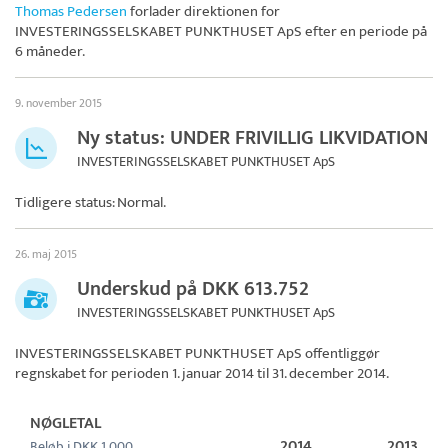
Thomas Pedersen
forlader direktionen for
INVESTERINGSSELSKABET PUNKTHUSET ApS
efter en periode på
6 måneder.
9. november 2015
Ny status: UNDER FRIVILLIG LIKVIDATION
INVESTERINGSSELSKABET PUNKTHUSET ApS
Tidligere status: Normal.
26. maj 2015
Underskud på DKK 613.752
INVESTERINGSSELSKABET PUNKTHUSET ApS
INVESTERINGSSELSKABET PUNKTHUSET ApS
offentliggør
regnskabet for perioden 1. januar 2014 til 31. december 2014.
NØGLETAL
2014
2013
Beløb i DKK 1.000