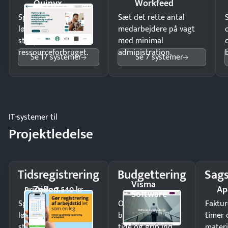
Quinyx
Workfeed
Spar tid på
Sæt det rette antal
lønberegning og få
medarbejdere på vagt
styr på
med minimal
ressourceforbruget.
administration.
Se 17 systemer
Se 7 systemer
IT-systemer til
Projektledelse
Tidsregistrering
Budgettering
Sags
Visma
ZeBon
Ap
Pristjek: 7.540 kr
Software
Spar tid på
Opdag
Faktur
lønberegning og få
budgetafvigelser i
timer 
styr på
tide og grib ind,
materi