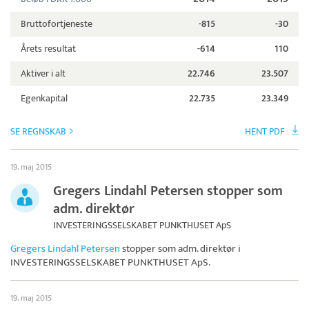
Bruttofortjeneste
-815
-30
Årets resultat
-614
110
Aktiver i alt
22.746
23.507
Egenkapital
22.735
23.349
SE REGNSKAB
HENT PDF
19. maj 2015
Gregers Lindahl Petersen stopper som
adm. direktør
INVESTERINGSSELSKABET PUNKTHUSET ApS
Gregers Lindahl Petersen
stopper som adm. direktør i
INVESTERINGSSELSKABET PUNKTHUSET ApS
.
19. maj 2015