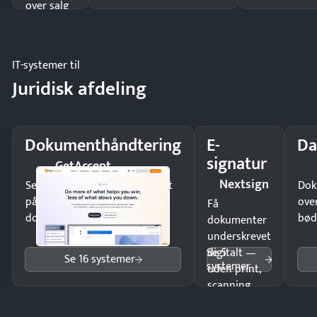
over salg
og lager.
IT-systemer til
Juridisk afdeling
Dokumenthåndtering
E-
Da
signatur
GetAccept
Nextsign
Send kontrakter til underskrift
Dok
på minutter og mist ingen
ove
Få
dokumenter.
bød
dokumenter
underskrevet
Se 5
digitalt —
Se 16 systemer
systemer
uden print,
scanning
eller fysisk