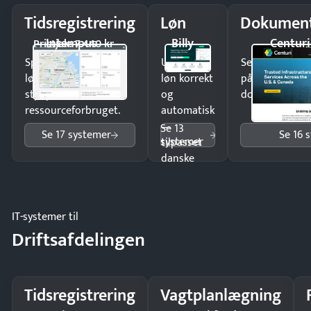
Tidsregistrering
Løn
Dokument
Intempus
Billy
Centuri
Pristjek: 7.440 kr
Spar tid på
Udbetal
Send kontrakter
lønberegning og få
løn korrekt
på minutter o
styr på
og
dokumenter.
ressourceforbruget.
automatisk
—
Se 13
Se 17 systemer
Se 16 
systemer
tilpasset
danske
regler.
IT-systemer til
Driftsafdelingen
Tidsregistrering
Vagtplanlægning