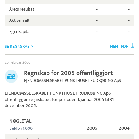
Årets resultat
–
–
Aktiver i alt
–
–
Egenkapital
–
–
SE REGNSKAB
HENT PDF
20. februar 2006
Regnskab for 2005 offentliggjort
EJENDOMSSELSKABET PUNKTHUSET RUDKØBING ApS
EJENDOMSSELSKABET PUNKTHUSET RUDKØBING ApS
offentliggør regnskabet for perioden 1. januar 2005 til 31.
december 2005.
NØGLETAL
2005
2004
Beløb i 1.000