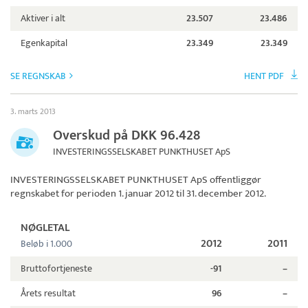
Aktiver i alt
23.507
23.486
Egenkapital
23.349
23.349
SE REGNSKAB
HENT PDF
3. marts 2013
Overskud på DKK 96.428
INVESTERINGSSELSKABET PUNKTHUSET ApS
INVESTERINGSSELSKABET PUNKTHUSET ApS
offentliggør
regnskabet for perioden 1. januar 2012 til 31. december 2012.
NØGLETAL
2012
2011
Beløb i 1.000
Bruttofortjeneste
-91
–
Årets resultat
96
–