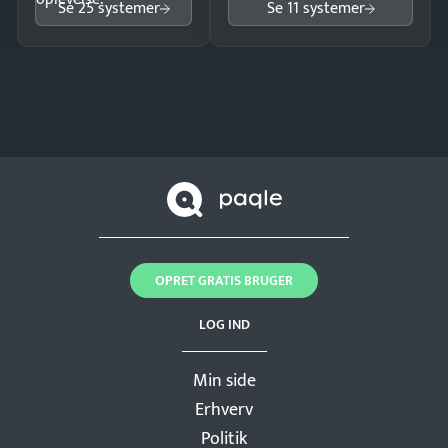
Se 25 systemer
Se 11 systemer
OPRET GRATIS BRUGER
LOG IND
Min side
Erhverv
Politik