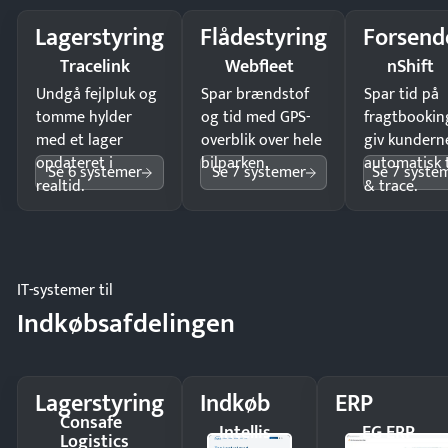
Lagerstyring
Flådestyring
Forsend
Tracelink
Webfleet
nShift
Undgå fejlpluk og
Spar brændstof
Spar tid på
tomme hylder
og tid med GPS-
fragtbookin
med et lager
overblik over hele
giv kundern
opdateret i
bilparken.
automatisk 
Se 6 systemer
Se 7 systemer
Se 7 syste
realtid.
& trace.
IT-systemer til
Indkøbsafdelingen
Lagerstyring
Indkøb
ERP
Consafe
Intellis
EG ERP
Logistics