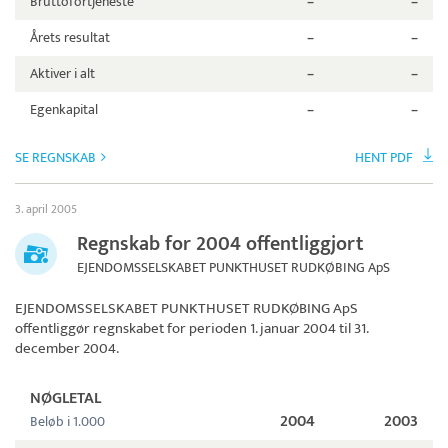
Bruttofortjeneste
–
–
Årets resultat
–
–
Aktiver i alt
–
–
Egenkapital
–
–
SE REGNSKAB
HENT PDF
3. april 2005
Regnskab for 2004 offentliggjort
EJENDOMSSELSKABET PUNKTHUSET RUDKØBING ApS
EJENDOMSSELSKABET PUNKTHUSET RUDKØBING ApS
offentliggør regnskabet for perioden 1. januar 2004 til 31.
december 2004.
NØGLETAL
2004
2003
Beløb i 1.000