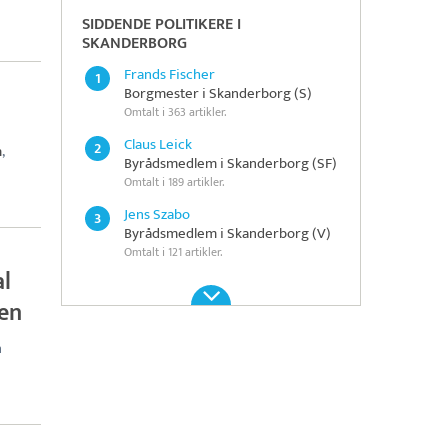
SIDDENDE POLITIKERE I
SKANDERBORG
Frands Fischer
1
Borgmester i Skanderborg (S)
Omtalt i 363 artikler.
Claus Leick
2
n
,
Byrådsmedlem i Skanderborg (SF)
Omtalt i 189 artikler.
Jens Szabo
3
Byrådsmedlem i Skanderborg (V)
Omtalt i 121 artikler.
al
en
n