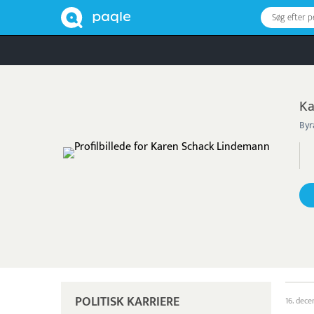
Søg efter 
Ka
Byr
POLITISK KARRIERE
16. dec