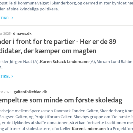
opstille til kommunalvalget i Skanderborg, og dermed mister byrådet n
len af sine kvindelige politikere.
TIKEL
dinavis.dk
ber 2025
·
der i front for tre partier - Her er de 89
didater, der kæmper om magten
lder Jørgen Naut (A),
Karen Schack Lindemann
(A), Miriam Lund Rahbek
M.
TIKEL
galtenfolkeblad.dk
ust 2025
·
tempeltræ som minde om første skoledag
marbejde mellem Sparekassen Danmark Fonden Galten, Skanderborg Ko
rugsen Galten, og Projektforum Galten-Skovbys gruppe om "De næste 
, er det lykkedes at skaffe donationen, så vi kan fortsætte traditionen m
ng af træer til skolestartere,« fortæller
Karen Lindemann
fra Projektfo