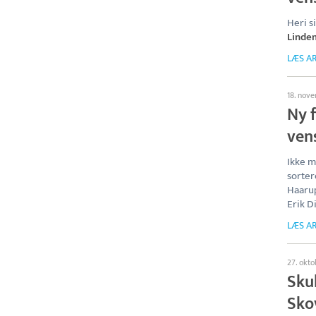
Heri s
Linde
LÆS AR
18. nov
Ny f
ven
Ikke m
sorter
Haarup
Erik Di
LÆS AR
27. okt
Skul
Sko