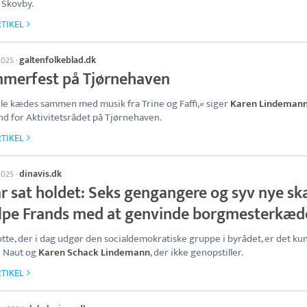
 Skovby.
TIKEL
galtenfolkeblad.dk
 2025
·
merfest på Tjørnehaven
le kædes sammen med musik fra Trine og Faffi,« siger
Karen Lindeman
d for Aktivitetsrådet på Tjørnehaven.
TIKEL
dinavis.dk
 2025
·
r sat holdet: Seks gengangere og syv nye sk
lpe Frands med at genvinde borgmesterkæd
otte, der i dag udgør den socialdemokratiske gruppe i byrådet, er det ku
n Naut og
Karen Schack Lindemann
, der ikke genopstiller.
TIKEL