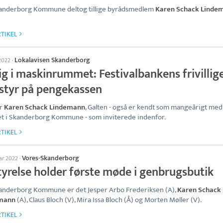
kanderborg Kommune deltog tillige byrådsmedlem
Karen Schack Linde
TIKEL
Lokalavisen Skanderborg
 2022
·
ig i maskinrummet: Festivalbankens frivillig
 styr på pengekassen
ar
Karen Schack Lindemann
, Galten - også er kendt som mangeårigt med
t i Skanderborg Kommune - som inviterede indenfor.
TIKEL
Vores-Skanderborg
uar 2022
·
tyrelse holder første møde i genbrugsbutik
anderborg Kommune er det Jesper Arbo Frederiksen (A),
Karen Schack
mann
(A), Claus Bloch (V), Mira Issa Bloch (Å) og Morten Møller (V).
TIKEL