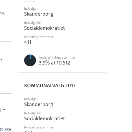
Indvalgt i
nn,
Skanderborg
Indvalgt for
Socialdemokratiet
Personlige stemmer
411
,
Andel af listens stemmer
3,9% af 10.512
KOMMUNALVALG 2017
Indvalgt i
Skanderborg
 -
Indvalgt for
Socialdemokratiet
Personlige stemmer
gt ikke