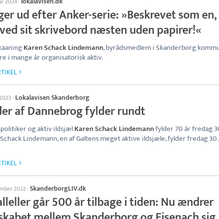
lokalavisen.dk
ar 2024
·
ger ud efter Anker-serie: »Beskrevet som en,
 ved sit skrivebord næsten uden papirer!«
Skaaning
Karen Schack Lindemann
, byrådsmedlem i Skanderborg kommu
ere i mange år organisatorisk aktiv.
TIKEL
Lokalavisen Skanderborg
 2023
·
der af Dannebrog fylder rundt
politiker og aktiv ildsjæl
Karen Schack Lindemann
fylder 70 år fredag 30
Schack Lindemann, en af Galtens meget aktive ildsjæle, fylder fredag 30.
TIKEL
SkanderborgLIV.dk
ember 2022
·
lleller går 500 år tilbage i tiden: Nu ændrer
skabet mellem Skanderborg og Eisenach sig