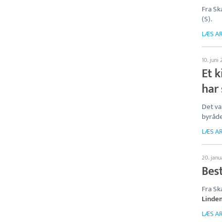
Fra S
(S).
LÆS AR
10. juni
Et k
har
Det v
byråde
LÆS AR
20. jan
Bes
Fra Sk
Linde
LÆS AR