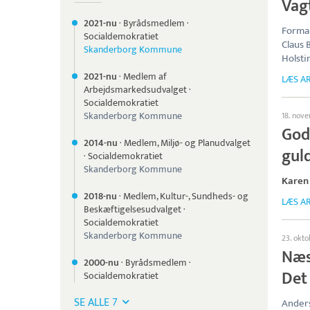
Vagt
2021-nu
·
Byrådsmedlem
·
Forman
Socialdemokratiet
Claus 
Skanderborg Kommune
Holsti
2021-nu
·
Medlem af
LÆS AR
Arbejdsmarkedsudvalget
·
Socialdemokratiet
Skanderborg Kommune
18. nov
Godt
2014-nu
·
Medlem, Miljø- og Planudvalget
gul
·
Socialdemokratiet
Skanderborg Kommune
Karen
2018-nu
·
Medlem, Kultur-, Sundheds- og
LÆS AR
Beskæftigelsesudvalget
·
Socialdemokratiet
Skanderborg Kommune
23. okt
Næs
2000-nu
·
Byrådsmedlem
·
Det 
Socialdemokratiet
SE ALLE 7
Anders