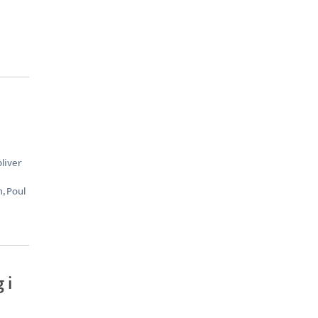
liver
, Poul
 i