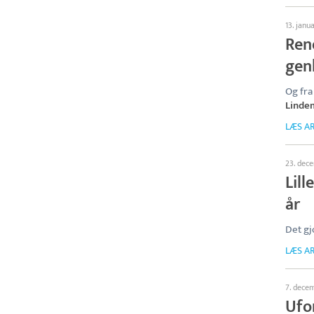
13. janu
Ren
gen
Og fra
Linde
LÆS AR
23. dec
Lil
år
Det gj
LÆS AR
7. dece
Ufor