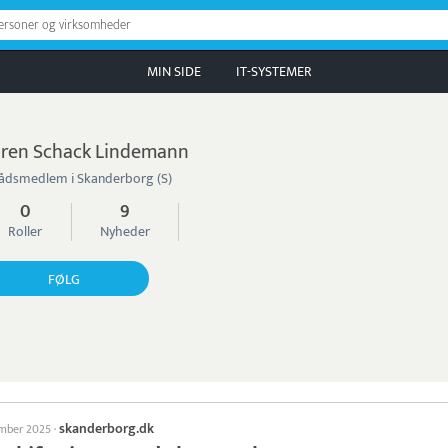
personer og virksomheder
MIN SIDE
IT-SYSTEMER
ren Schack Lindemann
ådsmedlem i Skanderborg (S)
0
9
Roller
Nyheder
FØLG
skanderborg.dk
ember 2025
·