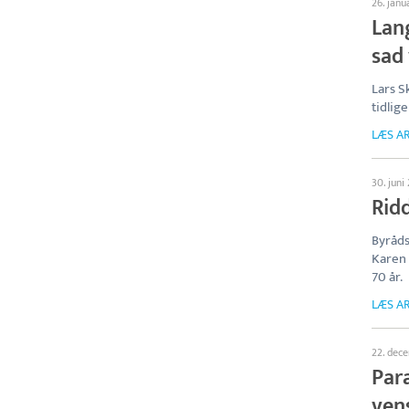
26. janu
Lan
sad
Lars 
tidlig
LÆS AR
30. juni
Rid
Byråds
Karen 
70 år.
LÆS AR
22. dec
Para
ven