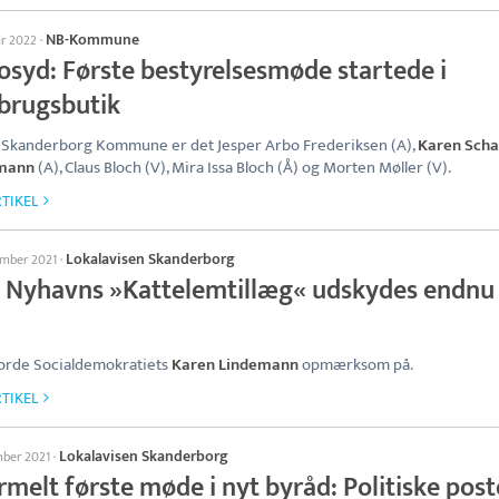
NB-Kommune
ar 2022
·
osyd: Første bestyrelsesmøde startede i
brugsbutik
 Skanderborg Kommune er det Jesper Arbo Frederiksen (A),
Karen Sch
mann
(A), Claus Bloch (V), Mira Issa Bloch (Å) og Morten Møller (V).
TIKEL
Lokalavisen Skanderborg
ember 2021
·
le Nyhavns »Kattelemtillæg« udskydes endnu
orde Socialdemokratiets
Karen Lindemann
opmærksom på.
TIKEL
Lokalavisen Skanderborg
mber 2021
·
melt første møde i nyt byråd: Politiske post