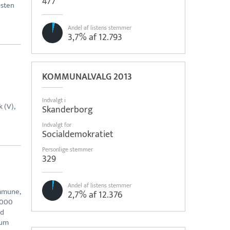
477
æsten
Andel af listens stemmer
3,7% af 12.793
KOMMUNALVALG 2013
Indvalgt i
 (V),
Skanderborg
Indvalgt for
Socialdemokratiet
Personlige stemmer
329
Andel af listens stemmer
mmune,
2,7% af 12.376
1000
ed
rum