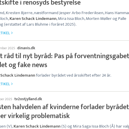
skifte i renosyds bestyrelse
d, Kresten Bjerre, næstformand Jesper Arbo Frederiksen, Hans Hamma
Bloch,
Karen Schack Lindemann
, Mira Issa Bloch, Morten Møller og Palle
ng (erstattet af Lars Bluhme i foråret 2025).
TIKEL
dinavis.dk
ember 2025
·
 råd til nyt byråd: Pas på forventningsgabet
det og fake news
 Schack Lindemann
forlader byrådet ved årsskiftet efter 24 år.
TIKEL
tv2ostjylland.dk
ober 2025
·
ten halvdelen af kvinderne forlader byrådet:
er virkelig problematisk
en (V),
Karen Schack Lindemann
(S) og Mira Saga Issa Bloch (Å) har val