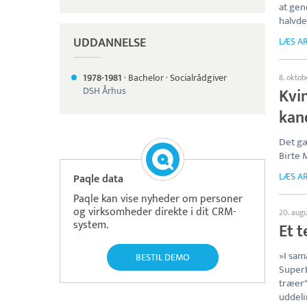
at gen
halvde
UDDANNELSE
LÆS AR
1978-
1981
·
Bachelor
·
Socialrådgiver
8. okto
DSH Århus
Kvin
kan
Det gæ
Birte 
LÆS AR
Paqle data
Paqle kan vise nyheder om personer
og virksomheder direkte i dit CRM-
20. aug
system.
Et 
»I sa
BESTIL DEMO
SuperB
træer"
uddeli