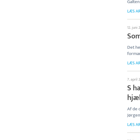
Galten
LÆS AR
12. juni
Som
Det he
forman
LÆS AR
7. april
S ha
hjæ
Af de 
Jørge
LÆS AR