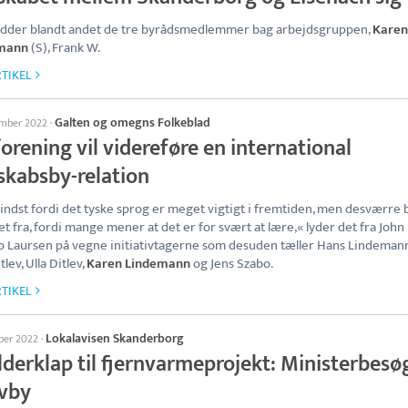
idder blandt andet de tre byrådsmedlemmer bag arbejdsgruppen,
Karen
mann
(S), Frank W.
TIKEL
Galten og omegns Folkeblad
ember 2022
·
orening vil videreføre en international
skabsby-relation
indst fordi det tyske sprog er meget vigtigt i fremtiden, men desværre b
et fra, fordi mange mener at det er for svært at lære,« lyder det fra John
 Laursen på vegne initiativtagerne som desuden tæller Hans Lindemann
tlev, Ulla Ditlev,
Karen Lindemann
og Jens Szabo.
TIKEL
Lokalavisen Skanderborg
ober 2022
·
derklap til fjernvarmeprojekt: Ministerbesøg
vby