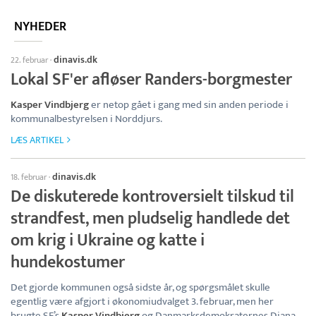
NYHEDER
dinavis.dk
22. februar
·
Lokal SF'er afløser Randers-borgmester
Kasper Vindbjerg
er netop gået i gang med sin anden periode i
kommunalbestyrelsen i Norddjurs.
LÆS ARTIKEL
dinavis.dk
18. februar
·
De diskuterede kontroversielt tilskud til
strandfest, men pludselig handlede det
om krig i Ukraine og katte i
hundekostumer
Det gjorde kommunen også sidste år, og spørgsmålet skulle
egentlig være afgjort i økonomiudvalget 3. februar, men her
brugte SF’s
Kasper Vindbjerg
og Danmarksdemokraternes Diana