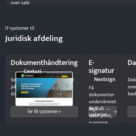
over salg
og lager.
IT-systemer til
Juridisk afdeling
Dokumenthåndtering
E-
Da
signatur
Centuri
Nextsign
Send kontrakter til underskrift
Dok
på minutter og mist ingen
ove
Få
dokumenter.
bød
dokumenter
underskrevet
Se 5
digitalt —
Se 16 systemer
systemer
uden print,
scanning
eller fysisk