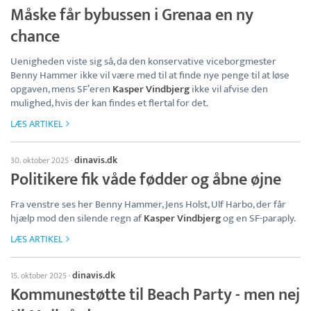
Måske får bybussen i Grenaa en ny
chance
Uenigheden viste sig så, da den konservative viceborgmester
Benny Hammer ikke vil være med til at finde nye penge til at løse
opgaven, mens SF’eren
Kasper Vindbjerg
ikke vil afvise den
mulighed, hvis der kan findes et flertal for det.
LÆS ARTIKEL
dinavis.dk
30. oktober 2025
·
Politikere fik våde fødder og åbne øjne
Fra venstre ses her Benny Hammer, Jens Holst, Ulf Harbo, der får
hjælp mod den silende regn af
Kasper Vindbjerg
og en SF-paraply.
LÆS ARTIKEL
dinavis.dk
15. oktober 2025
·
Kommunestøtte til Beach Party - men nej