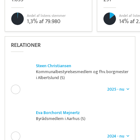
Andel af listens stemmer
Andel af lis
1,3% af 79.980
14% af 2
RELATIONER
Steen Christiansen
Kommunalbestyrelsesmedlem og fhv. borgmester
i Albertslund (S)
2025 - nu
Eva Borchorst Mejnertz
Byrådsmedlem i Aarhus (S)
2024 - nu