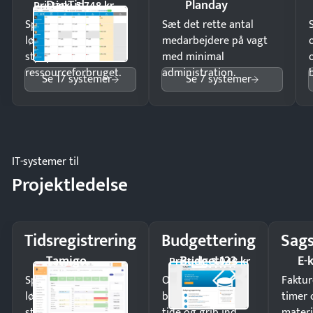
DanTid
Planday
Pristjek: 5.748 kr
Spar tid på
Sæt det rette antal
lønberegning og få
medarbejdere på vagt
styr på
med minimal
ressourceforbruget.
administration.
Se 17 systemer
Se 7 systemer
IT-systemer til
Projektledelse
Tidsregistrering
Budgettering
Sags
Tamigo
Budget123
E-
Pristjek: 3.948 kr
Spar tid på
Opdag
Faktur
lønberegning og få
budgetafvigelser i
timer 
styr på
tide og grib ind,
materi