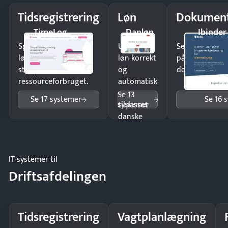
Tidsregistrering
Løn
Dokument
TimeLog
Danløn
Ibinder
Spar tid på
Udbetal
Send kontrakter
lønberegning og få
løn korrekt
på minutter o
styr på
og
dokumenter.
ressourceforbruget.
automatisk
—
Se 13
Se 17 systemer
Se 16 
systemer
tilpasset
danske
regler.
IT-systemer til
Driftsafdelingen
Tidsregistrering
Vagtplanlægning