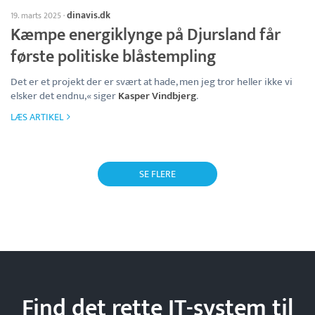
dinavis.dk
19. marts 2025
·
Kæmpe energiklynge på Djursland får
første politiske blåstempling
Det er et projekt der er svært at hade, men jeg tror heller ikke vi
elsker det endnu,« siger
Kasper Vindbjerg
.
LÆS ARTIKEL
SE FLERE
Find det rette IT-system til