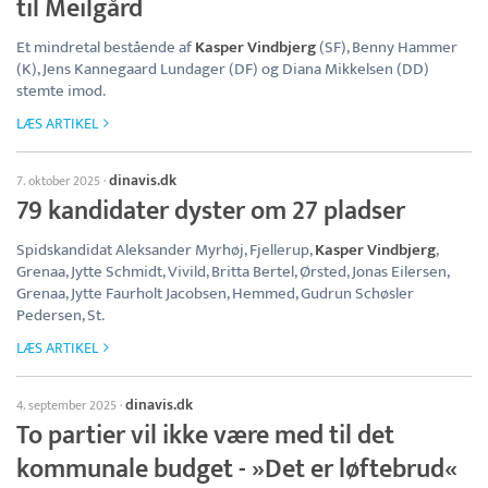
til Meilgård
Et mindretal bestående af
Kasper Vindbjerg
(SF), Benny Hammer
(K), Jens Kannegaard Lundager (DF) og Diana Mikkelsen (DD)
stemte imod.
LÆS ARTIKEL
dinavis.dk
7. oktober 2025
·
79 kandidater dyster om 27 pladser
Spidskandidat Aleksander Myrhøj, Fjellerup,
Kasper Vindbjerg
,
Grenaa, Jytte Schmidt, Vivild, Britta Bertel, Ørsted, Jonas Eilersen,
Grenaa, Jytte Faurholt Jacobsen, Hemmed, Gudrun Schøsler
Pedersen, St.
LÆS ARTIKEL
dinavis.dk
4. september 2025
·
To partier vil ikke være med til det
kommunale budget - »Det er løftebrud«