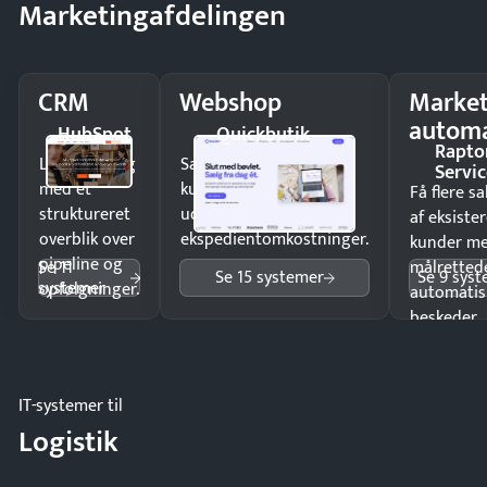
Marketingafdelingen
CRM
Webshop
Market
automa
HubSpot
Quickbutik
Rapto
Luk flere salg
Sælg produkter 24/7 til
Servic
med et
kunder i hele landet
Få flere s
struktureret
uden
af eksiste
overblik over
ekspedientomkostninger.
kunder m
pipeline og
Se 11
målrettede
Se 15 systemer
Se 9 sys
systemer
opfølgninger.
automatis
beskeder.
IT-systemer til
Logistik