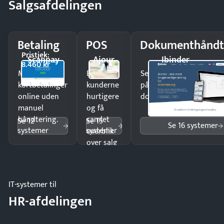
Salgsafdelingen
Betaling
POS
Dokumenthåndt
Pristjek:
Scanpay
Ajour
Ibinder
8.460 kr
Modtag
Ekspedér
Send kontrakter til unde
kortbetalinger
kunderne
på minutter og mist ing
online uden
hurtigere
dokumenter.
manuel
og få
håndtering.
samlet
Se 12
Se 15
Se 16 systemer
systemer
systemer
overblik
over salg
og lager.
IT-systemer til
HR-afdelingen