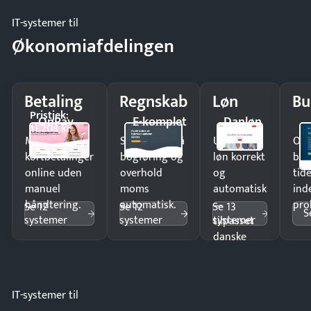
IT-systemer til
Økonomiafdelingen
Betaling
Regnskab
Løn
Bu
Pristjek:
OnPay
E-komplet
Danløn
11.208 kr
Modtag
Spar timer på
Udbetal
Op
kortbetalinger
bogføring og
løn korrekt
bud
online uden
overhold
og
tide
manuel
moms
automatisk
ind
håndtering.
automatisk.
—
pro
Se 12
Se 12
Se 13
S
systemer
systemer
systemer
tilpasset
danske
regler.
IT-systemer til