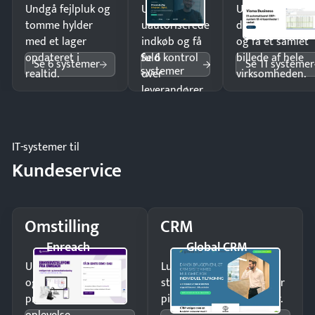
Undgå fejlpluk og
Undgå
Undgå
tomme hylder
uautoriserede
dobbeltindtastn
med et lager
indkøb og få
og få ét samlet
Se 6
opdateret i
fuld kontrol
billede af hele
Se 6 systemer
Se 11 systemer
systemer
realtid.
over
virksomheden.
leverandører
og forbrug.
IT-systemer til
Kundeservice
Omstilling
CRM
Enreach
Global CRM
Undgå tabte opkald
Luk flere salg med et
og giv kunderne en
struktureret overblik over
professionel
pipeline og opfølgninger.