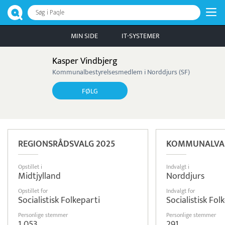
Søg i Paqle
MIN SIDE
IT-SYSTEMER
Kasper Vindbjerg
Kommunalbestyrelsesmedlem i Norddjurs (SF)
FØLG
REGIONSRÅDSVALG 2025
KOMMUNALVAL
Opstillet i
Indvalgt i
Midtjylland
Norddjurs
Opstillet for
Indvalgt for
Socialistisk Folkeparti
Socialistisk Fol
Personlige stemmer
Personlige stemmer
1.053
291