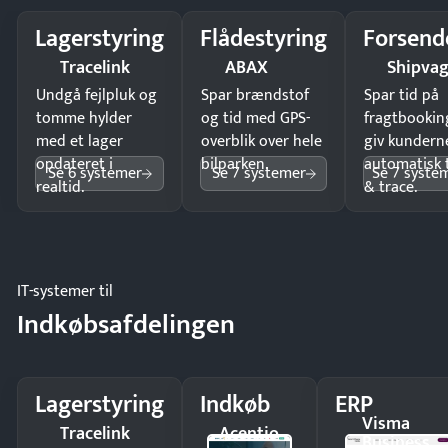
Lagerstyring
Flådestyring
Forsend
Tracelink
ABAX
Shipva
Undgå fejlpluk og
Spar brændstof
Spar tid på
tomme hylder
og tid med GPS-
fragtbookin
med et lager
overblik over hele
giv kundern
opdateret i
bilparken.
automatisk 
Se 6 systemer
Se 7 systemer
Se 7 syste
realtid.
& trace.
IT-systemer til
Indkøbsafdelingen
Lagerstyring
Indkøb
ERP
Visma
Tracelink
Acentio
Business