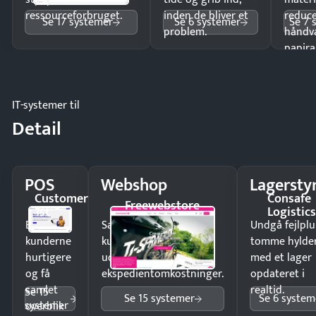
ressourceforbruget.
inden de bliver et
reduc
Se 17 systemer
Se 6 systemer
Se 7 
problem.
håndv
papira
IT-systemer til
Detail
POS
Webshop
Lagersty
Customer
Consafe
Freewebstore
1st
Logistic
Ekspedér
Sælg produkter 24/7 til
Undgå fejlplu
kunderne
kunder i hele landet
tomme hylde
hurtigere
uden
med et lager
og få
ekspedientomkostninger.
opdateret i
samlet
realtid.
Se 15
Se 15 systemer
Se 6 system
systemer
overblik