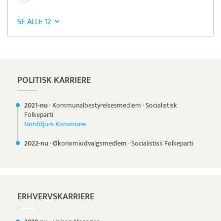
SE ALLE 12
Læs mere om systemet
TimeLog
Tidsregistrering
POLITISK KARRIERE
2021-nu
·
Kommunalbestyrelsesmedlem
·
Socialistisk
Folkeparti
Norddjurs Kommune
2022-nu
·
Økonomiudvalgsmedlem
·
Socialistisk Folkeparti
ERHVERVSKARRIERE