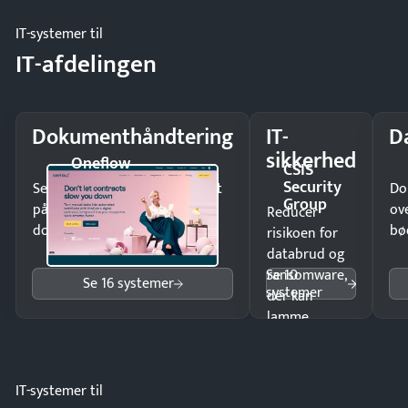
møde.
IT-systemer til
IT-afdelingen
Dokumenthåndtering
IT-
D
sikkerhed
Oneflow
CSIS
Security
Send kontrakter til underskrift
Do
Group
på minutter og mist ingen
ov
Reducer
dokumenter.
bø
risikoen for
databrud og
Se 10
ransomware,
Se 16 systemer
systemer
der kan
lamme
driften.
IT-systemer til