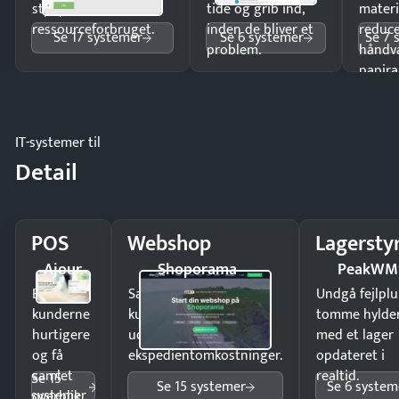
styr på
tide og grib ind,
materi
ressourceforbruget.
inden de bliver et
reduc
Se 17 systemer
Se 6 systemer
Se 7 
problem.
håndv
papira
IT-systemer til
Detail
POS
Webshop
Lagersty
Ajour
Shoporama
PeakWM
Ekspedér
Sælg produkter 24/7 til
Undgå fejlplu
kunderne
kunder i hele landet
tomme hylde
hurtigere
uden
med et lager
og få
ekspedientomkostninger.
opdateret i
samlet
realtid.
Se 15
Se 15 systemer
Se 6 system
systemer
overblik