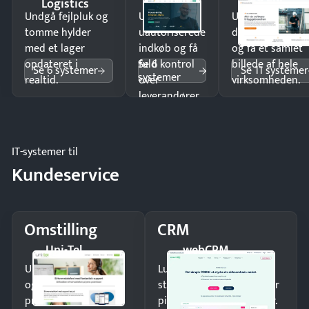
Logistics
Undgå fejlpluk og
Undgå
Undgå
tomme hylder
uautoriserede
dobbeltindtastn
med et lager
indkøb og få
og få ét samlet
Se 6
opdateret i
fuld kontrol
billede af hele
Se 6 systemer
Se 11 systemer
systemer
realtid.
over
virksomheden.
leverandører
og forbrug.
IT-systemer til
Kundeservice
Omstilling
CRM
Uni-Tel
webCRM
Undgå tabte opkald
Luk flere salg med et
og giv kunderne en
struktureret overblik over
professionel
pipeline og opfølgninger.