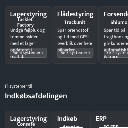
Lagerstyring
Flådestyring
Forsend
Tasklet
Trackunit
Shipmo
Factory
Undgå fejlpluk og
Spar brændstof
Spar tid på
tomme hylder
og tid med GPS-
fragtbookin
med et lager
overblik over hele
giv kundern
opdateret i
bilparken.
automatisk 
Se 6 systemer
Se 7 systemer
Se 7 syste
realtid.
& trace.
IT-systemer til
Indkøbsafdelingen
Lagerstyring
Indkøb
ERP
Consafe
Acentio
EG ERP