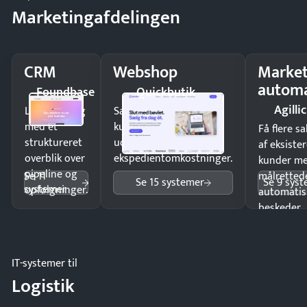
Marketingafdelingen
CRM
Webshop
Market
automa
Foundbase
Quickbutik
Agillic
Luk flere salg
Sælg produkter 24/7 til
med et
kunder i hele landet
Få flere s
struktureret
uden
af eksiste
overblik over
ekspedientomkostninger.
kunder m
pipeline og
Se 11
målrettede
Se 15 systemer
Se 9 sys
systemer
opfølgninger.
automatis
beskeder.
IT-systemer til
Logistik