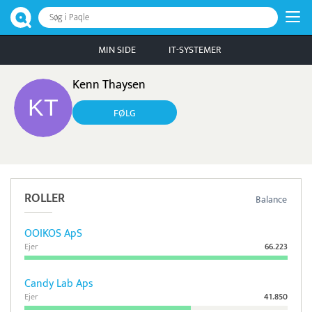
Søg i Paqle
MIN SIDE
IT-SYSTEMER
Kenn Thaysen
FØLG
ROLLER
Balance
OOIKOS ApS
Ejer
66.223
Candy Lab Aps
Ejer
41.850