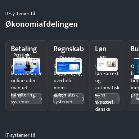
IT-systemer til
Økonomiafdelingen
Betaling
Regnskab
Løn
Bu
Pristjek:
Frisbii
Dinero
EG
17.268 kr
Modtag
Spar timer på
Udbetal
Op
kortbetalinger
bogføring og
løn korrekt
bud
online uden
overhold
og
tide
manuel
moms
automatisk
ind
håndtering.
automatisk.
—
pro
Se 12
Se 12
Se 13
S
systemer
systemer
systemer
tilpasset
danske
regler.
IT-systemer til