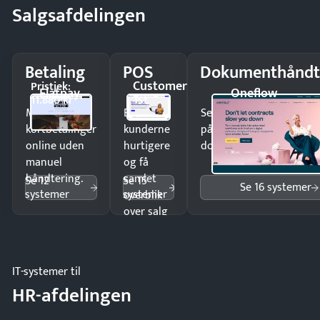
Salgsafdelingen
Betaling
POS
Dokumenthåndt
Customer
Pristjek:
Flatpay
Oneflow
1st
11.880 kr
Modtag
Ekspedér
Send kontrakter til unde
kortbetalinger
kunderne
på minutter og mist ing
online uden
hurtigere
dokumenter.
manuel
og få
håndtering.
samlet
Se 12
Se 15
Se 16 systemer
systemer
systemer
overblik
over salg
og lager.
IT-systemer til
HR-afdelingen