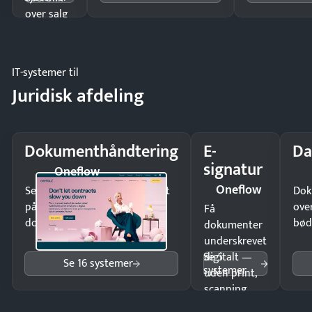
over salg
og lager.
IT-systemer til
Juridisk afdeling
Dokumenthåndtering
E-
Da
signatur
Oneflow
Oneflow
Send kontrakter til underskrift
Dok
på minutter og mist ingen
ove
Få
dokumenter.
bød
dokumenter
underskrevet
Se 5
digitalt —
Se 16 systemer
systemer
uden print,
scanning
eller fysisk