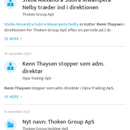
Stella Alexandra Subira Mwampeta
Nelby træder ind i direktionen
Thoken Group ApS
Stella Alexandra Subira Mwampeta Nelby
erstatter
Kenn Thaysen
i
direktionen for
Thoken Group ApS
efter en periode på 2 år.
SE MERE
19. november 2023
Kenn Thaysen stopper som adm.
direktør
Opia Trading ApS
Kenn Thaysen
stopper som adm. direktør i
Opia Trading ApS
.
SE MERE
9. november 2023
Nyt navn: Thoken Group ApS
Thoken Group Holding ApS