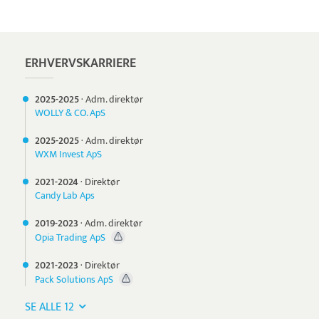
Pristjek:
1.200 kr
Se priseksempel
Tidsmester
Tidsregistrering
ERHVERVSKARRIERE
2025-
2025
·
Adm. direktør
WOLLY & CO. ApS
2025-
2025
·
Adm. direktør
WXM Invest ApS
2021-
2024
·
Direktør
Candy Lab Aps
2019-
2023
·
Adm. direktør
Opia Trading ApS
2021-
2023
·
Direktør
Pack Solutions ApS
SE ALLE 12