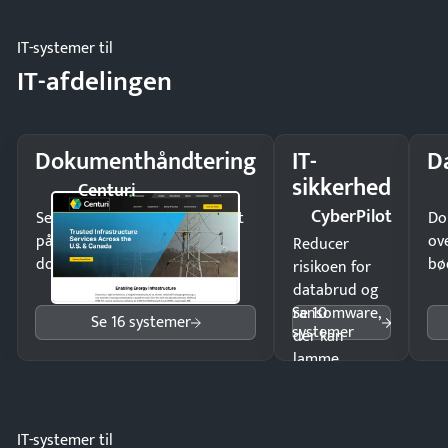
møde.
IT-systemer til
IT-afdelingen
Dokumenthåndtering
IT-
D
sikkerhed
Centuri
CyberPilot
Send kontrakter til underskrift
Do
på minutter og mist ingen
ov
Reducer
dokumenter.
bø
risikoen for
databrud og
Se 10
ransomware,
Se 16 systemer
systemer
der kan
lamme
driften.
IT-systemer til