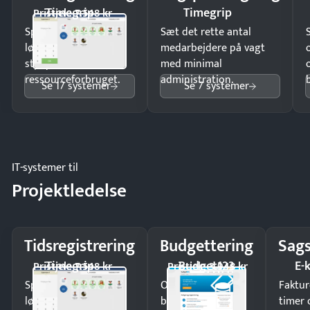
Timegrip
Timegrip
Pristjek: 7.548 kr
Spar tid på
Sæt det rette antal
lønberegning og få
medarbejdere på vagt
styr på
med minimal
ressourceforbruget.
administration.
Se 17 systemer
Se 7 systemer
IT-systemer til
Projektledelse
Tidsregistrering
Budgettering
Sags
Timegrip
Budget123
E-
Pristjek: 7.548 kr
Pristjek: 3.948 kr
Spar tid på
Opdag
Faktur
lønberegning og få
budgetafvigelser i
timer 