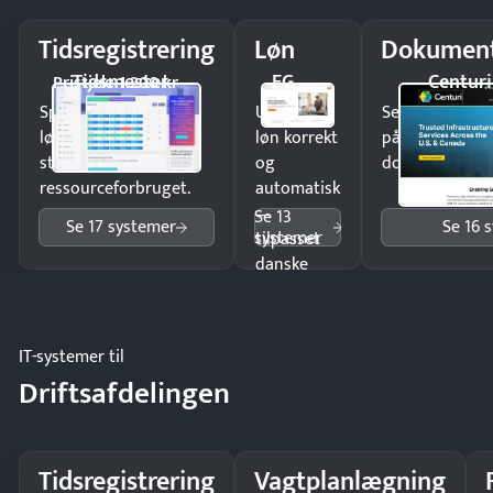
Tidsregistrering
Løn
Dokument
Tidsmester
EG
Centuri
Pristjek: 1.200 kr
Spar tid på
Udbetal
Send kontrakter
lønberegning og få
løn korrekt
på minutter o
styr på
og
dokumenter.
ressourceforbruget.
automatisk
—
Se 13
Se 17 systemer
Se 16 
systemer
tilpasset
danske
regler.
IT-systemer til
Driftsafdelingen
Tidsregistrering
Vagtplanlægning