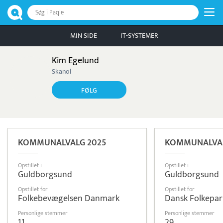
Søg i Paqle
MIN SIDE
IT-SYSTEMER
Kim Egelund
Skanol
FØLG
KOMMUNALVALG 2025
KOMMUNALVAL
Opstillet i
Opstillet i
Guldborgsund
Guldborgsund
Opstillet for
Opstillet for
Folkebevægelsen Danmark
Dansk Folkepar
Personlige stemmer
Personlige stemmer
11
29