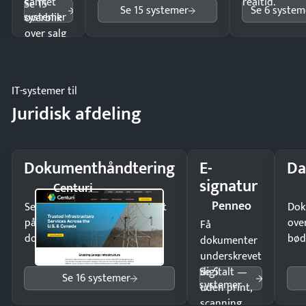
samlet
realtid.
Se 15
Se 15 systemer
Se 6 system
systemer
overblik
over salg
og lager.
IT-systemer til
Juridisk afdeling
Dokumenthåndtering
E-
Da
signatur
Centuri
Penneo
Send kontrakter til underskrift
Dok
på minutter og mist ingen
ove
Få
dokumenter.
bød
dokumenter
underskrevet
Se 5
digitalt —
Se 16 systemer
systemer
uden print,
scanning