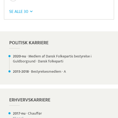
SE ALLE 30
Pristjek:
11.208 kr
Se priseksempel
OnPay
Betaling
POLITISK KARRIERE
2020-nu
·
Medlem af Dansk Folkepartis bestyrelse i
Guldborgsund
·
Dansk folkeparti
2015-
2018
·
Bestyrelsesmedlem
·
A
ERHVERVSKARRIERE
2017-nu
·
Chauffør