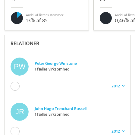
Andel af listens stemmer
Andel af lis
13% af 85
0,46% af
RELATIONER
Peter George Winstone
1 fælles virksomhed
2012
John Hugo Trenchard Russell
1 fælles virksomhed
2012