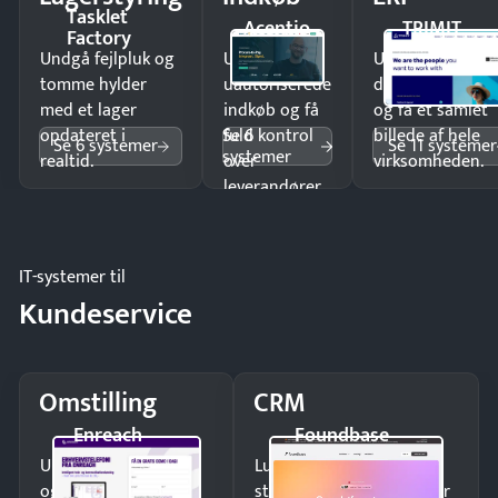
Tasklet
Acentio
TRIMIT
Factory
Undgå fejlpluk og
Undgå
Undgå
tomme hylder
uautoriserede
dobbeltindtastn
med et lager
indkøb og få
og få ét samlet
Se 6
opdateret i
fuld kontrol
billede af hele
Se 6 systemer
Se 11 systemer
systemer
realtid.
over
virksomheden.
leverandører
og forbrug.
IT-systemer til
Kundeservice
Omstilling
CRM
Enreach
Foundbase
Undgå tabte opkald
Luk flere salg med et
og giv kunderne en
struktureret overblik over