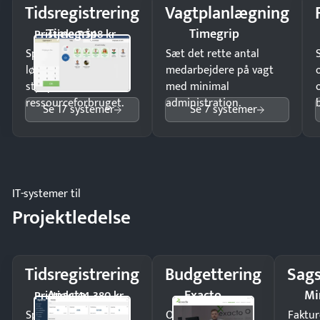
Tidsregistrering
Vagtplanlægning
Timegrip
Timegrip
Pristjek: 7.548 kr
Spar tid på
Sæt det rette antal
lønberegning og få
medarbejdere på vagt
styr på
med minimal
ressourceforbruget.
administration.
Se 17 systemer
Se 7 systemer
IT-systemer til
Projektledelse
Tidsregistrering
Budgettering
Sags
Apacta
Exacto
Mi
Pristjek: 44.380 kr
Spar tid på
Opdag
Faktur