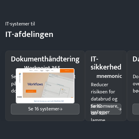
eller fysisk
møde.
IT-systemer til
IT-afdelingen
Dokumenthåndtering
IT-
D
sikkerhed
Workpoint 365
mnemonic
Send kontrakter til underskrift
Do
på minutter og mist ingen
ov
Reducer
dokumenter.
bø
risikoen for
databrud og
Se 10
ransomware,
Se 16 systemer
systemer
der kan
lamme
driften.