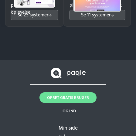
professionel
pipeline og opfølgninger.
oplevelse.
Se 25 systemer
Se 11 systemer
OPRET GRATIS BRUGER
LOG IND
Min side