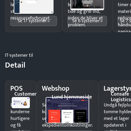
lønberegning og få
budgetafvigelser i
timer 
styr på
tide og grib ind,
materi
ressourceforbruget.
inden de bliver et
reduc
Se 17 systemer
Se 6 systemer
Se 7 
problem.
håndv
papira
IT-systemer til
Detail
POS
Webshop
Lagersty
Customer
Consafe
Lund hjemmeside
1st
Logistic
Ekspedér
Sælg produkter 24/7 til
Undgå fejlplu
kunderne
kunder i hele landet
tomme hylde
hurtigere
uden
med et lager
og få
ekspedientomkostninger.
opdateret i