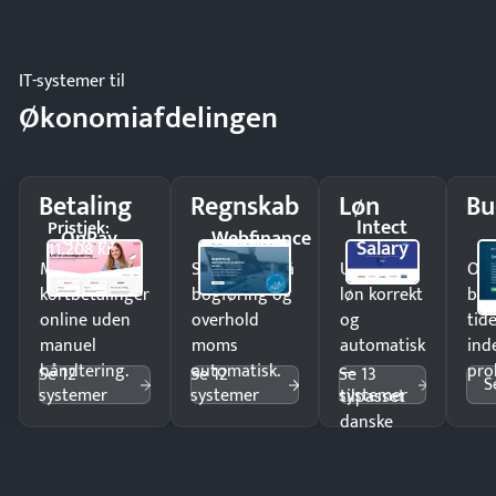
IT-systemer til
Økonomiafdelingen
Betaling
Regnskab
Løn
Bu
Intect
Pristjek:
OnPay
Webfinance
Salary
11.208 kr
Modtag
Spar timer på
Udbetal
Op
kortbetalinger
bogføring og
løn korrekt
bud
online uden
overhold
og
tide
manuel
moms
automatisk
ind
håndtering.
automatisk.
—
pro
Se 12
Se 12
Se 13
S
systemer
systemer
systemer
tilpasset
danske
regler.