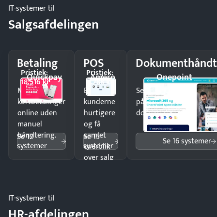
IT-systemer til
Salgsafdelingen
Betaling
POS
Dokumenthåndt
Pristjek:
Pristjek:
Quickpay
Amero
Onepoint
18.516 kr
4.788 kr
Modtag
Ekspedér
Send kontrakter til unde
kortbetalinger
kunderne
på minutter og mist ing
online uden
hurtigere
dokumenter.
manuel
og få
håndtering.
samlet
Se 12
Se 15
Se 16 systemer
systemer
systemer
overblik
over salg
og lager.
IT-systemer til
HR-afdelingen