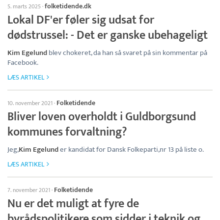
folketidende.dk
5. marts 2025
·
Lokal DF'er føler sig udsat for
dødstrussel: - Det er ganske ubehageligt
Kim Egelund
blev chokeret, da han så svaret på sin kommentar på
Facebook.
LÆS ARTIKEL
Folketidende
10. november 2021
·
Bliver loven overholdt i Guldborgsund
kommunes forvaltning?
Jeg,
Kim Egelund
er kandidat for Dansk Folkeparti,nr 13 på liste o.
LÆS ARTIKEL
Folketidende
7. november 2021
·
Nu er det muligt at fyre de
byrådspolitikere som sidder i teknik og