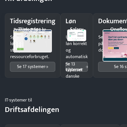
Tidsregistrering
Løn
Dokument
Timegrip
Salary
Oneflo
Pristjek: 7.548 kr
Spar tid på
Udbetal
Send kontrakter
lønberegning og få
løn korrekt
på minutter o
styr på
og
dokumenter.
ressourceforbruget.
automatisk
—
Se 13
Se 17 systemer
Se 16 
systemer
tilpasset
danske
regler.
IT-systemer til
Driftsafdelingen