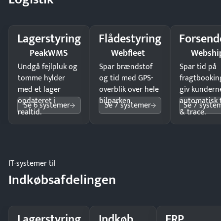
Lagerstyring
Flådestyring
Forsend
PeakWMS
Webfleet
Webshi
Undgå fejlpluk og
Spar brændstof
Spar tid på
tomme hylder
og tid med GPS-
fragtbookin
med et lager
overblik over hele
giv kundern
opdateret i
bilparken.
automatisk 
Se 6 systemer
Se 7 systemer
Se 7 syste
realtid.
& trace.
IT-systemer til
Indkøbsafdelingen
Lagerstyring
Indkøb
ERP