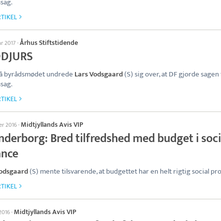
sag.
TIKEL
Århus Stiftstidende
ar 2017
·
DJURS
å byrådsmødet undrede
Lars Vodsgaard
(S) sig over, at DF gjorde sagen 
sag.
TIKEL
Midtjyllands Avis VIP
er 2016
·
nderborg: Bred tilfredshed med budget i soci
ance
Vodsgaard
(S) mente tilsvarende, at budgettet har en helt rigtig social prof
TIKEL
Midtjyllands Avis VIP
 2016
·