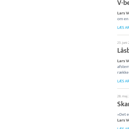
V-b
Lars 
om en s
LÆS AR
23. juni
Lås
Lars 
afstem
række 
LÆS AR
28. maj
Ska
»Det e
Lars 
LÆS AR