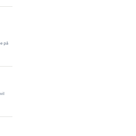
ne på
vil