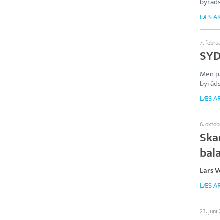
byråds
LÆS AR
7. febru
SYD
Men p
byråds
LÆS AR
6. oktob
Ska
bal
Lars 
LÆS AR
23. juni