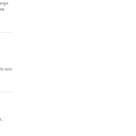
mange
rs
ds Avis
8.