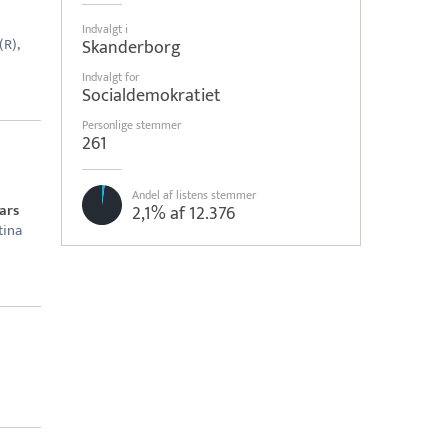
Indvalgt i
(R),
Skanderborg
Indvalgt for
Socialdemokratiet
Personlige stemmer
261
Andel af listens stemmer
ars
2,1% af 12.376
tina