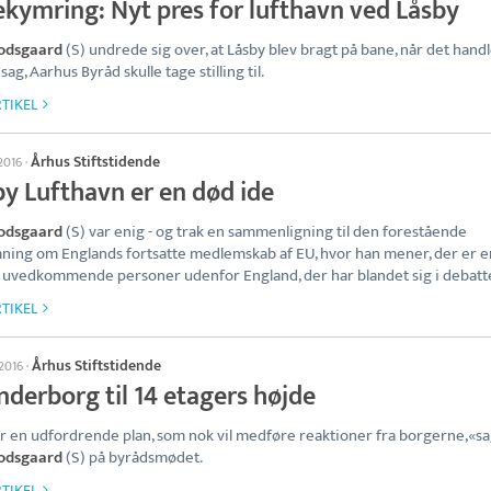
ekymring: Nyt pres for lufthavn ved Låsby
Vodsgaard
(S) undrede sig over, at Låsby blev bragt på bane, når det hand
ag, Aarhus Byråd skulle tage stilling til.
TIKEL
Århus Stiftstidende
 2016
·
by Lufthavn er en død ide
Vodsgaard
(S) var enig - og trak en sammenligning til den forestående
ning om Englands fortsatte medlemskab af EU, hvor han mener, der er e
uvedkommende personer udenfor England, der har blandet sig i debatt
TIKEL
Århus Stiftstidende
 2016
·
nderborg til 14 etagers højde
r en udfordrende plan, som nok vil medføre reaktioner fra borgerne,«s
Vodsgaard
(S) på byrådsmødet.
TIKEL