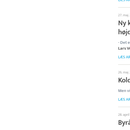
27. maj
Ny 
høj
- Det 
Lars 
LÆS AR
26. maj
Kold
Men v
LÆS AR
28. apri
Byr