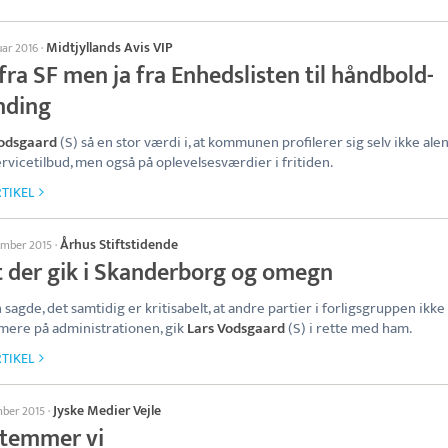
Midtjyllands Avis VIP
uar 2016
·
fra SF men ja fra Enhedslisten til håndbold-
nding
Vodsgaard
(S) så en stor værdi i, at kommunen profilerer sig selv ikke ale
ervicetilbud, men også på oplevelsesværdier i fritiden.
TIKEL
Århus Stiftstidende
ember 2015
·
t der gik i Skanderborg og omegn
 sagde, det samtidig er kritisabelt, at andre partier i forligsgruppen ikke 
mere på administrationen, gik
Lars Vodsgaard
(S) i rette med ham.
TIKEL
Jyske Medier Vejle
mber 2015
·
stemmer vi