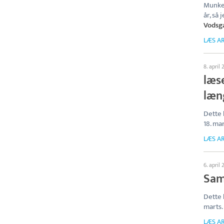
Munkek
år, så
Vodsg
LÆS AR
8. april 
læs
læn
Dette 
18. mar
LÆS AR
6. april 
Sam
Dette 
marts.
LÆS AR