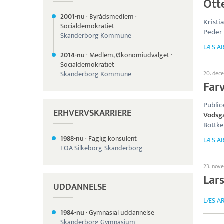
Otte
2001-nu
·
Byrådsmedlem
·
Kristi
Socialdemokratiet
Peder 
Skanderborg Kommune
LÆS AR
2014-nu
·
Medlem, Økonomiudvalget
·
Socialdemokratiet
Skanderborg Kommune
20. dec
Farv
Public
ERHVERVSKARRIERE
Vodsg
Bottke
1988-nu
·
Faglig konsulent
LÆS AR
FOA Silkeborg-Skanderborg
23. nov
Lar
UDDANNELSE
LÆS AR
1984-nu
·
Gymnasial uddannelse
Skanderborg Gymnasium