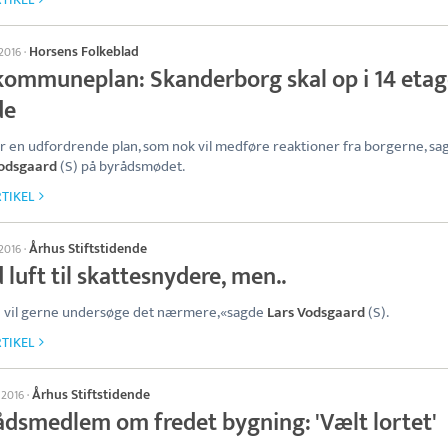
Horsens Folkeblad
 2016
·
kommuneplan: Skanderborg skal op i 14 etag
de
er en udfordrende plan, som nok vil medføre reaktioner fra borgerne, sa
Vodsgaard
(S) på byrådsmødet.
TIKEL
Århus Stiftstidende
 2016
·
 luft til skattesnydere, men..
i vil gerne undersøge det nærmere,«sagde
Lars Vodsgaard
(S).
TIKEL
Århus Stiftstidende
l 2016
·
ådsmedlem om fredet bygning: 'Vælt lortet'