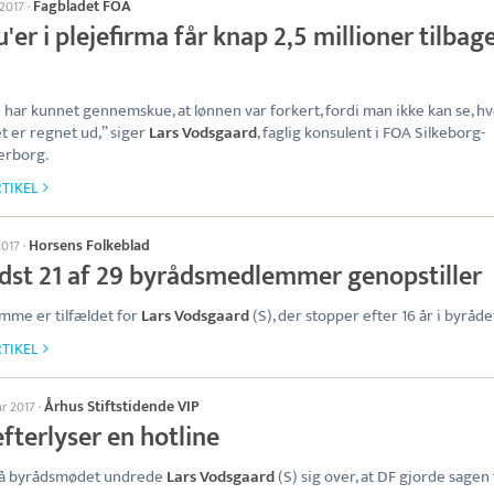
Fagbladet FOA
 2017
·
'er i plejefirma får knap 2,5 millioner tilbage
 har kunnet gennemskue, at lønnen var forkert, fordi man ikke kan se, h
t er regnet ud,” siger
Lars Vodsgaard
, faglig konsulent i FOA Silkeborg-
erborg.
TIKEL
Horsens Folkeblad
2017
·
dst 21 af 29 byrådsmedlemmer genopstiller
mme er tilfældet for
Lars Vodsgaard
(S), der stopper efter 16 år i byråde
TIKEL
Århus Stiftstidende VIP
ar 2017
·
fterlyser en hotline
å byrådsmødet undrede
Lars Vodsgaard
(S) sig over, at DF gjorde sagen 