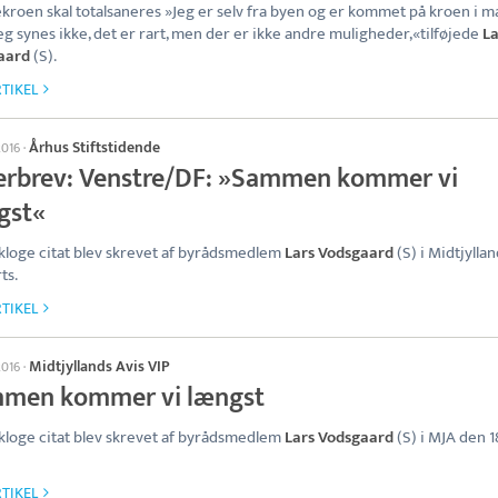
roen skal totalsaneres »Jeg er selv fra byen og er kommet på kroen i 
 jeg synes ikke, det er rart, men der er ikke andre muligheder,«tilføjede
La
aard
(S).
TIKEL
Århus Stiftstidende
2016
·
erbrev: Venstre/DF: »Sammen kommer vi
gst«
kloge citat blev skrevet af byrådsmedlem
Lars Vodsgaard
(S) i Midtjyllan
ts.
TIKEL
Midtjyllands Avis VIP
2016
·
men kommer vi længst
kloge citat blev skrevet af byrådsmedlem
Lars Vodsgaard
(S) i MJA den 1
TIKEL