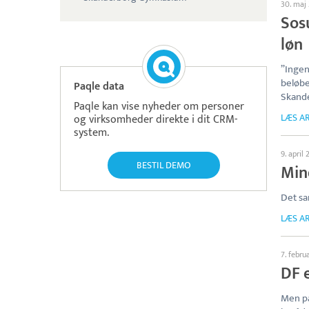
30. maj
Sosu
løn
”Ingen
beløbe
Paqle data
Skand
Paqle kan vise nyheder om personer
LÆS AR
og virksomheder direkte i dit CRM-
system.
9. april 
BESTIL DEMO
Min
Det sa
LÆS AR
7. febru
DF e
Men p