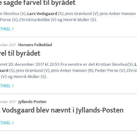
 sagde farvel til byrådet
an Skovhus (S),
Lars Vodsgaard
(S), Jens Grønlund (V), Jens Anker Hansen 
Porse (V), Christina Bottke (V) og Henrik Müller (S).
TIKEL
Horsens Folkeblad
ember 2017
·
el til byrådet
eret 20. december 2017 kl. 22:55 Fra venstre er det Kristian Skovhus(S),
L
aard
(S), Jens Grønlund (V), Jens Anker Hansen (R), Peder Porse (V), Chris
 (V) og Henrik Müller (S).
TIKEL
Jyllands-Posten
ember 2017
·
s Vodsgaard blev nævnt i Jyllands-Posten
TIKEL