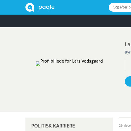
Søg efter 
La
Byr
POLITISK KARRIERE
29. dec