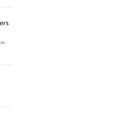
ers
gde