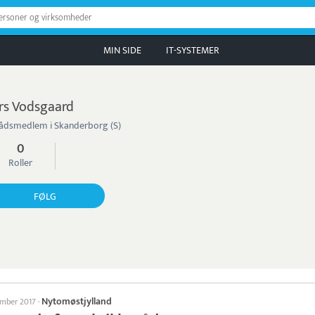
personer og virksomheder
MIN SIDE
IT-SYSTEMER
rs Vodsgaard
ådsmedlem i Skanderborg (S)
0
Roller
FØLG
Nytomøstjylland
ember 2017
·