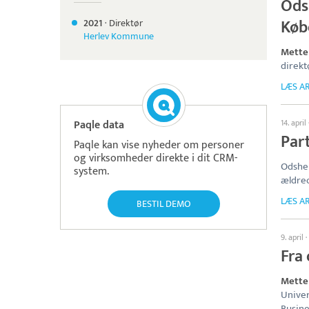
Ods
Køb
2021
·
Direktør
Herlev Kommune
Mette
direkt
LÆS AR
Paqle data
14. april
Part
Paqle kan vise nyheder om personer
og virksomheder direkte i dit CRM-
Odsher
system.
ældreo
LÆS AR
BESTIL DEMO
9. april
·
Fra
Mette
Univer
Busine