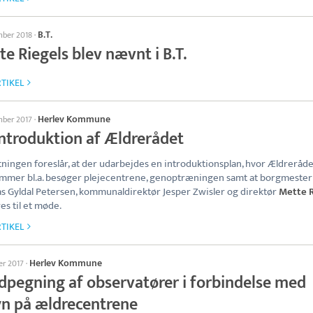
B.T.
mber 2018
·
e Riegels blev nævnt i B.T.
TIKEL
Herlev Kommune
mber 2017
·
Introduktion af Ældrerådet
tningen foreslår, at der udarbejdes en introduktionsplan, hvor Ældreråde
mer bl.a. besøger plejecentrene, genoptræningen samt at borgmester
 Gyldal Petersen, kommunaldirektør Jesper Zwisler og direktør
Mette R
res til et møde.
TIKEL
Herlev Kommune
er 2017
·
Udpegning af observatører i forbindelse med
syn på ældrecentrene