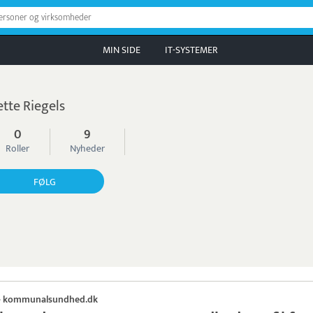
personer og virksomheder
MIN SIDE
IT-SYSTEMER
tte Riegels
0
9
Roller
Nyheder
FØLG
kommunalsundhed.dk
·