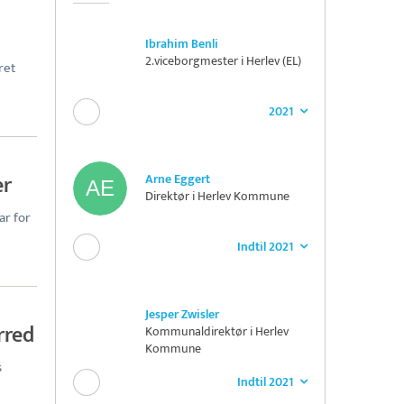
Ibrahim Benli
2.viceborgmester i Herlev (EL)
ret
2021
er
Arne Eggert
Direktør i Herlev Kommune
ar for
Indtil 2021
Jesper Zwisler
rred
Kommunaldirektør i Herlev
Kommune
s
Indtil 2021