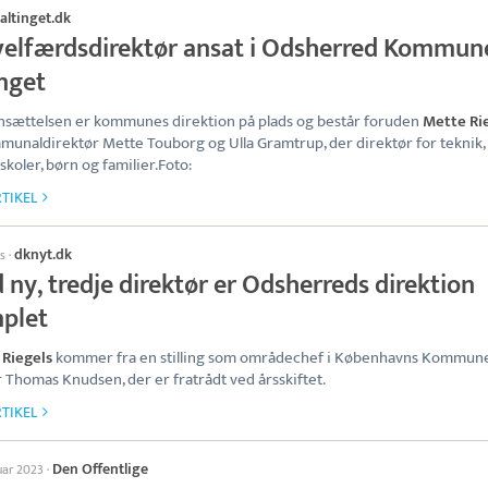
altinget.dk
velfærdsdirektør ansat i Odsherred Kommune
inget
sættelsen er kommunes direktion på plads og består foruden
Mette Ri
munaldirektør Mette Touborg og Ulla Gramtrup, der direktør for teknik, 
 skoler, børn og familier.Foto:
TIKEL
dknyt.dk
s
·
ny, tredje direktør er Odsherreds direktion
plet
 Riegels
kommer fra en stilling som områdechef i Københavns Kommun
r Thomas Knudsen, der er fratrådt ved årsskiftet.
TIKEL
Den Offentlige
uar 2023
·