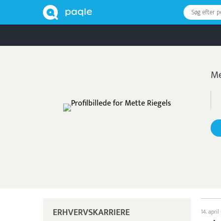
Søg efter 
Me
ERHVERVSKARRIERE
14. april