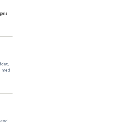
gels
det,
de med
Send