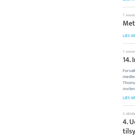
7. nove
Mett
LÆS AR
7. nove
14. 
Forval
medlem
Thomas
invite
LÆS AR
3. oktob
4. 
til