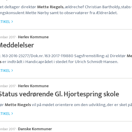
ynet deltager direktør
Mette Riegels
, ældrechef Christian Bartholdy, stabs
ingskonsulent Mette Nørby samt to observatører fra Ældrerådet.
TIKEL
Herlev Kommune
tember 2017
·
 Meddelelser
. 163-2016-23277/Dok.nr. 163-2017-119880 Sagsfremstilling: a) Direktør
Me
s
er indtrådt i Handicaprådet i stedet for Ulrich Schmidt-Hansen.
TIKEL
Herlev Kommune
tember 2017
·
Status vedrørende Gl. Hjortespring skole
tør
Mette Riegels
vil på mødet orientere om den udvikling, der er sket på
TIKEL
Danske Kommuner
tember 2017
·