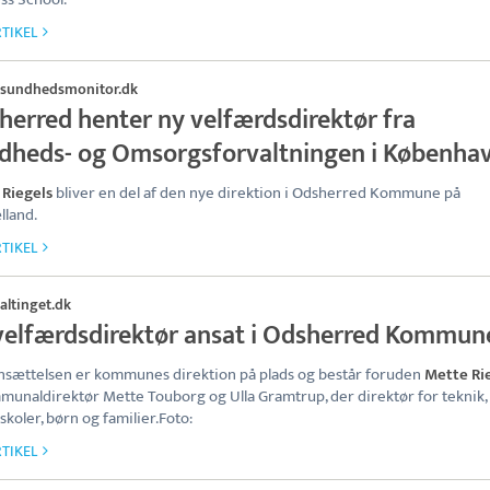
TIKEL
sundhedsmonitor.dk
herred henter ny velfærdsdirektør fra
dheds- og Omsorgsforvaltningen i Københa
 Riegels
bliver en del af den nye direktion i Odsherred Kommune på
lland.
TIKEL
altinget.dk
velfærdsdirektør ansat i Odsherred Kommun
sættelsen er kommunes direktion på plads og består foruden
Mette Ri
munaldirektør Mette Touborg og Ulla Gramtrup, der direktør for teknik, 
 skoler, børn og familier.Foto:
TIKEL