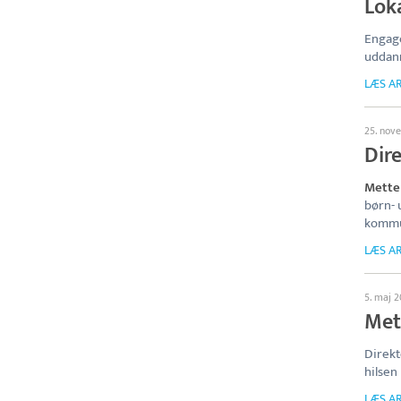
Loka
Engag
uddann
LÆS AR
25. nov
Dire
Mette
børn- 
kommun
LÆS AR
5. maj 2
Met
Direkt
hilsen
LÆS AR