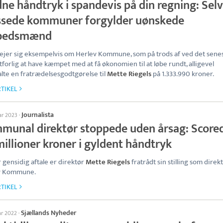
ne håndtryk i spandevis på din regning: Selv
ssede kommuner forgylder uønskede
bedsmænd
ejer sig eksempelvis om Herlev Kommune, som på trods af ved det sene
forlig at have kæmpet med at få økonomien til at løbe rundt, alligevel
lte en fratrædelsesgodtgørelse til
Mette Riegels
på 1.333.990 kroner.
TIKEL
Journalista
ar 2023
·
munal direktør stoppede uden årsag: Score
millioner kroner i gyldent håndtryk
r gensidig aftale er direktør
Mette Riegels
fratrådt sin stilling som direkt
v Kommune.
TIKEL
Sjællands Nyheder
ar 2022
·