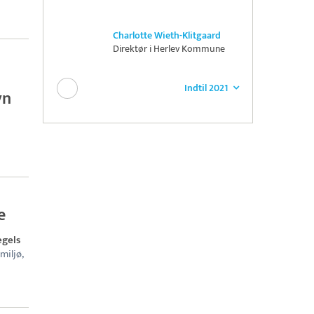
Charlotte Wieth-Klitgaard
Direktør i Herlev Kommune
Indtil 2021
vn
e
egels
miljø,