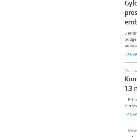
Gyld
pre
em
Det dr
budget
udbeta
LÆS AR
24. janu
Kom
1.3 
– Efte
Herle
LÆS AR
5. febru