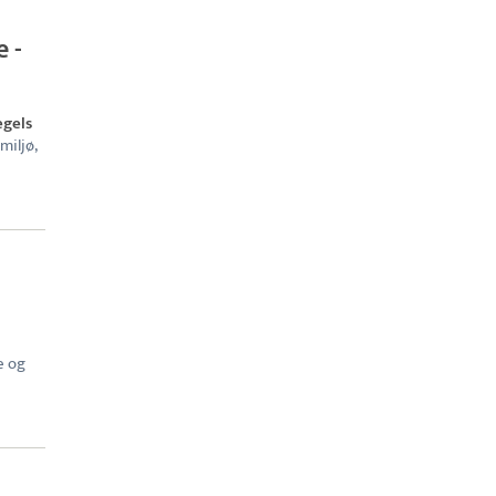
 -
egels
miljø,
e og