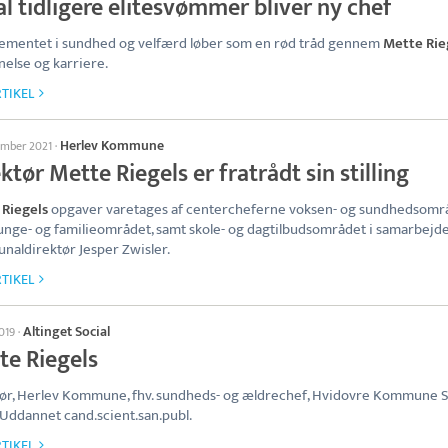
l tidligere elitesvømmer bliver ny chef
ementet i sundhed og velfærd løber som en rød tråd gennem
Mette Rie
else og karriere.
TIKEL
Herlev Kommune
ember 2021
·
ktør Mette Riegels er fratrådt sin stilling
 Riegels
opgaver varetages af centercheferne voksen- og sundhedsområ
unge- og familieområdet, samt skole- og dagtilbudsområdet i samarbej
aldirektør Jesper Zwisler.
TIKEL
Altinget Social
019
·
te Riegels
ør, Herlev Kommune, fhv. sundheds- og ældrechef, Hvidovre Kommune 
 Uddannet cand.scient.san.publ.
TIKEL