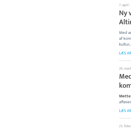
7. april
·
Ny 
Alt
Med an
af kom
kultur,
LÆS AR
26. mart
Med 
kom
Mette
afløse
LÆS AR
25. febr