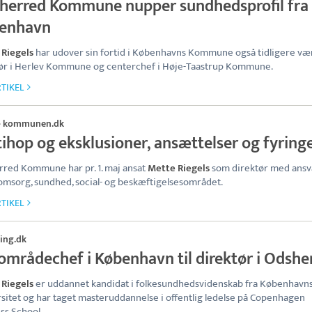
herred Kommune nupper sundhedsprofil fra
enhavn
 Riegels
har udover sin fortid i Københavns Kommune også tidligere væ
ør i Herlev Kommune og centerchef i Høje-Taastrup Kommune.
TIKEL
kommunen.dk
·
ihop og eksklusioner, ansættelser og fyring
red Kommune har pr. 1. maj ansat
Mette Riegels
som direktør med ansv
msorg, sundhed, social- og beskæftigelsesområdet.
TIKEL
ing.dk
 områdechef i København til direktør i Odshe
 Riegels
er uddannet kandidat i folkesundhedsvidenskab fra København
sitet og har taget masteruddannelse i offentlig ledelse på Copenhagen
ss School.