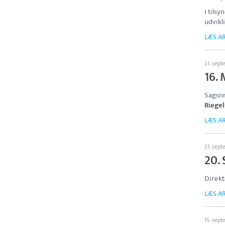
I tils
udvikl
LÆS AR
21. sep
16.
Sagsnr
Riegel
LÆS AR
21. sep
20. 
Direk
LÆS AR
15. sep