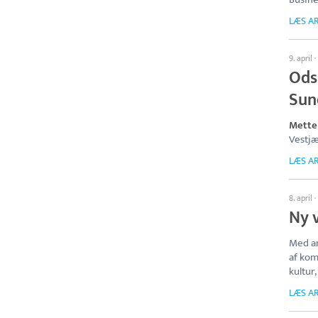
LÆS AR
9. april
·
Ods
Sun
Mette
Vestjæ
LÆS AR
8. april
·
Ny 
Med an
af kom
kultur,
LÆS AR