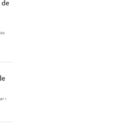
 de
ste
de
ør i