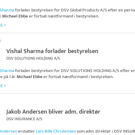
 Sharma
forlader bestyrelsen for
DSV Global Products A/S
efter en perio
.
Michael Ebbe
er fortsat næstformand i bestyrelsen.
RE
t
Vishal Sharma forlader bestyrelsen
DSV SOLUTIONS HOLDING A/S
 Sharma
forlader bestyrelsen for
DSV SOLUTIONS HOLDING A/S
efter e
 på 1 år.
Michael Ebbe
er fortsat næstformand i bestyrelsen.
RE
Jakob Andersen bliver adm. direktør
DSV INSURANCE A/S
 Andersen
erstatter
Lars Bille Christensen
som adm. direktør i
DSV INSU