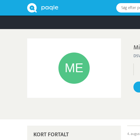
Søg efter 
Mi
DSV
KORT FORTALT
4. augus