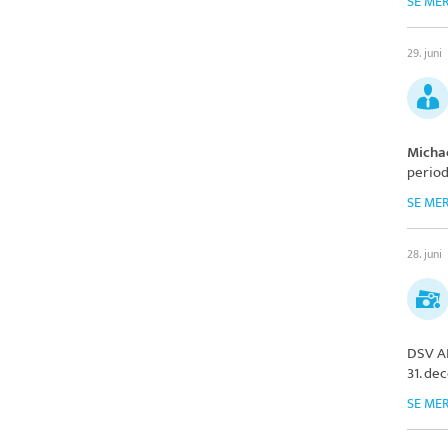
SE ME
29. juni
Micha
period
SE ME
28. juni
DSV A
31. de
SE ME