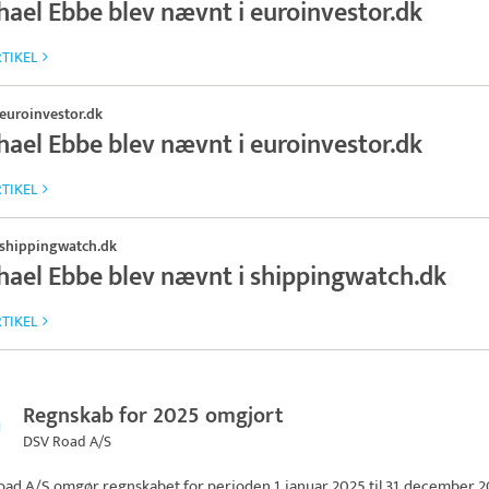
hael Ebbe blev nævnt i euroinvestor.dk
TIKEL
euroinvestor.dk
hael Ebbe blev nævnt i euroinvestor.dk
TIKEL
shippingwatch.dk
hael Ebbe blev nævnt i shippingwatch.dk
TIKEL
Regnskab for 2025 omgjort
DSV Road A/S
oad A/S
omgør regnskabet for perioden 1. januar 2025 til 31. december 2