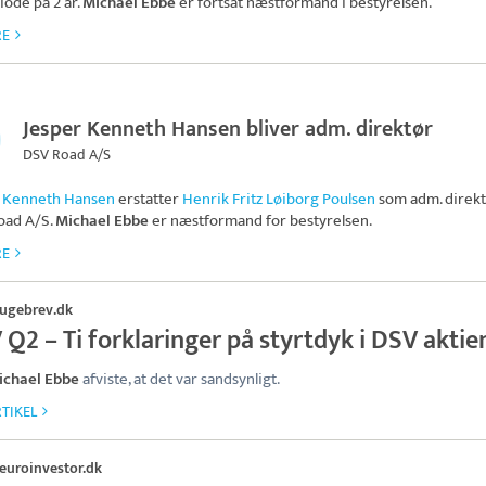
iode på 2 år.
Michael Ebbe
er fortsat næstformand i bestyrelsen.
RE
Jesper Kenneth Hansen bliver adm. direktør
DSV Road A/S
r Kenneth Hansen
erstatter
Henrik Fritz Løiborg Poulsen
som adm. direkt
oad A/S
.
Michael Ebbe
er næstformand for bestyrelsen.
RE
ugebrev.dk
Q2 – Ti forklaringer på styrtdyk i DSV aktie
ichael Ebbe
afviste, at det var sandsynligt.
TIKEL
euroinvestor.dk