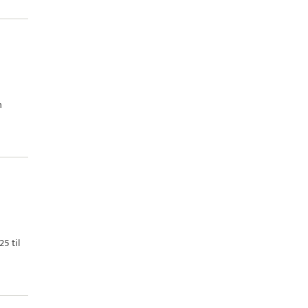
n
5 til