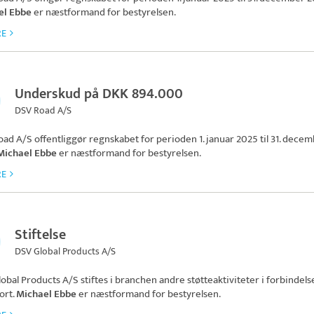
el Ebbe
er næstformand for bestyrelsen.
RE
Underskud på DKK 894.000
DSV Road A/S
oad A/S
offentliggør regnskabet for perioden 1. januar 2025 til 31. dece
Michael Ebbe
er næstformand for bestyrelsen.
RE
Stiftelse
DSV Global Products A/S
obal Products A/S
stiftes i branchen andre støtteaktiviteter i forbindel
ort.
Michael Ebbe
er næstformand for bestyrelsen.