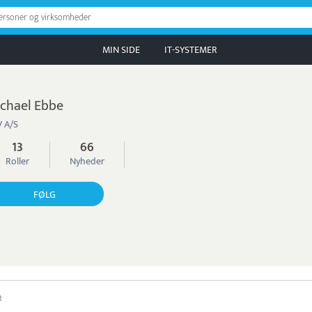
personer og virksomheder
MIN SIDE
IT-SYSTEMER
chael Ebbe
 A/S
13
66
Roller
Nyheder
FØLG
t