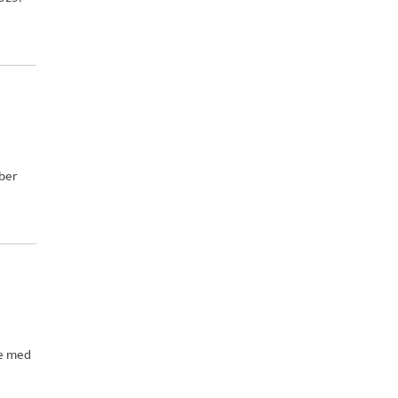
mber
se med