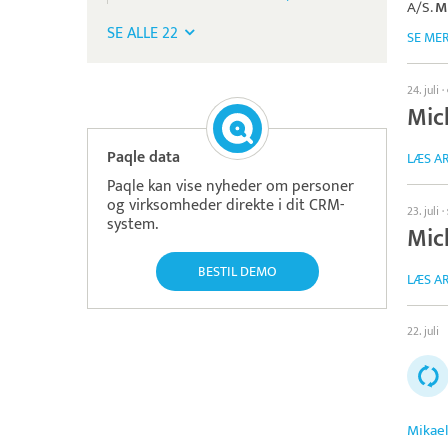
A/S
.
M
SE ALLE 22
SE ME
24. juli
·
Mic
Paqle data
LÆS AR
Paqle kan vise nyheder om personer
og virksomheder direkte i dit CRM-
23. juli
·
system.
Mic
BESTIL DEMO
LÆS AR
22. juli
Mikae