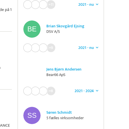
2021 - nu
+11
de på 1
Brian Skovgård Ejsing
DSV A/S
2021 - nu
+9
n
Jens Bjørn Andersen
Bear66 ApS
2021 - 2024
+8
Søren Schmidt
5 fælles virksomheder
RANCE