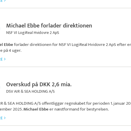
RE
Michael Ebbe forlader direktionen
NSF VI LogiReal Hvidovre 2 ApS
el Ebbe
forlader direktionen for
NSF VI LogiReal Hvidovre 2 ApS
efter e
e på 4 uger.
RE
Overskud på DKK 2,6 mia.
DSV AIR & SEA HOLDING A/S
IR & SEA HOLDING A/S
offentliggør regnskabet for perioden 1. januar 202
cember 2025.
Michael Ebbe
er næstformand for bestyrelsen.
RE