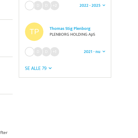
2022 - 2025
+2
Thomas Stig Plenborg
PLENBORG HOLDING ApS
2021 - nu
+1
SE ALLE 79
fter