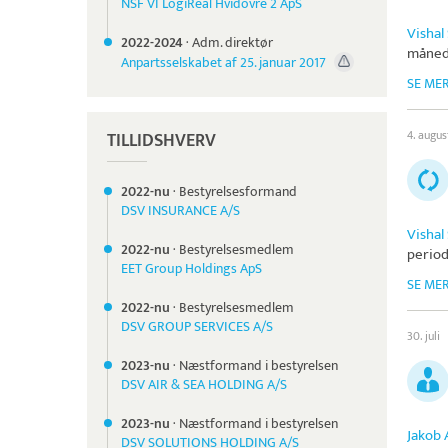
NSF VI LogiReal Hvidovre 2 ApS
Vishal
2022-
2024
·
Adm. direktør
måned
Anpartsselskabet af 25. januar 2017
SE ME
4. augus
TILLIDSHVERV
2022-nu
·
Bestyrelsesformand
DSV INSURANCE A/S
Vishal
2022-nu
·
Bestyrelsesmedlem
periode
EET Group Holdings ApS
SE ME
2022-nu
·
Bestyrelsesmedlem
DSV GROUP SERVICES A/S
30. juli
2023-nu
·
Næstformand i bestyrelsen
DSV AIR & SEA HOLDING A/S
2023-nu
·
Næstformand i bestyrelsen
Jakob
DSV SOLUTIONS HOLDING A/S