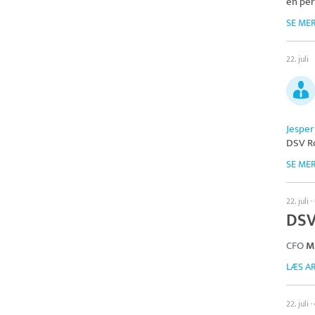
en per
SE ME
22. juli
Jespe
DSV R
SE ME
22. juli
·
DSV 
CFO
M
LÆS AR
22. juli
·