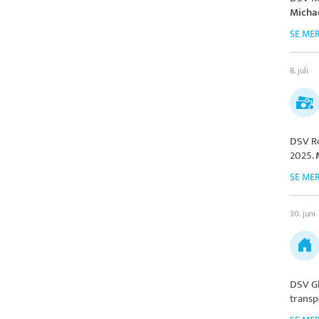
Micha
SE ME
8. juli
DSV R
2025.
SE ME
30. juni
DSV Gl
transp