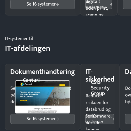
Se 5
digitalt —
Se 16 systemer
systemer
uden print,
scanning
eller fysisk
møde.
IT-systemer til
IT-afdelingen
Dokumenthåndtering
IT-
D
sikkerhed
Centuri
CSIS
Security
Send kontrakter til underskrift
Do
Group
på minutter og mist ingen
ov
Reducer
dokumenter.
bø
risikoen for
databrud og
Se 10
ransomware,
Se 16 systemer
systemer
der kan
lamme