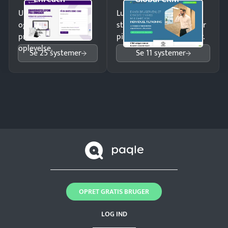
Undgå tabte opkald
Luk flere salg med et
og giv kunderne en
struktureret overblik over
professionel
pipeline og opfølgninger.
oplevelse.
Se 25 systemer
Se 11 systemer
OPRET GRATIS BRUGER
LOG IND