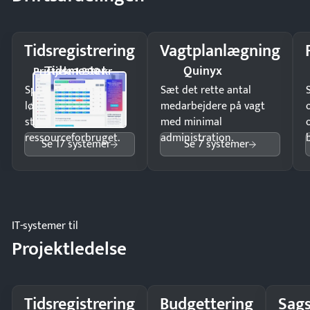
Tidsregistrering
Vagtplanlægning
Tidsmester
Quinyx
Pristjek: 1.200 kr
Spar tid på
Sæt det rette antal
lønberegning og få
medarbejdere på vagt
styr på
med minimal
ressourceforbruget.
administration.
Se 17 systemer
Se 7 systemer
IT-systemer til
Projektledelse
Tidsregistrering
Budgettering
Sags