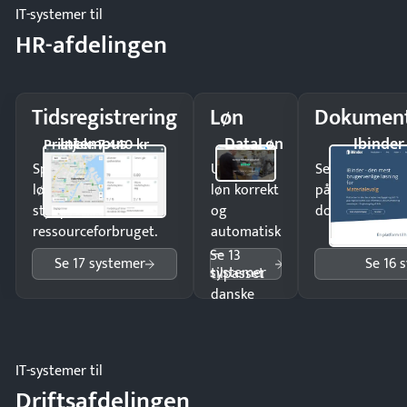
IT-systemer til
HR-afdelingen
Tidsregistrering
Løn
Dokument
Intempus
DataLøn
Ibinder
Pristjek: 7.440 kr
Spar tid på
Udbetal
Send kontrakter
lønberegning og få
løn korrekt
på minutter o
styr på
og
dokumenter.
ressourceforbruget.
automatisk
—
Se 13
Se 17 systemer
Se 16 
systemer
tilpasset
danske
regler.
IT-systemer til
Driftsafdelingen