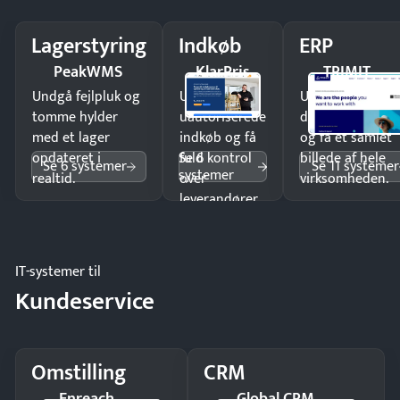
Lagerstyring
Indkøb
ERP
PeakWMS
KlarPris
TRIMIT
Undgå fejlpluk og
Undgå
Undgå
tomme hylder
uautoriserede
dobbeltindtastn
med et lager
indkøb og få
og få ét samlet
Se 6
opdateret i
fuld kontrol
billede af hele
Se 6 systemer
Se 11 systemer
systemer
realtid.
over
virksomheden.
leverandører
og forbrug.
IT-systemer til
Kundeservice
Omstilling
CRM
Enreach
Global CRM