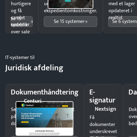
hurtigere
uden
med et lager
og få
ekspedientomkostninger.
opdateret i
samlet
realtid.
Se 15
Se 15 systemer
Se 6 system
systemer
overblik
over salg
og lager.
IT-systemer til
Juridisk afdeling
Dokumenthåndtering
E-
Da
signatur
Centuri
Nextsign
Send kontrakter til underskrift
Dok
på minutter og mist ingen
ove
Få
dokumenter.
bød
dokumenter
underskrevet