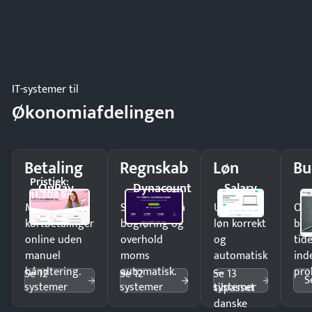
IT-systemer til
Økonomiafdelingen
Betaling
Regnskab
Løn
Bu
Pristjek:
OnPay
Dynacount
Salary
11.208 kr
Modtag
Spar timer på
Udbetal
Op
kortbetalinger
bogføring og
løn korrekt
bud
online uden
overhold
og
tide
manuel
moms
automatisk
ind
håndtering.
automatisk.
—
pro
Se 12
Se 12
Se 13
S
systemer
systemer
systemer
tilpasset
danske