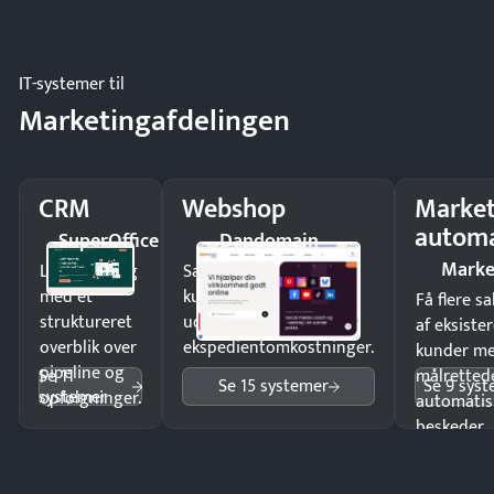
driften.
IT-systemer til
Marketingafdelingen
CRM
Webshop
Market
automa
SuperOffice
Dandomain
Marke
Luk flere salg
Sælg produkter 24/7 til
med et
kunder i hele landet
Få flere s
struktureret
uden
af eksiste
overblik over
ekspedientomkostninger.
kunder m
pipeline og
Se 11
målrettede
Se 15 systemer
Se 9 sys
systemer
opfølgninger.
automatis
beskeder.