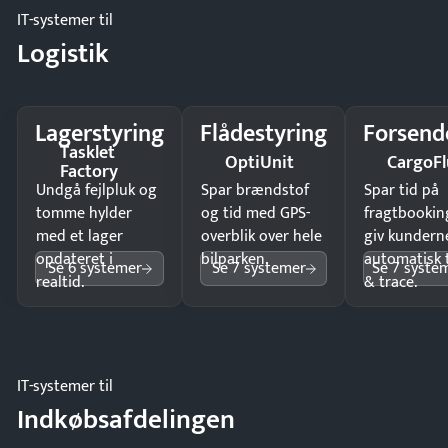
IT-systemer til
Logistik
Lagerstyring
Flådestyring
Forsend
Tasklet
OptiUnit
CargoFl
Factory
Undgå fejlpluk og
Spar brændstof
Spar tid på
tomme hylder
og tid med GPS-
fragtbookin
med et lager
overblik over hele
giv kundern
opdateret i
bilparken.
automatisk 
Se 6 systemer
Se 7 systemer
Se 7 syste
realtid.
& trace.
IT-systemer til
Indkøbsafdelingen