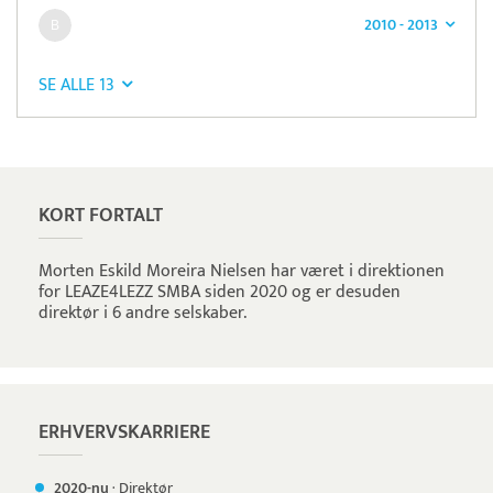
2010 - 2013
SE ALLE 13
Pristjek:
11.208 kr
Se priseksempel
OnPay
Betaling
KORT FORTALT
Morten Eskild Moreira Nielsen har været i direktionen
for LEAZE4LEZZ SMBA siden 2020 og er desuden
direktør i 6 andre selskaber.
ERHVERVSKARRIERE
2020-nu
·
Direktør