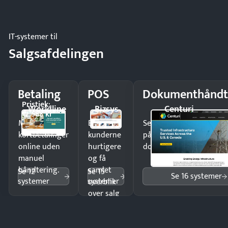
regler.
IT-systemer til
Salgsafdelingen
Betaling
POS
Dokumenthåndt
Pristjek:
Worldline
Bizsys
Centuri
12.588 kr
Modtag
Ekspedér
Send kontrakter til unde
kortbetalinger
kunderne
på minutter og mist ing
online uden
hurtigere
dokumenter.
manuel
og få
håndtering.
samlet
Se 12
Se 15
Se 16 systemer
systemer
systemer
overblik
over salg
og lager.