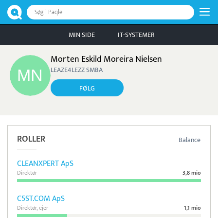
Søg i Paqle
MIN SIDE
IT-SYSTEMER
Morten Eskild Moreira Nielsen
LEAZE4LEZZ SMBA
FØLG
ROLLER
Balance
CLEANXPERT ApS
Direktør
3,8 mio
C5ST.COM ApS
Direktør, ejer
1,1 mio