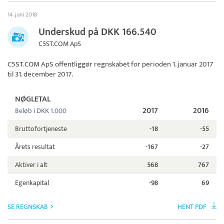
14. juni 2018
Underskud på DKK 166.540
C5ST.COM ApS
C5ST.COM ApS
offentliggør regnskabet for perioden 1. januar 2017
til 31. december 2017.
NØGLETAL
2017
2016
Beløb i DKK 1.000
Bruttofortjeneste
-18
-55
Årets resultat
-167
-27
Aktiver i alt
568
767
Egenkapital
-98
69
SE REGNSKAB
HENT PDF