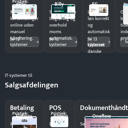
Pristjek:
ePay
Billy
EG
Pr
10.008 kr
Modtag
Spar timer på
Udbetal
Op
kortbetalinger
bogføring og
løn korrekt
bud
online uden
overhold
og
tide
manuel
moms
automatisk
ind
håndtering.
automatisk.
—
pro
Se 12
Se 12
Se 13
S
systemer
systemer
systemer
tilpasset
danske
regler.
IT-systemer til
Salgsafdelingen
Betaling
POS
Dokumenthåndt
Pristjek:
Pristjek:
Flatpay
Amero
Oneflow
11.880 kr
4.788 kr
Modtag
Ekspedér
Send kontrakter til unde