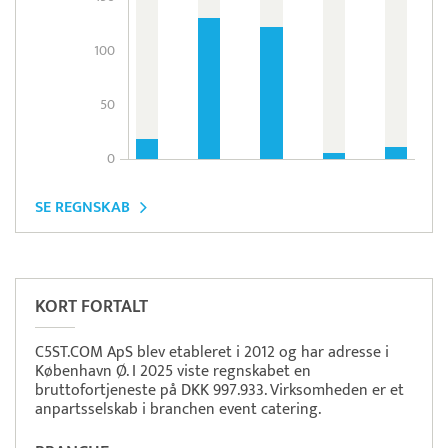
100
50
0
SE REGNSKAB
Pristjek:
7.548 kr
Se priseksempel
Timegrip
Tidsregistrering
KORT FORTALT
C5ST.COM ApS blev etableret i 2012 og har adresse i
København Ø. I 2025 viste regnskabet en
bruttofortjeneste på DKK 997.933. Virksomheden er et
anpartsselskab i branchen event catering.