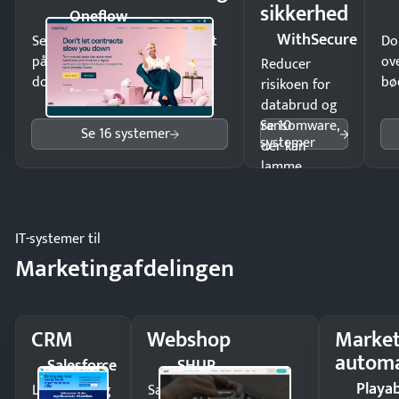
sikkerhed
Oneflow
WithSecure
Send kontrakter til underskrift
Do
på minutter og mist ingen
ov
Reducer
dokumenter.
bø
risikoen for
databrud og
Se 10
ransomware,
Se 16 systemer
systemer
der kan
lamme
driften.
IT-systemer til
Marketingafdelingen
CRM
Webshop
Market
automa
Salesforce
SHUP
Playab
Luk flere salg
Sælg produkter 24/7 til