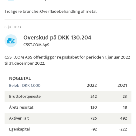
Tidligere branche: Overfladebehandling af metal.
6. juli 2023
Overskud på DKK 130.204
C5ST.COM ApS
C5ST.COM ApS
offentliggør regnskabet for perioden 1. januar 2022
til 31. december 2022.
NØGLETAL
2022
2021
Beløb i DKK 1.000
Bruttofortjeneste
242
23
Årets resultat
130
18
Aktiver i alt
725
492
Egenkapital
-92
-222