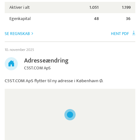
Aktiver i alt
1.051
1.199
Egenkapital
48
36
SE REGNSKAB
HENT PDF
10. november 2025
Adresseændring
C5ST.COM ApS
C5ST.COM ApS
flytter til ny adresse i København Ø.