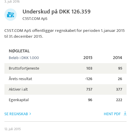
3. juli 2016
Underskud på DKK 126.359
C5ST.COM ApS
C5ST.COM ApS
offentliggør regnskabet for perioden 1. januar 2015
til 31. december 2015.
NØGLETAL
2015
2014
Beløb i DKK 1.000
Bruttofortjeneste
103
95
Årets resultat
-126
26
Aktiver i alt
757
377
Egenkapital
96
222
SE REGNSKAB
HENT PDF
12. juli 2015