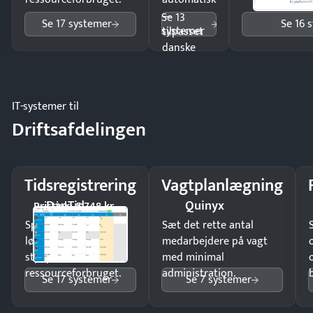
—
Se 13
Se 17 systemer
Se 16 
systemer
tilpasset
danske
regler.
IT-systemer til
Driftsafdelingen
Tidsregistrering
Vagtplanlægning
DanTid
Quinyx
Pristjek: 5.748 kr
Spar tid på
Sæt det rette antal
lønberegning og få
medarbejdere på vagt
styr på
med minimal
ressourceforbruget.
administration.
Se 17 systemer
Se 7 systemer