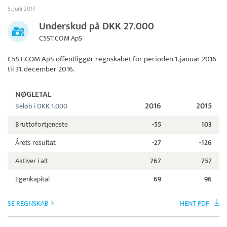
5. juni 2017
Underskud på DKK 27.000
C5ST.COM ApS
C5ST.COM ApS
offentliggør regnskabet for perioden 1. januar 2016
til 31. december 2016.
NØGLETAL
2016
2015
Beløb i DKK 1.000
Bruttofortjeneste
-55
103
Årets resultat
-27
-126
Aktiver i alt
767
757
Egenkapital
69
96
SE REGNSKAB
HENT PDF