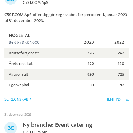
C5ST.COM ApS
C5ST.COM ApS
offentliggør regnskabet for perioden 1. januar 2023
til 31. december 2023.
NØGLETAL
2023
2022
Beløb i DKK 1.000
Bruttofortjeneste
226
242
Årets resultat
122
130
Aktiver i alt
930
725
Egenkapital
30
-92
SE REGNSKAB
HENT PDF
31. december 2023
Ny branche: Event catering
C5ST.COM ApS