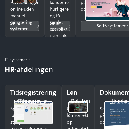
kortbetalinger
kunderne
på minutter og mist ing
online uden
hurtigere
dokumenter.
manuel
og få
håndtering.
samlet
Se 12
Se 15
Se 16 systemer
systemer
systemer
overblik
over salg
og lager.
IT-systemer til
HR-afdelingen
Tidsregistrering
Løn
Dokument
Timegrip
DataLøn
Ibinder
Pristjek: 7.548 kr
Spar tid på
Udbetal
Send kontrakter
lønberegning og få
løn korrekt
på minutter o
styr på
og
dokumenter.
ressourceforbruget.
automatisk