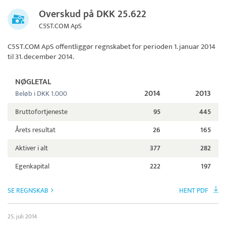
Overskud på DKK 25.622
C5ST.COM ApS
C5ST.COM ApS
offentliggør regnskabet for perioden 1. januar 2014
til 31. december 2014.
NØGLETAL
2014
2013
Beløb i DKK 1.000
Bruttofortjeneste
95
445
Årets resultat
26
165
Aktiver i alt
377
282
Egenkapital
222
197
SE REGNSKAB
HENT PDF
25. juli 2014