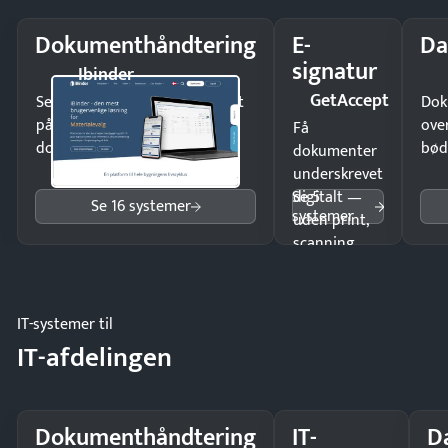
Dokumenthåndtering
E-
Da
signatur
Ibinder
GetAccept
Send kontrakter til underskrift
Dok
på minutter og mist ingen
ove
Få
dokumenter.
bød
dokumenter
underskrevet
Se 5
digitalt —
Se 16 systemer
systemer
uden print,
scanning
eller fysisk
møde.
IT-systemer til
IT-afdelingen
Dokumenthåndtering
IT-
D