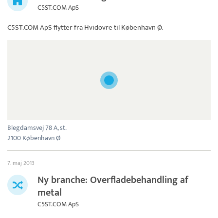
C5ST.COM ApS
C5ST.COM ApS
flytter fra Hvidovre til København Ø.
Blegdamsvej 78 A, st.
2100 København Ø
7. maj 2013
Ny branche: Overfladebehandling af
metal
C5ST.COM ApS