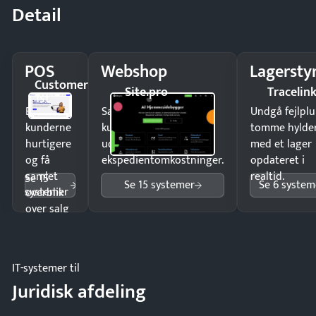
Detail
POS
Webshop
Lagersty
Customer
Site.pro
Tracelin
1st
Ekspedér
Sælg produkter 24/7 til
Undgå fejlplu
kunderne
kunder i hele landet
tomme hylde
hurtigere
uden
med et lager
og få
ekspedientomkostninger.
opdateret i
samlet
realtid.
Se 15
Se 15 systemer
Se 6 system
systemer
overblik
over salg
og lager.
IT-systemer til
Juridisk afdeling