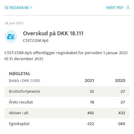
SE REGNSKAB
HENT PDF
28. juni 2022
Overskud på DKK 18.111
C5ST.COM ApS
C5ST.COM ApS
offentliggør regnskabet for perioden 1. januar 2021
til 31. december 2021.
NØGLETAL
2021
2020
Beløb i DKK 1.000
Bruttofortjeneste
23
-27
Årets resultat
18
-27
Aktiver i alt
492
433
Egenkapital
-222
-240