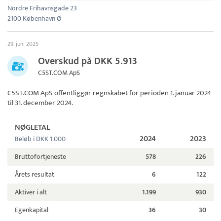
Nordre Frihavnsgade 23
2100 København Ø
29. juni 2025
Overskud på DKK 5.913
C5ST.COM ApS
C5ST.COM ApS
offentliggør regnskabet for perioden 1. januar 2024
til 31. december 2024.
NØGLETAL
2024
2023
Beløb i DKK 1.000
Bruttofortjeneste
578
226
Årets resultat
6
122
Aktiver i alt
1.199
930
Egenkapital
36
30