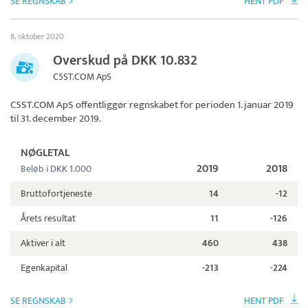
SE REGNSKAB
HENT PDF
8. oktober 2020
Overskud på DKK 10.832
C5ST.COM ApS
C5ST.COM ApS
offentliggør regnskabet for perioden 1. januar 2019
til 31. december 2019.
NØGLETAL
2019
2018
Beløb i DKK 1.000
Bruttofortjeneste
14
-12
Årets resultat
11
-126
Aktiver i alt
460
438
Egenkapital
-213
-224
SE REGNSKAB
HENT PDF