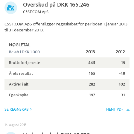
Overskud på DKK 165.246
C5ST.COM ApS
C5ST.COM ApS
offentliggør regnskabet for perioden 1. januar 2013
til 31. december 2013.
NØGLETAL
2013
2012
Beløb i DKK 1.000
Bruttofortjeneste
445
19
Årets resultat
165
-49
Aktiver i alt
282
102
Egenkapital
197
31
SE REGNSKAB
HENT PDF
14. august 2013