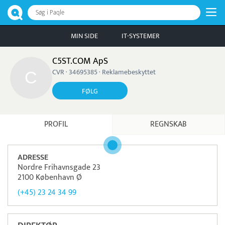
Søg i Paqle
MIN SIDE
IT-SYSTEMER
C5ST.COM ApS
CVR · 34695385 · Reklamebeskyttet
FØLG
PROFIL
REGNSKAB
ADRESSE
Nordre Frihavnsgade 23
2100 København Ø
(+45) 23 24 34 99