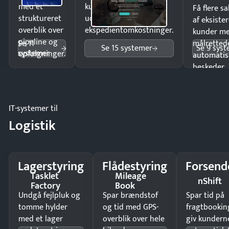
med et
kunder i hele landet
Få flere s
struktureret
uden
af eksiste
overblik over
ekspedientomkostninger.
kunder m
pipeline og
Se 11
målrettede
Se 15 systemer
Se 9 sys
systemer
opfølgninger.
automatis
beskeder.
IT-systemer til
Logistik
Lagerstyring
Flådestyring
Forsend
Tasklet
Mileage
nShift
Factory
Book
Undgå fejlpluk og
Spar brændstof
Spar tid på
tomme hylder
og tid med GPS-
fragtbookin
med et lager
overblik over hele
giv kundern