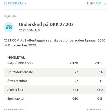
SE REGNSKAB
HENT PDF
14. juli 2021
Underskud på DKK 27.203
C5ST.COM ApS
C5ST.COM ApS
offentliggør regnskabet for perioden 1. januar 2020
til 31. december 2020.
NØGLETAL
2020
2019
Beløb i DKK 1.000
Bruttofortjeneste
-27
14
Årets resultat
-27
11
Aktiver i alt
433
460
Egenkapital
-240
-213