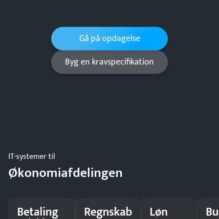
Gå på opdagelse
Byg en kravspecifikation
IT-systemer til
Økonomiafdelingen
Betaling
Regnskab
Løn
Bu