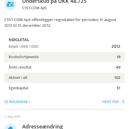
Underskud på DKK 48.725
C5ST.COM ApS
C5ST.COM ApS
offentliggør regnskabet for perioden 31. august
2012 til 31. december 2012.
NØGLETAL
2012
Beløb i DKK 1.000
Bruttofortjeneste
19
Årets resultat
-49
Aktiver i alt
102
Egenkapital
31
SE REGNSKAB
HENT PDF
7. maj 2013
Adresseændring