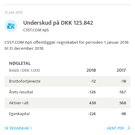
12. juni 2019
Underskud på DKK 125.842
C5ST.COM ApS
C5ST.COM ApS
offentliggør regnskabet for perioden 1. januar 2018
til 31. december 2018.
NØGLETAL
2018
2017
Beløb i DKK 1.000
Bruttofortjeneste
-12
-18
Årets resultat
-126
-167
Aktiver i alt
438
568
Egenkapital
-224
-98
SE REGNSKAB
HENT PDF