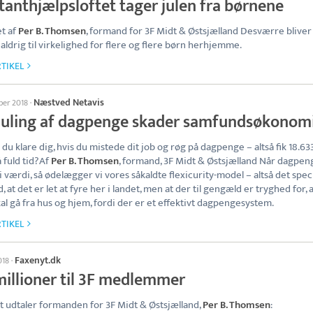
tanthjælpsloftet tager julen fra børnene
t af
Per B. Thomsen
, formand for 3F Midt & Østsjælland Desværre bliver
aldrig til virkelighed for flere og flere børn herhjemme.
TIKEL
Næstved Netavis
ber 2018
·
uling af dagpenge skader samfundsøkonom
du klare dig, hvis du mistede dit job og røg på dagpenge – altså fik 18.63
å fuld tid?Af
Per B. Thomsen
, formand, 3F Midt & Østsjælland Når dagpe
 i værdi, så ødelægger vi vores såkaldte flexicurity-model – altså det spec
, at det er let at fyre her i landet, men at der til gengæld er tryghed for, a
kal gå fra hus og hjem, fordi der er et effektivt dagpengesystem.
TIKEL
Faxenyt.dk
018
·
millioner til 3F medlemmer
 udtaler formanden for 3F Midt & Østsjælland,
Per B. Thomsen
: