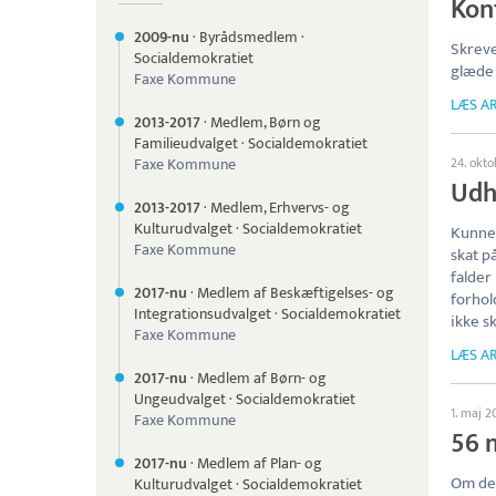
Kon
2009-nu
·
Byrådsmedlem
·
Skreve
Socialdemokratiet
glæde 
Faxe Kommune
LÆS AR
2013-
2017
·
Medlem, Børn og
Familieudvalget
·
Socialdemokratiet
Faxe Kommune
24. okto
Udh
2013-
2017
·
Medlem, Erhvervs- og
Kulturudvalget
·
Socialdemokratiet
Kunne 
Faxe Kommune
skat p
falder
2017-nu
·
Medlem af Beskæftigelses- og
forhold
Integrationsudvalget
·
Socialdemokratiet
ikke s
Faxe Kommune
LÆS AR
2017-nu
·
Medlem af Børn- og
Ungeudvalget
·
Socialdemokratiet
1. maj 2
Faxe Kommune
56 
2017-nu
·
Medlem af Plan- og
Om det
Kulturudvalget
·
Socialdemokratiet