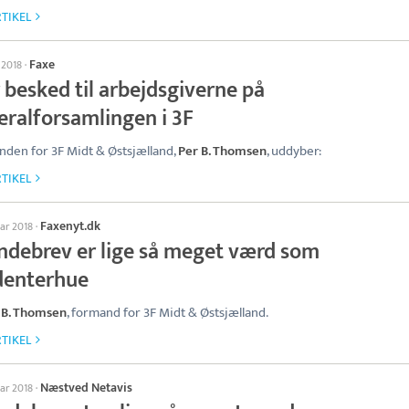
TIKEL
Faxe
l 2018
·
 besked til arbejdsgiverne på
eralforsamlingen i 3F
den for 3F Midt & Østsjælland,
Per B. Thomsen
, uddyber:
TIKEL
Faxenyt.dk
uar 2018
·
ndebrev er lige så meget værd som
denterhue
 B. Thomsen
, formand for 3F Midt & Østsjælland.
TIKEL
Næstved Netavis
uar 2018
·