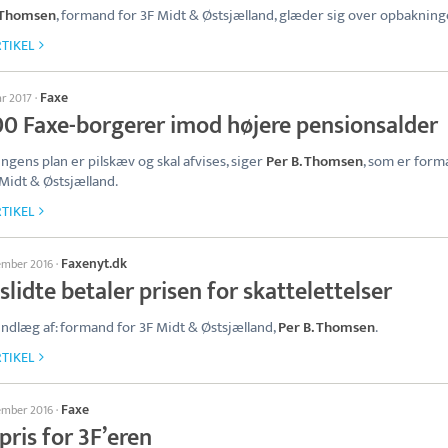
. Thomsen
, formand for 3F Midt & Østsjælland, glæder sig over opbakning
TIKEL
Faxe
ar 2017
·
00 Faxe-borgerer imod højere pensionsalder
ngens plan er pilskæv og skal afvises, siger
Per B. Thomsen
, som er for
 Midt & Østsjælland.
TIKEL
Faxenyt.dk
tember 2016
·
lidte betaler prisen for skattelettelser
ndlæg af: formand for 3F Midt & Østsjælland,
Per B. Thomsen
.
TIKEL
Faxe
tember 2016
·
pris for 3F’eren