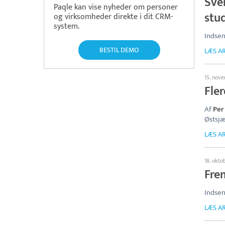
Sve
Paqle kan vise nyheder om personer
stu
og virksomheder direkte i dit CRM-
system.
Indsen
BESTIL DEMO
LÆS AR
15. nov
Fle
Af
Per
Østsjæ
LÆS AR
18. okto
Fre
Indsen
LÆS AR