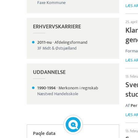
Faxe Kommune
LÆS AR
25. apri
ERHVERVSKARRIERE
Klar
gen
2011-nu
·
Afdelingsformand
3F Midt & Østsjælland
Forman
LÆS AR
UDDANNELSE
13. febr
Sve
1990-
1994
·
Merkonom i regnskab
stu
Næstved Handelsskole
Af
Per
LÆS AR
13. febr
Paqle data