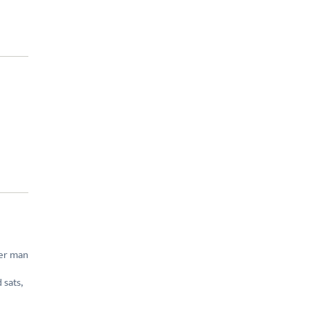
ger man
 sats,