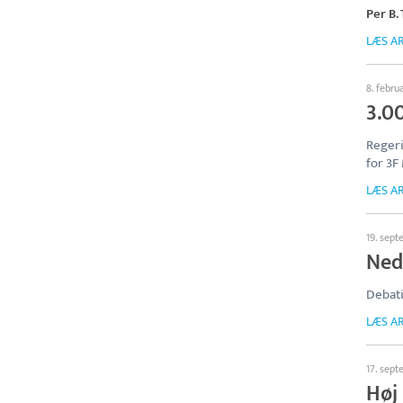
Per B
LÆS AR
8. febru
3.0
Regeri
for 3F
LÆS AR
19. sep
Neds
Debati
LÆS AR
17. sep
Høj 