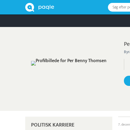
Søg efter 
Pe
Byr
POLITISK KARRIERE
7. dece