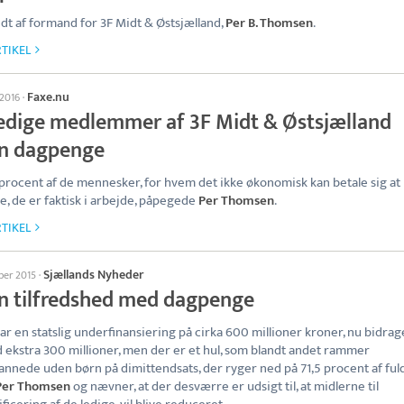
dt af formand for 3F Midt & Østsjælland,
Per B. Thomsen
.
TIKEL
Faxe.nu
 2016
·
ledige medlemmer af 3F Midt & Østsjælland
n dagpenge
procent af de mennesker, for hvem det ikke økonomisk kan betale sig at
e, de er faktisk i arbejde, påpegede
Per Thomsen
.
TIKEL
Sjællands Nyheder
ber 2015
·
n tilfredshed med dagpenge
var en statslig underfinansiering på cirka 600 millioner kroner, nu bidra
 ekstra 300 millioner, men der er et hul, som blandt andet rammer
nnede uden børn på dimittendsats, der ryger ned på 71,5 procent af fuld
Per Thomsen
og nævner, at der desværre er udsigt til, at midlerne til