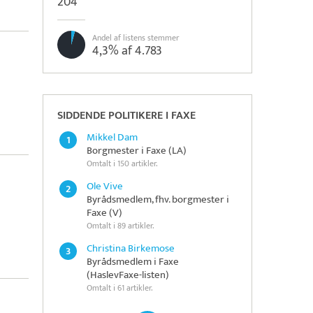
204
Andel af listens stemmer
4,3% af 4.783
SIDDENDE POLITIKERE I FAXE
Mikkel Dam
1
Borgmester i Faxe (LA)
Omtalt i 150 artikler.
Ole Vive
2
Byrådsmedlem, fhv. borgmester i
Faxe (V)
Omtalt i 89 artikler.
Christina Birkemose
3
Byrådsmedlem i Faxe
(HaslevFaxe-listen)
Omtalt i 61 artikler.