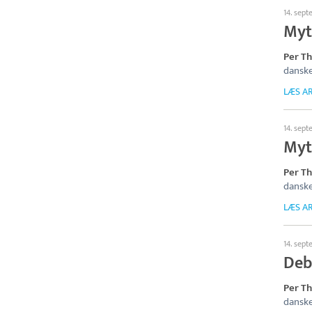
14. sep
Myt
Per T
danske
LÆS AR
14. sep
Myte
Per T
danske
LÆS AR
14. sep
Deb
Per T
danske