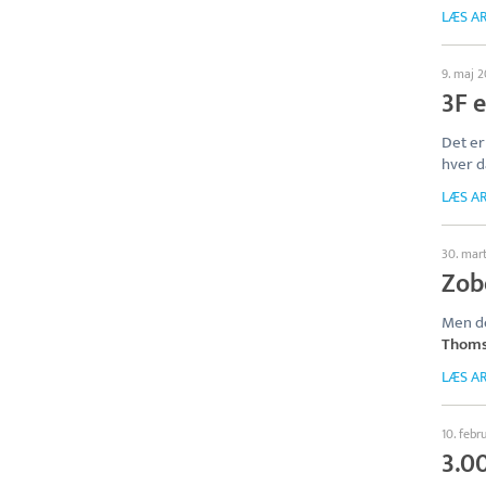
LÆS AR
9. maj 2
3F 
Det er
hver d
LÆS AR
30. mar
Zobe
Men do
Thom
LÆS AR
10. febr
3.0