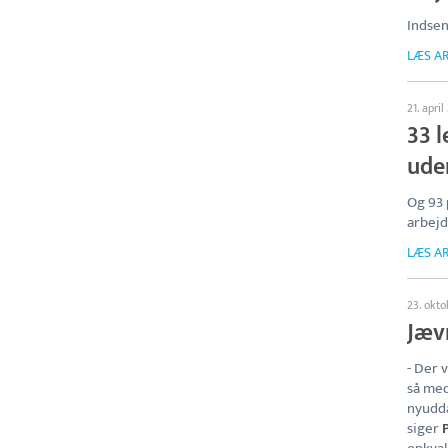
Indsen
LÆS AR
21. april
33 
ude
Og 93 
arbejd
LÆS AR
23. okto
Jæv
- Der 
så med
nyudda
siger