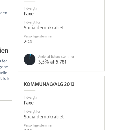
Indvalgt i
 den
Faxe
Indvalgt for
Socialdemokratiet
Personlige stemmer
204
ien
Andel af listens stemmer
3 før
3,5% af 5.781
ngene
ielle
t folk
KOMMUNALVALG 2013
Indvalgt i
Faxe
Indvalgt for
Socialdemokratiet
Personlige stemmer