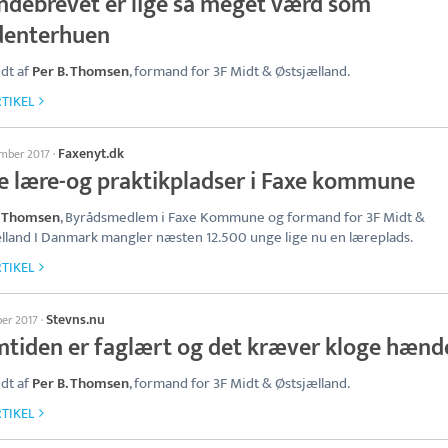
ndebrevet er lige så meget værd som
denterhuen
dt af
Per B. Thomsen
, formand for 3F Midt & Østsjælland.
TIKEL
Faxenyt.dk
ember 2017
·
re lære-og praktikpladser i Faxe kommune
 Thomsen
, Byrådsmedlem i Faxe Kommune og formand for 3F Midt &
lland I Danmark mangler næsten 12.500 unge lige nu en læreplads.
TIKEL
Stevns.nu
ber 2017
·
mtiden er faglært og det kræver kloge hænd
dt af
Per B. Thomsen
, formand for 3F Midt & Østsjælland.
TIKEL