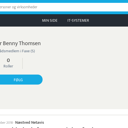
personer og virksomheder
MIN SIDE
IT-SYSTEMER
r Benny Thomsen
ådsmedlem i Faxe (S)
0
Roller
FØLG
Næstved Netavis
mber 2018
·