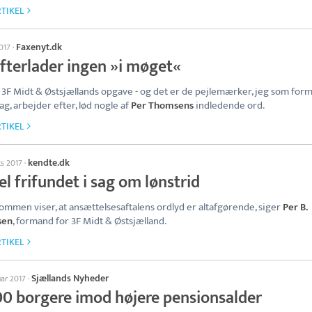
TIKEL
Faxenyt.dk
017
·
efterlader ingen »i møget«
 3F Midt & Østsjællands opgave - og det er de pejlemærker, jeg som for
ag, arbejder efter, lød nogle af
Per Thomsens
indledende ord.
TIKEL
kendte.dk
ts 2017
·
l frifundet i sag om lønstrid
mmen viser, at ansættelsesaftalens ordlyd er altafgørende, siger
Per B.
sen
, formand for 3F Midt & Østsjælland.
TIKEL
Sjællands Nyheder
uar 2017
·
00 borgere imod højere pensionsalder