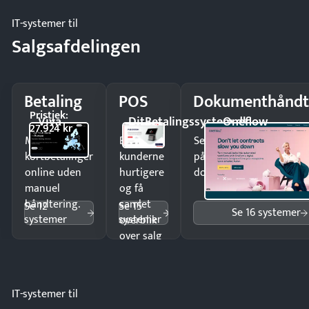
IT-systemer til
Salgsafdelingen
Betaling
POS
Dokumenthåndt
Pristjek:
Viva
DitBetalingssystem.dk
Oneflow
27.924 kr
Modtag
Ekspedér
Send kontrakter til unde
kortbetalinger
kunderne
på minutter og mist ing
online uden
hurtigere
dokumenter.
manuel
og få
håndtering.
samlet
Se 12
Se 15
Se 16 systemer
systemer
systemer
overblik
over salg
og lager.
IT-systemer til