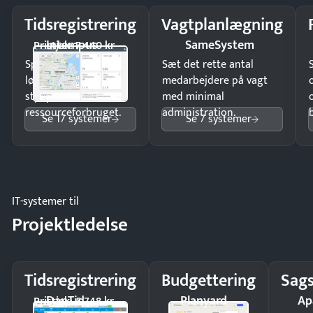
Tidsregistrering
Vagtplanlægning
Intempus
SameSystem
Pristjek: 7.440 kr
Spar tid på
Sæt det rette antal
lønberegning og få
medarbejdere på vagt
styr på
med minimal
ressourceforbruget.
administration.
Se 17 systemer
Se 7 systemer
IT-systemer til
Projektledelse
Tidsregistrering
Budgettering
Sags
DanTid
Planyard
Ap
Pristjek: 5.748 kr