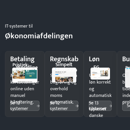
IT-systemer til
Økonomiafdelingen
Betaling
Regnskab
Løn
Bu
Simpelt
Pristjek:
Worldline
EG
Pr
Regnskab
12.588 kr
Modtag
Spar timer på
Udbetal
Op
kortbetalinger
bogføring og
løn korrekt
bud
online uden
overhold
og
tide
manuel
moms
automatisk
ind
håndtering.
automatisk.
—
pro
Se 12
Se 12
Se 13
S
systemer
systemer
systemer
tilpasset
danske
regler.