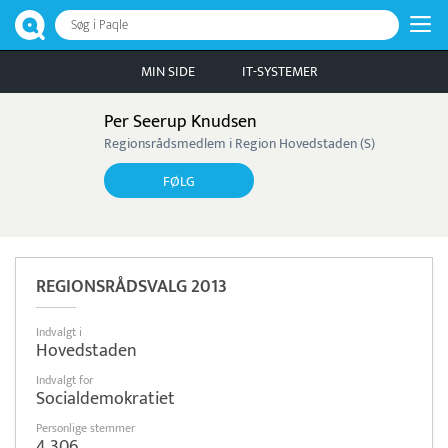
Søg i Paqle
MIN SIDE
IT-SYSTEMER
Per Seerup Knudsen
Regionsrådsmedlem i Region Hovedstaden (S)
FØLG
REGIONSRÅDSVALG 2013
Indvalgt i
Hovedstaden
Indvalgt for
Socialdemokratiet
Personlige stemmer
4.306