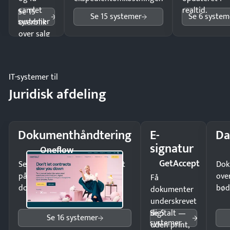
samlet
realtid.
Se 15
Se 15 systemer
Se 6 system
systemer
overblik
over salg
og lager.
IT-systemer til
Juridisk afdeling
Dokumenthåndtering
E-
Da
signatur
Oneflow
GetAccept
Send kontrakter til underskrift
Dok
på minutter og mist ingen
ove
Få
dokumenter.
bød
dokumenter
underskrevet
Se 5
digitalt —
Se 16 systemer
systemer
uden print,