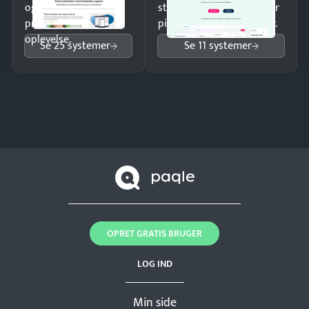
og giv kunderne en
struktureret overblik over
professionel
pipeline og opfølgninger.
oplevelse.
Se 25 systemer
Se 11 systemer
OPRET GRATIS BRUGER
LOG IND
Min side