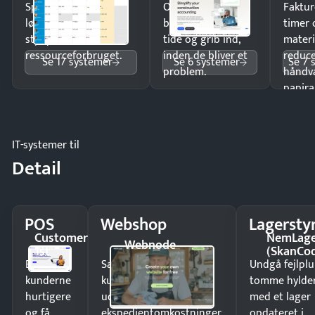
Spar tid på
Opdag
Faktur
lønberegning og få
budgetafvigelser i
timer 
styr på
tide og grib ind,
materi
ressourceforbruget.
inden de bliver et
reduc
Se 17 systemer
Se 6 systemer
Se 7 
problem.
håndv
papira
IT-systemer til
Detail
POS
Webshop
Lagersty
Customer
NemLag
Webnode
1st
(SkanCo
Ekspedér
Sælg produkter 24/7 til
Undgå fejlplu
kunderne
kunder i hele landet
tomme hylde
hurtigere
uden
med et lager
og få
ekspedientomkostninger.
opdateret i