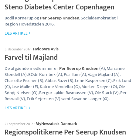
Steno Diabetes Center Copenhagen
Bodil Kornerup og
Per Seerup Knudsen
, Socialdemokratiet i
Region Hovedstaden 2016:
LÆS ARTIKEL
Hvidovre Avis
5. december 2017
·
Farvel til Majland
De afgående medlemmer er
Per Seerup Knudsen
(A), Marianne
Stendell (A), BOdil Kornbek (A), Pia Illum (A), Vagn Majland (A),
Charlotte Fischer (B), Abbas Razvi (B), Lene Kaspersen (C), Erik Lund
(C), Lise Müller (F), Katrine Vendelbo (O), Morten Dreyer (O), Ole
Søhøj Nielsen (O), Bergur Løkke Rasmussen (V), Ole Stark (V), Per
Roswall (V), Erik Sejersten (V) samt Susanne Langer (Ø).
LÆS ARTIKEL
MyNewsdesk Danmark
21. september 2017
·
Regionspolitikerne Per Seerup Knudsen