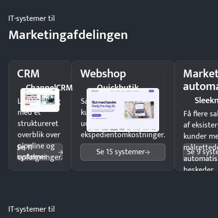
IT-systemer til
Marketingafdelingen
CRM
Webshop
Market
automa
ChannelCRM
Quickbutik
Sleek
Luk flere salg
Sælg produkter 24/7 til
med et
kunder i hele landet
Få flere s
struktureret
uden
af eksiste
overblik over
ekspedientomkostninger.
kunder m
pipeline og
Se 11
målrettede
Se 15 systemer
Se 9 sys
systemer
opfølgninger.
automatis
beskeder.
IT-systemer til