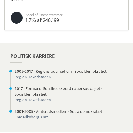
Andel af listens stemmer
1,7% af 248.199
Pristjek:
12.588 kr
Se priseksempel
Worldline
Betaling
POLITISK KARRIERE
2005-
2017
·
Regionsrådsmedlem
·
Socialdemokratiet
Region Hovedstaden
2017
·
Formand, Sundhedskoordinationsudvalget
·
Socialdemokratiet
Region Hovedstaden
2001-
2005
·
Amtsrådsmedlem
·
Socialdemokratiet
Frederiksborg Amt