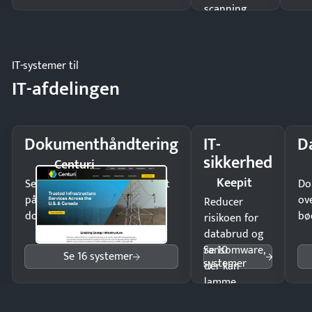
scanning
eller fysisk
møde.
IT-systemer til
IT-afdelingen
Dokumenthåndtering
IT-
D
sikkerhed
Centuri
Keepit
Send kontrakter til underskrift
Do
på minutter og mist ingen
ov
Reducer
dokumenter.
bø
risikoen for
databrud og
Se 10
ransomware,
Se 16 systemer
systemer
der kan
lamme
driften.