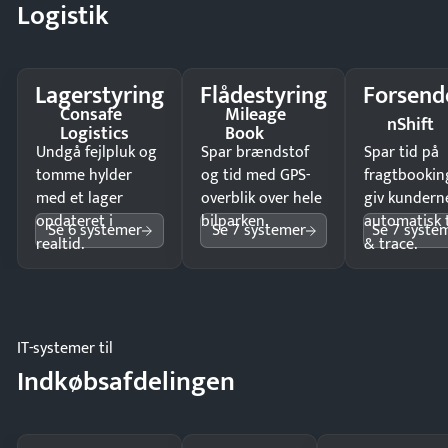
Logistik
Lagerstyring
Flådestyring
Forsend
Consafe
Mileage
nShift
Logistics
Book
Undgå fejlpluk og
Spar brændstof
Spar tid på
tomme hylder
og tid med GPS-
fragtbookin
med et lager
overblik over hele
giv kundern
opdateret i
bilparken.
automatisk 
Se 6 systemer
Se 7 systemer
Se 7 syste
realtid.
& trace.
IT-systemer til
Indkøbsafdelingen