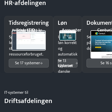
HR-afdelingen
Tidsregistrering
Løn
Dokument
SmartTID
Accounter
Centuri
Pristjek: 12.523 kr
Spar tid på
Udbetal
Send kontrakter
lønberegning og få
løn korrekt
på minutter o
styr på
og
dokumenter.
ressourceforbruget.
automatisk
—
Se 13
Se 17 systemer
Se 16 
systemer
tilpasset
danske
regler.
IT-systemer til
Driftsafdelingen