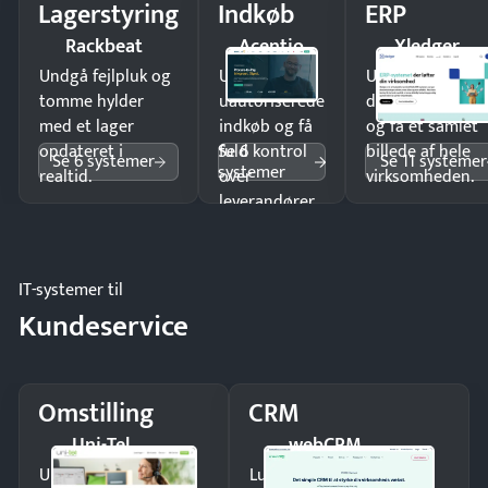
Lagerstyring
Indkøb
ERP
Rackbeat
Acentio
Xledger
Undgå fejlpluk og
Undgå
Undgå
tomme hylder
uautoriserede
dobbeltindtastn
med et lager
indkøb og få
og få ét samlet
Se 6
opdateret i
fuld kontrol
billede af hele
Se 6 systemer
Se 11 systemer
systemer
realtid.
over
virksomheden.
leverandører
og forbrug.
IT-systemer til
Kundeservice
Omstilling
CRM
Uni-Tel
webCRM
Undgå tabte opkald
Luk flere salg med et