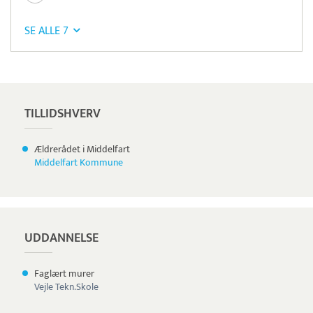
SE ALLE 7
Læs mere om systemet
S5
Betaling
TILLIDSHVERV
Ældrerådet i Middelfart
Middelfart Kommune
UDDANNELSE
Faglært murer
Vejle Tekn.Skole