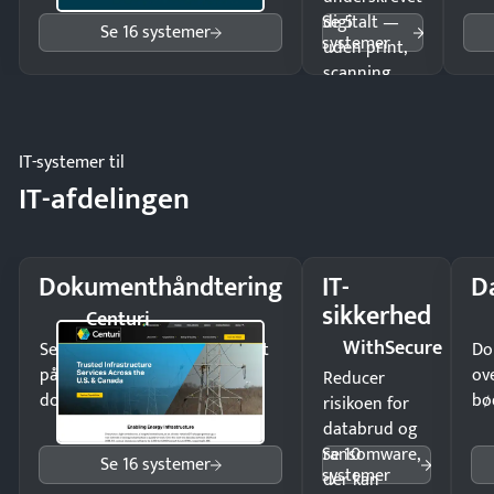
Se 5
digitalt —
Se 16 systemer
systemer
uden print,
scanning
eller fysisk
møde.
IT-systemer til
IT-afdelingen
Dokumenthåndtering
IT-
D
sikkerhed
Centuri
WithSecure
Send kontrakter til underskrift
Do
på minutter og mist ingen
ov
Reducer
dokumenter.
bø
risikoen for
databrud og
Se 10
ransomware,
Se 16 systemer
systemer
der kan