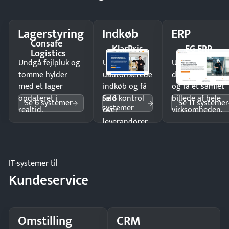
Lagerstyring
Indkøb
ERP
Consafe
KlarPris
EG ERP
Logistics
Undgå fejlpluk og
Undgå
Undgå
tomme hylder
uautoriserede
dobbeltindtastn
med et lager
indkøb og få
og få ét samlet
Se 6
opdateret i
fuld kontrol
billede af hele
Se 6 systemer
Se 11 systemer
systemer
realtid.
over
virksomheden.
leverandører
og forbrug.
IT-systemer til
Kundeservice
Omstilling
CRM