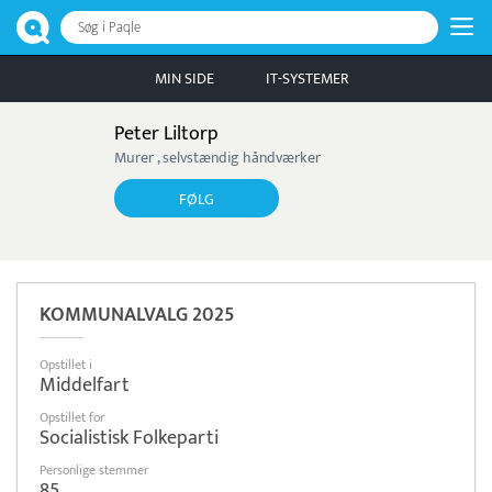
Søg i Paqle
MIN SIDE
IT-SYSTEMER
Peter Liltorp
Murer , selvstændig håndværker
FØLG
KOMMUNALVALG 2025
Opstillet i
Middelfart
Opstillet for
Socialistisk Folkeparti
Personlige stemmer
85