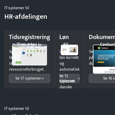
IT-systemer til
HR-afdelingen
Tidsregistrering
Løn
Dokument
Timegrip
EG
Centuri
Pristjek: 7.548 kr
Spar tid på
Udbetal
Send kontrakter
lønberegning og få
løn korrekt
på minutter o
styr på
og
dokumenter.
ressourceforbruget.
automatisk
—
Se 13
Se 17 systemer
Se 16 
systemer
tilpasset
danske
regler.
IT-systemer til