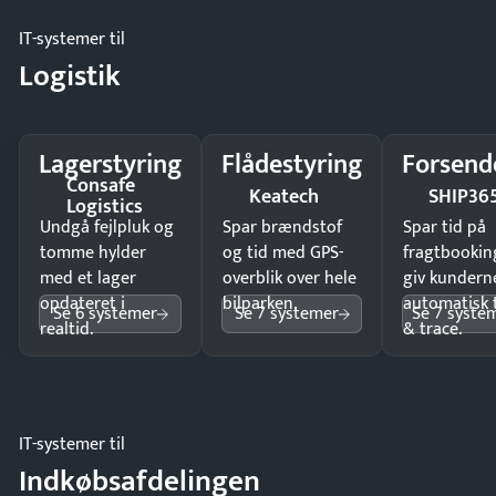
IT-systemer til
Logistik
Lagerstyring
Flådestyring
Forsend
Consafe
Keatech
SHIP36
Logistics
Undgå fejlpluk og
Spar brændstof
Spar tid på
tomme hylder
og tid med GPS-
fragtbookin
med et lager
overblik over hele
giv kundern
opdateret i
bilparken.
automatisk 
Se 6 systemer
Se 7 systemer
Se 7 syste
realtid.
& trace.
IT-systemer til
Indkøbsafdelingen