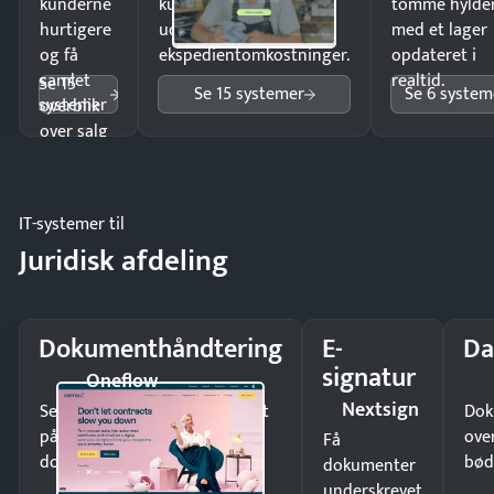
kunderne
kunder i hele landet
tomme hylde
hurtigere
uden
med et lager
og få
ekspedientomkostninger.
opdateret i
samlet
realtid.
Se 15
Se 15 systemer
Se 6 system
systemer
overblik
over salg
og lager.
IT-systemer til
Juridisk afdeling
Dokumenthåndtering
E-
Da
signatur
Oneflow
Nextsign
Send kontrakter til underskrift
Dok
på minutter og mist ingen
ove
Få
dokumenter.
bød
dokumenter
underskrevet