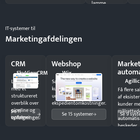
lamme
driften.
IT-systemer til
Marketingafdelingen
CRM
Webshop
Market
automa
SkyViewCRM
Wix
Agillic
Luk flere salg
Sælg produkter 24/7 til
med et
kunder i hele landet
Få flere s
struktureret
uden
af eksiste
overblik over
ekspedientomkostninger.
kunder m
pipeline og
Se 11
målrettede
Se 15 systemer
Se 9 sys
systemer
opfølgninger.
automatis
beskeder.