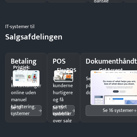
danske
regler.
IT-systemer til
Salgsafdelingen
Betaling
POS
Dokumenthåndt
Pristjek:
ePay
FlexPOS
GetAccept
10.008 kr
Modtag
Ekspedér
Send kontrakter til unde
kortbetalinger
kunderne
på minutter og mist ing
online uden
hurtigere
dokumenter.
manuel
og få
håndtering.
samlet
Se 12
Se 15
Se 16 systemer
systemer
systemer
overblik
over salg
og lager.