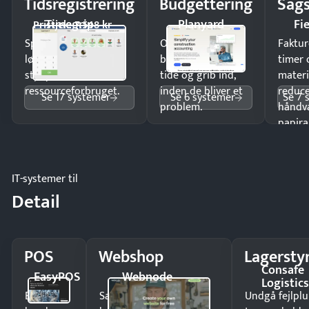
Tidsregistrering
Budgettering
Sags
Timegrip
Planyard
Fi
Pristjek: 7.548 kr
Spar tid på
Opdag
Faktur
lønberegning og få
budgetafvigelser i
timer 
styr på
tide og grib ind,
materi
ressourceforbruget.
inden de bliver et
reduc
Se 17 systemer
Se 6 systemer
Se 7 
problem.
håndv
papira
IT-systemer til
Detail
POS
Webshop
Lagersty
Consafe
EasyPOS
Webnode
Logistic
Ekspedér
Sælg produkter 24/7 til
Undgå fejlplu