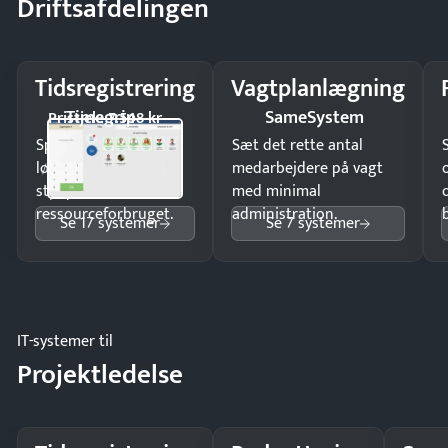
Driftsafdelingen
Tidsregistrering
Vagtplanlægning
Timegrip
SameSystem
Pristjek: 7.548 kr
Spar tid på
Sæt det rette antal
lønberegning og få
medarbejdere på vagt
styr på
med minimal
ressourceforbruget.
administration.
Se 17 systemer
Se 7 systemer
IT-systemer til
Projektledelse