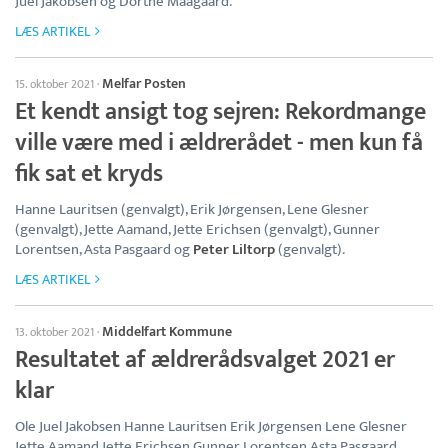
Juel Jakobsen og Dorthe Maagaard.
LÆS ARTIKEL
Melfar Posten
15. oktober 2021
·
Et kendt ansigt tog sejren: Rekordmange
ville være med i ældrerådet - men kun få
fik sat et kryds
Hanne Lauritsen (genvalgt), Erik Jørgensen, Lene Glesner
(genvalgt), Jette Aamand, Jette Erichsen (genvalgt), Gunner
Lorentsen, Asta Pasgaard og
Peter Liltorp
(genvalgt).
LÆS ARTIKEL
Middelfart Kommune
13. oktober 2021
·
Resultatet af ældrerådsvalget 2021 er
klar
Ole Juel Jakobsen Hanne Lauritsen Erik Jørgensen Lene Glesner
Jette Aamand Jette Erichsen Gunner Lorentsen Asta Pasgaard