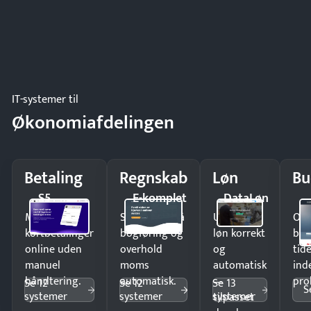
IT-systemer til
Økonomiafdelingen
Betaling
Regnskab
Løn
Bu
S5
E-komplet
DataLøn
Modtag
Spar timer på
Udbetal
Op
kortbetalinger
bogføring og
løn korrekt
bud
online uden
overhold
og
tide
manuel
moms
automatisk
ind
håndtering.
automatisk.
—
pro
Se 12
Se 12
Se 13
S
systemer
systemer
systemer
tilpasset