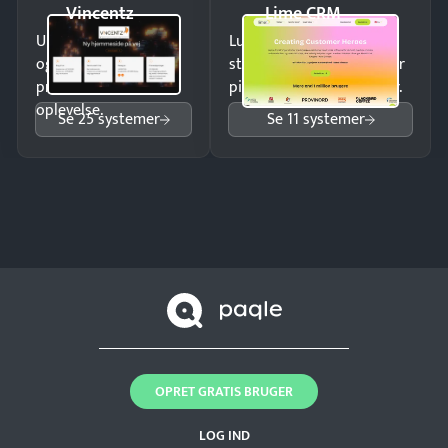
Vincentz
Lime CRM
Undgå tabte opkald
Luk flere salg med et
og giv kunderne en
struktureret overblik over
professionel
pipeline og opfølgninger.
oplevelse.
Se 25 systemer
Se 11 systemer
OPRET GRATIS BRUGER
LOG IND