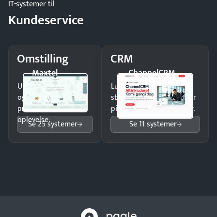
IT-systemer til
Kundeservice
Omstilling
CRM
Maxtel
ChannelCRM
Undgå tabte opkald
Luk flere salg med et
og giv kunderne en
struktureret overblik over
professionel
pipeline og opfølgninger.
oplevelse.
Se 25 systemer
Se 11 systemer