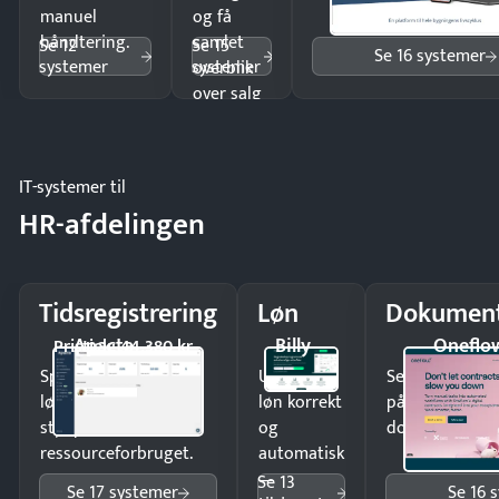
manuel
og få
håndtering.
samlet
Se 12
Se 15
Se 16 systemer
systemer
systemer
overblik
over salg
og lager.
IT-systemer til
HR-afdelingen
Tidsregistrering
Løn
Dokument
Apacta
Billy
Oneflo
Pristjek: 44.380 kr
Spar tid på
Udbetal
Send kontrakter
lønberegning og få
løn korrekt
på minutter o
styr på
og
dokumenter.
ressourceforbruget.
automatisk
—
Se 13
Se 17 systemer
Se 16 