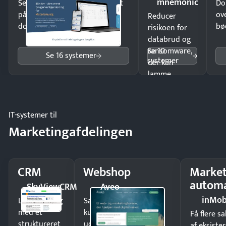
mnemonic
Send kontrakter til underskrift
Do
på minutter og mist ingen
ov
Reducer
dokumenter.
bø
risikoen for
databrud og
Se 10
ransomware,
Se 16 systemer
systemer
der kan
lamme
driften.
IT-systemer til
Marketingafdelingen
CRM
Webshop
Market
automa
SkyViewCRM
Aveo
inMob
Luk flere salg
Sælg produkter 24/7 til
med et
kunder i hele landet
Få flere s
struktureret
uden
af eksiste