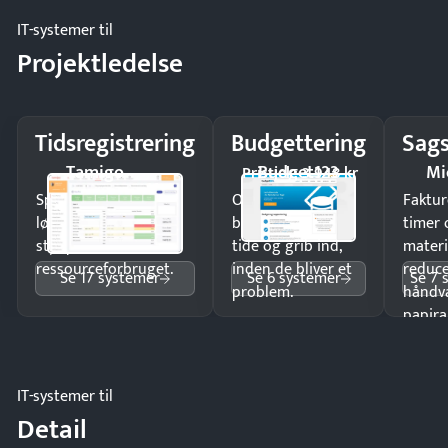
IT-systemer til
Projektledelse
Tidsregistrering
Budgettering
Sags
Tamigo
Budget123
Mi
Pristjek: 3.948 kr
Spar tid på
Opdag
Faktur
lønberegning og få
budgetafvigelser i
timer 
styr på
tide og grib ind,
materi
ressourceforbruget.
inden de bliver et
reduc
Se 17 systemer
Se 6 systemer
Se 7 
problem.
håndv
papira
IT-systemer til
Detail