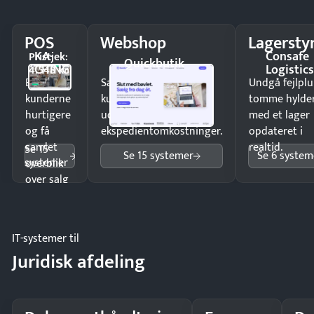
POS
Webshop
Lagersty
KA-
Consafe
Pristjek:
Quickbutik
CHING
Logistic
4.548 kr
Ekspedér
Sælg produkter 24/7 til
Undgå fejlplu
kunderne
kunder i hele landet
tomme hylde
hurtigere
uden
med et lager
og få
ekspedientomkostninger.
opdateret i
samlet
realtid.
Se 15
Se 15 systemer
Se 6 system
systemer
overblik
over salg
og lager.
IT-systemer til
Juridisk afdeling