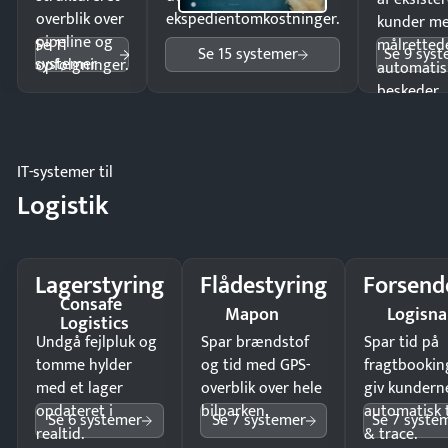
overblik over
ekspedientomkostninger.
kunder m
pipeline og
Se 11
målrettede
Se 15 systemer
Se 9 sys
systemer
opfølgninger.
automatis
beskeder.
IT-systemer til
Logistik
Lagerstyring
Flådestyring
Forsend
Consafe
Mapon
Logisn
Logistics
Undgå fejlpluk og
Spar brændstof
Spar tid på
tomme hylder
og tid med GPS-
fragtbookin
med et lager
overblik over hele
giv kundern
opdateret i
bilparken.
automatisk 
Se 6 systemer
Se 7 systemer
Se 7 syste
realtid.
& trace.