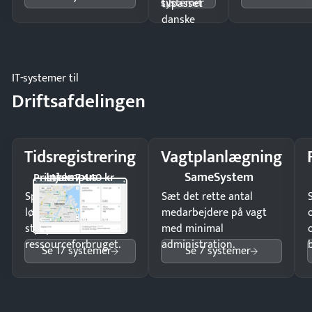
systemer
tilpasset
danske
regler.
IT-systemer til
Driftsafdelingen
Tidsregistrering
Vagtplanlægning
Intempus
SameSystem
Pristjek: 7.440 kr
Spar tid på
Sæt det rette antal
lønberegning og få
medarbejdere på vagt
styr på
med minimal
ressourceforbruget.
administration.
Se 17 systemer
Se 7 systemer