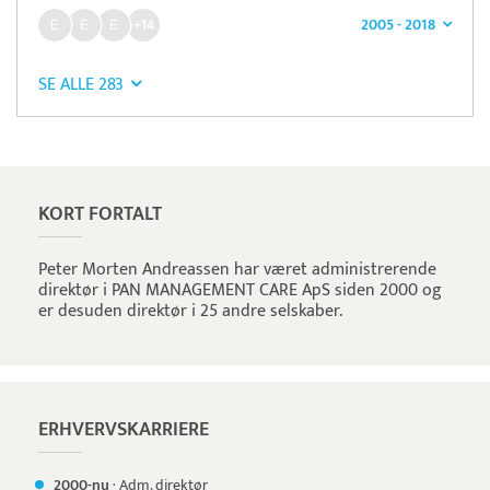
2005 - 2018
+14
SE ALLE 283
Pristjek:
44.380 kr
Se priseksempel
Apacta
Tidsregistrering
KORT FORTALT
Peter Morten Andreassen har været administrerende
direktør i PAN MANAGEMENT CARE ApS siden 2000 og
er desuden direktør i 25 andre selskaber.
ERHVERVSKARRIERE
2000-nu
·
Adm. direktør