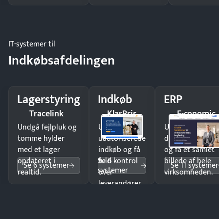
IT-systemer til
Indkøbsafdelingen
Lagerstyring
Indkøb
ERP
Tracelink
KlarPris
E-conomic
Undgå fejlpluk og
Undgå
Undgå
tomme hylder
uautoriserede
dobbeltindtastn
med et lager
indkøb og få
og få ét samlet
Se 6
opdateret i
fuld kontrol
billede af hele
Se 6 systemer
Se 11 systemer
systemer
realtid.
over
virksomheden.
leverandører
og forbrug.