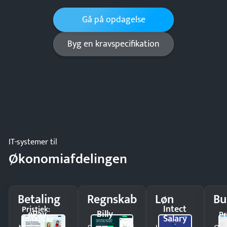
Gå på opdagelse
Byg en kravspecifikation
IT-systemer til
Økonomiafdelingen
Betaling
Regnskab
Løn
Bu
Intect
Pristjek:
ePay
Billy
Pr
Salary
10.008 kr