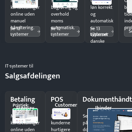
Modtag
Spar timer på
Udbetal
Op
kortbetalinger
bogføring og
løn korrekt
bud
online uden
overhold
og
tide
manuel
moms
automatisk
ind
håndtering.
automatisk.
—
pro
Se 12
Se 12
Se 13
S
systemer
systemer
systemer
tilpasset
danske
regler.
IT-systemer til
Salgsafdelingen
Betaling
POS
Dokumenthåndt
Customer
Pristjek:
Freepay
Ibinder
1st
11.556 kr
Modtag
Ekspedér
Send kontrakter til unde
kortbetalinger
kunderne
på minutter og mist ing
online uden
hurtigere
dokumenter.