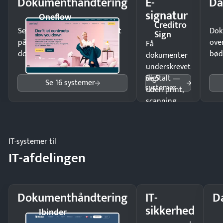
Dokumenthåndtering
E-
Da
signatur
Oneflow
Creditro
Send kontrakter til underskrift
Dok
Sign
på minutter og mist ingen
ove
Få
dokumenter.
bød
dokumenter
underskrevet
Se 5
digitalt —
Se 16 systemer
systemer
uden print,
scanning
eller fysisk
møde.
IT-systemer til
IT-afdelingen
Dokumenthåndtering
IT-
D
sikkerhed
Ibinder