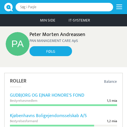
Søg i Paqle
MIN SIDE
IT-SYSTEMER
Peter Morten Andreassen
PAN MANAGEMENT CARE ApS
FØLG
ROLLER
Balance
GUDBJORG OG EJNAR HONORE'S FOND
Bestyrelsesmedlem
1,5 mia
Kjøbenhavns Boligejendomsselskab A/S
Bestyrelsesformand
1,2 mia