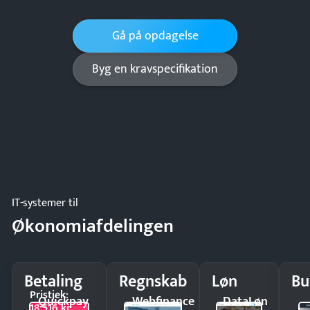
Gå på opdagelse
Byg en kravspecifikation
IT-systemer til
Økonomiafdelingen
Betaling
Regnskab
Løn
Bu
Pristjek:
Quickpay
Webfinance
DataLøn
18.516 kr