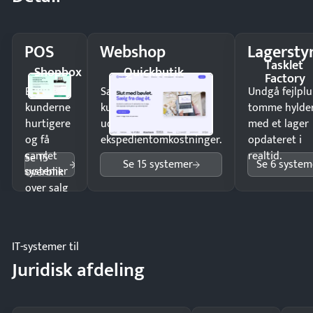
POS
Webshop
Lagersty
Tasklet
Shopbox
Quickbutik
Factory
Ekspedér
Sælg produkter 24/7 til
Undgå fejlplu
kunderne
kunder i hele landet
tomme hylde
hurtigere
uden
med et lager
og få
ekspedientomkostninger.
opdateret i
samlet
realtid.
Se 15
Se 15 systemer
Se 6 system
systemer
overblik
over salg
og lager.
IT-systemer til
Juridisk afdeling