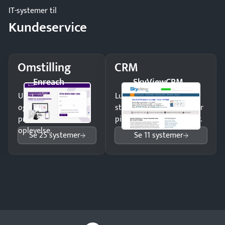
IT-systemer til
Kundeservice
Omstilling
CRM
Enreach
SkyViewCRM
Undgå tabte opkald
Luk flere salg med et
og giv kunderne en
struktureret overblik over
professionel
pipeline og opfølgninger.
oplevelse.
Se 25 systemer
Se 11 systemer