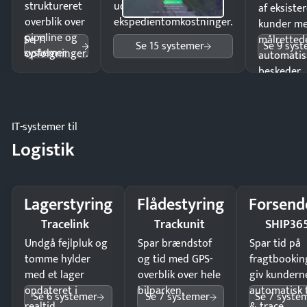
struktureret
uden
af eksiste
overblik over
ekspedientomkostninger.
kunder m
pipeline og
Se 11
målrettede
Se 15 systemer
Se 9 sys
systemer
opfølgninger.
automatis
beskeder.
IT-systemer til
Logistik
Lagerstyring
Flådestyring
Forsend
Tracelink
Trackunit
SHIP36
Undgå fejlpluk og
Spar brændstof
Spar tid på
tomme hylder
og tid med GPS-
fragtbookin
med et lager
overblik over hele
giv kundern
opdateret i
bilparken.
automatisk 
Se 6 systemer
Se 7 systemer
Se 7 syste
realtid.
& trace.