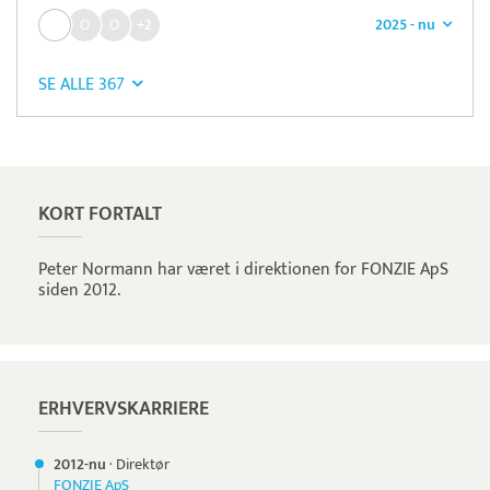
2025 - nu
+2
SE ALLE 367
Pristjek:
18.516 kr
Se priseksempel
Quickpay
Betaling
KORT FORTALT
Peter Normann har været i direktionen for FONZIE ApS
siden 2012.
ERHVERVSKARRIERE
2012-nu
·
Direktør
FONZIE ApS