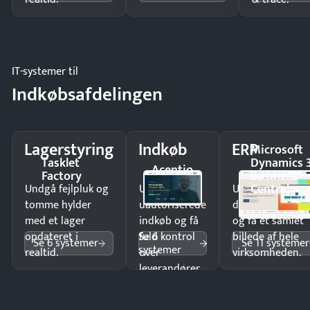
IT-systemer til
Indkøbsafdelingen
Lagerstyring
Indkøb
ERP
Microsoft
Tasklet
Dynamics 
Acentio
Factory
Business
Central
Undgå fejlpluk og
Undgå
Undgå
tomme hylder
uautoriserede
dobbeltindtastn
med et lager
indkøb og få
og få ét samlet
Se 6
opdateret i
fuld kontrol
billede af hele
Se 6 systemer
Se 11 systemer
systemer
realtid.
over
virksomheden.
leverandører
og forbrug.