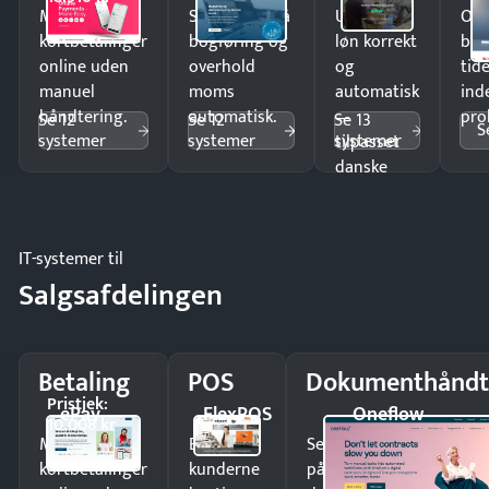
Modtag
Spar timer på
Udbetal
Op
kortbetalinger
bogføring og
løn korrekt
bud
online uden
overhold
og
tide
manuel
moms
automatisk
ind
håndtering.
automatisk.
—
pro
Se 12
Se 12
Se 13
S
systemer
systemer
systemer
tilpasset
danske
regler.
IT-systemer til
Salgsafdelingen
Betaling
POS
Dokumenthåndt
Pristjek:
ePay
FlexPOS
Oneflow
10.008 kr
Modtag
Ekspedér
Send kontrakter til unde
kortbetalinger
kunderne
på minutter og mist ing