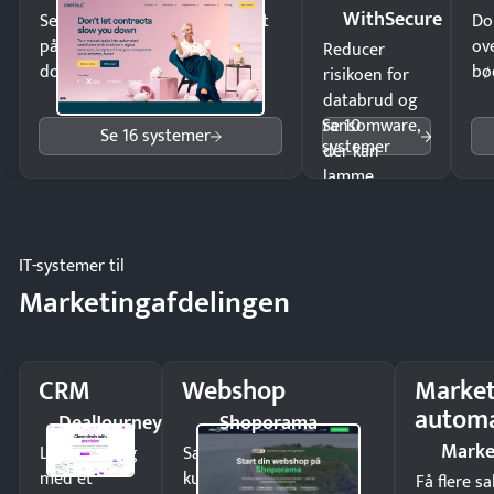
WithSecure
Send kontrakter til underskrift
Do
på minutter og mist ingen
ov
Reducer
dokumenter.
bø
risikoen for
databrud og
Se 10
ransomware,
Se 16 systemer
systemer
der kan
lamme
driften.
IT-systemer til
Marketingafdelingen
CRM
Webshop
Market
automa
DealJourney
Shoporama
Marke
Luk flere salg
Sælg produkter 24/7 til
med et
kunder i hele landet
Få flere s