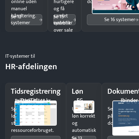
online uden
hurtigere
dokumenter.
manuel
og få
håndtering.
samlet
Se 12
Se 15
Se 16 systemer
systemer
systemer
overblik
over salg
og lager.
IT-systemer til
HR-afdelingen
Tidsregistrering
Løn
Dokument
DanTid
EG
Ibinder
Pristjek: 5.748 kr
Spar tid på
Udbetal
Send kontrakter
lønberegning og få
løn korrekt
på minutter o
styr på
og
dokumenter.
ressourceforbruget.
automatisk
—
Se 13