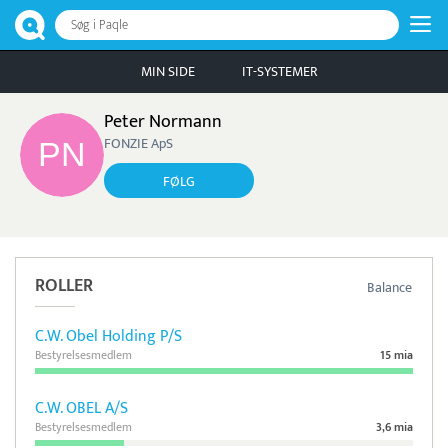
Søg i Paqle
MIN SIDE
IT-SYSTEMER
Peter Normann
FONZIE ApS
FØLG
ROLLER
Balance
C.W. Obel Holding P/S
Bestyrelsesmedlem
15 mia
C.W. OBEL A/S
Bestyrelsesmedlem
3,6 mia