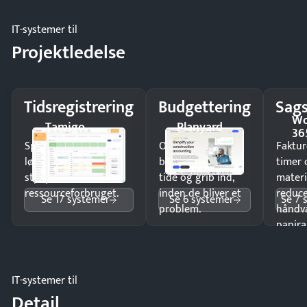
IT-systemer til
Projektledelse
Tidsregistrering
Budgettering
Sags
Wo
Tamigo
Planyard
36
Spar tid på
Opdag
Faktur
lønberegning og få
budgetafvigelser i
timer 
styr på
tide og grib ind,
materi
ressourceforbruget.
inden de bliver et
reduc
Se 17 systemer
Se 6 systemer
Se 7 
problem.
håndv
papira
IT-systemer til
Detail