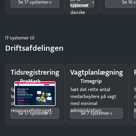
Se 17 systemer
Se 16 
systemer
tilpasset
danske
regler.
IT-systemer til
Driftsafdelingen
Tidsregistrering
Vagtplanlægning
ProMark
Timegrip
Spar tid på
Sæt det rette antal
lønberegning og få
medarbejdere på vagt
styr på
med minimal
ressourceforbruget.
administration.
Se 17 systemer
Se 7 systemer