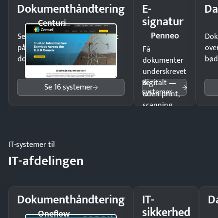
Dokumenthåndtering
E-
Da
signatur
Centuri
Penneo
Send kontrakter til underskrift
Dok
på minutter og mist ingen
ove
Få
dokumenter.
bød
dokumenter
underskrevet
Se 5
digitalt —
Se 16 systemer
systemer
uden print,
scanning
eller fysisk
møde.
IT-systemer til
IT-afdelingen
Dokumenthåndtering
IT-
D
sikkerhed
Oneflow