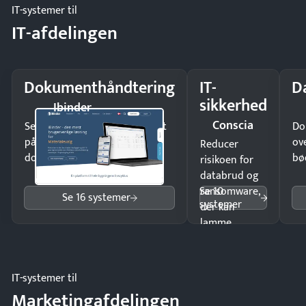
IT-systemer til
IT-afdelingen
Dokumenthåndtering
IT-
D
sikkerhed
Ibinder
Conscia
Send kontrakter til underskrift
Do
på minutter og mist ingen
ov
Reducer
dokumenter.
bø
risikoen for
databrud og
Se 10
ransomware,
Se 16 systemer
systemer
der kan
lamme
driften.
IT-systemer til
Marketingafdelingen