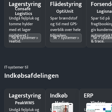
Lagerstyring
Flådestyring
Forsend
Consafe
OptiUnit
Logisn
Logistics
Undgå fejlpluk og
Spar brændstof
Spar tid på
tomme hylder
og tid med GPS-
fragtbookin
med et lager
overblik over hele
giv kundern
opdateret i
bilparken.
automatisk 
Se 6 systemer
Se 7 systemer
Se 7 syste
realtid.
& trace.
IT-systemer til
Indkøbsafdelingen
Lagerstyring
Indkøb
ERP
PeakWMS
Medius
Xledger
Undgå fejlpluk og
Undgå
Undgå