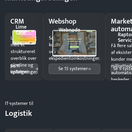
CRM
Webshop
Market
Lime
automa
Webnode
CRM
Rapto
Luk flere salg
Sælg produkter 24/7 til
Servic
med et
kunder i hele landet
Få flere s
struktureret
uden
af eksiste
overblik over
ekspedientomkostninger.
kunder m
pipeline og
Se 11
målrettede
Se 15 systemer
Se 9 sys
systemer
opfølgninger.
automatis
beskeder.
IT-systemer til
Logistik