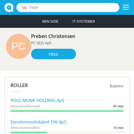
Søg i Paqle
MIN SIDE
IT-SYSTEMER
Preben Christensen
PC SEJS ApS
FØLG
ROLLER
Balance
POUL MUNK HOLDING ApS
Bestyrelsesformand
41 mio
Ejendomsselskabet EHJ ApS
Bestyrelsesmedlem
13 mio