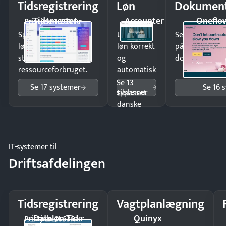
Tidsregistrering
Løn
Dokument
Tidsmester
Accounter
Oneflo
Pristjek: 1.200 kr
Spar tid på
Udbetal
Send kontrakter
lønberegning og få
løn korrekt
på minutter o
styr på
og
dokumenter.
ressourceforbruget.
automatisk
—
Se 13
Se 17 systemer
Se 16 
systemer
tilpasset
danske
regler.
IT-systemer til
Driftsafdelingen
Tidsregistrering
Vagtplanlægning
Dataløn Tid
Quinyx
Pristjek: 11.535 kr