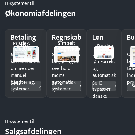
IT-systemer til
Økonomiafdelingen
Betaling
Regnskab
Løn
Bu
Simpelt
Pristjek:
ePay
Danløn
Regnskab
10.008 kr
Modtag
Spar timer på
Udbetal
Op
kortbetalinger
bogføring og
løn korrekt
bud
online uden
overhold
og
tide
manuel
moms
automatisk
ind
håndtering.
automatisk.
—
pro
Se 12
Se 12
Se 13
S
systemer
systemer
systemer
tilpasset
danske
regler.
IT-systemer til
Salgsafdelingen