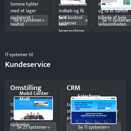
tomme hylder
uautoriserede
dobbeltindtastn
med et lager
indkøb og få
og få ét samlet
Se 6
opdateret i
fuld kontrol
billede af hele
Se 6 systemer
Se 11 systemer
systemer
realtid.
over
virksomheden.
leverandører
og forbrug.
IT-systemer til
Kundeservice
Omstilling
CRM
Mobil Center
Salesforce
Midt
Undgå tabte opkald
Luk flere salg med et
og giv kunderne en
struktureret overblik over
professionel
pipeline og opfølgninger.
oplevelse.
Se 25 systemer
Se 11 systemer