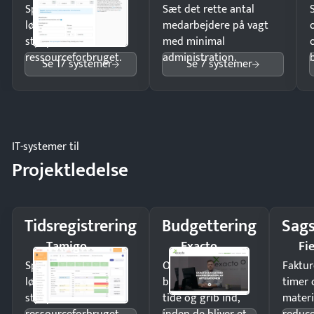
Spar tid på
Sæt det rette antal
lønberegning og få
medarbejdere på vagt
styr på
med minimal
ressourceforbruget.
administration.
Se 17 systemer
Se 7 systemer
IT-systemer til
Projektledelse
Tidsregistrering
Budgettering
Sags
Tamigo
Exacto
Fi
Spar tid på
Opdag
Faktur
lønberegning og få
budgetafvigelser i
timer 
styr på
tide og grib ind,
materi