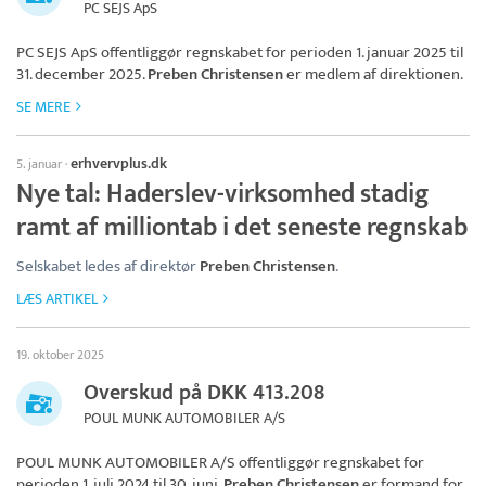
PC SEJS ApS
PC SEJS ApS
offentliggør regnskabet for perioden 1. januar 2025 til
31. december 2025.
Preben Christensen
er medlem af direktionen.
SE MERE
erhvervplus.dk
5. januar
·
Nye tal: Haderslev-virksomhed stadig
ramt af milliontab i det seneste regnskab
Selskabet ledes af direktør
Preben Christensen
.
LÆS ARTIKEL
19. oktober 2025
Overskud på DKK 413.208
POUL MUNK AUTOMOBILER A/S
POUL MUNK AUTOMOBILER A/S
offentliggør regnskabet for
perioden 1. juli 2024 til 30. juni.
Preben Christensen
er formand for