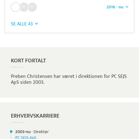
2016 - nu
SE ALLE 43
Pristjek:
10.008 kr
Se priseksempel
ePay
Betaling
KORT FORTALT
Preben Christensen har været i direktionen for PC SEJS
ApS siden 2003.
ERHVERVSKARRIERE
2003-nu
·
Direktør
PC SEJS ApS