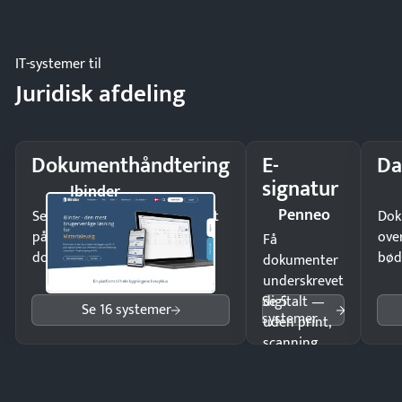
og lager.
IT-systemer til
Juridisk afdeling
Dokumenthåndtering
E-
Da
signatur
Ibinder
Penneo
Send kontrakter til underskrift
Dok
på minutter og mist ingen
ove
Få
dokumenter.
bød
dokumenter
underskrevet
Se 5
digitalt —
Se 16 systemer
systemer
uden print,
scanning
eller fysisk
møde.