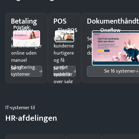
Betaling
POS
Dokumenthåndt
Pristjek:
OnPay
FlexPOS
Oneflow
11.208 kr
Modtag
Ekspedér
Send kontrakter til unde
kortbetalinger
kunderne
på minutter og mist ing
online uden
hurtigere
dokumenter.
manuel
og få
håndtering.
samlet
Se 12
Se 15
Se 16 systemer
systemer
systemer
overblik
over salg
og lager.
IT-systemer til
HR-afdelingen