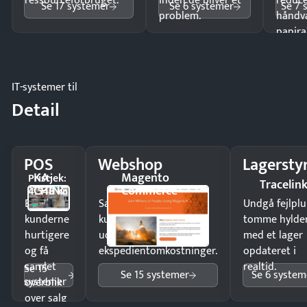
ressourceforbruget.
inden de bliver et
reduc
Se 17 systemer
Se 6 systemer
Se 7 
problem.
håndv
papira
IT-systemer til
Detail
POS
Webshop
Lagersty
KA-
Magento
Pristjek:
Tracelin
CHING
Commerce
4.548 kr
Ekspedér
Sælg produkter 24/7 til
Undgå fejlplu
kunderne
kunder i hele landet
tomme hylde
hurtigere
uden
med et lager
og få
ekspedientomkostninger.
opdateret i
samlet
realtid.
Se 15
Se 15 systemer
Se 6 system
systemer
overblik
over salg