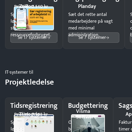
ZeBon
Planday
Pristjek: 7.540 kr
Spar tid på
Sæt det rette antal
lønberegning og få
medarbejdere på vagt
styr på
med minimal
ressourceforbruget.
administration.
Se 17 systemer
Se 7 systemer
IT-systemer til
Projektledelse
Tidsregistrering
Budgettering
Sags
Visma
Timegrip
Ap
Pristjek: 7.548 kr
Software
Spar tid på
Opdag
Faktur
lønberegning og få
budgetafvigelser i
timer 