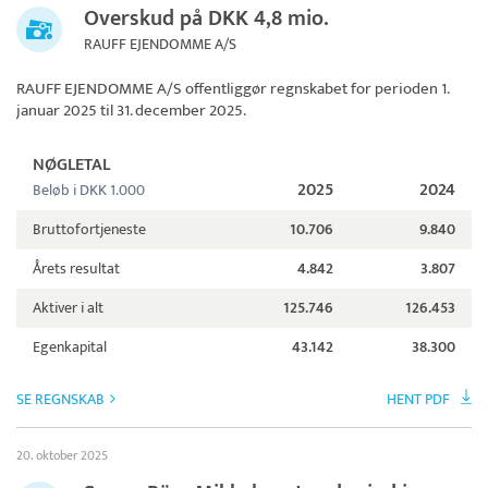
Overskud på DKK 4,8 mio.
RAUFF EJENDOMME A/S
RAUFF EJENDOMME A/S
offentliggør regnskabet for perioden 1.
januar 2025 til 31. december 2025.
NØGLETAL
2025
2024
Beløb i DKK 1.000
Bruttofortjeneste
10.706
9.840
Årets resultat
4.842
3.807
Aktiver i alt
125.746
126.453
Egenkapital
43.142
38.300
SE REGNSKAB
HENT PDF
20. oktober 2025