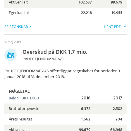
Aktiver i alt
102.537
99.679
Egenkapital
22.218
19.955
SE REGNSKAB
HENT PDF
6. maj 2019
Overskud på DKK 1,7 mio.
RAUFF EJENDOMME A/S
RAUFF EJENDOMME A/S
offentliggør regnskabet for perioden 1.
januar 2018 til 31. december 2018.
NØGLETAL
2018
2017
Beløb i DKK 1.000
Bruttofortjeneste
6.372
2.502
Årets resultat
1.662
204
Aktiver i alt
99.679
66.948