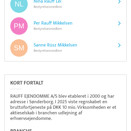
Nina Rauff Lei
Bestyrelsesmedlem
Per Rauff Mikkelsen
Bestyrelsesmedlem
Sanne Rüsz Mikkelsen
Bestyrelsesmedlem
Pristjek:
5.748 kr
Se priseksempel
DanTid
Tidsregistrering
KORT FORTALT
RAUFF EJENDOMME A/S blev etableret i 2000 og har
adresse i Sønderborg. I 2025 viste regnskabet en
bruttofortjeneste på DKK 10 mio. Virksomheden er et
aktieselskab i branchen udlejning af
erhvervsejendomme.