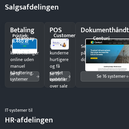
Salgsafdelingen
Betaling
POS
Dokumenthåndt
Customer
Pristjek:
Scanpay
Centuri
1st
8.460 kr
Modtag
Ekspedér
Send kontrakter til unde
kortbetalinger
kunderne
på minutter og mist ing
online uden
hurtigere
dokumenter.
manuel
og få
håndtering.
samlet
Se 12
Se 15
Se 16 systemer
systemer
systemer
overblik
over salg
og lager.
IT-systemer til
HR-afdelingen