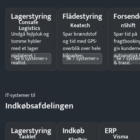
Lagerstyring
Flådestyring
Forsend
Consafe
Keatech
nShift
Logistics
Undgå fejlpluk og
Spar brændstof
Spar tid på
tomme hylder
og tid med GPS-
fragtbookin
med et lager
overblik over hele
giv kundern
opdateret i
bilparken.
automatisk 
Se 6 systemer
Se 7 systemer
Se 7 syste
realtid.
& trace.
IT-systemer til
Indkøbsafdelingen
Lagerstyring
Indkøb
ERP
Tasklet
Visma
KlarPris