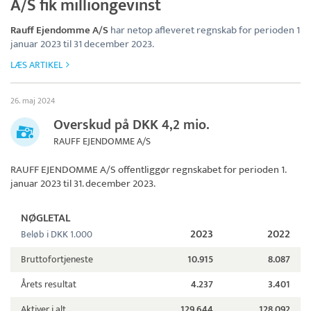
A/S fik milliongevinst
Rauff Ejendomme A/S
har netop afleveret regnskab for perioden 1
januar 2023 til 31 december 2023.
LÆS ARTIKEL
26. maj 2024
Overskud på DKK 4,2 mio.
RAUFF EJENDOMME A/S
RAUFF EJENDOMME A/S
offentliggør regnskabet for perioden 1.
januar 2023 til 31. december 2023.
NØGLETAL
2023
2022
Beløb i DKK 1.000
Bruttofortjeneste
10.915
8.087
Årets resultat
4.237
3.401
Aktiver i alt
129.644
128.092