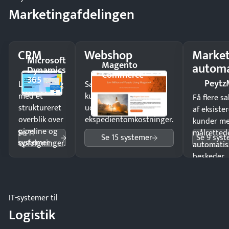
Marketingafdelingen
CRM
Webshop
Market
Microsoft
Magento
automa
Dynamics
Commerce
365
Peytz
Luk flere salg
Sælg produkter 24/7 til
med et
kunder i hele landet
Få flere s
struktureret
uden
af eksiste
overblik over
ekspedientomkostninger.
kunder m
pipeline og
Se 11
målrettede
Se 15 systemer
Se 9 sys
systemer
opfølgninger.
automatis
beskeder.
IT-systemer til
Logistik