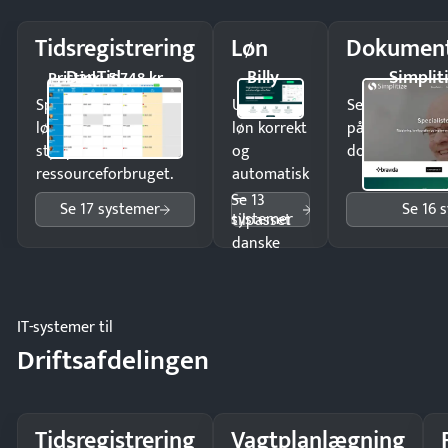
Tidsregistrering
Løn
Dokument
DanTid
Billy
Simplit
Pristjek: 5.748 kr
Spar tid på
Udbetal
Send kontrakter
lønberegning og få
løn korrekt
på minutter o
styr på
og
dokumenter.
ressourceforbruget.
automatisk
—
Se 13
Se 17 systemer
Se 16 
systemer
tilpasset
danske
regler.
IT-systemer til
Driftsafdelingen
Tidsregistrering
Vagtplanlægning