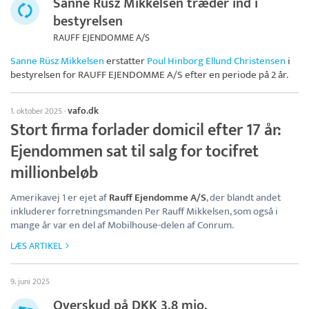
Sanne Rüsz Mikkelsen træder ind i
bestyrelsen
RAUFF EJENDOMME A/S
Sanne Rüsz Mikkelsen
erstatter
Poul Hinborg Ellund Christensen
i
bestyrelsen for
RAUFF EJENDOMME A/S
efter en periode på 2 år.
vafo.dk
1. oktober 2025
·
Stort firma forlader domicil efter 17 år:
Ejendommen sat til salg for tocifret
millionbeløb
Amerikavej 1 er ejet af
Rauff Ejendomme A/S
, der blandt andet
inkluderer forretningsmanden Per Rauff Mikkelsen, som også i
mange år var en del af Mobilhouse-delen af Conrum.
LÆS ARTIKEL
9. juni 2025
Overskud på DKK 3,8 mio.