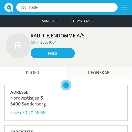
Søg i Paqle
MIN SIDE
IT-SYSTEMER
RAUFF EJENDOMME A/S
CVR · 25631064
FØLG
PROFIL
REGNSKAB
ADRESSE
Nordvestkajen 5
6400 Sønderborg
(+45) 70 20 35 66