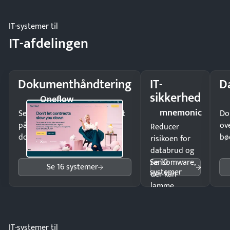
møde.
IT-systemer til
IT-afdelingen
Dokumenthåndtering
IT-
D
sikkerhed
Oneflow
mnemonic
Send kontrakter til underskrift
Do
på minutter og mist ingen
ov
Reducer
dokumenter.
bø
risikoen for
databrud og
Se 10
ransomware,
Se 16 systemer
systemer
der kan
lamme
driften.
IT-systemer til