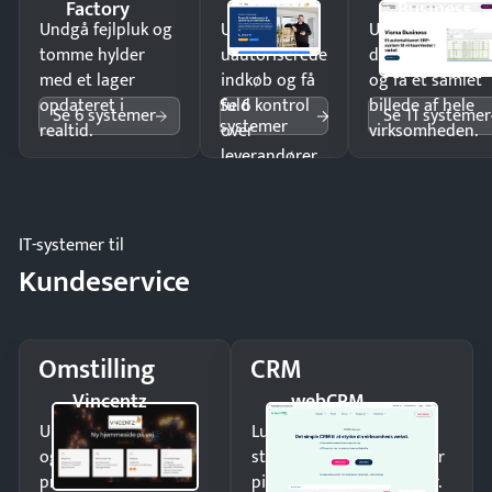
Factory
Business
Undgå fejlpluk og
Undgå
Undgå
tomme hylder
uautoriserede
dobbeltindtastn
med et lager
indkøb og få
og få ét samlet
Se 6
opdateret i
fuld kontrol
billede af hele
Se 6 systemer
Se 11 systemer
systemer
realtid.
over
virksomheden.
leverandører
og forbrug.
IT-systemer til
Kundeservice
Omstilling
CRM
Vincentz
webCRM
Undgå tabte opkald
Luk flere salg med et
og giv kunderne en
struktureret overblik over
professionel
pipeline og opfølgninger.