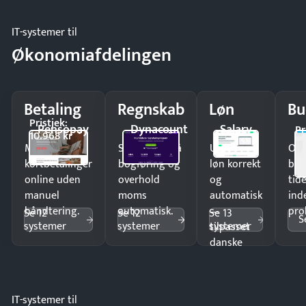
IT-systemer til
Økonomiafdelingen
Betaling
Regnskab
Løn
Bu
Pristjek:
Pensopay
Dynacount
Salary
Pr
10.968 kr
Modtag
Spar timer på
Udbetal
Op
kortbetalinger
bogføring og
løn korrekt
bud
online uden
overhold
og
tide
manuel
moms
automatisk
ind
håndtering.
automatisk.
—
pro
Se 12
Se 12
Se 13
S
systemer
systemer
systemer
tilpasset
danske
regler.
IT-systemer til