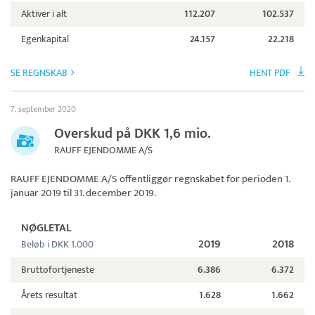
Aktiver i alt
112.207
102.537
Egenkapital
24.157
22.218
SE REGNSKAB
HENT PDF
7. september 2020
Overskud på DKK 1,6 mio.
RAUFF EJENDOMME A/S
RAUFF EJENDOMME A/S
offentliggør regnskabet for perioden 1.
januar 2019 til 31. december 2019.
NØGLETAL
2019
2018
Beløb i DKK 1.000
Bruttofortjeneste
6.386
6.372
Årets resultat
1.628
1.662