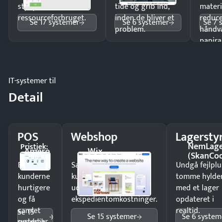
styr på
tide og grib ind,
materi
ressourceforbruget.
inden de bliver et
reduc
Se 17 systemer
Se 6 systemer
Se 7 
problem.
håndv
papira
IT-systemer til
Detail
POS
Webshop
Lagersty
NemLag
Pristjek:
Amero
Wix
(SkanCo
4.788 kr
Ekspedér
Sælg produkter 24/7 til
Undgå fejlplu
kunderne
kunder i hele landet
tomme hylde
hurtigere
uden
med et lager
og få
ekspedientomkostninger.
opdateret i
samlet
realtid.
Se 15
Se 15 systemer
Se 6 system
systemer