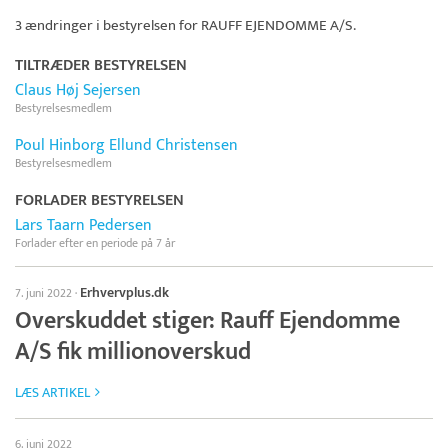
3 ændringer i bestyrelsen for
RAUFF EJENDOMME A/S
.
TILTRÆDER BESTYRELSEN
Claus Høj Sejersen
Bestyrelsesmedlem
Poul Hinborg Ellund Christensen
Bestyrelsesmedlem
FORLADER BESTYRELSEN
Lars Taarn Pedersen
Forlader efter en periode på 7 år
Erhvervplus.dk
7. juni 2022
·
Overskuddet stiger: Rauff Ejendomme
A/S fik millionoverskud
LÆS ARTIKEL
6. juni 2022