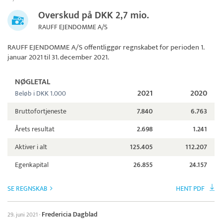
Overskud på DKK 2,7 mio.
RAUFF EJENDOMME A/S
RAUFF EJENDOMME A/S
offentliggør regnskabet for perioden 1.
januar 2021 til 31. december 2021.
NØGLETAL
2021
2020
Beløb i DKK 1.000
Bruttofortjeneste
7.840
6.763
Årets resultat
2.698
1.241
Aktiver i alt
125.405
112.207
Egenkapital
26.855
24.157
SE REGNSKAB
HENT PDF
Fredericia Dagblad
29. juni 2021
·