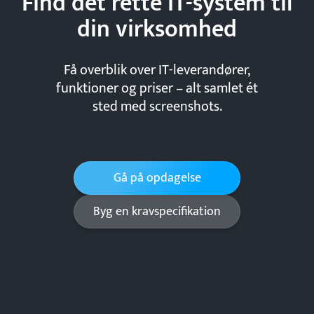
Find det rette IT-system til
din
virksomhed
Få overblik over IT-leverandører,
funktioner og priser – alt samlet ét
sted med screenshots.
Gå på opdagelse
Byg en kravspecifikation