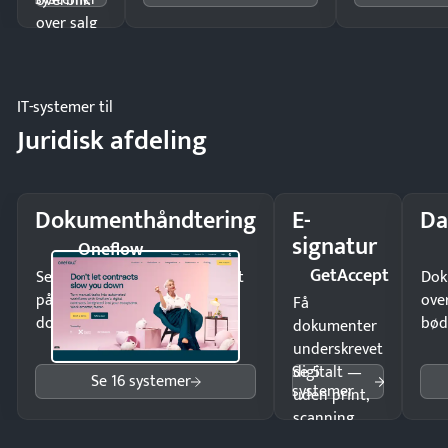
overblik
over salg
og lager.
IT-systemer til
Juridisk afdeling
Dokumenthåndtering
E-
Da
signatur
Oneflow
GetAccept
Send kontrakter til underskrift
Dok
på minutter og mist ingen
ove
Få
dokumenter.
bød
dokumenter
underskrevet
Se 5
digitalt —
Se 16 systemer
systemer
uden print,
scanning
eller fysisk