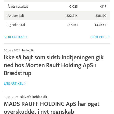
Årets resultat
-2.023
-317
Aktiver i alt
222.214
238.199
Egenkapital
127.261
133.663
SE REGNSKAB
HENT PDF
hsfo.dk
30. juni 2024
·
Ikke så højt som sidst: Indtjeningen gik
ned hos Morten Rauff Holding ApS i
Brædstrup
LÆS ARTIKEL
skivefolkeblad.dk
3. juni 2024
·
MADS RAUFF HOLDING ApS har øget
overskuddet i nyt regnskab