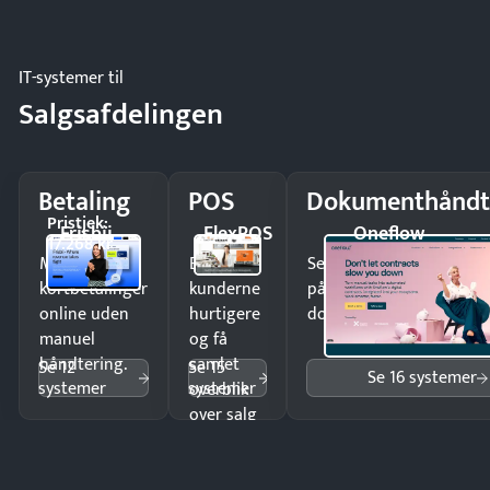
regler.
IT-systemer til
Salgsafdelingen
Betaling
POS
Dokumenthåndt
Pristjek:
Frisbii
FlexPOS
Oneflow
17.268 kr
Modtag
Ekspedér
Send kontrakter til unde
kortbetalinger
kunderne
på minutter og mist ing
online uden
hurtigere
dokumenter.
manuel
og få
håndtering.
samlet
Se 12
Se 15
Se 16 systemer
systemer
systemer
overblik
over salg
og lager.