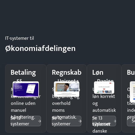
IT-systemer til
Økonomiafdelingen
Betaling
Regnskab
Løn
Bu
S5
Uniconta
Danløn
Modtag
Spar timer på
Udbetal
Op
kortbetalinger
bogføring og
løn korrekt
bud
online uden
overhold
og
tide
manuel
moms
automatisk
ind
håndtering.
automatisk.
—
pro
Se 12
Se 12
Se 13
S
systemer
systemer
systemer
tilpasset
danske