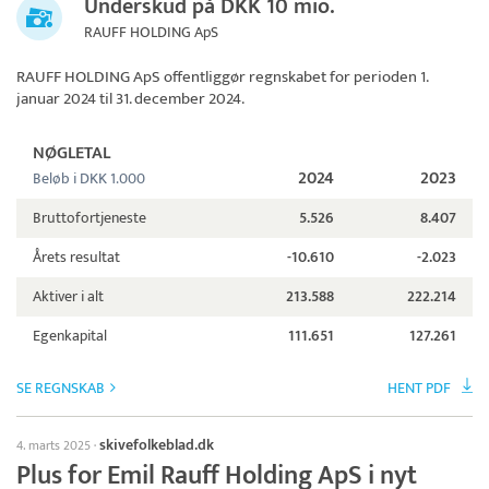
Underskud på DKK 10 mio.
RAUFF HOLDING ApS
RAUFF HOLDING ApS
offentliggør regnskabet for perioden 1.
januar 2024 til 31. december 2024.
NØGLETAL
2024
2023
Beløb i DKK 1.000
Bruttofortjeneste
5.526
8.407
Årets resultat
-10.610
-2.023
Aktiver i alt
213.588
222.214
Egenkapital
111.651
127.261
SE REGNSKAB
HENT PDF
skivefolkeblad.dk
4. marts 2025
·
Plus for Emil Rauff Holding ApS i nyt