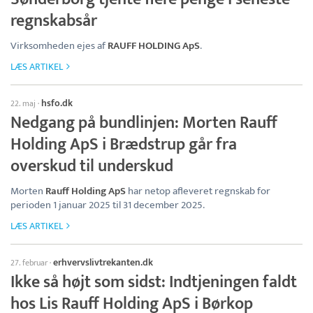
regnskabsår
Virksomheden ejes af
RAUFF HOLDING ApS
.
LÆS ARTIKEL
hsfo.dk
22. maj
·
Nedgang på bundlinjen: Morten Rauff
Holding ApS i Brædstrup går fra
overskud til underskud
Morten
Rauff Holding ApS
har netop afleveret regnskab for
perioden 1 januar 2025 til 31 december 2025.
LÆS ARTIKEL
erhvervslivtrekanten.dk
27. februar
·
Ikke så højt som sidst: Indtjeningen faldt
hos Lis Rauff Holding ApS i Børkop