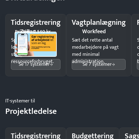
Tidsregistrering
Vagtplanlægning
ZeBon
Workfeed
Pristjek: 7.540 kr
Spar tid på
Sæt det rette antal
lønberegning og få
medarbejdere på vagt
styr på
med minimal
ressourceforbruget.
administration.
Se 17 systemer
Se 7 systemer
IT-systemer til
Projektledelse
Tidsregistrering
Budgettering
Sags