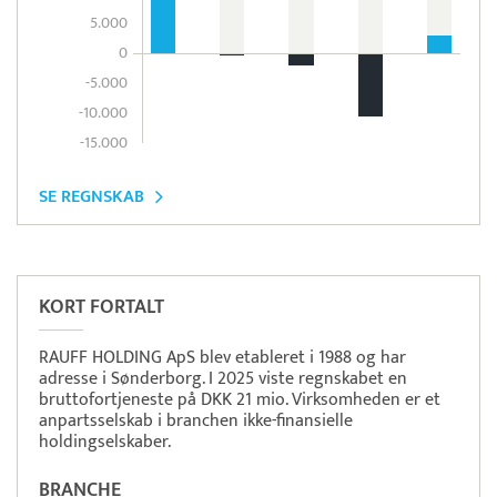
5.000
0
-5.000
-10.000
-15.000
SE REGNSKAB
Læs mere om systemet
S5
Betaling
KORT FORTALT
RAUFF HOLDING ApS blev etableret i 1988 og har
adresse i Sønderborg. I 2025 viste regnskabet en
bruttofortjeneste på DKK 21 mio. Virksomheden er et
anpartsselskab i branchen ikke-finansielle
holdingselskaber.
BRANCHE