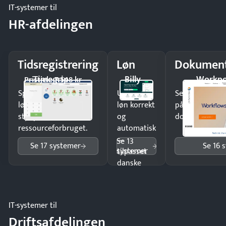
IT-systemer til
HR-afdelingen
Tidsregistrering
Løn
Dokument
Timegrip
Billy
Workpo
Pristjek: 7.548 kr
Spar tid på
Udbetal
Send kontrakter
lønberegning og få
løn korrekt
på minutter o
styr på
og
dokumenter.
ressourceforbruget.
automatisk
—
Se 13
Se 17 systemer
Se 16 
systemer
tilpasset
danske
regler.
IT-systemer til
Driftsafdelingen