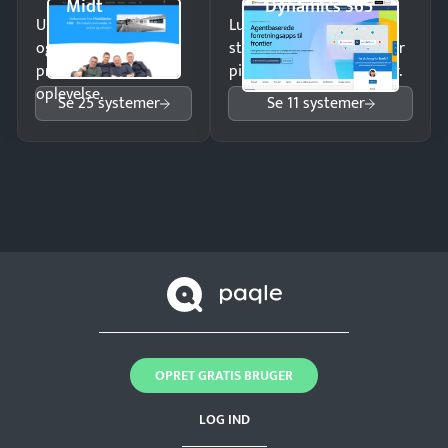
Midt
Dynamics 365
Undgå tabte opkald
Luk flere salg med et
og giv kunderne en
struktureret overblik over
professionel
pipeline og opfølgninger.
oplevelse.
Se 25 systemer
Se 11 systemer
OPRET GRATIS BRUGER
LOG IND