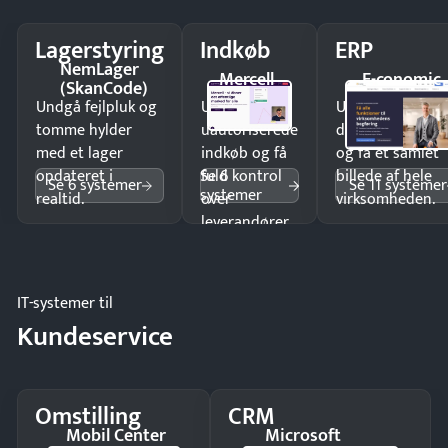
Lagerstyring
Indkøb
ERP
NemLager
Mercell
E-conomic
(SkanCode)
Undgå fejlpluk og
Undgå
Undgå
tomme hylder
uautoriserede
dobbeltindtastn
med et lager
indkøb og få
og få ét samlet
Se 6
opdateret i
fuld kontrol
billede af hele
Se 6 systemer
Se 11 systemer
systemer
realtid.
over
virksomheden.
leverandører
og forbrug.
IT-systemer til
Kundeservice
Omstilling
CRM
Mobil Center
Microsoft