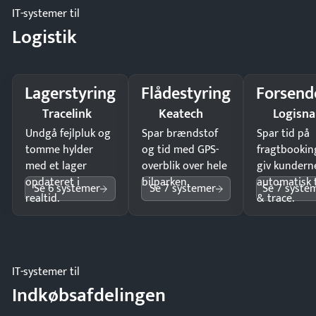
IT-systemer til
Logistik
Lagerstyring
Flådestyring
Forsend
Tracelink
Keatech
Logisn
Undgå fejlpluk og
Spar brændstof
Spar tid på
tomme hylder
og tid med GPS-
fragtbookin
med et lager
overblik over hele
giv kundern
opdateret i
bilparken.
automatisk 
Se 6 systemer
Se 7 systemer
Se 7 syste
realtid.
& trace.
IT-systemer til
Indkøbsafdelingen