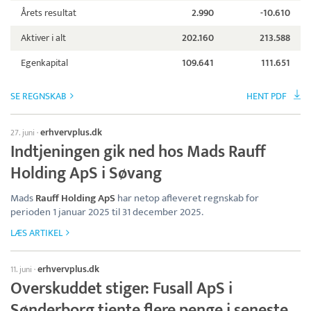
Årets resultat
2.990
-10.610
Aktiver i alt
202.160
213.588
Egenkapital
109.641
111.651
SE REGNSKAB
HENT PDF
erhvervplus.dk
27. juni
·
Indtjeningen gik ned hos Mads Rauff
Holding ApS i Søvang
Mads
Rauff Holding ApS
har netop afleveret regnskab for
perioden 1 januar 2025 til 31 december 2025.
LÆS ARTIKEL
erhvervplus.dk
11. juni
·
Overskuddet stiger: Fusall ApS i
Sønderborg tjente flere penge i seneste