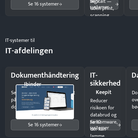
Se 5
digitalt —
Se 16 systemer
systemer
uden print,
scanning
eller fysisk
møde.
IT-systemer til
IT-afdelingen
Dokumenthåndtering
IT-
D
sikkerhed
Ibinder
Keepit
Send kontrakter til underskrift
Do
på minutter og mist ingen
ov
Reducer
dokumenter.
bø
risikoen for
databrud og
Se 10
ransomware,
Se 16 systemer
systemer
der kan
lamme