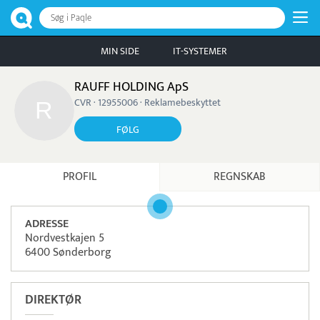
Søg i Paqle
MIN SIDE
IT-SYSTEMER
RAUFF HOLDING ApS
CVR · 12955006 · Reklamebeskyttet
FØLG
PROFIL
REGNSKAB
ADRESSE
Nordvestkajen 5
6400 Sønderborg
DIREKTØR