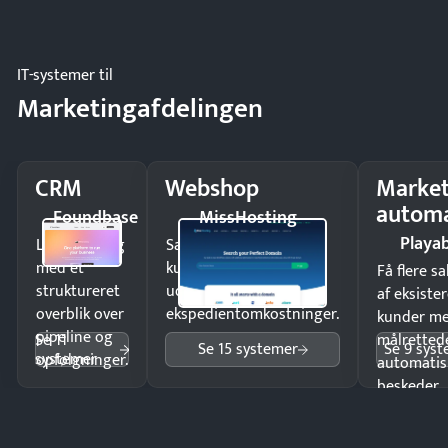
driften.
IT-systemer til
Marketingafdelingen
CRM
Webshop
Market
automa
Foundbase
MissHosting
Playab
Luk flere salg
Sælg produkter 24/7 til
med et
kunder i hele landet
Få flere s
struktureret
uden
af eksiste
overblik over
ekspedientomkostninger.
kunder m
pipeline og
Se 11
målrettede
Se 15 systemer
Se 9 sys
systemer
opfølgninger.
automatis
beskeder.