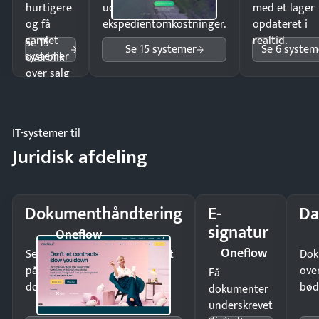
hurtigere
uden
med et lager
og få
ekspedientomkostninger.
opdateret i
samlet
realtid.
Se 15
Se 15 systemer
Se 6 system
systemer
overblik
over salg
og lager.
IT-systemer til
Juridisk afdeling
Dokumenthåndtering
E-
Da
signatur
Oneflow
Oneflow
Send kontrakter til underskrift
Dok
på minutter og mist ingen
ove
Få
dokumenter.
bød
dokumenter
underskrevet