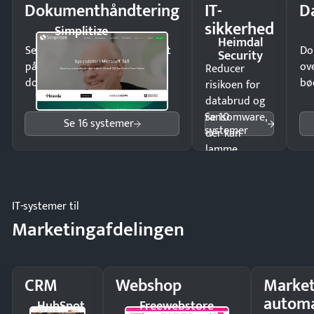
Dokumenthåndtering
IT-
D
sikkerhed
Simplitize
Heimdal
Send kontrakter til underskrift
Do
Security
på minutter og mist ingen
ov
Reducer
dokumenter.
bø
risikoen for
databrud og
Se 10
ransomware,
Se 16 systemer
systemer
der kan
lamme
driften.
IT-systemer til
Marketingafdelingen
CRM
Webshop
Market
automa
HubSpot
Freewebstore