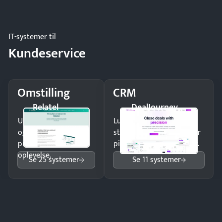
og forbrug.
IT-systemer til
Kundeservice
Omstilling
CRM
Relatel
DealJourney
Undgå tabte opkald
Luk flere salg med et
og giv kunderne en
struktureret overblik over
professionel
pipeline og opfølgninger.
oplevelse.
Se 25 systemer
Se 11 systemer