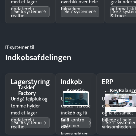
med et lager
overblik over hele
giv kundern
opdateret i
bilparken.
automatisk 
Se 6 systemer
Se 7 systemer
Se 7 syste
realtid.
& trace.
IT-systemer til
Indkøbsafdelingen
Lagerstyring
Indkøb
ERP
Tasklet
Acentio
KeyBalanc
Factory
Undgå fejlpluk og
Undgå
Undgå
tomme hylder
uautoriserede
dobbeltindtastn
med et lager
indkøb og få
og få ét samlet
Se 6
opdateret i
fuld kontrol
billede af hele
Se 6 systemer
Se 11 systemer
systemer
realtid.
over
virksomheden.
leverandører