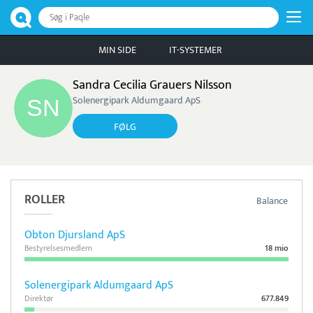
Søg i Paqle
MIN SIDE
IT-SYSTEMER
Sandra Cecilia Grauers Nilsson
Solenergipark Aldumgaard ApS
FØLG
ROLLER
Balance
Obton Djursland ApS
Bestyrelsesmedlem
18 mio
Solenergipark Aldumgaard ApS
Direktør
677.849