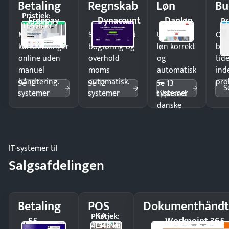
Betaling
Regnskab
Løn
Bu
Pristjek:
Freepay
Dynacount
Danløn
Pr
11.556 kr
Modtag
Spar timer på
Udbetal
Op
kortbetalinger
bogføring og
løn korrekt
bud
online uden
overhold
og
tide
manuel
moms
automatisk
ind
håndtering.
automatisk.
—
pro
Se 12
Se 12
Se 13
S
systemer
systemer
systemer
tilpasset
danske
regler.
IT-systemer til
Salgsafdelingen
Betaling
POS
Dokumenthåndt
KA-
Pristjek:
S5
Workpoint 365
CHING
4.548 kr