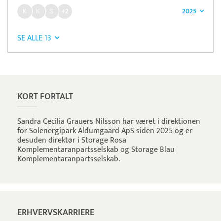
2025
+2
SE ALLE 13
Pristjek:
11.556 kr
Se priseksempel
Freepay
Betaling
KORT FORTALT
Sandra Cecilia Grauers Nilsson har været i direktionen
for Solenergipark Aldumgaard ApS siden 2025 og er
desuden direktør i Storage Rosa
Komplementaranpartsselskab og Storage Blau
Komplementaranpartsselskab.
ERHVERVSKARRIERE