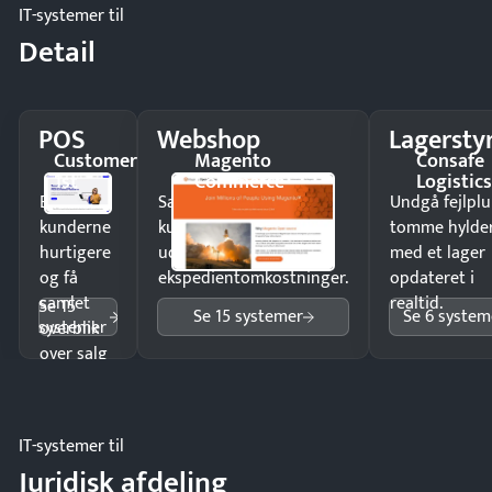
IT-systemer til
Detail
POS
Webshop
Lagersty
Customer
Magento
Consafe
1st
Commerce
Logistic
Ekspedér
Sælg produkter 24/7 til
Undgå fejlplu
kunderne
kunder i hele landet
tomme hylde
hurtigere
uden
med et lager
og få
ekspedientomkostninger.
opdateret i
samlet
realtid.
Se 15
Se 15 systemer
Se 6 system
systemer
overblik
over salg
og lager.
IT-systemer til
Juridisk afdeling