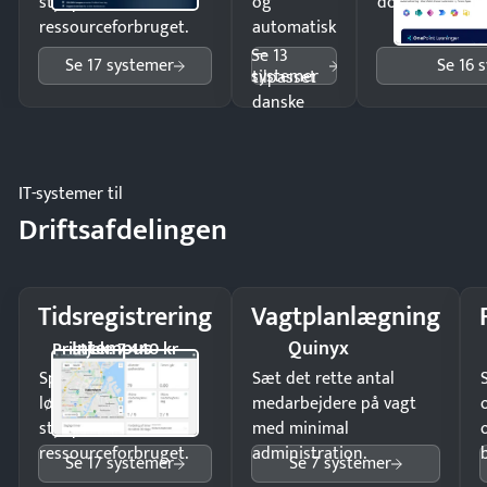
styr på
og
dokumenter.
ressourceforbruget.
automatisk
—
Se 13
Se 17 systemer
Se 16 
systemer
tilpasset
danske
regler.
IT-systemer til
Driftsafdelingen
Tidsregistrering
Vagtplanlægning
Intempus
Quinyx
Pristjek: 7.440 kr
Spar tid på
Sæt det rette antal
lønberegning og få
medarbejdere på vagt
styr på
med minimal
ressourceforbruget.
administration.
Se 17 systemer
Se 7 systemer