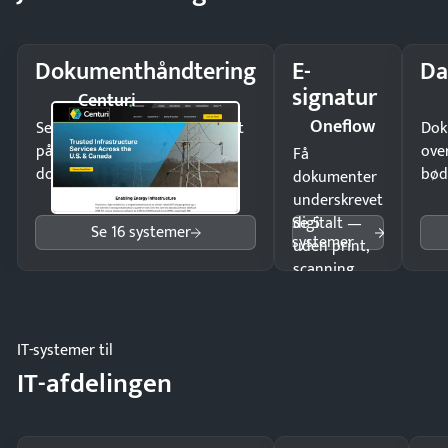
Dokumenthåndtering
E-
Da
signatur
Centuri
Oneflow
Send kontrakter til underskrift
Dok
på minutter og mist ingen
ove
Få
dokumenter.
bød
dokumenter
underskrevet
Se 5
digitalt —
Se 16 systemer
systemer
uden print,
scanning
eller fysisk
møde.
IT-systemer til
IT-afdelingen