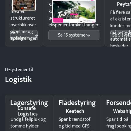
Peytz
Luk flere salg
Sælg produkter 24/7 til
med et
kunder i hele landet
Få flere s
struktureret
uden
af eksiste
overblik over
ekspedientomkostninger.
kunder m
pipeline og
Se 11
målrettede
Se 15 systemer
Se 9 sys
systemer
opfølgninger.
automatis
beskeder.
IT-systemer til
Logistik
Lagerstyring
Flådestyring
Forsend
Consafe
Keatech
Webshi
Logistics
Undgå fejlpluk og
Spar brændstof
Spar tid på
tomme hylder
og tid med GPS-
fragtbookin