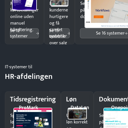
Modtag
Ekspedér
Send kontrakter til unde
kortbetalinger
kunderne
på minutter og mist ing
online uden
hurtigere
dokumenter.
manuel
og få
håndtering.
samlet
Se 12
Se 15
Se 16 systemer
systemer
systemer
overblik
over salg
og lager.
IT-systemer til
HR-afdelingen
Tidsregistrering
Løn
Dokument
ProMark
DataLøn
Onepoi
Spar tid på
Udbetal
Send kontrakter
lønberegning og få
løn korrekt
på minutter o