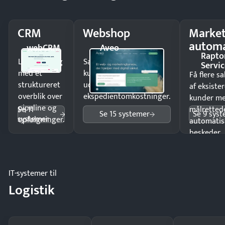
CRM
Webshop
Market
automa
webCRM
Aveo
Rapto
Luk flere salg
Sælg produkter 24/7 til
Servic
med et
kunder i hele landet
Få flere s
struktureret
uden
af eksiste
overblik over
ekspedientomkostninger.
kunder m
pipeline og
Se 11
målrettede
Se 15 systemer
Se 9 sys
systemer
opfølgninger.
automatis
beskeder.
IT-systemer til
Logistik