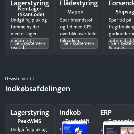
Lagerstyring
Flådestyring
Forsend
NemLager
Mapon
Shipva
(SkanCode)
Undgå fejlpluk og
Spar brændstof
Spar tid på
tomme hylder
og tid med GPS-
fragtbookin
med et lager
overblik over hele
giv kundern
opdateret i
bilparken.
automatisk 
Se 6 systemer
Se 7 systemer
Se 7 syste
realtid.
& trace.
IT-systemer til
Indkøbsafdelingen
Lagerstyring
Indkøb
ERP
PeakWMS
Tradeshift
E-conomic
Undgå fejlpluk og
Undgå
Undgå