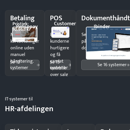
Betaling
POS
Dokumenthåndt
Customer
Pristjek:
Pensopay
Ibinder
1st
10.968 kr
Modtag
Ekspedér
Send kontrakter til unde
kortbetalinger
kunderne
på minutter og mist ing
online uden
hurtigere
dokumenter.
manuel
og få
håndtering.
samlet
Se 12
Se 15
Se 16 systemer
systemer
systemer
overblik
over salg
og lager.
IT-systemer til
HR-afdelingen