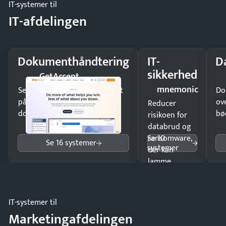
IT-systemer til
IT-afdelingen
Dokumenthåndtering
IT-
D
sikkerhed
GetAccept
mnemonic
Send kontrakter til underskrift
Do
på minutter og mist ingen
ov
Reducer
dokumenter.
bø
risikoen for
databrud og
Se 10
ransomware,
Se 16 systemer
systemer
der kan
lamme
driften.
IT-systemer til
Marketingafdelingen