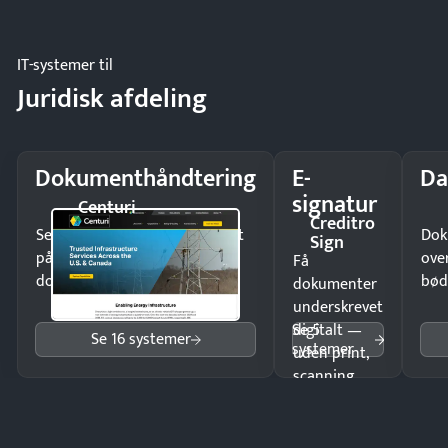
og lager.
IT-systemer til
Juridisk afdeling
Dokumenthåndtering
E-
Da
signatur
Centuri
Creditro
Send kontrakter til underskrift
Dok
Sign
på minutter og mist ingen
ove
Få
dokumenter.
bød
dokumenter
underskrevet
Se 5
digitalt —
Se 16 systemer
systemer
uden print,
scanning
eller fysisk
møde.