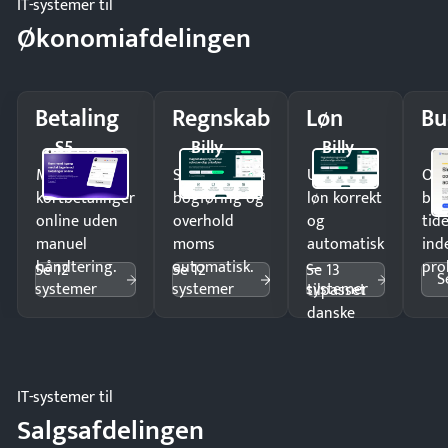
IT-systemer til
Økonomiafdelingen
Betaling
Regnskab
Løn
Bu
S5
Billy
Billy
Modtag
Spar timer på
Udbetal
Op
kortbetalinger
bogføring og
løn korrekt
bud
online uden
overhold
og
tide
manuel
moms
automatisk
ind
håndtering.
automatisk.
—
pro
Se 12
Se 12
Se 13
S
systemer
systemer
systemer
tilpasset
danske
regler.
IT-systemer til
Salgsafdelingen