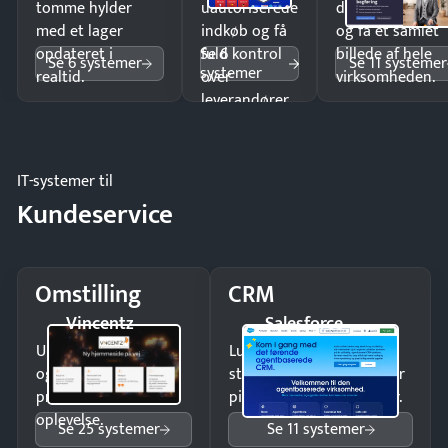
tomme hylder
uautoriserede
dobbeltindtastn
med et lager
indkøb og få
og få ét samlet
Se 6
opdateret i
fuld kontrol
billede af hele
Se 6 systemer
Se 11 systemer
systemer
realtid.
over
virksomheden.
leverandører
og forbrug.
IT-systemer til
Kundeservice
Omstilling
CRM
Vincentz
Salesforce
Undgå tabte opkald
Luk flere salg med et
og giv kunderne en
struktureret overblik over
professionel
pipeline og opfølgninger.
oplevelse.
Se 25 systemer
Se 11 systemer