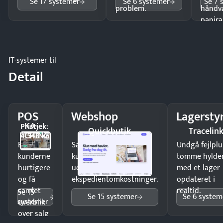
Se 17 systemer
Se 6 systemer
Se 7 
problem.
håndv
papira
IT-systemer til
Detail
POS
Webshop
Lagersty
KA-
Pristjek:
Quickbutik
Tracelin
CHING
4.548 kr
Ekspedér
Sælg produkter 24/7 til
Undgå fejlplu
kunderne
kunder i hele landet
tomme hylde
hurtigere
uden
med et lager
og få
ekspedientomkostninger.
opdateret i
samlet
realtid.
Se 15
Se 15 systemer
Se 6 system
systemer
overblik
over salg