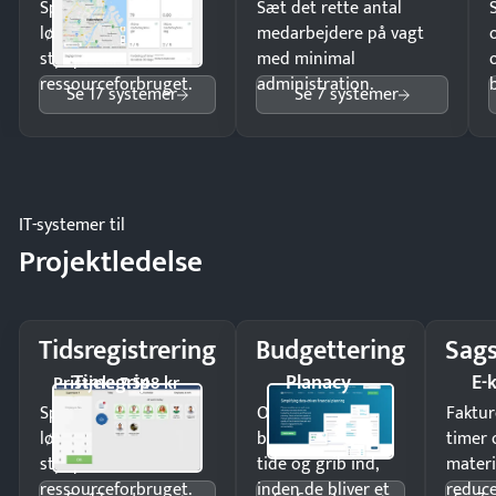
Spar tid på
Sæt det rette antal
lønberegning og få
medarbejdere på vagt
styr på
med minimal
ressourceforbruget.
administration.
Se 17 systemer
Se 7 systemer
IT-systemer til
Projektledelse
Tidsregistrering
Budgettering
Sags
Timegrip
Planacy
E-
Pristjek: 7.548 kr
Spar tid på
Opdag
Faktur
lønberegning og få
budgetafvigelser i
timer 
styr på
tide og grib ind,
materi
ressourceforbruget.
inden de bliver et
reduc