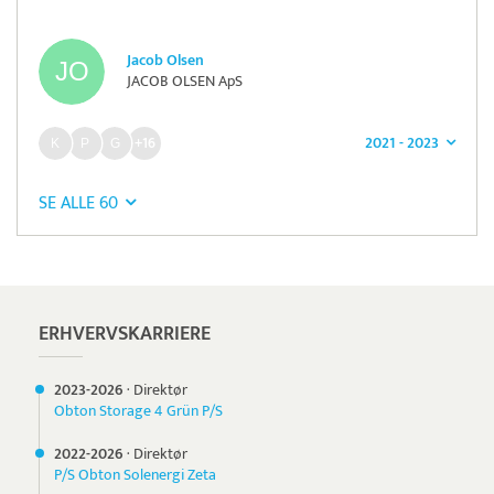
Jacob Olsen
JACOB OLSEN ApS
2021 - 2023
+16
SE ALLE 60
Pristjek:
1.200 kr
Se priseksempel
Tidsmester
Tidsregistrering
ERHVERVSKARRIERE
2023-
2026
·
Direktør
Obton Storage 4 Grün P/S
2022-
2026
·
Direktør
P/S Obton Solenergi Zeta