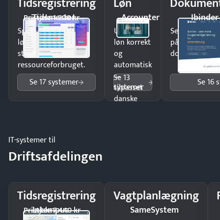
Tidsregistrering
Løn
Dokument
Tidsmester
Accounter
Ibinder
Pristjek: 1.200 kr
Spar tid på
Udbetal
Send kontrakter
lønberegning og få
løn korrekt
på minutter o
styr på
og
dokumenter.
ressourceforbruget.
automatisk
—
Se 13
Se 17 systemer
Se 16 
systemer
tilpasset
danske
regler.
IT-systemer til
Driftsafdelingen
Tidsregistrering
Vagtplanlægning
Intempus
SameSystem
Pristjek: 7.440 kr