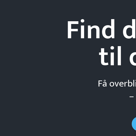
Find d
til
Få overbl
–