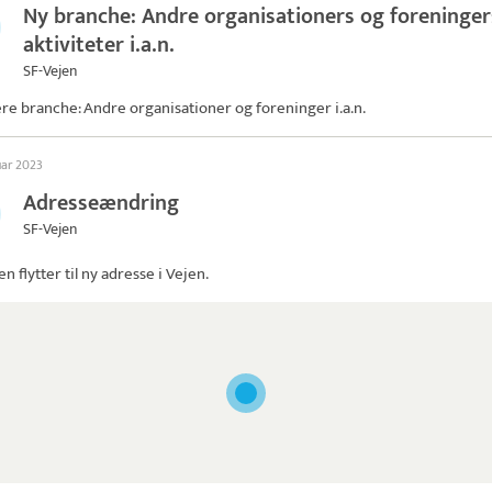
Ny branche: Andre organisationers og foreninger
aktiviteter i.a.n.
SF-Vejen
ere branche: Andre organisationer og foreninger i.a.n.
uar 2023
Adresseændring
SF-Vejen
jen
flytter til ny adresse i Vejen.