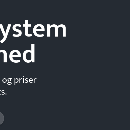
-system
hed
 og priser
s.