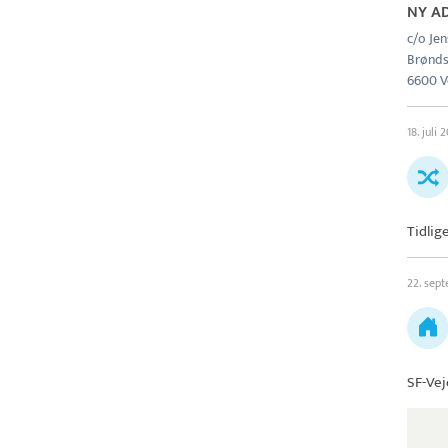
NY A
c/o Jen
Brønds
6600 V
18. juli 
Tidlig
22. sep
SF-Ve