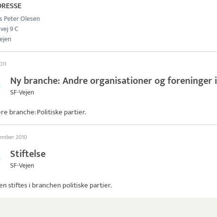
DRESSE
s Peter Olesen
vej 9 C
ejen
2011
Ny branche: Andre organisationer og foreninger i
SF-Vejen
ere branche: Politiske partier.
tember 2010
Stiftelse
SF-Vejen
jen
stiftes i branchen politiske partier.