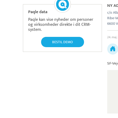
NY A
Paqle data
c/o Al
Ribe-Ve
Paqle kan vise nyheder om personer
6600 V
og virksomheder direkte i dit CRM-
system.
24. maj
BESTIL DEMO
SF-Ve