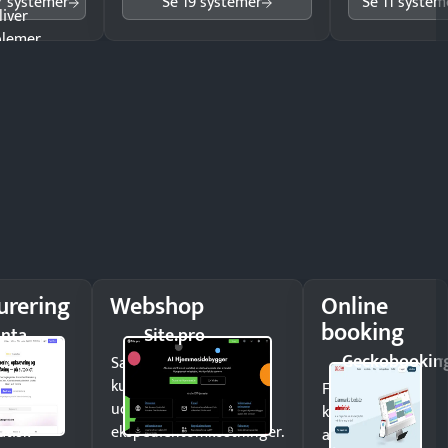
7 systemer
Se 19 systemer
Se 11 system
liver
lemer.
urering
Webshop
Online
booking
unta
Site.pro
Geckobookin
nge
Sælg produkter 24/7 til
re i
kunder i hele landet
Fyld
n med
uden
kalenderen
tisk
ekspedientomkostninger.
automatisk og