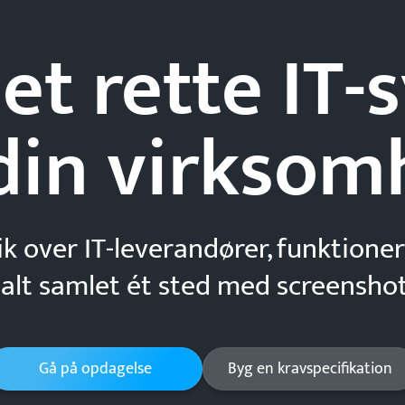
et rette IT
din
virksom
ik over IT-leverandører, funktioner
 alt samlet ét sted med screenshot
Gå på opdagelse
Byg en kravspecifikation