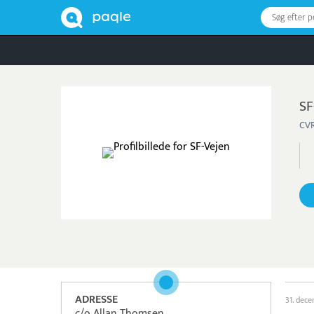
Søg efter 
SF
CVR
ADRESSE
31. dec
c/o Allan Thomsen