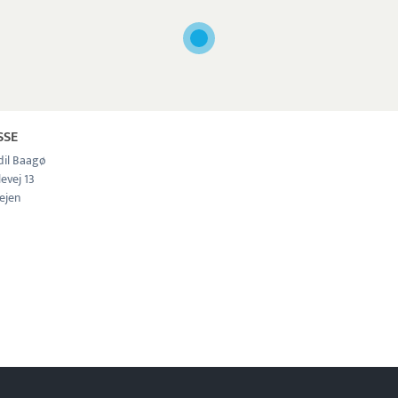
SSE
dil Baagø
levej 13
ejen