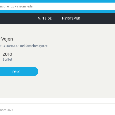
personer og virksomheder
MIN SIDE
IT-SYSTEMER
-Vejen
 · 33109644 · Reklamebeskyttet
2010
Stiftet
FØLG
ember 2024