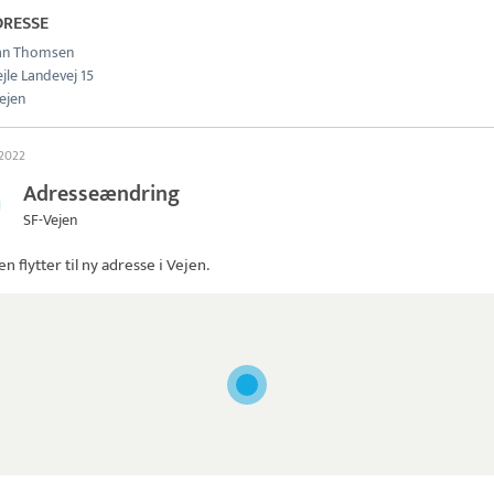
DRESSE
lan Thomsen
jle Landevej 15
ejen
 2022
Adresseændring
SF-Vejen
jen
flytter til ny adresse i Vejen.