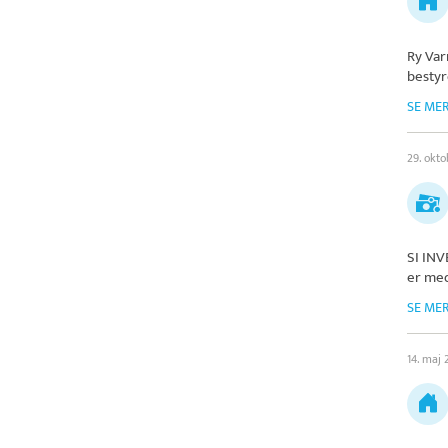
Ry Va
bestyr
SE ME
29. okt
SI IN
er med
SE ME
14. maj