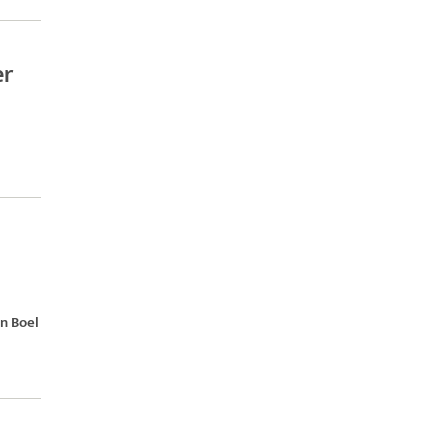
er
n Boel