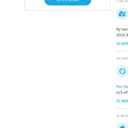
7. juli 2
Ry Va
2023.
SE ME
24. mar
Per St
A/S
ef
SE ME
21. dec