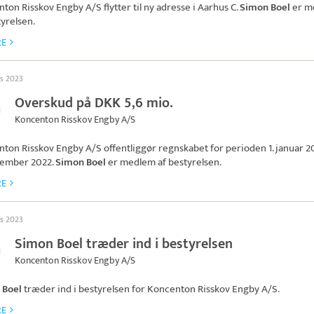
nton Risskov Engby A/S
flytter til ny adresse i Aarhus C.
Simon Boel
er m
tyrelsen.
RE
ts 2023
Overskud på DKK 5,6 mio.
Koncenton Risskov Engby A/S
nton Risskov Engby A/S
offentliggør regnskabet for perioden 1. januar 20
cember 2022.
Simon Boel
er medlem af bestyrelsen.
RE
ts 2023
Simon Boel træder ind i bestyrelsen
Koncenton Risskov Engby A/S
 Boel
træder ind i bestyrelsen for
Koncenton Risskov Engby A/S
.
RE