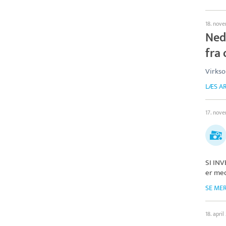
18. nov
Ned
fra 
Virkso
LÆS AR
17. nov
SI IN
er med
SE ME
18. apri