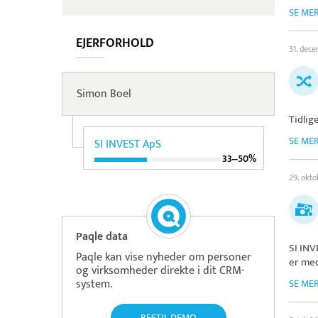
SE ME
EJERFORHOLD
31. dec
Simon Boel
Tidlig
SE ME
SI INVEST ApS
33‒50%
29. okt
Paqle data
SI IN
Paqle kan vise nyheder om personer
er med
og virksomheder direkte i dit CRM-
system.
SE ME
BESTIL DEMO