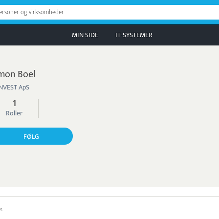
personer og virksomheder
MIN SIDE
IT-SYSTEMER
mon Boel
INVEST ApS
1
Roller
FØLG
s