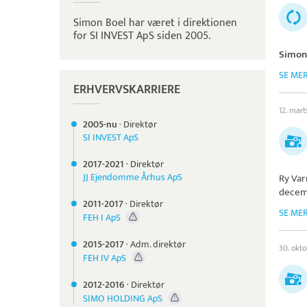
Simon Boel har været i direktionen
for SI INVEST ApS siden 2005.
Simon
SE ME
ERHVERVSKARRIERE
12. mart
2005-nu
·
Direktør
SI INVEST ApS
2017-
2021
·
Direktør
JJ Ejendomme Århus ApS
Ry Va
decem
2011-
2017
·
Direktør
SE ME
FEH I ApS
2015-
2017
·
Adm. direktør
30. okt
FEH IV ApS
2012-
2016
·
Direktør
SIMO HOLDING ApS