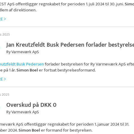
VEST ApS
offentliggør regnskabet for perioden 1. juli 2024 til 30. juni.
Simo
lem af direktionen.
RE
ts 2025
Jan Kreutzfeldt Busk Pedersen forlader bestyrels
Ry Varmeværk ApS
eutzfeldt Busk Pedersen
forlader bestyrelsen for
Ry Varmeværk ApS
efte
 på 1 år.
Simon Boel
er fortsat bestyrelsesformand.
RE
ts 2025
Overskud på DKK 0
Ry Varmeværk ApS
rmeværk ApS
offentliggør regnskabet for perioden 1. januar 2024 til 31.
ber 2024.
Simon Boel
er formand for bestyrelsen.