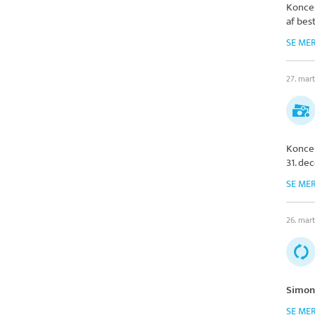
Konce
af bes
SE ME
27. mar
Konce
31. de
SE ME
26. mar
Simon
SE ME