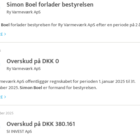
Simon Boel forlader bestyrelsen
Ry Varmeværk ApS
 Boel
forlader bestyrelsen for
Ry Varmeværk ApS
efter en periode på 2 å
RE
s
Overskud på DKK 0
Ry Varmeværk ApS
rmeværk ApS
offentliggør regnskabet for perioden 1. januar 2025 til 31.
ber 2025.
Simon Boel
er formand for bestyrelsen.
RE
ober 2025
Overskud på DKK 380.161
SI INVEST ApS