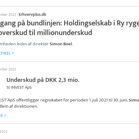
Erhvervplus.dk
ember 2022
·
gang på bundlinjen: Holdingselskab i Ry ryg
overskud til millionunderskud
mheden ledes af direktør
Simon Boel
.
TIKEL
ember 2022
Underskud på DKK 2,3 mio.
SI INVEST ApS
VEST ApS
offentliggør regnskabet for perioden 1. juli 2021 til 30. juni.
Simo
lem af direktionen.
RE
l 2022