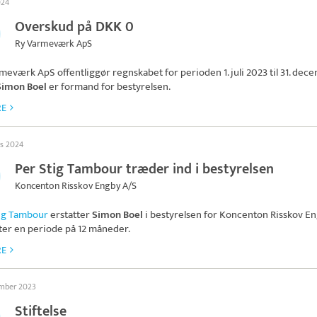
024
Overskud på DKK 0
Ry Varmeværk ApS
rmeværk ApS
offentliggør regnskabet for perioden 1. juli 2023 til 31. dec
Simon Boel
er formand for bestyrelsen.
RE
ts 2024
Per Stig Tambour træder ind i bestyrelsen
Koncenton Risskov Engby A/S
ig Tambour
erstatter
Simon Boel
i bestyrelsen for
Koncenton Risskov E
ter en periode på 12 måneder.
RE
ember 2023
Stiftelse