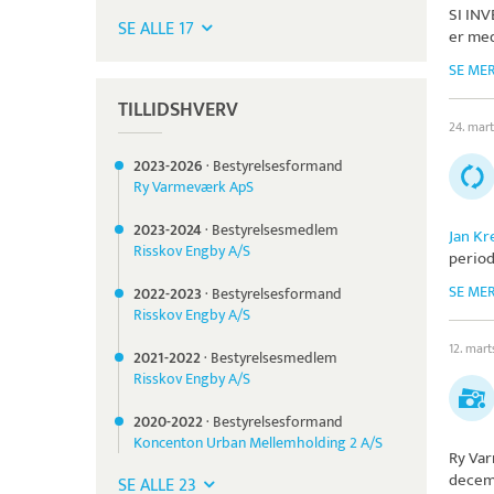
SI IN
SE ALLE 17
er med
SE ME
TILLIDSHVERV
24. mar
2023-
2026
·
Bestyrelsesformand
Ry Varmeværk ApS
2023-
2024
·
Bestyrelsesmedlem
Jan Kr
Risskov Engby A/S
periode
SE ME
2022-
2023
·
Bestyrelsesformand
Risskov Engby A/S
12. mar
2021-
2022
·
Bestyrelsesmedlem
Risskov Engby A/S
2020-
2022
·
Bestyrelsesformand
Koncenton Urban Mellemholding 2 A/S
Ry Va
decem
SE ALLE 23