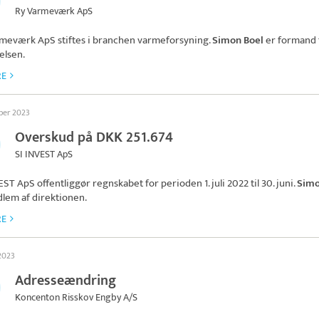
Ry Varmeværk ApS
rmeværk ApS
stiftes i branchen varmeforsyning.
Simon Boel
er formand 
elsen.
RE
ober 2023
Overskud på DKK 251.674
SI INVEST ApS
VEST ApS
offentliggør regnskabet for perioden 1. juli 2022 til 30. juni.
Simo
lem af direktionen.
RE
 2023
Adresseændring
Koncenton Risskov Engby A/S