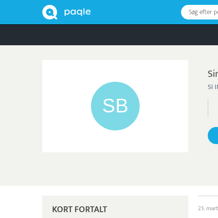
Søg efter 
Si
SI 
KORT FORTALT
23. mart