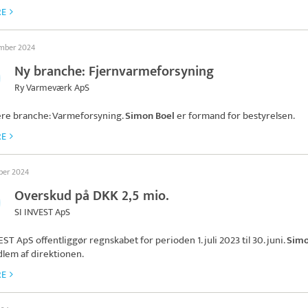
RE
ember 2024
Ny branche: Fjernvarmeforsyning
Ry Varmeværk ApS
ere branche: Varmeforsyning.
Simon Boel
er formand for bestyrelsen.
RE
ober 2024
Overskud på DKK 2,5 mio.
SI INVEST ApS
VEST ApS
offentliggør regnskabet for perioden 1. juli 2023 til 30. juni.
Simo
lem af direktionen.
RE