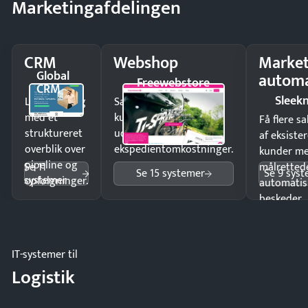
Marketingafdelingen
CRM
Webshop
Market
Global
automa
Freewebstore
CRM
Sleek
Luk flere salg
Sælg produkter 24/7 til
med et
kunder i hele landet
Få flere s
struktureret
uden
af eksiste
overblik over
ekspedientomkostninger.
kunder m
pipeline og
Se 11
målrettede
Se 15 systemer
Se 9 sys
systemer
opfølgninger.
automatis
beskeder.
IT-systemer til
Logistik