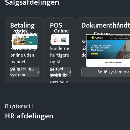
Salgsafdelingen
Betaling
POS
Dokumenthåndt
Online
Pristjek:
Worldline
Centuri
POS
12.588 kr
Modtag
Ekspedér
Send kontrakter til unde
kortbetalinger
kunderne
på minutter og mist ing
online uden
hurtigere
dokumenter.
manuel
og få
håndtering.
samlet
Se 12
Se 15
Se 16 systemer
systemer
systemer
overblik
over salg
og lager.
IT-systemer til
HR-afdelingen