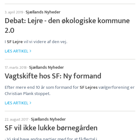
Sjællands Nyheder
3. april 2019
·
Debat: Lejre - den økologiske kommune
2.0
I
SF Lejre
vil vi videre af den vej.
LÆS ARTIKEL
Sjællands Nyheder
17. marts 2018
·
Vagtskifte hos SF: Ny formand
Efter mere end 10 år som formand for
SF Lejres
vælgerforening er
Christian Plank stoppet.
LÆS ARTIKEL
Sjællands Nyheder
22. august 2017
·
SF vil ikke lukke børnegården
- Vi skal have andre partier med for at få flertal i