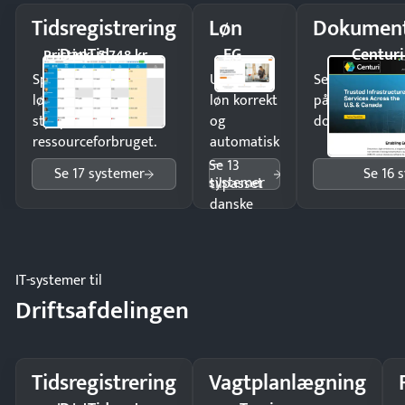
Tidsregistrering
Løn
Dokument
DanTid
EG
Centuri
Pristjek: 5.748 kr
Spar tid på
Udbetal
Send kontrakter
lønberegning og få
løn korrekt
på minutter o
styr på
og
dokumenter.
ressourceforbruget.
automatisk
—
Se 13
Se 17 systemer
Se 16 
systemer
tilpasset
danske
regler.
IT-systemer til
Driftsafdelingen
Tidsregistrering
Vagtplanlægning