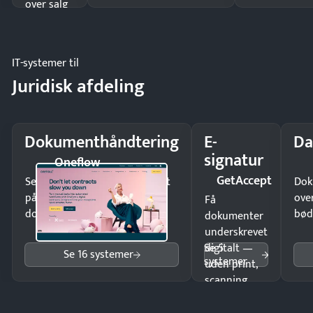
over salg
og lager.
IT-systemer til
Juridisk afdeling
Dokumenthåndtering
E-
Da
signatur
Oneflow
GetAccept
Send kontrakter til underskrift
Dok
på minutter og mist ingen
ove
Få
dokumenter.
bød
dokumenter
underskrevet
Se 5
digitalt —
Se 16 systemer
systemer
uden print,
scanning
eller fysisk
møde.