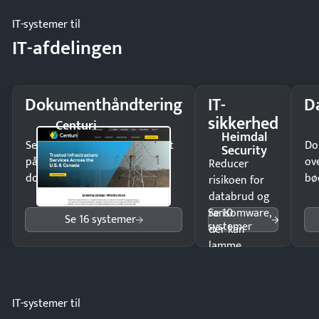
IT-systemer til
IT-afdelingen
Dokumenthåndtering
IT-
D
sikkerhed
Centuri
Heimdal
Send kontrakter til underskrift
Do
Security
på minutter og mist ingen
ov
Reducer
dokumenter.
bø
risikoen for
databrud og
Se 10
ransomware,
Se 16 systemer
systemer
der kan
lamme
driften.
IT-systemer til