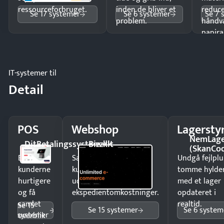
ressourceforbruget.
inden de bliver et
reduc
Se 17 systemer
Se 6 systemer
Se 7 
problem.
håndv
papira
IT-systemer til
Detail
POS
Webshop
Lagersty
NemLag
DitBetalingssystem.dk
Bizzkit
(SkanCo
Ekspedér
Sælg produkter 24/7 til
Undgå fejlplu
kunderne
kunder i hele landet
tomme hylde
hurtigere
uden
med et lager
og få
ekspedientomkostninger.
opdateret i
samlet
realtid.
Se 15
Se 15 systemer
Se 6 system
systemer
overblik