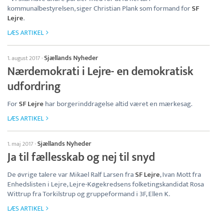
kommunalbestyrelsen, siger Christian Plank som formand for
SF
Lejre
.
LÆS ARTIKEL
Sjællands Nyheder
1. august 2017
·
Nærdemokrati i Lejre- en demokratisk
udfordring
For
SF Lejre
har borgerinddragelse altid været en mærkesag.
LÆS ARTIKEL
Sjællands Nyheder
1. maj 2017
·
Ja til fællesskab og nej til snyd
De øvrige talere var Mikael Ralf Larsen fra
SF Lejre
, Ivan Mott fra
Enhedslisten i Lejre, Lejre-Køgekredsens folketingskandidat Rosa
Wittrup fra Torkilstrup og gruppeformand i 3F, Ellen K.
LÆS ARTIKEL