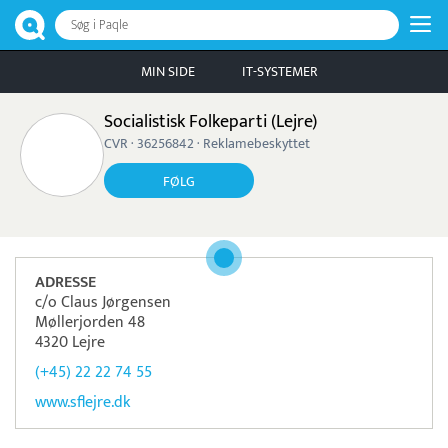
Søg i Paqle
MIN SIDE
IT-SYSTEMER
Socialistisk Folkeparti (Lejre)
CVR · 36256842 · Reklamebeskyttet
FØLG
ADRESSE
c/o Claus Jørgensen
Møllerjorden 48
4320 Lejre
(+45) 22 22 74 55
www.sflejre.dk
Pristjek:
11.556 kr
Se priseksempel