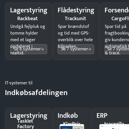
Lagerstyring
Flådestyring
Forsend
Rackbeat
Trackunit
CargoFl
Undgå fejlpluk og
Spar brændstof
Spar tid på
tomme hylder
og tid med GPS-
fragtbookin
med et lager
overblik over hele
giv kundern
opdateret i
bilparken.
automatisk 
Se 6 systemer
Se 7 systemer
Se 7 syste
realtid.
& trace.
IT-systemer til
Indkøbsafdelingen
Lagerstyring
Indkøb
ERP
Tasklet
KlarPris
tracezilla
Factory