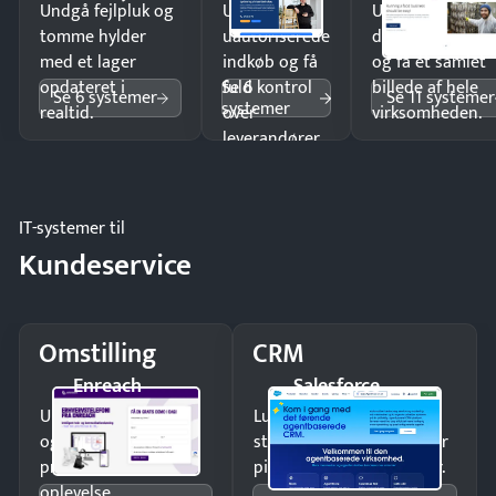
Undgå fejlpluk og
Undgå
Undgå
tomme hylder
uautoriserede
dobbeltindtastn
med et lager
indkøb og få
og få ét samlet
Se 6
opdateret i
fuld kontrol
billede af hele
Se 6 systemer
Se 11 systemer
systemer
realtid.
over
virksomheden.
leverandører
og forbrug.
IT-systemer til
Kundeservice
Omstilling
CRM
Enreach
Salesforce
Undgå tabte opkald
Luk flere salg med et
og giv kunderne en
struktureret overblik over
professionel
pipeline og opfølgninger.
oplevelse.