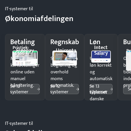
IT-systemer til
Økonomiafdelingen
Betaling
Regnskab
Løn
Bu
Intect
Pristjek:
Freepay
Uniconta
Pr
Salary
11.556 kr
Modtag
Spar timer på
Udbetal
Op
kortbetalinger
bogføring og
løn korrekt
bud
online uden
overhold
og
tide
manuel
moms
automatisk
ind
håndtering.
automatisk.
—
pro
Se 12
Se 12
Se 13
S
systemer
systemer
systemer
tilpasset
danske
regler.
IT-systemer til