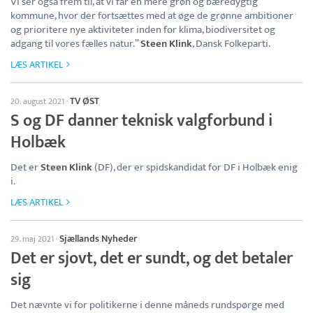
Vi ser også frem til, at vi får en mere grøn og bæredygtig
kommune, hvor der fortsættes med at øge de grønne ambitioner
og prioritere nye aktiviteter inden for klima, biodiversitet og
adgang til vores fælles natur.”
Steen Klink
, Dansk Folkeparti.
LÆS ARTIKEL
TV ØST
20. august 2021
·
S og DF danner teknisk valgforbund i
Holbæk
Det er
Steen Klink
(DF), der er spidskandidat for DF i Holbæk enig
i.
LÆS ARTIKEL
Sjællands Nyheder
29. maj 2021
·
Det er sjovt, det er sundt, og det betaler
sig
Det nævnte vi for politikerne i denne måneds rundspørge med