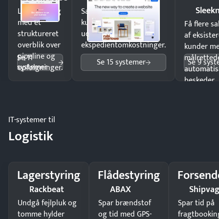
Sleek
Luk flere salg
Sælg produkter 24/7 til
med et
kunder i hele landet
Få flere s
struktureret
uden
af eksiste
overblik over
ekspedientomkostninger.
kunder m
pipeline og
Se 11
målrettede
Se 15 systemer
Se 9 sys
systemer
opfølgninger.
automatis
beskeder.
IT-systemer til
Logistik
Lagerstyring
Flådestyring
Forsend
Rackbeat
ABAX
Shipva
Undgå fejlpluk og
Spar brændstof
Spar tid på
tomme hylder
og tid med GPS-
fragtbookin