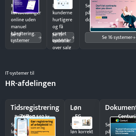
4.788 kr
Modtag
Ekspedér
Send kontrakter til unde
kortbetalinger
kunderne
på minutter og mist ing
online uden
hurtigere
dokumenter.
manuel
og få
håndtering.
samlet
Se 12
Se 15
Se 16 systemer
systemer
systemer
overblik
over salg
og lager.
IT-systemer til
HR-afdelingen
Tidsregistrering
Løn
Dokument
ZeBon
EG
Centuri
Pristjek: 7.540 kr
Spar tid på
Udbetal
Send kontrakter
lønberegning og få
løn korrekt
på minutter o