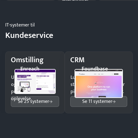
leverandører
og forbrug.
IT-systemer til
Kundeservice
Omstilling
CRM
Enreach
Foundbase
Undgå tabte opkald
Luk flere salg med et
og giv kunderne en
struktureret overblik over
professionel
pipeline og opfølgninger.
oplevelse.
Se 25 systemer
Se 11 systemer