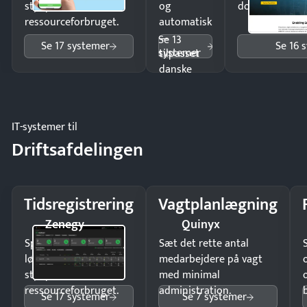
styr på
og
dokumenter.
ressourceforbruget.
automatisk
—
Se 13
Se 17 systemer
Se 16 
systemer
tilpasset
danske
regler.
IT-systemer til
Driftsafdelingen
Tidsregistrering
Vagtplanlægning
Zenegy
Quinyx
Spar tid på
Sæt det rette antal
lønberegning og få
medarbejdere på vagt
styr på
med minimal
ressourceforbruget.
administration.
Se 17 systemer
Se 7 systemer