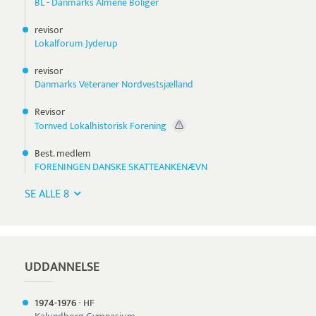
BL - Danmarks Almene Boliger
revisor
Lokalforum Jyderup
revisor
Danmarks Veteraner Nordvestsjælland
Revisor
Tornved Lokalhistorisk Forening
Best. medlem
FORENINGEN DANSKE SKATTEANKENÆVN
SE ALLE 8
UDDANNELSE
1974-
1976
·
HF