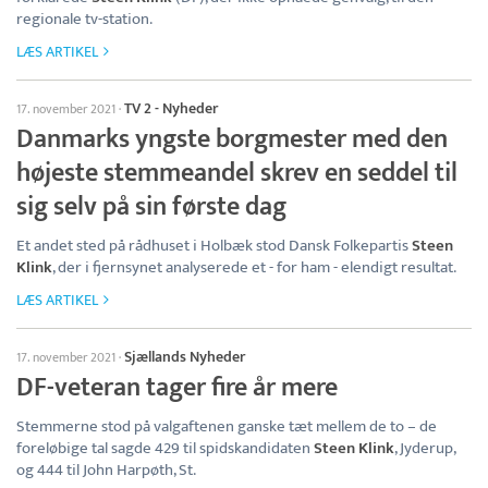
regionale tv-station.
LÆS ARTIKEL
TV 2 - Nyheder
17. november 2021
·
Danmarks yngste borgmester med den
højeste stemmeandel skrev en seddel til
sig selv på sin første dag
Et andet sted på rådhuset i Holbæk stod Dansk Folkepartis
Steen
Klink
, der i fjernsynet analyserede et - for ham - elendigt resultat.
LÆS ARTIKEL
Sjællands Nyheder
17. november 2021
·
DF-veteran tager fire år mere
Stemmerne stod på valgaftenen ganske tæt mellem de to – de
foreløbige tal sagde 429 til spidskandidaten
Steen Klink
, Jyderup,
og 444 til John Harpøth, St.