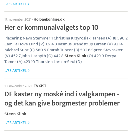
LÆS ARTIKEL
Holbaekonline.dk
17. november 2021
·
Her er kommunalvalgets top 10
Placering Navn Stemmer 1 Christina Krzyrosiak Hansen (A) 18.590 2
Camilla Hove Lund (V) 1.614 3 Rasmus Brandstrup Larsen (V) 921 4
Michael Suhr (C) 580 5 Emrah Tuncer (B) 502 6 Søren Stavnskær
(V) 452 7 John Harpøth (O) 442 8
Steen Klink
(O) 429 9 Derya
Tamer (A) 423 10 Thorsten Larsen-Seul (D)
LÆS ARTIKEL
TV ØST
10. november 2021
·
DF kaster ny moské ind i valgkampen -
og det kan give borgmester problemer
Steen Klink
LÆS ARTIKEL