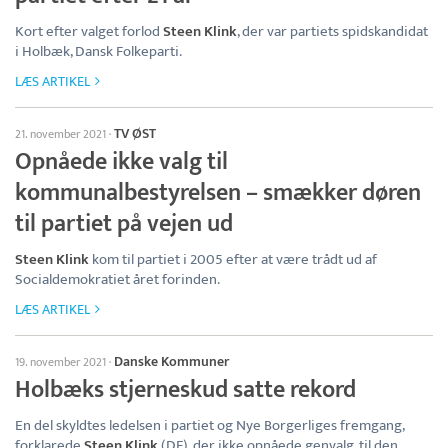
Kort efter valget forlod
Steen Klink
, der var partiets spidskandidat
i Holbæk, Dansk Folkeparti.
LÆS ARTIKEL
TV ØST
21. november 2021
·
Opnåede ikke valg til
kommunalbestyrelsen – smækker døren
til partiet på vejen ud
Steen Klink
kom til partiet i 2005 efter at være trådt ud af
Socialdemokratiet året forinden.
LÆS ARTIKEL
Danske Kommuner
19. november 2021
·
Holbæks stjerneskud satte rekord
En del skyldtes ledelsen i partiet og Nye Borgerliges fremgang,
forklarede
Steen Klink
(DF), der ikke opnåede genvalg, til den