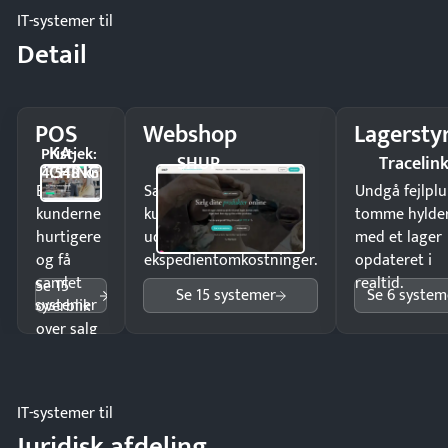
IT-systemer til
Detail
POS
Webshop
Lagersty
KA-
Pristjek:
SHUP
Tracelin
CHING
4.548 kr
Ekspedér
Sælg produkter 24/7 til
Undgå fejlplu
kunderne
kunder i hele landet
tomme hylde
hurtigere
uden
med et lager
og få
ekspedientomkostninger.
opdateret i
samlet
realtid.
Se 15
Se 15 systemer
Se 6 system
systemer
overblik
over salg
og lager.
IT-systemer til
Juridisk afdeling