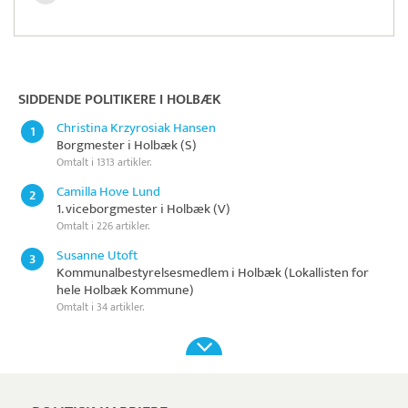
Pristjek:
7.540 kr
Se priseksempel
ZeBon
Tidsregistrering
SIDDENDE POLITIKERE I HOLBÆK
Christina Krzyrosiak Hansen
1
Borgmester i Holbæk (S)
Omtalt i 1313 artikler.
Camilla Hove Lund
2
1. viceborgmester i Holbæk (V)
Omtalt i 226 artikler.
Susanne Utoft
3
Kommunalbestyrelsesmedlem i Holbæk (Lokallisten for
hele Holbæk Kommune)
Omtalt i 34 artikler.