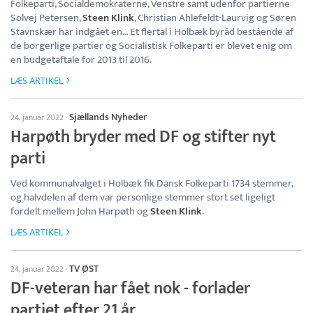
Folkeparti, Socialdemokraterne, Venstre samt udenfor partierne
Solvej Petersen,
Steen Klink
, Christian Ahlefeldt-Laurvig og Søren
Stavnskær har indgået en… Et flertal i Holbæk byråd bestående af
de borgerlige partier og Socialistisk Folkeparti er blevet enig om
en budgetaftale for 2013 til 2016.
LÆS ARTIKEL
Sjællands Nyheder
24. januar 2022
·
Harpøth bryder med DF og stifter nyt
parti
Ved kommunalvalget i Holbæk fik Dansk Folkeparti 1734 stemmer,
og halvdelen af dem var personlige stemmer stort set ligeligt
fordelt mellem John Harpøth og
Steen Klink
.
LÆS ARTIKEL
TV ØST
24. januar 2022
·
DF-veteran har fået nok - forlader
partiet efter 21 år