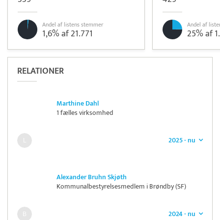
Andel af listens stemmer
Andel af lis
1,6% af 21.771
25% af 1
RELATIONER
Marthine Dahl
1 fælles virksomhed
2025 - nu
Alexander Bruhn Skjøth
Kommunalbestyrelsesmedlem i Brøndby (SF)
2024 - nu