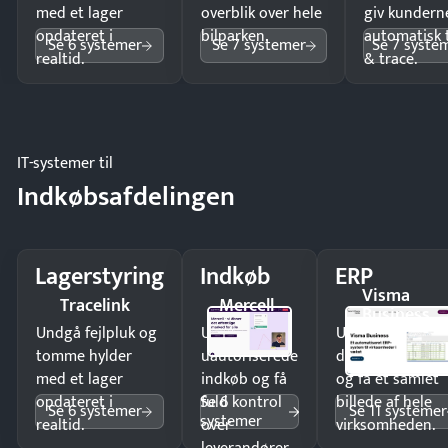
med et lager
overblik over hele
giv kundern
opdateret i
bilparken.
automatisk 
Se 6 systemer
Se 7 systemer
Se 7 syste
realtid.
& trace.
IT-systemer til
Indkøbsafdelingen
Lagerstyring
Indkøb
ERP
Visma
Tracelink
Mercell
Business
Undgå fejlpluk og
Undgå
Undgå
tomme hylder
uautoriserede
dobbeltindtastn
med et lager
indkøb og få
og få ét samlet
Se 6
opdateret i
fuld kontrol
billede af hele
Se 6 systemer
Se 11 systemer
systemer
realtid.
over
virksomheden.