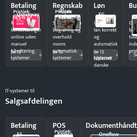
Betaling
Regnskab
Løn
Bu
Vores
Pristjek:
Pristjek:
Quickpay
EG
Forening
18.516 kr
7.920 kr
Modtag
Spar timer på
Udbetal
Op
kortbetalinger
bogføring og
løn korrekt
bud
online uden
overhold
og
tide
manuel
moms
automatisk
ind
håndtering.
automatisk.
—
pro
Se 12
Se 12
Se 13
S
systemer
systemer
systemer
tilpasset
danske
regler.
IT-systemer til
Salgsafdelingen
Betaling
POS
Dokumenthåndt
Pristjek:
S5
Amero
Oneflow