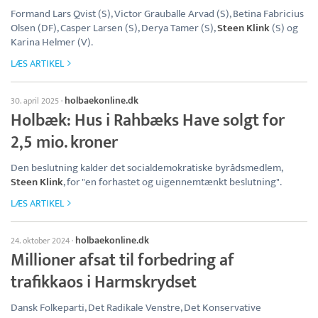
Formand Lars Qvist (S), Victor Grauballe Arvad (S), Betina Fabricius
Olsen (DF), Casper Larsen (S), Derya Tamer (S),
Steen Klink
(S) og
Karina Helmer (V).
LÆS ARTIKEL
holbaekonline.dk
30. april 2025
·
Holbæk: Hus i Rahbæks Have solgt for
2,5 mio. kroner
Den beslutning kalder det socialdemokratiske byrådsmedlem,
Steen Klink
, for "en forhastet og uigennemtænkt beslutning".
LÆS ARTIKEL
holbaekonline.dk
24. oktober 2024
·
Millioner afsat til forbedring af
trafikkaos i Harmskrydset
Dansk Folkeparti, Det Radikale Venstre, Det Konservative