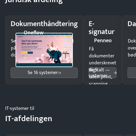
Dokumenthåndtering
E-
Da
signatur
Oneflow
Penneo
Send kontrakter til underskrift
Dok
på minutter og mist ingen
ove
Få
dokumenter.
bød
dokumenter
underskrevet
Se 5
digitalt —
Se 16 systemer
systemer
uden print,
scanning
eller fysisk
møde.
IT-systemer til
IT-afdelingen