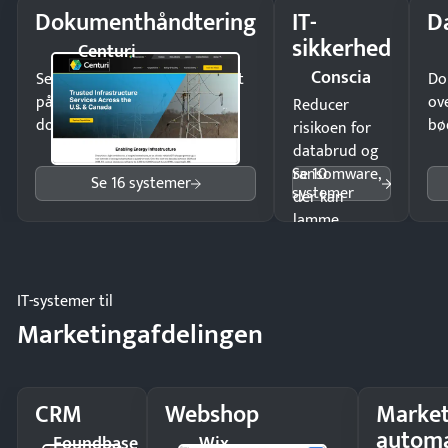
Dokumenthåndtering
IT-
D
sikkerhed
Centuri
Conscia
Send kontrakter til underskrift
Do
på minutter og mist ingen
ov
Reducer
dokumenter.
bø
risikoen for
databrud og
Se 10
ransomware,
Se 16 systemer
systemer
der kan
lamme
driften.
IT-systemer til
Marketingafdelingen
CRM
Webshop
Market
automa
Foundbase
Wix