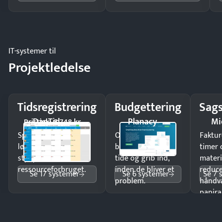
IT-systemer til
Projektledelse
Tidsregistrering
Budgettering
Sags
DanTid
Planacy
Mi
Pristjek: 5.748 kr
Spar tid på
Opdag
Faktur
lønberegning og få
budgetafvigelser i
timer 
styr på
tide og grib ind,
materi
ressourceforbruget.
inden de bliver et
reduc
Se 17 systemer
Se 6 systemer
Se 7 
problem.
håndv
papira