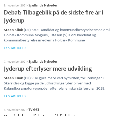
Sjællands Nyheder
8. november 2021
·
Debat: Tilbageblik på de sidste fire år i
Jyderup
Steen Klink
(DF) KV21-kandidat og kommunalbestyrelsesmedlem i
Holbæk Kommune Mogens Justesen (S) KV21-kandidat og
kommunalbestyrelsesmedlem i Holbæk Kommune
LÆS ARTIKEL
Sjællands Nyheder
7. november 2021
·
Jyderup efterlyser mere udvikling
Steen Klink
(DF) ville gøre mere ved bymidten, forureningen i
Skarridsø og kigge på de udfordringer, der bliver med
Kalundborgmotorvejen, der efter planen skal stå færdig i 2028.
LÆS ARTIKEL
TV ØST
3. november 2021
·