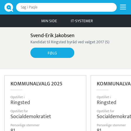
Søg i Paqle
MIN SIDE
IT-SYSTEMER
Svend-Erik Jakobsen
Kandidat til Ringsted byråd ved valget 2017 (S)
FØLG
KOMMUNALVALG 2025
KOMMUNALVAL
Opstillet i
Opstillet i
Ringsted
Ringsted
Opstillet for
Opstillet for
Socialdemokratiet
Socialdemokrat
Personlige stemmer
Personlige stemmer
81
81