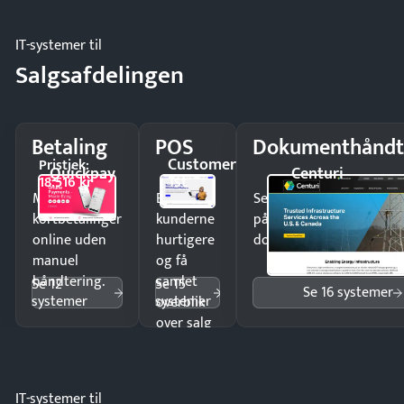
IT-systemer til
Salgsafdelingen
Betaling
POS
Dokumenthåndt
Customer
Pristjek:
Quickpay
Centuri
1st
18.516 kr
Modtag
Ekspedér
Send kontrakter til unde
kortbetalinger
kunderne
på minutter og mist ing
online uden
hurtigere
dokumenter.
manuel
og få
håndtering.
samlet
Se 12
Se 15
Se 16 systemer
systemer
systemer
overblik
over salg
og lager.
IT-systemer til