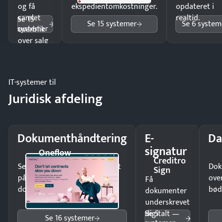
og få
ekspedientomkostninger.
opdateret i
samlet
realtid.
Se 15
Se 15 systemer
Se 6 system
systemer
overblik
over salg
og lager.
IT-systemer til
Juridisk afdeling
Dokumenthåndtering
E-
Da
signatur
Oneflow
Creditro
Send kontrakter til underskrift
Dok
Sign
på minutter og mist ingen
ove
Få
dokumenter.
bød
dokumenter
underskrevet
Se 5
digitalt —
Se 16 systemer