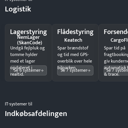
Logistik
Lagerstyring
Flådestyring
Forsend
NemLager
Keatech
CargoFl
(SkanCode)
Undgå fejlpluk og
Spar brændstof
Spar tid på
tomme hylder
og tid med GPS-
fragtbookin
med et lager
overblik over hele
giv kundern
opdateret i
bilparken.
automatisk 
Se 6 systemer
Se 7 systemer
Se 7 syste
realtid.
& trace.
IT-systemer til
Indkøbsafdelingen