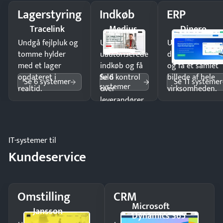
Lagerstyring
Indkøb
ERP
Tracelink
Medius
Dinero
Undgå fejlpluk og
Undgå
Undgå
tomme hylder
uautoriserede
dobbeltindtastn
med et lager
indkøb og få
og få ét samlet
Se 6
opdateret i
fuld kontrol
billede af hele
Se 6 systemer
Se 11 systemer
systemer
realtid.
over
virksomheden.
leverandører
og forbrug.
IT-systemer til
Kundeservice
Omstilling
CRM
Microsoft
Jansson
Dynamics 365