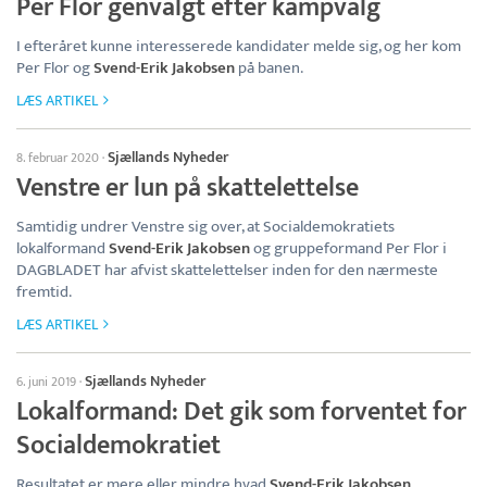
Per Flor genvalgt efter kampvalg
I efteråret kunne interesserede kandidater melde sig, og her kom
Per Flor og
Svend-Erik Jakobsen
på banen.
LÆS ARTIKEL
Sjællands Nyheder
8. februar 2020
·
Venstre er lun på skattelettelse
Samtidig undrer Venstre sig over, at Socialdemokratiets
lokalformand
Svend-Erik Jakobsen
og gruppeformand Per Flor i
DAGBLADET har afvist skattelettelser inden for den nærmeste
fremtid.
LÆS ARTIKEL
Sjællands Nyheder
6. juni 2019
·
Lokalformand: Det gik som forventet for
Socialdemokratiet
Resultatet er mere eller mindre hvad
Svend-Erik Jakobsen
,