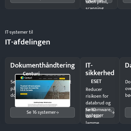
systemer
uden print,
scanning
eller fysisk
møde.
IT-systemer til
IT-afdelingen
Dokumenthåndtering
IT-
D
sikkerhed
Centuri
ESET
Send kontrakter til underskrift
Do
på minutter og mist ingen
ov
Reducer
dokumenter.
bø
risikoen for
databrud og
Se 10
ransomware,
Se 16 systemer
systemer
der kan
lamme
driften.