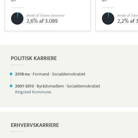
Andel af listens stemmer
Andel af lis
2,6% af 3.089
2,2% af 
Pristjek:
18.516 kr
Se priseksempel
Quickpay
Betaling
POLITISK KARRIERE
2018-nu
·
Formand
·
Socialdemokratiet
2001-
2013
·
Byrådsmedlem
·
Socialdemokratiet
Ringsted Kommune
ERHVERVSKARRIERE