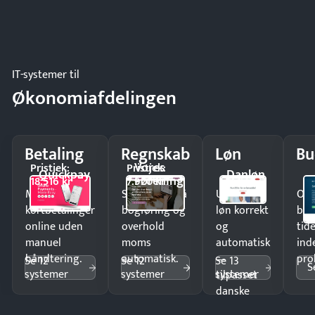
IT-systemer til
Økonomiafdelingen
Betaling
Regnskab
Løn
Bu
Vores
Pristjek:
Pristjek:
Quickpay
Danløn
Forening
18.516 kr
7.920 kr
Modtag
Spar timer på
Udbetal
Op
kortbetalinger
bogføring og
løn korrekt
bud
online uden
overhold
og
tide
manuel
moms
automatisk
ind
håndtering.
automatisk.
—
pro
Se 12
Se 12
Se 13
S
systemer
systemer
systemer
tilpasset
danske
regler.