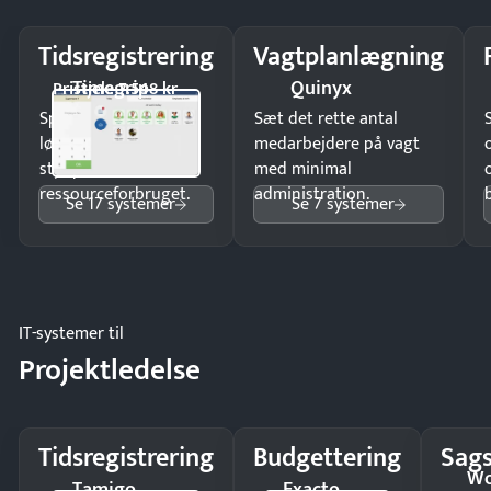
Tidsregistrering
Vagtplanlægning
Timegrip
Quinyx
Pristjek: 7.548 kr
Spar tid på
Sæt det rette antal
lønberegning og få
medarbejdere på vagt
styr på
med minimal
ressourceforbruget.
administration.
Se 17 systemer
Se 7 systemer
IT-systemer til
Projektledelse
Tidsregistrering
Budgettering
Sags
Wo
Tamigo
Exacto