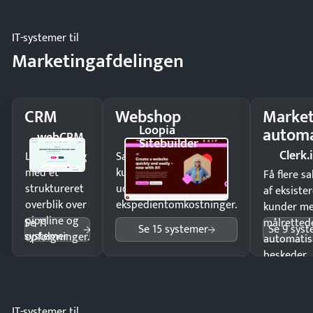
IT-systemer til
Marketingafdelingen
CRM
Webshop
Market
Loopia
automa
webCRM
Sitebuilder
Clerk.
Luk flere salg
Sælg produkter 24/7 til
med et
kunder i hele landet
Få flere s
struktureret
uden
af eksiste
overblik over
ekspedientomkostninger.
kunder m
pipeline og
Se 11
målrettede
Se 15 systemer
Se 9 sys
systemer
opfølgninger.
automatis
beskeder.
IT-systemer til