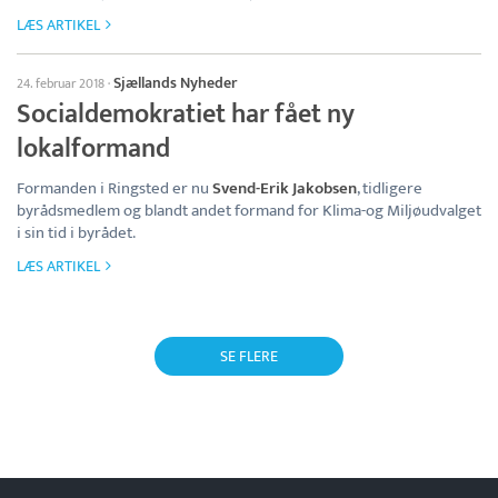
LÆS ARTIKEL
Sjællands Nyheder
24. februar 2018
·
Socialdemokratiet har fået ny
lokalformand
Formanden i Ringsted er nu
Svend-Erik Jakobsen
, tidligere
byrådsmedlem og blandt andet formand for Klima-og Miljøudvalget
i sin tid i byrådet.
LÆS ARTIKEL
SE FLERE