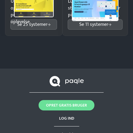
Undgå tabte opkald
Luk flere salg med et
og giv kunderne en
struktureret overblik over
professionel
pipeline og opfølgninger.
oplevelse.
Se 25 systemer
Se 11 systemer
OPRET GRATIS BRUGER
LOG IND