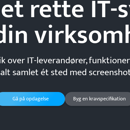
et rette IT
din
virksom
ik over IT-leverandører, funktioner
 alt samlet ét sted med screenshot
Gå på opdagelse
Byg en kravspecifikation