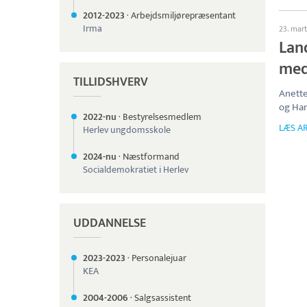
2012-
2023
·
Arbejdsmiljørepræsentant
Irma
23. mar
Land
me
TILLIDSHVERV
Anette
og Han
2022-nu
·
Bestyrelsesmedlem
LÆS AR
Herlev ungdomsskole
2024-nu
·
Næstformand
Socialdemokratiet i Herlev
UDDANNELSE
2023-
2023
·
Personalejuar
KEA
2004-
2006
·
Salgsassistent