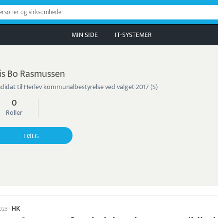
personer og virksomheder
MIN SIDE
IT-SYSTEMER
is Bo Rasmussen
didat til Herlev kommunalbestyrelse ved valget 2017 (S)
0
Roller
FØLG
HK
2023
·