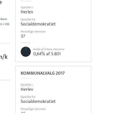
e
Opstillet i
Herlev
anken
Opstillet for
Socialdemokratiet
n i HK
Personlige stemmer
37
Andel af listens stemmer
0,64% af 5.801
m/k
KOMMUNALVALG 2017
Opstillet i
Herlev
Opstillet for
Socialdemokratiet
Personlige stemmer