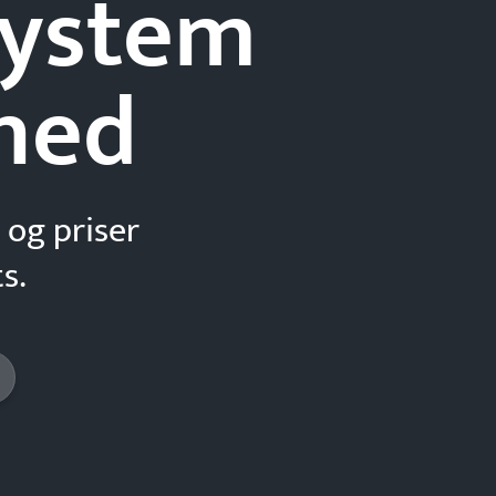
-system
hed
 og priser
s.