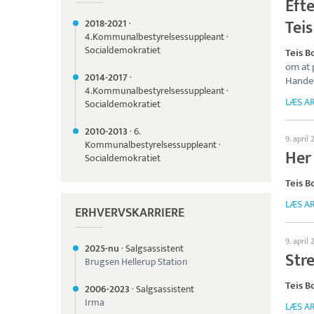
Eft
Teis
2018-
2021
·
4.Kommunalbestyrelsessuppleant
·
Socialdemokratiet
Teis 
om at 
2014-
2017
·
Hande
4.Kommunalbestyrelsessuppleant
·
LÆS AR
Socialdemokratiet
2010-
2013
·
6.
9. april 
Kommunalbestyrelsessuppleant
·
Her 
Socialdemokratiet
Teis 
LÆS AR
ERHVERVSKARRIERE
9. april 
2025-nu
·
Salgsassistent
Str
Brugsen Hellerup Station
Teis 
2006-
2023
·
Salgsassistent
Irma
LÆS AR