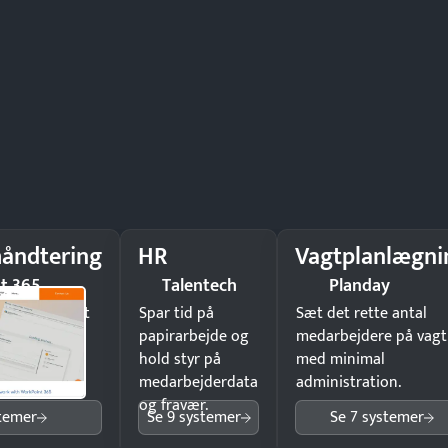
åndtering
HR
Vagtplanlægni
t 365
Talentech
Planday
il underskrift
Spar tid på
Sæt det rette antal
ist ingen
papirarbejde og
medarbejdere på vagt
hold styr på
med minimal
medarbejderdata
administration.
og fravær.
stemer
Se 9 systemer
Se 7 systemer