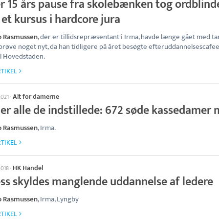
er 15 års pause fra skolebænken tog ordblind
 et kursus i hardcore jura
Bo Rasmussen
, der er tillidsrepræsentant i Irma, havde længe gået med t
prøve noget nyt, da han tidligere på året besøgte efteruddannelsescafee
l Hovedstaden.
TIKEL
Alt for damerne
2021
·
er alle de indstillede: 672 søde kassedamer 
Bo Rasmussen
, Irma.
TIKEL
HK Handel
2018
·
ess skyldes manglende uddannelse af ledere
Bo Rasmussen
, Irma, Lyngby
TIKEL