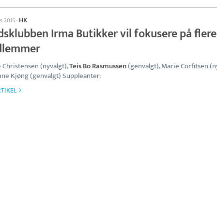
HK
ts 2015
·
sklubben Irma Butikker vil fokusere på flere
dlemmer
 Christensen (nyvalgt),
Teis Bo Rasmussen
(genvalgt), Marie Corfitsen (n
ne Kjøng (genvalgt) Suppleanter:
TIKEL