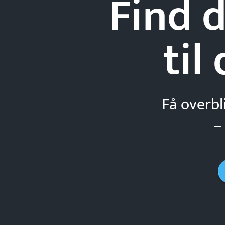
Find d
til
Få overbl
–