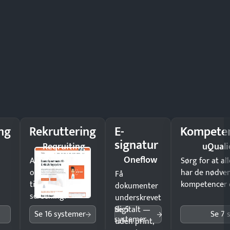
påmindelser.
ng
Rekruttering
E-
Kompeten
signatur
Reqruiting
uQuali
Oneflow
Ansæt hurtigere
Sørg for at a
og brug færre
har de nødve
Få
timer på manuel
kompetencer og
dokumenter
screening.
underskrevet
Se 5
digitalt —
Se 16 systemer
Se 7 
systemer
uden print,