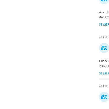
Asen H
decem
SE ME
28. juni
CIP Mi
2025.
SE ME
28. juni