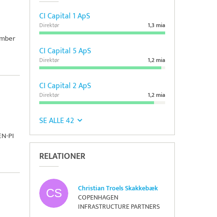
CI Capital 1 ApS
Direktør
1,3 mia
cember
CI Capital 5 ApS
Direktør
1,2 mia
CI Capital 2 ApS
Direktør
1,2 mia
SE ALLE 42
N-PI
RELATIONER
Christian Troels Skakkebæk
COPENHAGEN
INFRASTRUCTURE PARTNERS
GP ApS