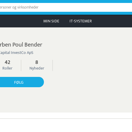
personer og virksomheder
MIN SIDE
IT-SYSTEMER
rben Poul Bender
Capital InvestCo ApS
42
8
Roller
Nyheder
FØLG