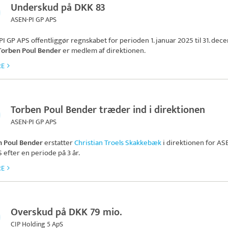
Underskud på DKK 83
ASEN-PI GP APS
PI GP APS
offentliggør regnskabet for perioden 1. januar 2025 til 31. de
Torben Poul Bender
er medlem af direktionen.
RE
Torben Poul Bender træder ind i direktionen
ASEN-PI GP APS
n Poul Bender
erstatter
Christian Troels Skakkebæk
i direktionen for
ASE
S
efter en periode på 3 år.
RE
Overskud på DKK 79 mio.
CIP Holding 5 ApS