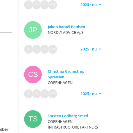
2025 - nu
+16
Jakob Baruël Poulsen
NORDLY ADVICE ApS
2025 - nu
+14
Christina Grumstrup
Sørensen
COPENHAGEN
INFRASTRUCTURE PARTNERS
2025 - nu
GP ApS
+12
Torsten Lodberg Smed
COPENHAGEN
INFRASTRUCTURE PARTNERS
ember
GP ApS