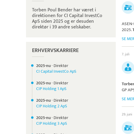
Torben Poul Bender har været i
direktionen for CI Capital InvestCo
ApS siden 2025 og er desuden
ASEN-
direktør i 39 andre selskaber.
2025.
SE ME
ERHVERVSKARRIERE
7. juli
2025-nu
·
Direktør
CI Capital InvestCo ApS
2025-nu
·
Direktør
Torbe
CIP Holding 1 ApS
GP AP
SE ME
2025-nu
·
Direktør
CIP Holding 2 ApS
29. juni
2025-nu
·
Direktør
CIP Holding 3 ApS