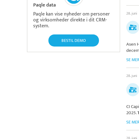
Paqle data
Paqle kan vise nyheder om personer
28. juni
og virksomheder direkte i dit CRM-
system.
BESTIL DEMO
Asen H
decem
SE ME
28. juni
CI Cap
2025.
SE ME
28. juni