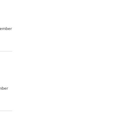
ecember
ember