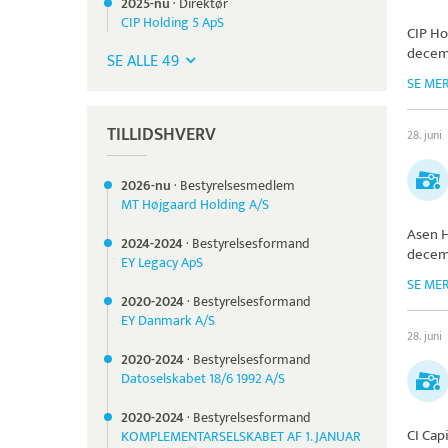
2025-nu
·
Direktør
CIP Holding 5 ApS
CIP Ho
decem
SE ALLE 49
SE ME
TILLIDSHVERV
28. juni
2026-nu
·
Bestyrelsesmedlem
MT Højgaard Holding A/S
Asen H
2024-
2024
·
Bestyrelsesformand
decem
EY Legacy ApS
SE ME
2020-
2024
·
Bestyrelsesformand
EY Danmark A/S
28. juni
2020-
2024
·
Bestyrelsesformand
Datoselskabet 18/6 1992 A/S
2020-
2024
·
Bestyrelsesformand
CI Cap
KOMPLEMENTARSELSKABET AF 1. JANUAR