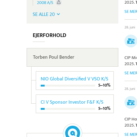
2025.
2008 A/S
SE ME
SE ALLE 20
28. juni
EJERFORHOLD
Torben Poul Bender
CIP Mi
2025.
SE ME
NIO Global Diversified V VSO K/S
5‒10%
28. juni
CI V Sponsor Investor F&F K/S
5‒10%
CIP Ho
2025.
SE ME