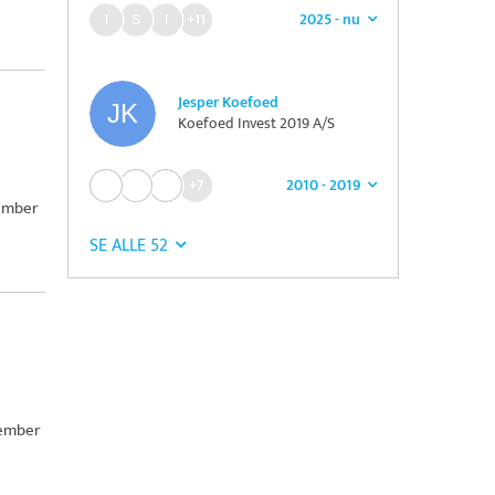
2025 - nu
+11
Jesper Koefoed
Koefoed Invest 2019 A/S
2010 - 2019
+7
cember
SE ALLE 52
cember