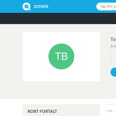
Søg efter 
To
CI 
KORT FORTALT
7. juli