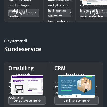
med et lager
indkøb og få
og få ét samlet
Se 6
opdateret i
fuld kontrol
billede af hele
Se 6 systemer
Se 11 systemer
systemer
realtid.
over
virksomheden.
leverandører
og forbrug.
IT-systemer til
Kundeservice
Omstilling
CRM
Enreach
Global CRM
Undgå tabte opkald
Luk flere salg med et
og giv kunderne en
struktureret overblik over
professionel
pipeline og opfølgninger.
oplevelse.
Se 25 systemer
Se 11 systemer