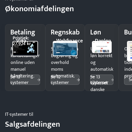
Økonomiafdelingen
Betaling
Regnskab
Løn
Bu
Pristjek:
Viva
Webfinance
Danløn
27.924 kr
Modtag
Spar timer på
Udbetal
Op
kortbetalinger
bogføring og
løn korrekt
bud
online uden
overhold
og
tide
manuel
moms
automatisk
ind
håndtering.
automatisk.
—
pro
Se 12
Se 12
Se 13
S
systemer
systemer
systemer
tilpasset
danske
regler.
IT-systemer til
Salgsafdelingen