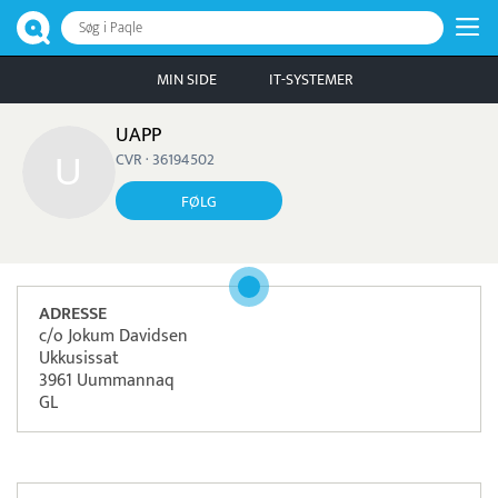
Søg i Paqle
MIN SIDE
IT-SYSTEMER
UAPP
CVR · 36194502
FØLG
ADRESSE
c/o Jokum Davidsen
Ukkusissat
3961 Uummannaq
GL
Pristjek:
27.924 kr
Se priseksempel
Viva
Betaling