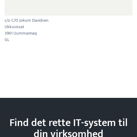
c/o C/O Jokum Davidsen
Ukkusissat
3961 Uummannaq
GL
Find det rette IT-system til
din
virksomhed