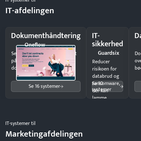
IT-systemer til
IT-afdelingen
Dokumenthåndtering
IT-
D
sikkerhed
Oneflow
Guardsix
Send kontrakter til underskrift
Do
på minutter og mist ingen
ov
Reducer
dokumenter.
bø
risikoen for
databrud og
Se 10
ransomware,
Se 16 systemer
systemer
der kan
lamme
driften.
IT-systemer til
Marketingafdelingen