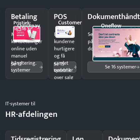
Betaling
POS
Dokumenthåndt
Customer
Pristjek:
Quickpay
Oneflow
1st
18.516 kr
Modtag
Ekspedér
Send kontrakter til unde
kortbetalinger
kunderne
på minutter og mist ing
online uden
hurtigere
dokumenter.
manuel
og få
håndtering.
samlet
Se 12
Se 15
Se 16 systemer
systemer
systemer
overblik
over salg
og lager.
IT-systemer til
HR-afdelingen
Tidsregistrering
Løn
Dokument