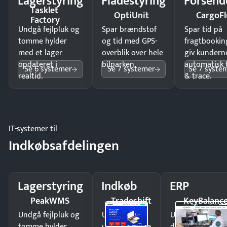
Lagerstyring
Flådestyring
Forsend
Tasklet
OptiUnit
CargoFl
Factory
Undgå fejlpluk og
Spar brændstof
Spar tid på
tomme hylder
og tid med GPS-
fragtbookin
med et lager
overblik over hele
giv kundern
opdateret i
bilparken.
automatisk 
Se 6 systemer
Se 7 systemer
Se 7 syste
realtid.
& trace.
IT-systemer til
Indkøbsafdelingen
Lagerstyring
Indkøb
ERP
PeakWMS
Tradeshift
KeyBalanc
Undgå fejlpluk og
Undgå
Undgå
tomme hylder
uautoriserede
dobbeltindtastn