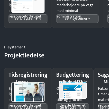
lønberegning og få
medarbejdere på vagt
styr på
med minimal
ressourceforbruget.
administration.
Se 17 systemer
Se 7 systemer
IT-systemer til
Projektledelse
Tidsregistrering
Budgettering
Sags
Lessor
Budget123
Mi
Pristjek: 3.948 kr
Spar tid på
Opdag
Faktur
lønberegning og få
budgetafvigelser i
timer 
styr på
tide og grib ind,
materi
ressourceforbruget.
inden de bliver et
reduc
Se 17 systemer
Se 6 systemer
Se 7 