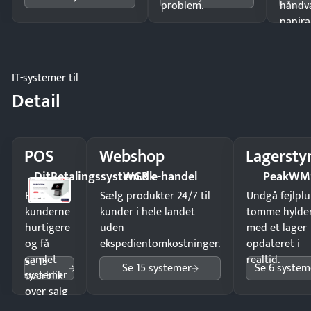
problem.
håndv
papira
IT-systemer til
Detail
POS
Webshop
Lagersty
DitBetalingssystem.dk
WGR e-handel
PeakWM
Ekspedér
Sælg produkter 24/7 til
Undgå fejlplu
kunderne
kunder i hele landet
tomme hylde
hurtigere
uden
med et lager
og få
ekspedientomkostninger.
opdateret i
samlet
realtid.
Se 15
Se 15 systemer
Se 6 system
systemer
overblik
over salg
og lager.