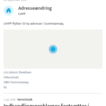
24. september 2018
Adresseændring
UAPP
UAPP
flytter til ny adresse i Uummannaq.
c/o Jokum Davidsen
Ukkusissat
3961 Uummannaq
GL
Sermitsiak
1. juli 2018
·