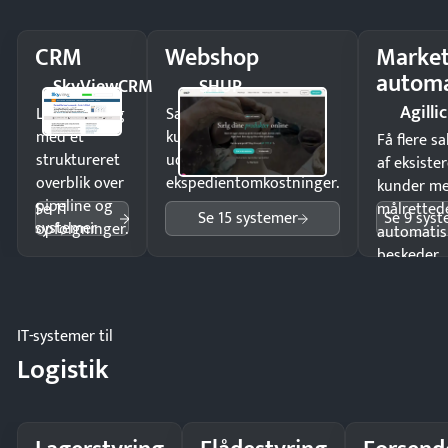
CRM
Webshop
Market
automa
SkyViewCRM
SHUP
Agillic
Luk flere salg
Sælg produkter 24/7 til
med et
kunder i hele landet
Få flere s
struktureret
uden
af eksiste
overblik over
ekspedientomkostninger.
kunder m
pipeline og
Se 11
målrettede
Se 15 systemer
Se 9 sys
systemer
opfølgninger.
automatis
beskeder.
IT-systemer til
Logistik