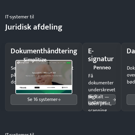
IT-systemer til
Juridisk afdeling
Dokumenthåndtering
E-
Da
signatur
Simplitize
Penneo
Send kontrakter til underskrift
Dok
på minutter og mist ingen
ove
Få
dokumenter.
bød
dokumenter
underskrevet
Se 5
digitalt —
Se 16 systemer
systemer
uden print,
scanning
eller fysisk
møde.