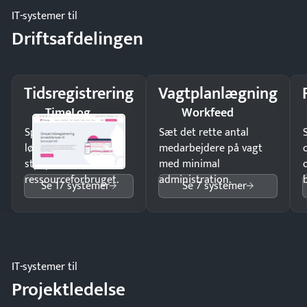
IT-systemer til
Driftsafdelingen
Tidsregistrering
Vagtplanlægning
TimeLog
Workfeed
Spar tid på
Sæt det rette antal
lønberegning og få
medarbejdere på vagt
styr på
med minimal
ressourceforbruget.
administration.
Se 17 systemer
Se 7 systemer
IT-systemer til
Projektledelse