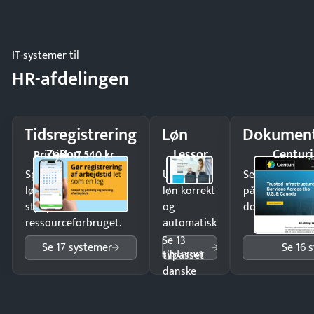
og lager.
IT-systemer til
HR-afdelingen
Tidsregistrering
Løn
Dokument
ZeBon
Lessor
Centuri
Pristjek: 7.540 kr
Spar tid på
Udbetal
Send kontrakter
lønberegning og få
løn korrekt
på minutter o
styr på
og
dokumenter.
ressourceforbruget.
automatisk
—
Se 13
Se 17 systemer
Se 16 
systemer
tilpasset
danske
regler.