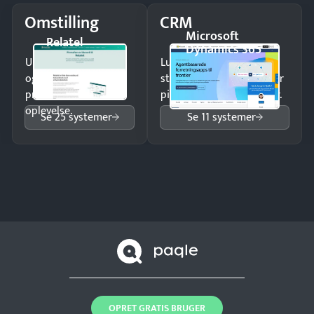
Omstilling
CRM
Microsoft
Relatel
Dynamics 365
Undgå tabte opkald
Luk flere salg med et
og giv kunderne en
struktureret overblik over
professionel
pipeline og opfølgninger.
oplevelse.
Se 25 systemer
Se 11 systemer
OPRET GRATIS BRUGER