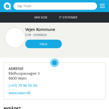
Søg i Paqle
MIN SIDE
IT-SYSTEMER
Vejen Kommune
CVR · 29189838
FØLG
ADRESSE
Rådhuspassagen 3
6600 Vejen
(+45) 79 96 50 00
www.vejen.dk