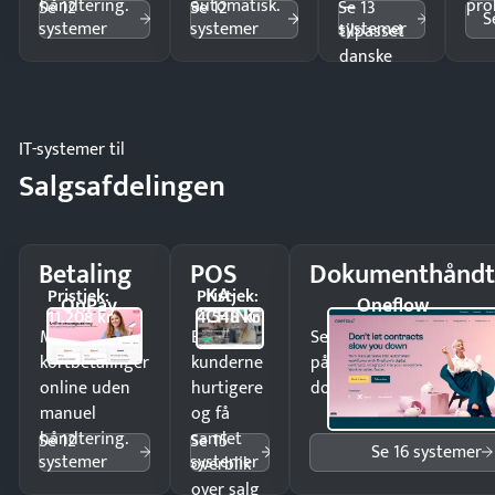
håndtering.
automatisk.
—
pro
Se 12
Se 12
Se 13
S
systemer
systemer
systemer
tilpasset
danske
regler.
IT-systemer til
Salgsafdelingen
Betaling
POS
Dokumenthåndt
KA-
Pristjek:
Pristjek:
OnPay
Oneflow
CHING
11.208 kr
4.548 kr
Modtag
Ekspedér
Send kontrakter til unde
kortbetalinger
kunderne
på minutter og mist ing
online uden
hurtigere
dokumenter.
manuel
og få
håndtering.
samlet
Se 12
Se 15
Se 16 systemer
systemer
systemer
overblik
over salg