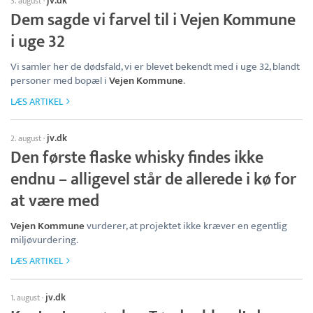
jv.dk
3. august
·
Dem sagde vi farvel til i Vejen Kommune
i uge 32
Vi samler her de dødsfald, vi er blevet bekendt med i uge 32, blandt
personer med bopæl i
Vejen Kommune
.
LÆS ARTIKEL
jv.dk
2. august
·
Den første flaske whisky findes ikke
endnu – alligevel står de allerede i kø for
at være med
Vejen Kommune
vurderer, at projektet ikke kræver en egentlig
miljøvurdering.
LÆS ARTIKEL
jv.dk
1. august
·