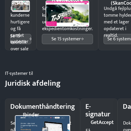
Freewebstore
CHING
(SkanCo
4.548 kr
Ekspedér
Sælg produkter 24/7 til
Undgå fejlplu
kunderne
kunder i hele landet
tomme hylde
hurtigere
uden
med et lager
og få
ekspedientomkostninger.
opdateret i
samlet
realtid.
Se 15
Se 15 systemer
Se 6 system
systemer
overblik
over salg
og lager.
IT-systemer til
Juridisk afdeling
Dokumenthåndtering
E-
Da
signatur
Ibinder
GetAccept
Send kontrakter til underskrift
Dok
på minutter og mist ingen
ove
Få