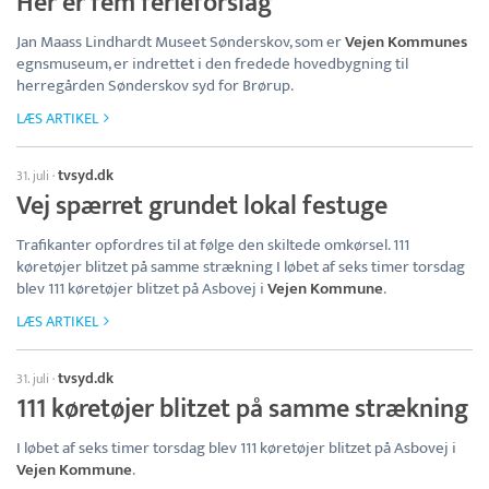
Her er fem ferieforslag
Jan Maass Lindhardt Museet Sønderskov, som er
Vejen Kommunes
egnsmuseum, er indrettet i den fredede hovedbygning til
herregården Sønderskov syd for Brørup.
LÆS ARTIKEL
tvsyd.dk
31. juli
·
Vej spærret grundet lokal festuge
Trafikanter opfordres til at følge den skiltede omkørsel. 111
køretøjer blitzet på samme strækning I løbet af seks timer torsdag
blev 111 køretøjer blitzet på Asbovej i
Vejen Kommune
.
LÆS ARTIKEL
tvsyd.dk
31. juli
·
111 køretøjer blitzet på samme strækning
I løbet af seks timer torsdag blev 111 køretøjer blitzet på Asbovej i
Vejen Kommune
.