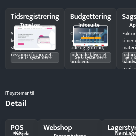
Tidsregistrering
Budgettering
Sags
TimeLog
Infosuite
Ap
Spar tid på
Opdag
Faktur
lønberegning og få
budgetafvigelser i
timer 
styr på
tide og grib ind,
materi
ressourceforbruget.
inden de bliver et
reduc
Se 17 systemer
Se 6 systemer
Se 7 
problem.
håndv
papira
IT-systemer til
Detail
POS
Webshop
Lagersty
KA-
NemLag
Pristjek: