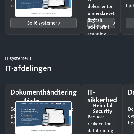
dokumenter.
bød
dokumenter
underskrevet
Se 5
digitalt —
Se 16 systemer
systemer
uden print,
scanning
eller fysisk
møde.
IT-systemer til
IT-afdelingen
Dokumenthåndtering
IT-
D
sikkerhed
Ibinder
Heimdal
Send kontrakter til underskrift
Do
Security
på minutter og mist ingen
ov
Reducer
dokumenter.
bø
risikoen for
databrud og