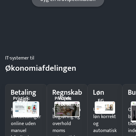
IT-systemer til
Økonomiafdelingen
Betaling
Regnskab
Løn
Bu
Vores
Pristjek:
Pristjek:
ePay
EG
Forening
10.008 kr
7.920 kr
Modtag
Spar timer på
Udbetal
Op
kortbetalinger
bogføring og
løn korrekt
bud
online uden
overhold
og
tide
manuel
moms
automatisk
ind