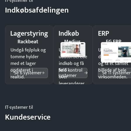
IT-systemer til
Indkøbsafdelingen
Lagerstyring
Indkøb
ERP
Rackbeat
Medius
EG ERP
Undgå fejlpluk og
Undgå
Undgå
tomme hylder
uautoriserede
dobbeltindtastn
med et lager
indkøb og få
og få ét samlet
Se 6
opdateret i
fuld kontrol
billede af hele
Se 6 systemer
Se 11 systemer
systemer
realtid.
over
virksomheden.
leverandører
og forbrug.
IT-systemer til
Kundeservice