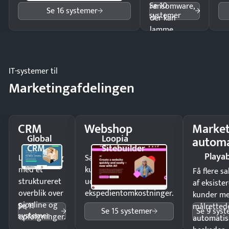
Se 10
ransomware,
Se 16 systemer
systemer
der kan
lamme
driften.
IT-systemer til
Marketingafdelingen
CRM
Webshop
Market
Global
Loopia
automa
CRM
Sitebuilder
Playab
Luk flere salg
Sælg produkter 24/7 til
med et
kunder i hele landet
Få flere s
struktureret
uden
af eksiste
overblik over
ekspedientomkostninger.
kunder m
pipeline og
Se 11
målrettede
Se 15 systemer
Se 9 sys
systemer
opfølgninger.
automatis