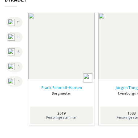
BYRÅDET
11
8
6
1
1
Frank Schmidt-Hansen
Jørgen Thøg
Borgmester
1.viceborgm
2519
1583
Personlige stemmer
Personlige s