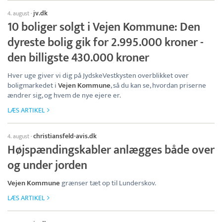
jv.dk
4. august
·
10 boliger solgt i Vejen Kommune: Den
dyreste bolig gik for 2.995.000 kroner -
den billigste 430.000 kroner
Hver uge giver vi dig på JydskeVestkysten overblikket over
boligmarkedet i
Vejen Kommune
, så du kan se, hvordan priserne
ændrer sig, og hvem de nye ejere er.
LÆS ARTIKEL
christiansfeld-avis.dk
4. august
·
Højspændingskabler anlægges både over
og under jorden
Vejen Kommune
grænser tæt op til Lunderskov.
LÆS ARTIKEL