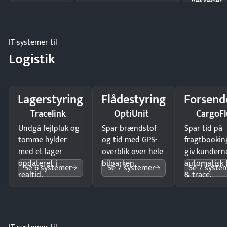
beskeder.
IT-systemer til
Logistik
Lagerstyring
Flådestyring
Forsend
Tracelink
OptiUnit
CargoFl
Undgå fejlpluk og
Spar brændstof
Spar tid på
tomme hylder
og tid med GPS-
fragtbookin
med et lager
overblik over hele
giv kundern
opdateret i
bilparken.
automatisk 
Se 6 systemer
Se 7 systemer
Se 7 syste
realtid.
& trace.