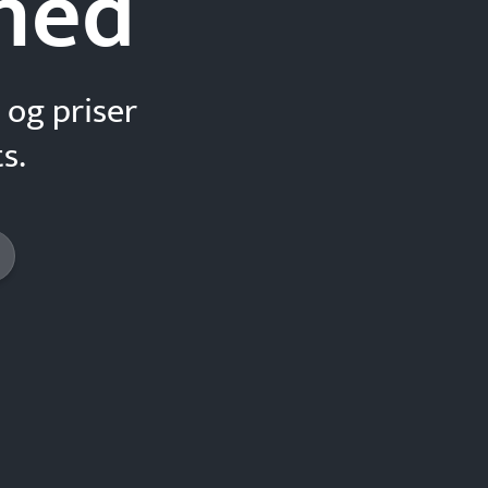
hed
 og priser
s.