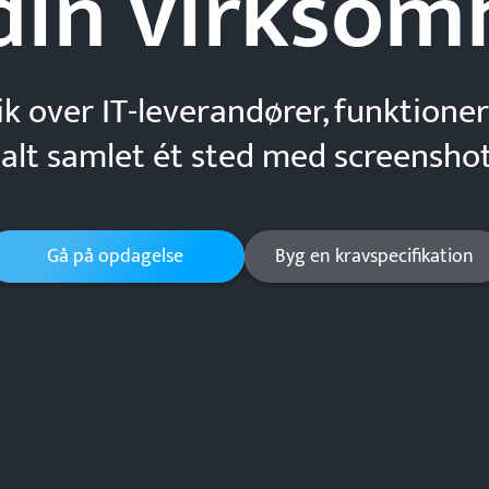
din
virksom
ik over IT-leverandører, funktioner
 alt samlet ét sted med screenshot
Gå på opdagelse
Byg en kravspecifikation