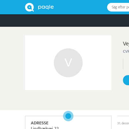
Søg efter 
Ve
CVR
ADRESSE
31. dec
Lindbækvej 22