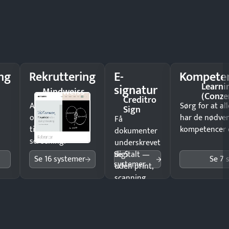
ng
Rekruttering
E-
Kompeten
Learni
signatur
Mindweiss
(Conze
Creditro
Ansæt hurtigere
Sørg for at a
Sign
og brug færre
har de nødve
Få
timer på manuel
kompetencer og
dokumenter
screening.
underskrevet
Se 5
digitalt —
Se 16 systemer
Se 7 
systemer
uden print,
scanning
eller fysisk
møde.