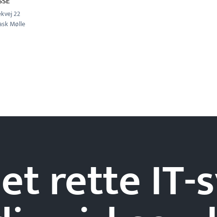
SSE
kvej 22
ask Mølle
et rette IT