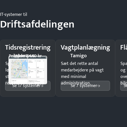
IT-systemer til
Driftsafdelingen
Tidsregistrering
Vagtplanlægning
Fl
Intempus
Tamigo
Pristjek: 7.440 kr
Spar tid på
Sæt det rette antal
Sp
lønberegning og få
medarbejdere på vagt
og 
styr på
med minimal
ove
ressourceforbruget.
administration.
bil
Se 17 systemer
Se 7 systemer
S