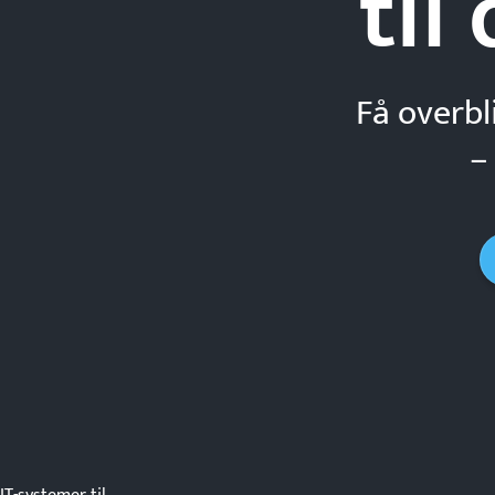
til
Få overbl
–