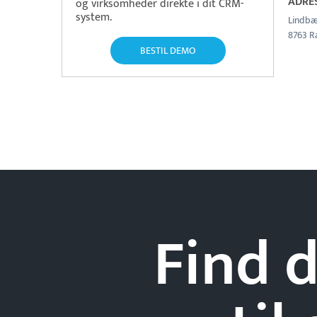
ADRE
og virksomheder direkte i dit CRM-
system.
Lindbæ
8763 R
BESTIL DEMO
Find d