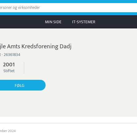
personer og virksomheder
MIN SIDE
IT-SYSTEMER
jle Amts Kredsforening Dadj
 · 26361834
2001
Stiftet
FØLG
ember 2024