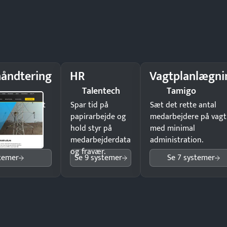
åndtering
HR
Vagtplanlægni
Talentech
Tamigo
il underskrift
Spar tid på
Sæt det rette antal
ist ingen
papirarbejde og
medarbejdere på vagt
hold styr på
med minimal
medarbejderdata
administration.
og fravær.
stemer
Se 9 systemer
Se 7 systemer