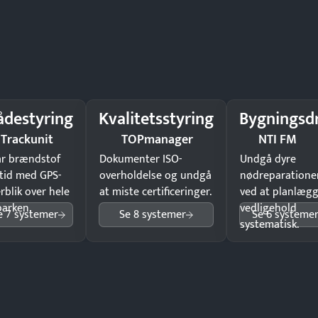
ådestyring
Kvalitetsstyring
Bygningsdr
Trackunit
TOPmanager
NTI FM
ar brændstof
Dokumenter ISO-
Undgå dyre
tid med GPS-
overholdelse og undgå
nødreparatione
rblik over hele
at miste certificeringer.
ved at planlæg
parken.
vedligehold
e 7 systemer
Se 8 systemer
Se 6 systeme
systematisk.