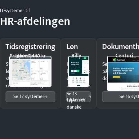
IT-systemer til
HR-afdelingen
Tidsregistrering
Løn
Dokumenth
Intempus
Billy
Centuri
Pristjek: 7.440 kr
Spar tid på
Udbetal
Send kontrakter t
lønberegning og få
løn korrekt
på minutter og m
styr på
og
dokumenter.
ressourceforbruget.
automatisk
—
Se 13
Se 17 systemer
Se 16 sy
systemer
tilpasset
danske
regler.