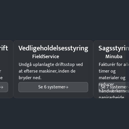
ift
Vedligeholdelsesstyring
Sagsstyri
FieldService
Minuba
Undgå uplanlagte driftsstop ved
Fakturér for all
r
at efterse maskiner, inden de
timer og
ge
bryder ned.
materialer og
reducer
r
Se 6 systemer
Se 7 systemer
håndværkerne
papirarbejde.