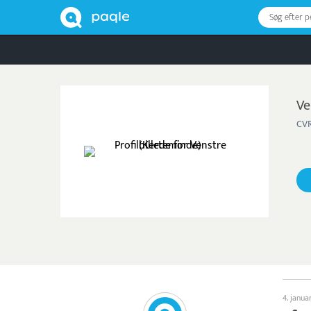
Søg efter 
Ve
CVR
4. janua