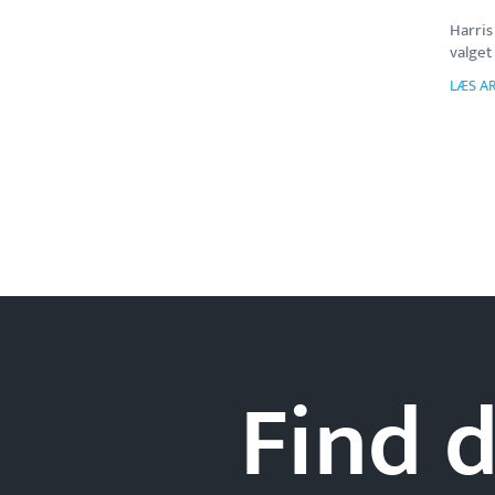
Harris
valget
LÆS AR
Find d