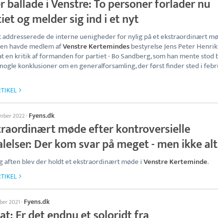
r ballade i Venstre: To personer forlader nu
iet og melder sig ind i et nyt
t addresserede de interne uenigheder for nylig på et ekstraordinært m
den havde medlem af
Venstre Kertemindes
bestyrelse Jens Peter Henri
t en kritik af formanden for partiet - Bo Sandberg, som han mente stod 
 nogle konklusioner om en generalforsamling, der først finder sted i feb
TIKEL
Fyens.dk
ember 2022
·
traordinært møde efter kontroversielle
lelser: Der kom svar på meget - men ikke alt
g aften blev der holdt et ekstraordinært møde i
Venstre Kerteminde
.
TIKEL
Fyens.dk
ber 2021
·
t: Er det endnu et soloridt fra