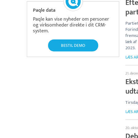
Efte
Paqle data
part
Paqle kan vise nyheder om personer
Partie
og virksomheder direkte i dit CRM-
Forin
system.
fremsa
læk af
BESTIL DEMO
2023.
LÆS AR
21. dec
Eks
udta
Tirsda
LÆS AR
20. okto
Deba