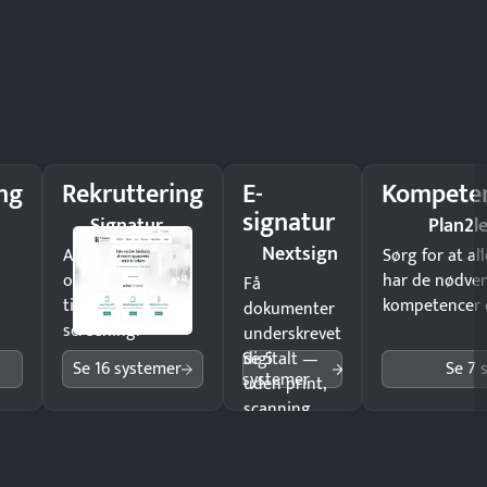
ng
Rekruttering
E-
Kompeten
signatur
Signatur
Plan2l
Nextsign
Ansæt hurtigere
Sørg for at a
og brug færre
har de nødve
Få
timer på manuel
kompetencer og
dokumenter
screening.
underskrevet
Se 5
digitalt —
Se 16 systemer
Se 7 
systemer
uden print,
scanning
eller fysisk
møde.