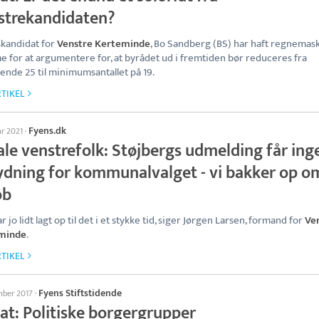
strekandidaten?
kandidat for
Venstre Kerteminde
, Bo Sandberg (BS) har haft regnemas
 for at argumentere for, at byrådet ud i fremtiden bør reduceres fra
nde 25 til minimumsantallet på 19.
TIKEL
Fyens.dk
ar 2021
·
ale venstrefolk: Støjbergs udmelding får ing
ydning for kommunalvalget - vi bakker op o
ob
 jo lidt lagt op til det i et stykke tid, siger Jørgen Larsen, formand for
Ve
minde
.
TIKEL
Fyens Stiftstidende
mber 2017
·
at: Politiske borgergrupper