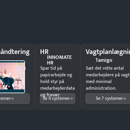
åndtering
HR
Vagtplanlægni
INNOMATE
Tamigo
HR
il underskrift
Spar tid på
Sæt det rette antal
ist ingen
papirarbejde og
medarbejdere på vagt
hold styr på
med minimal
medarbejderdata
administration.
og fravær.
stemer
Se 9 systemer
Se 7 systemer