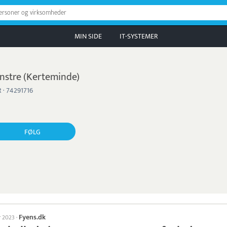
personer og virksomheder
MIN SIDE
IT-SYSTEMER
nstre (Kerteminde)
 · 74291716
FØLG
Fyens.dk
r 2023
·