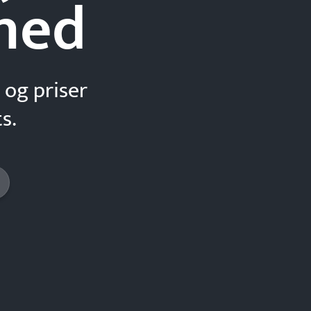
hed
 og priser
s.