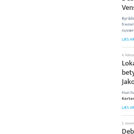
Ven
Byråds
fremme
nuvære
LÆS AR
4. febru
Lok
bet
Jak
Hun har
Kerte
LÆS AR
2. nove
Deb