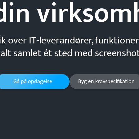
din
virksom
ik over IT-leverandører, funktioner
 alt samlet ét sted med screenshot
Gå på opdagelse
Byg en kravspecifikation