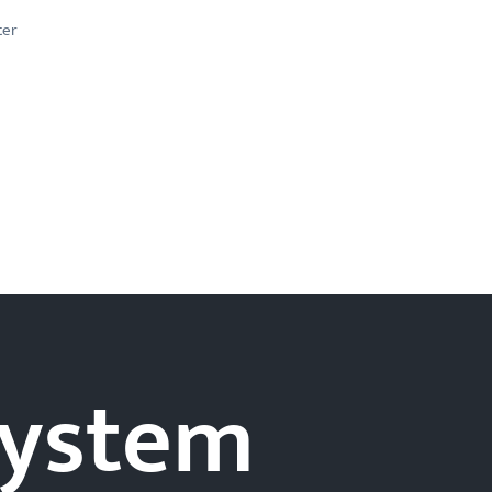
ter
-system