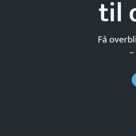
til
Få overbl
–