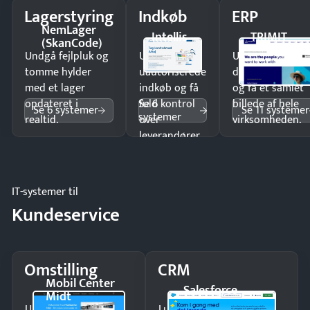
Lagerstyring
Indkøb
ERP
NemLager
Intellis
TRIMIT
(SkanCode)
Undgå fejlpluk og
Undgå
Undgå
tomme hylder
uautoriserede
dobbeltindtastn
med et lager
indkøb og få
og få ét samlet
Se 6
opdateret i
fuld kontrol
billede af hele
Se 6 systemer
Se 11 systemer
systemer
realtid.
over
virksomheden.
leverandører
og forbrug.
IT-systemer til
Kundeservice
Omstilling
CRM
Mobil Center
Salesforce
Midt
Undgå tabte opkald
Luk flere salg med et