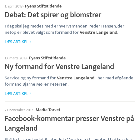
Fyens Stiftstidende
1. april 2018
·
Debat: Det spirer og blomstrer
I dag skal jeg mødes med erhvervsmanden Peder Hansen, der
netop er blevet valgt som formand for
Venstre Langeland
.
LÆS ARTIKEL
Fyens Stiftstidende
13. marts 2018
·
Ny formand for Venstre Langeland
Service og ny formand for
Venstre Langeland
- her med afgående
formand Bjarne Møller Petersen.
LÆS ARTIKEL
Medie Torvet
21. november 2017
·
Facebook-kommentar presser Venstre på
Langeland
Støtte fra baglandet Baglandet i Venstre på Langeland bakker dog