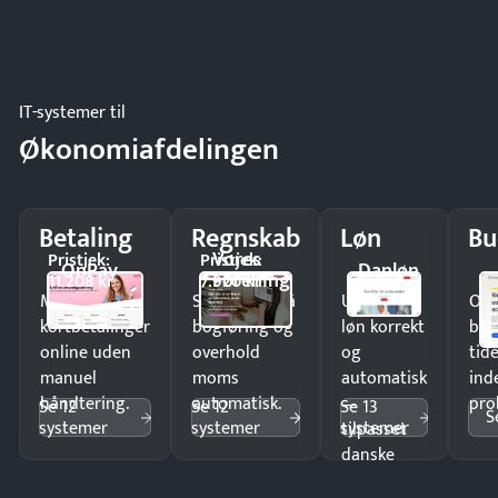
IT-systemer til
Økonomiafdelingen
Betaling
Regnskab
Løn
Bu
Vores
Pristjek:
Pristjek:
OnPay
Danløn
Forening
11.208 kr
7.920 kr
Modtag
Spar timer på
Udbetal
Op
kortbetalinger
bogføring og
løn korrekt
bud
online uden
overhold
og
tide
manuel
moms
automatisk
ind
håndtering.
automatisk.
—
pro
Se 12
Se 12
Se 13
S
systemer
systemer
systemer
tilpasset
danske
regler.