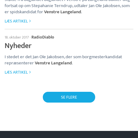
fortsat op om Stepahanie Terndrup, udtaler Jan Ole Jakobsen, som
er spidskandidat for
Venstre Langeland
.
LÆS ARTIKEL
RadioDiablo
18. oktober 2017
·
Nyheder
I stedet er det Jan Ole Jakobsen, der som borgmesterkandidat
repræsenterer
Venstre Langeland
.
LÆS ARTIKEL
SE FLERE