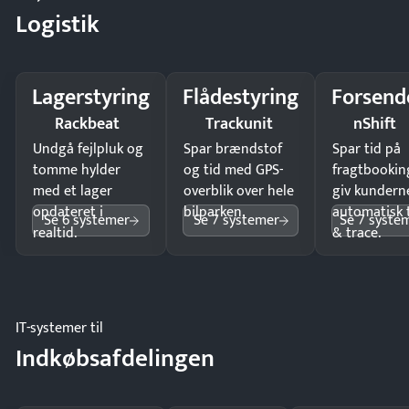
Logistik
Lagerstyring
Flådestyring
Forsend
Rackbeat
Trackunit
nShift
Undgå fejlpluk og
Spar brændstof
Spar tid på
tomme hylder
og tid med GPS-
fragtbookin
med et lager
overblik over hele
giv kundern
opdateret i
bilparken.
automatisk 
Se 6 systemer
Se 7 systemer
Se 7 syste
realtid.
& trace.
IT-systemer til
Indkøbsafdelingen