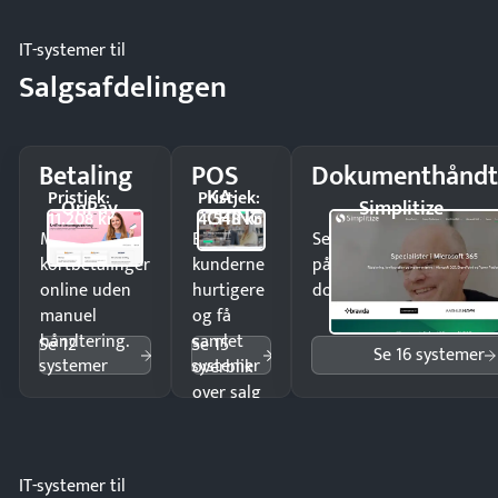
IT-systemer til
Salgsafdelingen
Betaling
POS
Dokumenthåndt
KA-
Pristjek:
Pristjek:
OnPay
Simplitize
CHING
11.208 kr
4.548 kr
Modtag
Ekspedér
Send kontrakter til unde
kortbetalinger
kunderne
på minutter og mist ing
online uden
hurtigere
dokumenter.
manuel
og få
håndtering.
samlet
Se 12
Se 15
Se 16 systemer
systemer
systemer
overblik
over salg
og lager.
IT-systemer til