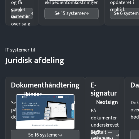
og få
ekspedientomkostninger.
opdateret i
samlet
realtid.
Se 15
Se 15 systemer
Se 6 system
systemer
overblik
over salg
og lager.
IT-systemer til
Juridisk afdeling
Dokumenthåndtering
E-
Da
signatur
Ibinder
Nextsign
Send kontrakter til underskrift
Dok
på minutter og mist ingen
ove
Få
dokumenter.
bød
dokumenter
underskrevet
Se 5
digitalt —
Se 16 systemer
systemer