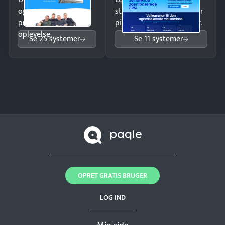
og giv kunderne en
struktureret overblik over
professionel
pipeline og opfølgninger.
oplevelse.
Se 25 systemer
Se 11 systemer
OPRET GRATIS BRUGER
LOG IND