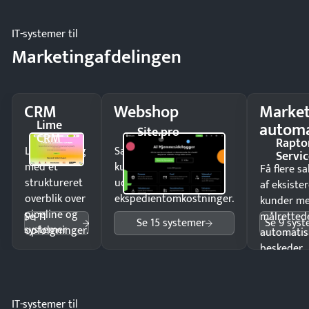
IT-systemer til
Marketingafdelingen
CRM
Webshop
Market
Lime
automa
Site.pro
CRM
Rapto
Luk flere salg
Sælg produkter 24/7 til
Servic
med et
kunder i hele landet
Få flere s
struktureret
uden
af eksiste
overblik over
ekspedientomkostninger.
kunder m
pipeline og
Se 11
målrettede
Se 15 systemer
Se 9 sys
systemer
opfølgninger.
automatis
beskeder.
IT-systemer til