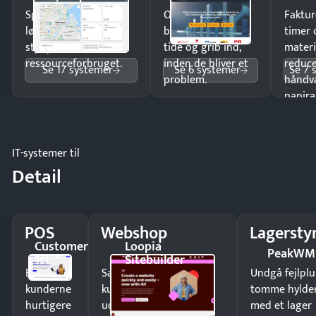
Spar tid på
Opdag
Faktur
lønberegning og få
budgetafvigelser i
timer 
styr på
tide og grib ind,
materi
ressourceforbruget.
inden de bliver et
reduc
Se 17 systemer
Se 6 systemer
Se 7 
problem.
håndv
papira
IT-systemer til
Detail
POS
Webshop
Lagersty
Customer
Loopia
PeakWM
1st
Sitebuilder
Ekspedér
Sælg produkter 24/7 til
Undgå fejlplu
kunderne
kunder i hele landet
tomme hylde
hurtigere
uden
med et lager