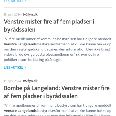
LÆS ARTIKEL
tv2fyn.dk
15. april 2024
·
Venstre mister fire af fem pladser i
byrådssalen
"Vi fire medlemmer af kommunalbestyrelsen har tidligere meddelt
Venstre Langelands
bestyrelsesformand, at vi ikke kunne bakke op
om den valgte spidskandidat, men den information blev ikke bragt
videre til de øvrige bestyrelsesmedlemmer," skriver de fire
politikere som forklaring på årsagen.
LÆS ARTIKEL
tv2fyn.dk
15. april 2024
·
Bombe på Langeland: Venstre mister fire
af fem pladser i byrådssalen
"Vi fire medlemmer af kommunalbestyrelsen har tidligere meddelt
Venstre Langelands
bestyrelsesformand, at vi ikke kunne bakke op
om den valgte spidskandidat, men den information blev ikke bragt