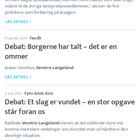
videre til de øvrige bestyrelsesmedlemmer," skriver de fire
politikere som forklaring på årsagen.
LÆS ARTIKEL
faa.dk
11. januar 2024
·
Debat: Borgerne har talt – det er en
ommer
Jesper Skovhus,
Venstre Langeland
.
LÆS ARTIKEL
Fyns Amts Avis
3. juni 2021
·
Debat: Et slag er vundet – en stor opgave
står foran os
Radikale
Venstre Langeland
mener, at det siddende styre må
komme med klare meldinger om, hvordan man vil håndtere den
alvorlige situation.