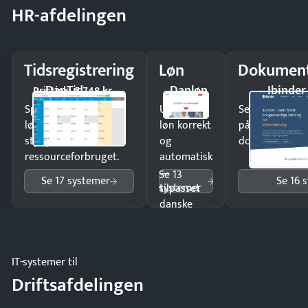
HR-afdelingen
Tidsregistrering
Løn
Dokument
DanTid
Danløn
Ibinder
Pristjek: 5.748 kr
Spar tid på
Udbetal
Send kontrakter
lønberegning og få
løn korrekt
på minutter o
styr på
og
dokumenter.
ressourceforbruget.
automatisk
—
Se 13
Se 17 systemer
Se 16 
systemer
tilpasset
danske
regler.
IT-systemer til
Driftsafdelingen