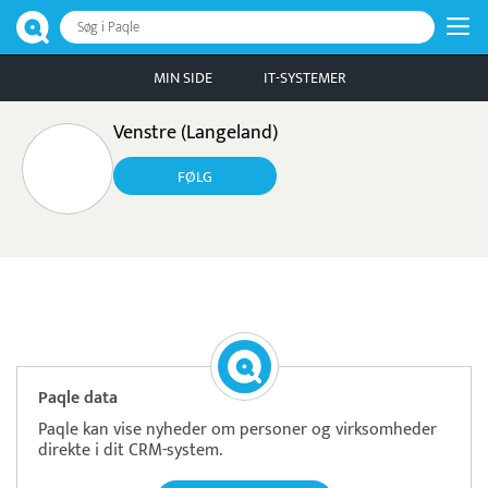
Søg i Paqle
MIN SIDE
IT-SYSTEMER
Venstre (Langeland)
FØLG
Pristjek:
11.208 kr
Se priseksempel
OnPay
Betaling
Paqle data
Paqle kan vise nyheder om personer og virksomheder
direkte i dit CRM-system.