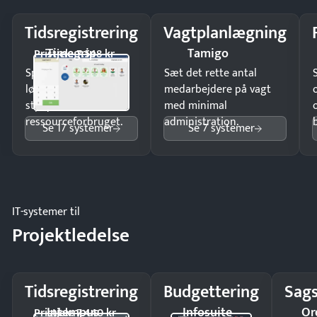
Tidsregistrering
Vagtplanlægning
Timegrip
Tamigo
Pristjek: 7.548 kr
Spar tid på
Sæt det rette antal
lønberegning og få
medarbejdere på vagt
styr på
med minimal
ressourceforbruget.
administration.
Se 17 systemer
Se 7 systemer
IT-systemer til
Projektledelse
Tidsregistrering
Budgettering
Sags
Intempus
Infosuite
Or
Pristjek: 7.440 kr