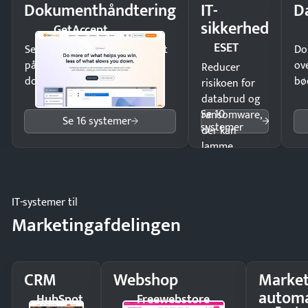
Dokumenthåndtering
IT-
D
sikkerhed
GetAccept
ESET
Send kontrakter til underskrift
Do
på minutter og mist ingen
ov
Reducer
dokumenter.
bø
risikoen for
databrud og
Se 10
ransomware,
Se 16 systemer
systemer
der kan
lamme
driften.
IT-systemer til
Marketingafdelingen
CRM
Webshop
Market
automa
HubSpot
Freewebstore