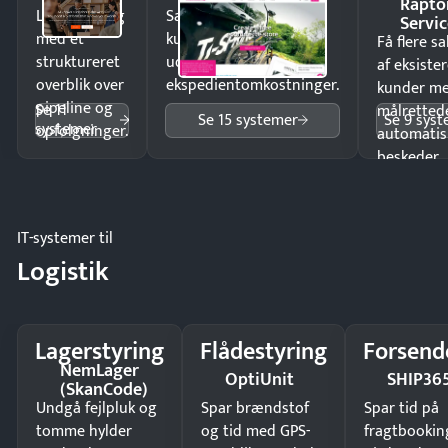
Rapto
Luk flere salg
Sælg produkter 24/7 til
Servic
med et
kunder i hele landet
Få flere s
struktureret
uden
af eksiste
overblik over
ekspedientomkostninger.
kunder m
pipeline og
Se 11
målrettede
Se 15 systemer
Se 9 sys
systemer
opfølgninger.
automatis
beskeder.
IT-systemer til
Logistik
Lagerstyring
Flådestyring
Forsend
NemLager
OptiUnit
SHIP36
(SkanCode)
Undgå fejlpluk og
Spar brændstof
Spar tid på
tomme hylder
og tid med GPS-
fragtbookin