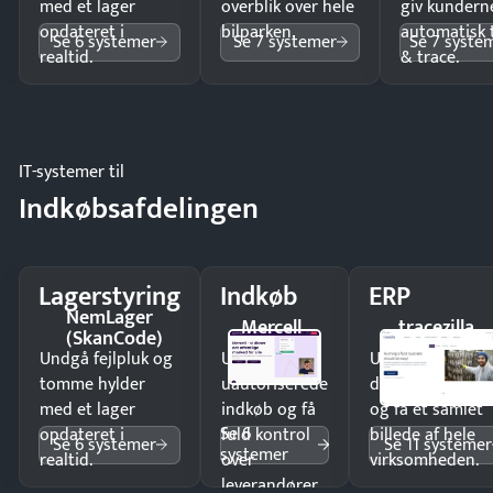
med et lager
overblik over hele
giv kundern
opdateret i
bilparken.
automatisk 
Se 6 systemer
Se 7 systemer
Se 7 syste
realtid.
& trace.
IT-systemer til
Indkøbsafdelingen
Lagerstyring
Indkøb
ERP
NemLager
Mercell
tracezilla
(SkanCode)
Undgå fejlpluk og
Undgå
Undgå
tomme hylder
uautoriserede
dobbeltindtastn
med et lager
indkøb og få
og få ét samlet
Se 6
opdateret i
fuld kontrol
billede af hele
Se 6 systemer
Se 11 systemer
systemer
realtid.
over
virksomheden.
leverandører