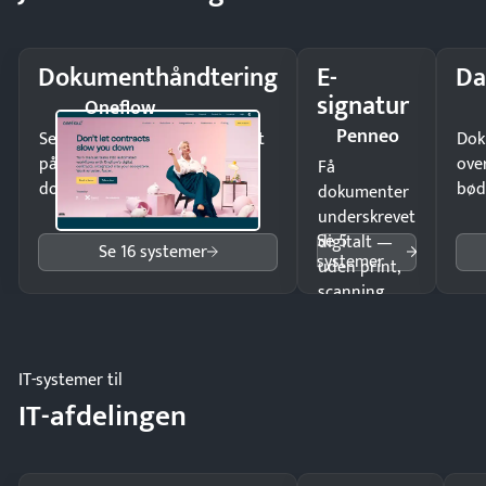
Dokumenthåndtering
E-
Da
signatur
Oneflow
Penneo
Send kontrakter til underskrift
Dok
på minutter og mist ingen
ove
Få
dokumenter.
bød
dokumenter
underskrevet
Se 5
digitalt —
Se 16 systemer
systemer
uden print,
scanning
eller fysisk
møde.
IT-systemer til
IT-afdelingen