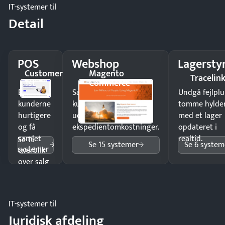
IT-systemer til
Detail
POS
Webshop
Lagersty
Customer
Magento
Tracelin
1st
Commerce
Ekspedér
Sælg produkter 24/7 til
Undgå fejlplu
kunderne
kunder i hele landet
tomme hylde
hurtigere
uden
med et lager
og få
ekspedientomkostninger.
opdateret i
samlet
realtid.
Se 15
Se 15 systemer
Se 6 system
systemer
overblik
over salg
og lager.
IT-systemer til
Juridisk afdeling