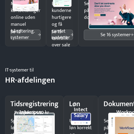
Modtag
Ekspedér
Send kontrakter til unde
kortbetalinger
kunderne
på minutter og mist ing
online uden
hurtigere
dokumenter.
manuel
og få
håndtering.
samlet
Se 12
Se 15
Se 16 systemer
systemer
systemer
overblik
over salg
og lager.
IT-systemer til
HR-afdelingen
Tidsregistrering
Løn
Dokument
Intect
Intempus
Workpo
Pristjek: 7.440 kr
Salary
Spar tid på
Udbetal
Send kontrakter
lønberegning og få
løn korrekt
på minutter o