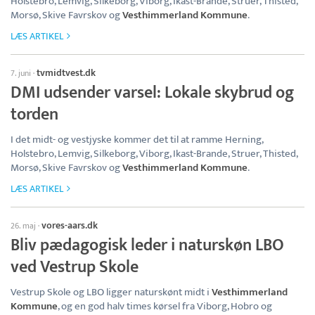
Holstebro, Lemvig, Silkeborg, Viborg, Ikast-Brande, Struer, Thisted,
Morsø, Skive Favrskov og
Vesthimmerland Kommune
.
LÆS ARTIKEL
tvmidtvest.dk
7. juni
·
DMI udsender varsel: Lokale skybrud og
torden
I det midt- og vestjyske kommer det til at ramme Herning,
Holstebro, Lemvig, Silkeborg, Viborg, Ikast-Brande, Struer, Thisted,
Morsø, Skive Favrskov og
Vesthimmerland Kommune
.
LÆS ARTIKEL
vores-aars.dk
26. maj
·
Bliv pædagogisk leder i naturskøn LBO
ved Vestrup Skole
Vestrup Skole og LBO ligger naturskønt midt i
Vesthimmerland
Kommune
, og en god halv times kørsel fra Viborg, Hobro og