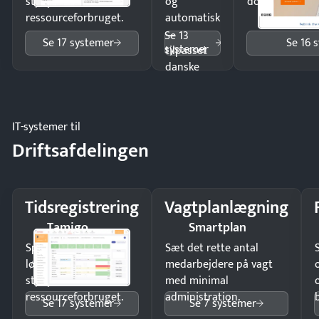
styr på
og
dokumenter.
ressourceforbruget.
automatisk
—
Se 13
Se 17 systemer
Se 16 
systemer
tilpasset
danske
regler.
IT-systemer til
Driftsafdelingen
Tidsregistrering
Vagtplanlægning
Tamigo
Smartplan
Spar tid på
Sæt det rette antal
lønberegning og få
medarbejdere på vagt
styr på
med minimal
ressourceforbruget.
administration.
Se 17 systemer
Se 7 systemer