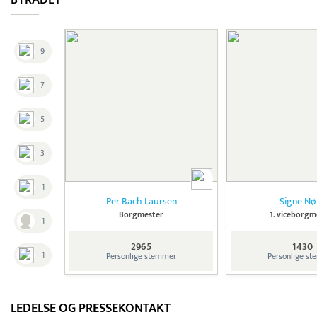
BYRÅDET
9
7
5
3
1
Per Bach Laursen
Signe Nø
Borgmester
1. viceborgm
1
2965
1430
1
Personlige stemmer
Personlige s
LEDELSE OG PRESSEKONTAKT