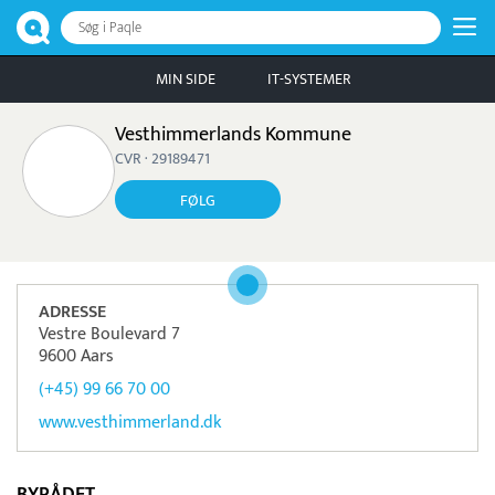
Søg i Paqle
MIN SIDE
IT-SYSTEMER
Vesthimmerlands Kommune
CVR · 29189471
FØLG
ADRESSE
Vestre Boulevard 7
9600 Aars
(+45) 99 66 70 00
www.vesthimmerland.dk