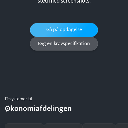
sted med screenshots.
Gå på opdagelse
Byg en kravspecifikation
IT-systemer til
Økonomiafdelingen