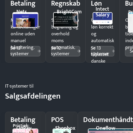
Betaling
Regnskab
Løn
Bu
Intect
Nets
BrightCom
Pr
Salary
Modtag
Spar timer på
Udbetal
Op
kortbetalinger
bogføring og
løn korrekt
bud
online uden
overhold
og
tide
manuel
moms
automatisk
ind
håndtering.
automatisk.
—
pro
Se 12
Se 12
Se 13
S
systemer
systemer
systemer
tilpasset
danske
regler.
IT-systemer til
Salgsafdelingen
Betaling
POS
Dokumenthåndt
Pristjek:
OnPay
Shopbox
Oneflow
11.208 kr