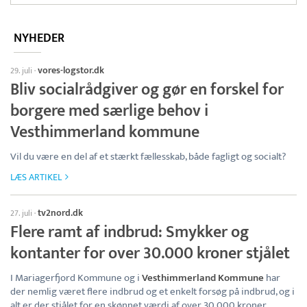
NYHEDER
vores-logstor.dk
29. juli
·
Bliv socialrådgiver og gør en forskel for
borgere med særlige behov i
Vesthimmerland kommune
Vil du være en del af et stærkt fællesskab, både fagligt og socialt?
LÆS ARTIKEL
tv2nord.dk
27. juli
·
Flere ramt af indbrud: Smykker og
kontanter for over 30.000 kroner stjålet
I Mariagerfjord Kommune og i
Vesthimmerland Kommune
har
der nemlig været flere indbrud og et enkelt forsøg på indbrud, og i
alt er der stjålet for en skønnet værdi af over 30.000 kroner.