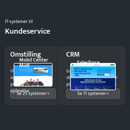
og forbrug.
IT-systemer til
Kundeservice
Omstilling
CRM
Mobil Center
Salesforce
Midt
Undgå tabte opkald
Luk flere salg med et
og giv kunderne en
struktureret overblik over
professionel
pipeline og opfølgninger.
oplevelse.
Se 25 systemer
Se 11 systemer