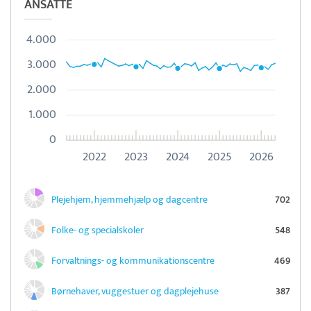
ANSATTE
4.000
3.000
2.000
1.000
0
2022
2023
2024
2025
2026
Plejehjem, hjemmehjælp og dagcentre
702
Folke- og specialskoler
548
Forvaltnings- og kommunikationscentre
469
Børnehaver, vuggestuer og dagplejehuse
387