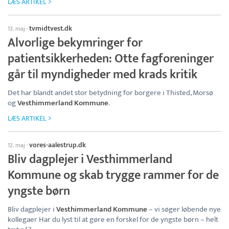
LÆS ARTIKEL
tvmidtvest.dk
13. maj
·
Alvorlige bekymringer for
patientsikkerheden: Otte fagforeninger
går til myndigheder med krads kritik
Det har blandt andet stor betydning for borgere i Thisted, Morsø
og
Vesthimmerland Kommune
.
LÆS ARTIKEL
vores-aalestrup.dk
12. maj
·
Bliv dagplejer i Vesthimmerland
Kommune og skab trygge rammer for de
yngste børn
Bliv dagplejer i
Vesthimmerland Kommune
– vi søger løbende nye
kollegaer Har du lyst til at gøre en forskel for de yngste børn – helt