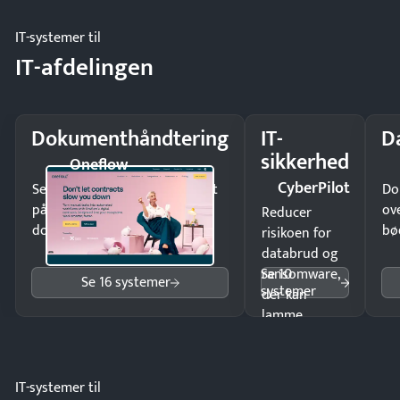
møde.
IT-systemer til
IT-afdelingen
Dokumenthåndtering
IT-
D
sikkerhed
Oneflow
CyberPilot
Send kontrakter til underskrift
Do
på minutter og mist ingen
ov
Reducer
dokumenter.
bø
risikoen for
databrud og
Se 10
ransomware,
Se 16 systemer
systemer
der kan
lamme
driften.
IT-systemer til