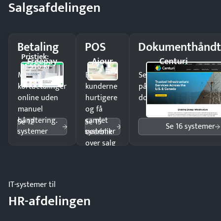
Salgsafdelingen
Betaling
POS
Dokumenthåndt
Pristjek:
Freepay
Ajour
Centuri
11.556 kr
Modtag
Ekspedér
Send kontrakter til unde
kortbetalinger
kunderne
på minutter og mist ing
online uden
hurtigere
dokumenter.
manuel
og få
håndtering.
samlet
Se 12
Se 15
Se 16 systemer
systemer
systemer
overblik
over salg
og lager.
IT-systemer til
HR-afdelingen