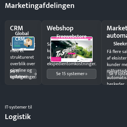
Marketingafdelingen
CRM
Webshop
Market
Global
automa
Freewebstore
CRM
Sleek
Luk flere salg
Sælg produkter 24/7 til
med et
kunder i hele landet
Få flere s
struktureret
uden
af eksiste
overblik over
ekspedientomkostninger.
kunder m
pipeline og
Se 11
målrettede
Se 15 systemer
Se 9 sys
systemer
opfølgninger.
automatis
beskeder.
IT-systemer til
Logistik