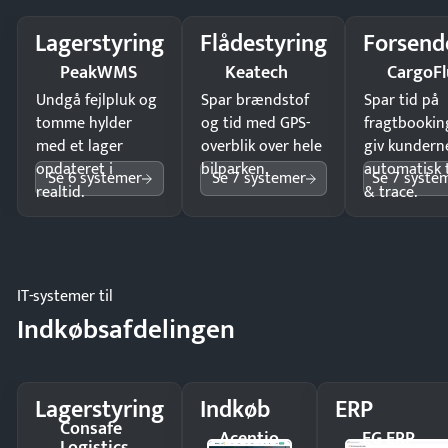
Lagerstyring
Flådestyring
Forsend
PeakWMS
Keatech
CargoFl
Undgå fejlpluk og
Spar brændstof
Spar tid på
tomme hylder
og tid med GPS-
fragtbookin
med et lager
overblik over hele
giv kundern
opdateret i
bilparken.
automatisk 
Se 6 systemer
Se 7 systemer
Se 7 syste
realtid.
& trace.
IT-systemer til
Indkøbsafdelingen
Lagerstyring
Indkøb
ERP
Consafe
Acentio
EG ERP