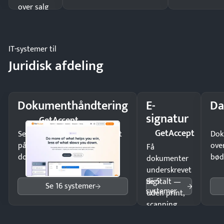
over salg
og lager.
IT-systemer til
Juridisk afdeling
Dokumenthåndtering
E-
Da
signatur
GetAccept
GetAccept
Send kontrakter til underskrift
Dok
på minutter og mist ingen
ove
Få
dokumenter.
bød
dokumenter
underskrevet
Se 5
digitalt —
Se 16 systemer
systemer
uden print,
scanning
eller fysisk