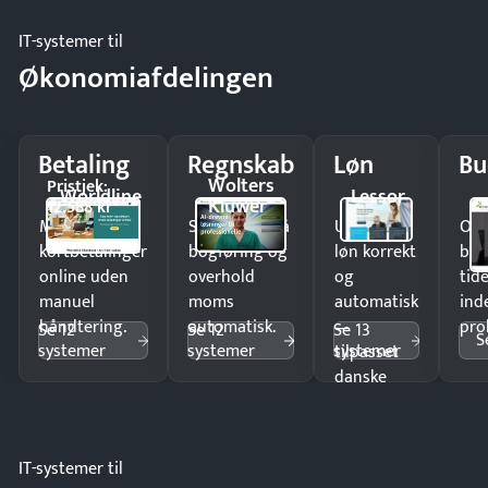
IT-systemer til
Økonomiafdelingen
Betaling
Regnskab
Løn
Bu
Wolters
Pristjek:
Worldline
Lessor
Kluwer
12.588 kr
Modtag
Spar timer på
Udbetal
Op
kortbetalinger
bogføring og
løn korrekt
bud
online uden
overhold
og
tide
manuel
moms
automatisk
ind
håndtering.
automatisk.
—
pro
Se 12
Se 12
Se 13
S
systemer
systemer
systemer
tilpasset
danske
regler.
IT-systemer til