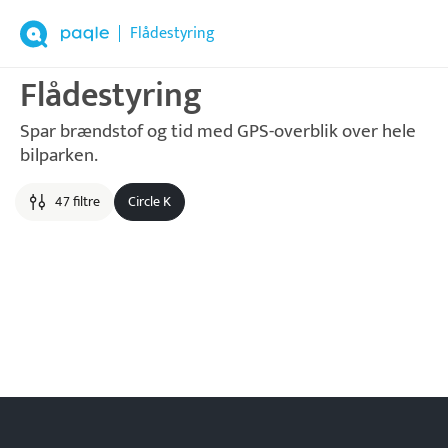
Flådestyring
Flådestyring
Spar brændstof og tid med GPS-overblik over hele
bilparken.
47 filtre
Circle K