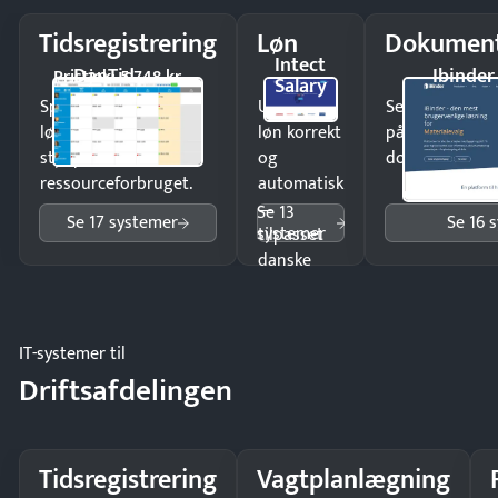
Tidsregistrering
Løn
Dokument
Intect
DanTid
Ibinder
Pristjek: 5.748 kr
Salary
Spar tid på
Udbetal
Send kontrakter
lønberegning og få
løn korrekt
på minutter o
styr på
og
dokumenter.
ressourceforbruget.
automatisk
—
Se 13
Se 17 systemer
Se 16 
systemer
tilpasset
danske
regler.
IT-systemer til
Driftsafdelingen
Tidsregistrering
Vagtplanlægning