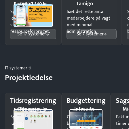
ZeBon
Tamigo
Pristjek: 7.540 kr
Spar tid på
Sæt det rette antal
lønberegning og få
medarbejdere på vagt
styr på
med minimal
ressourceforbruget.
administration.
Se 17 systemer
Se 7 systemer
IT-systemer til
Projektledelse
Tidsregistrering
Budgettering
Sags
Timegrip
Infosuite
Mi
Pristjek: 7.548 kr
Spar tid på
Opdag
Faktur
lønberegning og få
budgetafvigelser i
timer 