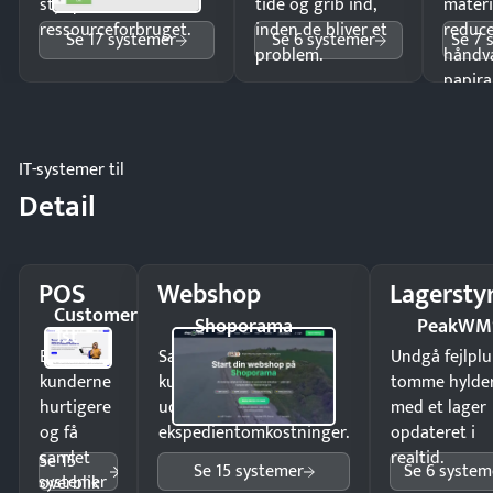
styr på
tide og grib ind,
materi
ressourceforbruget.
inden de bliver et
reduc
Se 17 systemer
Se 6 systemer
Se 7 
problem.
håndv
papira
IT-systemer til
Detail
POS
Webshop
Lagersty
Customer
Shoporama
PeakWM
1st
Ekspedér
Sælg produkter 24/7 til
Undgå fejlplu
kunderne
kunder i hele landet
tomme hylde
hurtigere
uden
med et lager
og få
ekspedientomkostninger.
opdateret i
samlet
realtid.
Se 15
Se 15 systemer
Se 6 system
systemer
overblik