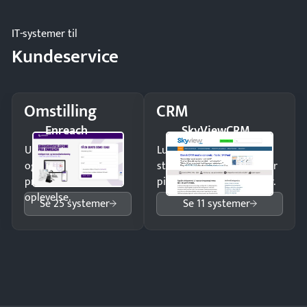
IT-systemer til
Kundeservice
Omstilling
CRM
Enreach
SkyViewCRM
Undgå tabte opkald
Luk flere salg med et
og giv kunderne en
struktureret overblik over
professionel
pipeline og opfølgninger.
oplevelse.
Se 25 systemer
Se 11 systemer