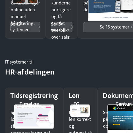
kortbetalinger
kunderne
på minutter og mist ing
online uden
hurtigere
dokumenter.
manuel
og få
håndtering.
samlet
Se 12
Se 15
Se 16 systemer
systemer
systemer
overblik
over salg
og lager.
IT-systemer til
HR-afdelingen
Tidsregistrering
Løn
Dokument
TimeLog
EG
Centuri
Spar tid på
Udbetal
Send kontrakter
lønberegning og få
løn korrekt
på minutter o
styr på
og
dokumenter.