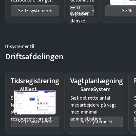
ressourceforbruget.
automatisk
—
Se 13
Se 17 systemer
Se 16 
systemer
tilpasset
danske
regler.
IT-systemer til
Driftsafdelingen
Tidsregistrering
Vagtplanlægning
Milient
SameSystem
Spar tid på
Sæt det rette antal
lønberegning og få
medarbejdere på vagt
styr på
med minimal
ressourceforbruget.
administration.
Se 17 systemer
Se 7 systemer