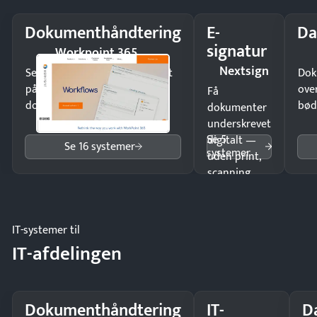
Dokumenthåndtering
E-
Da
signatur
Workpoint 365
Nextsign
Send kontrakter til underskrift
Dok
på minutter og mist ingen
ove
Få
dokumenter.
bød
dokumenter
underskrevet
Se 5
digitalt —
Se 16 systemer
systemer
uden print,
scanning
eller fysisk
møde.
IT-systemer til
IT-afdelingen
Dokumenthåndtering
IT-
D