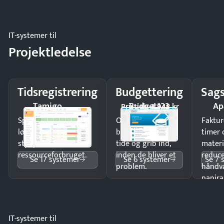
IT-systemer til
Projektledelse
Tidsregistrering
Budgettering
Sags
Tamigo
Budget123
Ap
Pristjek: 3.948 kr
Spar tid på
Opdag
Faktur
lønberegning og få
budgetafvigelser i
timer 
styr på
tide og grib ind,
materi
ressourceforbruget.
inden de bliver et
reduc
Se 17 systemer
Se 6 systemer
Se 7 
problem.
håndv
papira
IT-systemer til