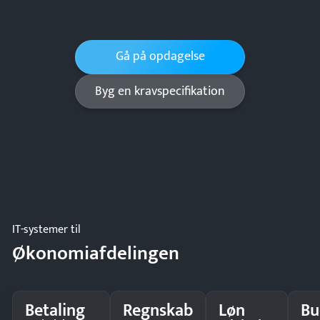
Gå på opdagelse
Byg en kravspecifikation
IT-systemer til
Økonomiafdelingen
Betaling
Regnskab
Løn
Bu