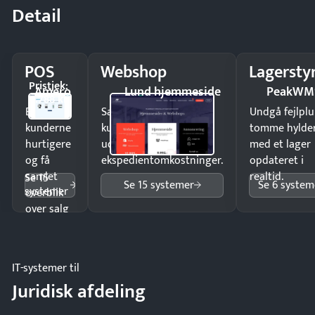
Detail
POS
Webshop
Lagersty
Pristjek:
Amero
Lund hjemmeside
PeakWM
4.788 kr
Ekspedér
Sælg produkter 24/7 til
Undgå fejlplu
kunderne
kunder i hele landet
tomme hylde
hurtigere
uden
med et lager
og få
ekspedientomkostninger.
opdateret i
samlet
realtid.
Se 15
Se 15 systemer
Se 6 system
systemer
overblik
over salg
og lager.
IT-systemer til
Juridisk afdeling