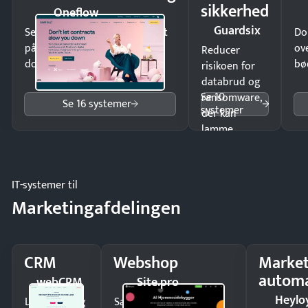
sikkerhed
Oneflow
Guardsix
Send kontrakter til underskrift
Do
på minutter og mist ingen
ov
Reducer
dokumenter.
bø
risikoen for
databrud og
Se 10
ransomware,
Se 16 systemer
systemer
der kan
lamme
driften.
IT-systemer til
Marketingafdelingen
CRM
Webshop
Market
automa
webCRM
Site.pro
Heylo
Luk flere salg
Sælg produkter 24/7 til