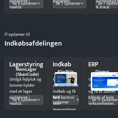
opdateret i
bilparken.
automatisk 
Se 6 systemer
Se 7 systemer
Se 7 syste
realtid.
& trace.
IT-systemer til
Indkøbsafdelingen
Lagerstyring
Indkøb
ERP
NemLager
KlarPris
Dinero
(SkanCode)
Undgå fejlpluk og
Undgå
Undgå
tomme hylder
uautoriserede
dobbeltindtastn
med et lager
indkøb og få
og få ét samlet
Se 6
opdateret i
fuld kontrol
billede af hele
Se 6 systemer
Se 11 systemer
systemer
realtid.
over
virksomheden.
leverandører
og forbrug.