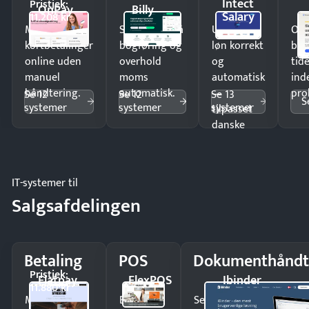
Intect
Pristjek:
OnPay
Billy
Salary
11.208 kr
Modtag
Spar timer på
Udbetal
Op
kortbetalinger
bogføring og
løn korrekt
bud
online uden
overhold
og
tide
manuel
moms
automatisk
ind
håndtering.
automatisk.
—
pro
Se 12
Se 12
Se 13
S
systemer
systemer
systemer
tilpasset
danske
regler.
IT-systemer til
Salgsafdelingen
Betaling
POS
Dokumenthåndt
Pristjek:
Flatpay
FlexPOS
Ibinder
11.880 kr
Modtag
Ekspedér
Send kontrakter til unde