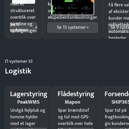
med et
kunder i hele landet
Få flere s
struktureret
uden
af eksiste
overblik over
ekspedientomkostninger.
kunder m
pipeline og
Se 11
målrettede
Se 15 systemer
Se 9 sys
systemer
opfølgninger.
automatis
beskeder.
IT-systemer til
Logistik
Lagerstyring
Flådestyring
Forsend
PeakWMS
Mapon
SHIP36
Undgå fejlpluk og
Spar brændstof
Spar tid på
tomme hylder
og tid med GPS-
fragtbookin
med et lager
overblik over hele
giv kundern