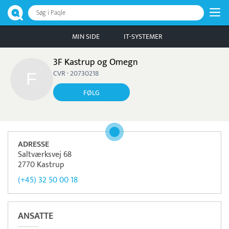
Søg i Paqle
MIN SIDE
IT-SYSTEMER
3F Kastrup og Omegn
CVR · 20730218
FØLG
ADRESSE
Saltværksvej 68
2770 Kastrup
(+45) 32 50 00 18
ANSATTE