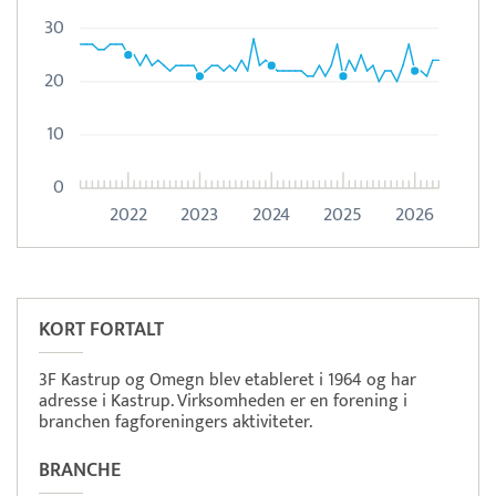
30
20
10
0
2022
2023
2024
2025
2026
Pristjek:
11.208 kr
Se priseksempel
OnPay
Betaling
KORT FORTALT
3F Kastrup og Omegn blev etableret i 1964 og har
adresse i Kastrup. Virksomheden er en forening i
branchen fagforeningers aktiviteter.
BRANCHE