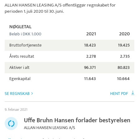
ALLAN HANSEN LEASING A/S
offentliggør regnskabet for
perioden 1. juli 2020 til 30. juni.
NØGLETAL
2021
2020
Beløb i DKK 1.000
Bruttofortjeneste
18.423
19.425
Årets resultat
2.278
2.735
Aktiver i alt
96.371
80.823
Egenkapital
11.643
10.664
SE REGNSKAB
HENT PDF
9. februar 2021
Uffe Bruhn Hansen forlader bestyrelsen
ALLAN HANSEN LEASING A/S