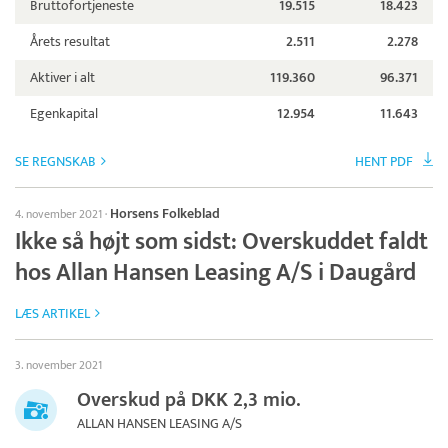
Bruttofortjeneste
19.515
18.423
Årets resultat
2.511
2.278
Aktiver i alt
119.360
96.371
Egenkapital
12.954
11.643
SE REGNSKAB
HENT PDF
Horsens Folkeblad
4. november 2021
·
Ikke så højt som sidst: Overskuddet faldt
hos Allan Hansen Leasing A/S i Daugård
LÆS ARTIKEL
3. november 2021
Overskud på DKK 2,3 mio.
ALLAN HANSEN LEASING A/S