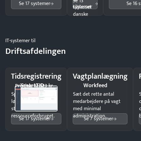
Se 13
Se 17 systemer
Se 16 
systemer
tilpasset
danske
regler.
IT-systemer til
Driftsafdelingen
Tidsregistrering
Vagtplanlægning
SmartTID
Workfeed
Pristjek: 12.523 kr
Spar tid på
Sæt det rette antal
lønberegning og få
medarbejdere på vagt
styr på
med minimal
ressourceforbruget.
administration.
Se 17 systemer
Se 7 systemer