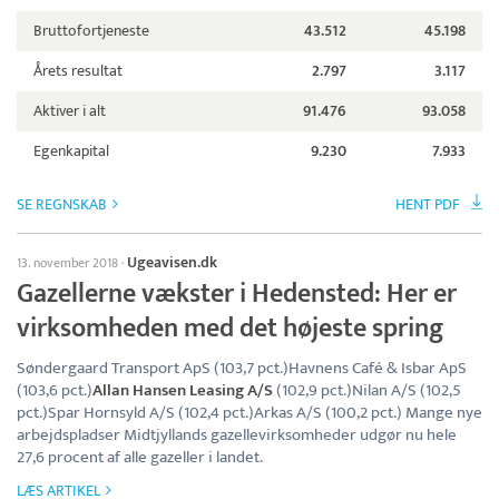
Bruttofortjeneste
43.512
45.198
Årets resultat
2.797
3.117
Aktiver i alt
91.476
93.058
Egenkapital
9.230
7.933
SE REGNSKAB
HENT PDF
Ugeavisen.dk
13. november 2018
·
Gazellerne vækster i Hedensted: Her er
virksomheden med det højeste spring
Søndergaard Transport ApS (103,7 pct.)Havnens Café & Isbar ApS
(103,6 pct.)
Allan Hansen Leasing A/S
(102,9 pct.)Nilan A/S (102,5
pct.)Spar Hornsyld A/S (102,4 pct.)Arkas A/S (100,2 pct.) Mange nye
arbejdspladser Midtjyllands gazellevirksomheder udgør nu hele
27,6 procent af alle gazeller i landet.
LÆS ARTIKEL