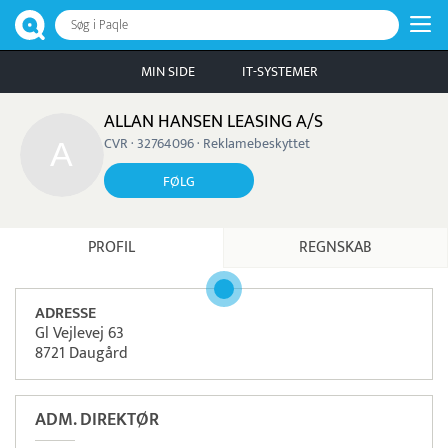
Søg i Paqle
MIN SIDE
IT-SYSTEMER
ALLAN HANSEN LEASING A/S
CVR · 32764096 · Reklamebeskyttet
FØLG
PROFIL
REGNSKAB
ADRESSE
Gl Vejlevej 63
8721 Daugård
ADM. DIREKTØR