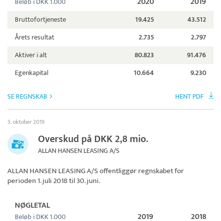
2020
2019
Beløb i DKK 1.000
Bruttofortjeneste
19.425
43.512
Årets resultat
2.735
2.797
Aktiver i alt
80.823
91.476
Egenkapital
10.664
9.230
SE REGNSKAB
HENT PDF
3. oktober 2019
Overskud på DKK 2,8 mio.
ALLAN HANSEN LEASING A/S
ALLAN HANSEN LEASING A/S
offentliggør regnskabet for
perioden 1. juli 2018 til 30. juni.
NØGLETAL
2019
2018
Beløb i DKK 1.000