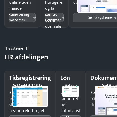
online uden
hurtigere
dokumenter.
manuel
og få
håndtering.
samlet
Se 12
Se 15
Se 16 systemer
systemer
systemer
overblik
over salg
og lager.
IT-systemer til
HR-afdelingen
Tidsregistrering
Løn
Dokument
DanTid
Salary
GetAcc
Pristjek: 5.748 kr
Spar tid på
Udbetal
Send kontrakter
lønberegning og få
løn korrekt
på minutter o
styr på
og
dokumenter.
ressourceforbruget.
automatisk
—