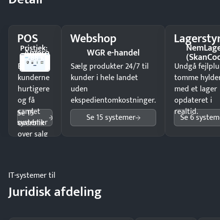
POS
Webshop
Lagersty
NemLag
Pristjek:
Amero
WGR e-handel
(SkanCo
4.788 kr
Ekspedér
Sælg produkter 24/7 til
Undgå fejlplu
kunderne
kunder i hele landet
tomme hylde
hurtigere
uden
med et lager
og få
ekspedientomkostninger.
opdateret i
samlet
realtid.
Se 15
Se 15 systemer
Se 6 system
systemer
overblik
over salg
og lager.
IT-systemer til
Juridisk afdeling