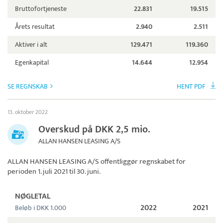
Bruttofortjeneste
22.831
19.515
Årets resultat
2.940
2.511
Aktiver i alt
129.471
119.360
Egenkapital
14.644
12.954
SE REGNSKAB
HENT PDF
13. oktober 2022
Overskud på DKK 2,5 mio.
ALLAN HANSEN LEASING A/S
ALLAN HANSEN LEASING A/S
offentliggør regnskabet for
perioden 1. juli 2021 til 30. juni.
NØGLETAL
2022
2021
Beløb i DKK 1.000