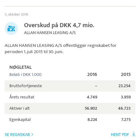
5. oktober 2016
Overskud på DKK 4,7 mio.
ALLAN HANSEN LEASING A/S
ALLAN HANSEN LEASING A/S
offentliggør regnskabet for
perioden 1. juli 2015 til 30. juni.
NØGLETAL
2016
2015
Beløb i DKK 1.000
Bruttofortjeneste
–
23.254
Årets resultat
4.749
3.959
Aktiver i alt
56.902
46.723
Egenkapital
8.224
7.275
SE REGNSKAB
HENT PDF