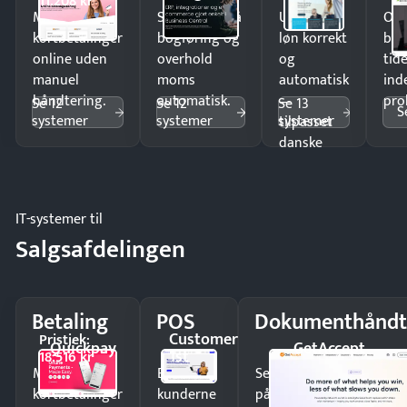
11.208 kr
Modtag
Spar timer på
Udbetal
Op
kortbetalinger
bogføring og
løn korrekt
bud
online uden
overhold
og
tide
manuel
moms
automatisk
ind
håndtering.
automatisk.
—
pro
Se 12
Se 12
Se 13
S
systemer
systemer
systemer
tilpasset
danske
regler.
IT-systemer til
Salgsafdelingen
Betaling
POS
Dokumenthåndt
Customer
Pristjek:
Quickpay
GetAccept
1st
18.516 kr
Modtag
Ekspedér
Send kontrakter til unde
kortbetalinger
kunderne
på minutter og mist ing