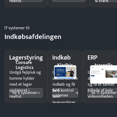
realtid.
& trace.
IT-systemer til
Indkøbsafdelingen
Lagerstyring
Indkøb
ERP
Consafe
KlarPris
tracezilla
Logistics
Undgå fejlpluk og
Undgå
Undgå
tomme hylder
uautoriserede
dobbeltindtastn
med et lager
indkøb og få
og få ét samlet
Se 6
opdateret i
fuld kontrol
billede af hele
Se 6 systemer
Se 11 systemer
systemer
realtid.
over
virksomheden.
leverandører
og forbrug.