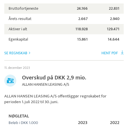
Bruttofortjeneste
24.166
22.831
Årets resultat
2.667
2.940
Aktiver i alt
118.928
129.471
Egenkapital
15.861
14.644
SE REGNSKAB
HENT PDF
11. december 2023
Overskud på DKK 2,9 mio.
ALLAN HANSEN LEASING A/S
ALLAN HANSEN LEASING A/S
offentliggør regnskabet for
perioden 1. juli 2022 til 30. juni.
NØGLETAL
2023
2022
Beløb i DKK 1.000