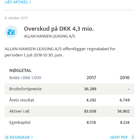
LÆS ARTIKEL
8. oktober 2017
Overskud på DKK 4,3 mio.
ALLAN HANSEN LEASING A/S
ALLAN HANSEN LEASING A/S
offentliggør regnskabet for
perioden 1. juli 2016 til 30. juni.
NØGLETAL
2017
2016
Beløb i DKK 1.000
Bruttofortjeneste
36.289
–
Årets resultat
4.292
4.749
Aktiver i alt
83.038
56.902
Egenkapital
8.516
8.224
SE REGNSKAB
HENT PDF