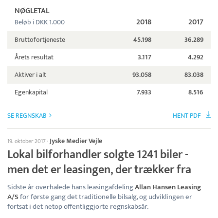
NØGLETAL
2018
2017
Beløb i DKK 1.000
Bruttofortjeneste
45.198
36.289
Årets resultat
3.117
4.292
Aktiver i alt
93.058
83.038
Egenkapital
7.933
8.516
SE REGNSKAB
HENT PDF
Jyske Medier Vejle
19. oktober 2017
·
Lokal bilforhandler solgte 1241 biler -
men det er leasingen, der trækker fra
Sidste år overhalede hans leasingafdeling
Allan Hansen Leasing
A/S
for første gang det traditionelle bilsalg, og udviklingen er
fortsat i det netop offentliggjorte regnskabsår.