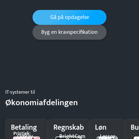
Gå på opdagelse
Byg en kravspecifikation
IT-systemer til
Økonomiafdelingen
Betaling
Regnskab
Løn
Bu
Pristjek:
OnPay
BrightCom
Lessor