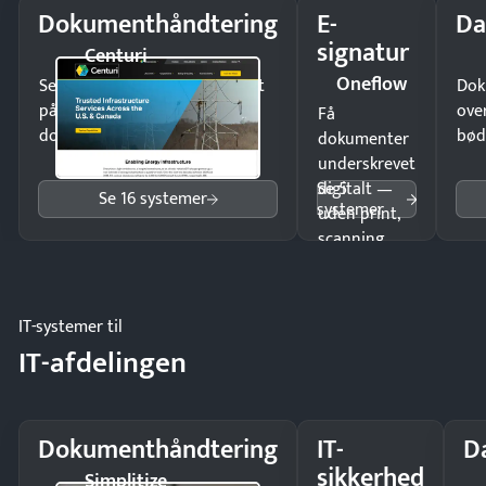
Dokumenthåndtering
E-
Da
signatur
Centuri
Oneflow
Send kontrakter til underskrift
Dok
på minutter og mist ingen
ove
Få
dokumenter.
bød
dokumenter
underskrevet
Se 5
digitalt —
Se 16 systemer
systemer
uden print,
scanning
eller fysisk
møde.
IT-systemer til
IT-afdelingen
Dokumenthåndtering
IT-
D
sikkerhed
Simplitize