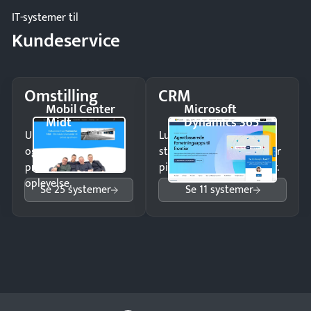
IT-systemer til
Kundeservice
Omstilling
CRM
Mobil Center
Microsoft
Midt
Dynamics 365
Undgå tabte opkald
Luk flere salg med et
og giv kunderne en
struktureret overblik over
professionel
pipeline og opfølgninger.
oplevelse.
Se 25 systemer
Se 11 systemer