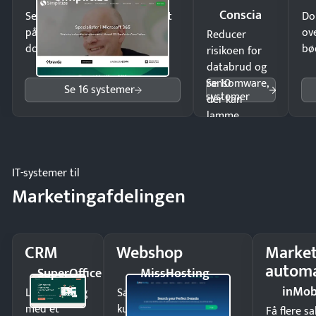
Conscia
Send kontrakter til underskrift
Do
på minutter og mist ingen
ov
Reducer
dokumenter.
bø
risikoen for
databrud og
Se 10
ransomware,
Se 16 systemer
systemer
der kan
lamme
driften.
IT-systemer til
Marketingafdelingen
CRM
Webshop
Market
automa
SuperOffice
MissHosting
inMob
Luk flere salg
Sælg produkter 24/7 til
med et
kunder i hele landet
Få flere s