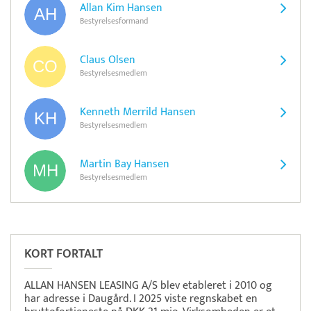
Allan Kim Hansen
Bestyrelsesformand
Claus Olsen
Bestyrelsesmedlem
Kenneth Merrild Hansen
Bestyrelsesmedlem
Martin Bay Hansen
Bestyrelsesmedlem
Pristjek:
11.208 kr
Se priseksempel
OnPay
Betaling
KORT FORTALT
ALLAN HANSEN LEASING A/S blev etableret i 2010 og
har adresse i Daugård. I 2025 viste regnskabet en