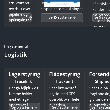
struktureret
uden
af eksiste
overblik over
ekspedientomkostninger.
kunder m
pipeline og
Se 11
målrettede
Se 15 systemer
Se 9 sys
systemer
opfølgninger.
automatis
beskeder.
IT-systemer til
Logistik
Lagerstyring
Flådestyring
Forsend
Tracelink
Trackunit
Shipmo
Undgå fejlpluk og
Spar brændstof
Spar tid på
tomme hylder
og tid med GPS-
fragtbookin
med et lager
overblik over hele
giv kundern
opdateret i
bilparken.
automatisk 
Se 6 systemer
Se 7 systemer
Se 7 syste