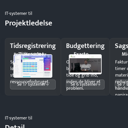
IT-systemer til
Projektledelse
Tidsregistrering
Budgettering
Sags
Tidsmester
Exacto
Mi
Pristjek: 1.200 kr
Spar tid på
Opdag
Faktur
lønberegning og få
budgetafvigelser i
timer 
styr på
tide og grib ind,
materi
ressourceforbruget.
inden de bliver et
reduc
Se 17 systemer
Se 6 systemer
Se 7 
problem.
håndv
papira
IT-systemer til
Detail