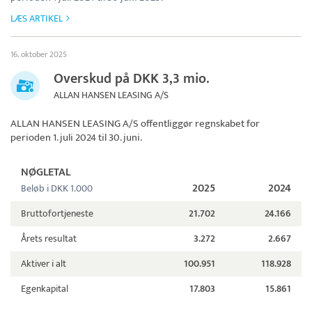
LÆS ARTIKEL
16. oktober 2025
Overskud på DKK 3,3 mio.
ALLAN HANSEN LEASING A/S
ALLAN HANSEN LEASING A/S
offentliggør regnskabet for
perioden 1. juli 2024 til 30. juni.
NØGLETAL
2025
2024
Beløb i DKK 1.000
Bruttofortjeneste
21.702
24.166
Årets resultat
3.272
2.667
Aktiver i alt
100.951
118.928
Egenkapital
17.803
15.861