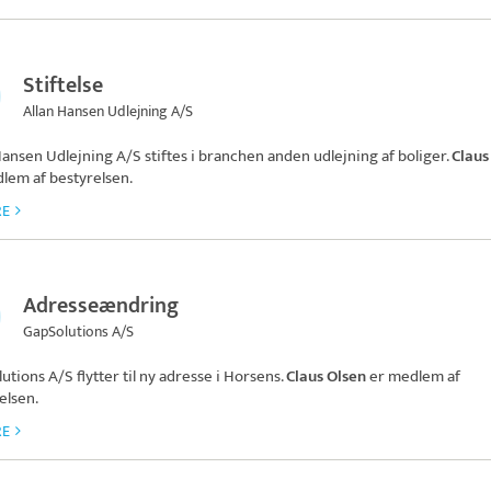
Stiftelse
Allan Hansen Udlejning A/S
Hansen Udlejning A/S
stiftes i branchen anden udlejning af boliger.
Claus
lem af bestyrelsen.
RE
Adresseændring
GapSolutions A/S
utions A/S
flytter til ny adresse i Horsens.
Claus Olsen
er medlem af
elsen.
RE