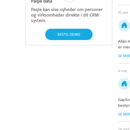
Paqle data
Paqle kan vise nyheder om personer
10. juni
og virksomheder direkte i dit CRM-
system.
BESTIL DEMO
Allan 
er med
SE ME
6. maj
GapSol
bestyr
SE ME
29. april