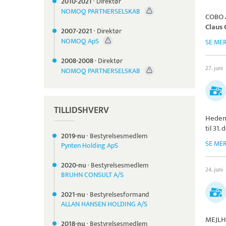
2010-
2021
·
Direktør
NOMOQ PARTNERSELSKAB
COBO 
Claus 
2007-
2021
·
Direktør
NOMOQ ApS
SE ME
2008-
2008
·
Direktør
27. juni
NOMOQ PARTNERSELSKAB
TILLIDSHVERV
Heden
til 31
2019-nu
·
Bestyrelsesmedlem
SE ME
Pynten Holding ApS
2020-nu
·
Bestyrelsesmedlem
24. juni
BRUHN CONSULT A/S
2021-nu
·
Bestyrelsesformand
ALLAN HANSEN HOLDING A/S
MEJLH
2018-nu
·
Bestyrelsesmedlem