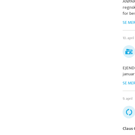
ANPAR
regnsk
for be
SE ME
10. april
EJEND
januar
SE ME
9. april
Claus 