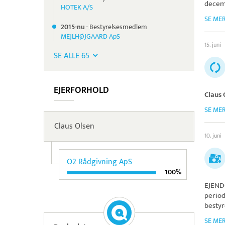
decem
HOTEK A/S
SE ME
2015-nu
·
Bestyrelsesmedlem
MEJLHØJGAARD ApS
15. juni
SE ALLE 65
EJERFORHOLD
Claus 
SE ME
Claus Olsen
10. juni
O2 Rådgivning ApS
100%
EJEND
period
bestyr
SE ME