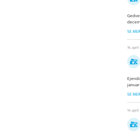
Gedve
decem
SE ME
16. april
Ejendo
januar
SE ME
14. april