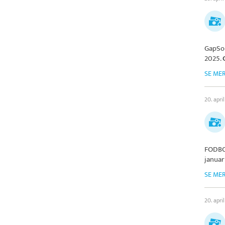
GapSol
2025.
SE ME
20. april
FODBO
januar
SE ME
20. april