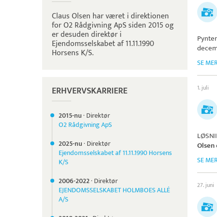
Claus Olsen har været i direktionen
for O2 Rådgivning ApS siden 2015 og
er desuden direktør i
Pynte
Ejendomsselskabet af 11.11.1990
decem
Horsens K/S.
SE ME
1. juli
ERHVERVSKARRIERE
2015-nu
·
Direktør
O2 Rådgivning ApS
LØSNI
2025-nu
·
Direktør
Olsen
Ejendomsselskabet af 11.11.1990 Horsens
SE ME
K/S
2006-
2022
·
Direktør
27. juni
EJENDOMSSELSKABET HOLMBOES ALLÉ
A/S