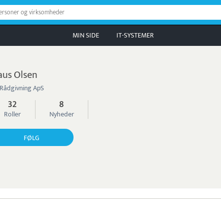
personer og virksomheder
MIN SIDE
IT-SYSTEMER
aus Olsen
Rådgivning ApS
32
8
Roller
Nyheder
FØLG