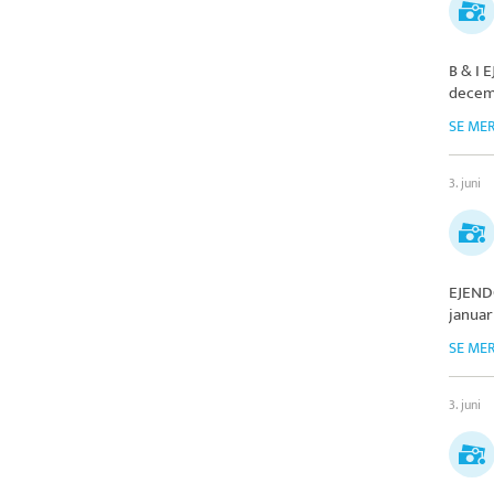
B & I
decem
SE ME
3. juni
EJEND
januar
SE ME
3. juni