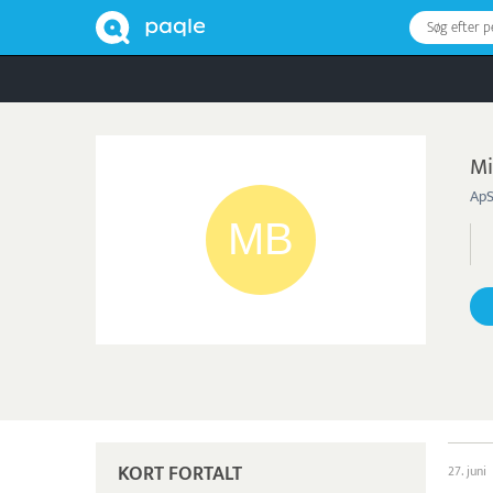
Søg efter 
Mi
ApS
KORT FORTALT
27. juni