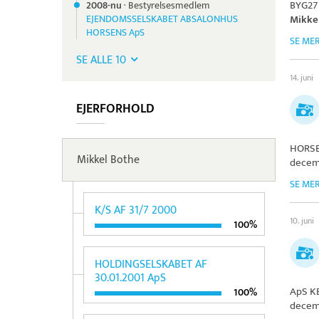
BYG27
2008-nu
·
Bestyrelsesmedlem
EJENDOMSSELSKABET ABSALONHUS
Mikke
HORSENS ApS
SE ME
SE ALLE 10
14. juni
EJERFORHOLD
HORSE
Mikkel Bothe
decem
SE ME
K/S AF 31/7 2000
10. juni
100%
HOLDINGSELSKABET AF
30.01.2001 ApS
ApS KB
100%
decem