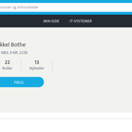
personer og virksomheder
MIN SIDE
IT-SYSTEMER
kkel Bothe
 KBIL 9 NR. 2228
22
13
Roller
Nyheder
FØLG