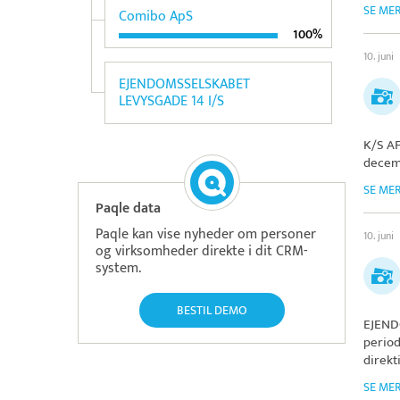
SE ME
Comibo ApS
100%
10. juni
EJENDOMSSELSKABET
LEVYSGADE 14 I/S
K/S AF
decem
SE ME
Paqle data
Paqle kan vise nyheder om personer
10. juni
og virksomheder direkte i dit CRM-
system.
BESTIL DEMO
EJEND
period
direkt
SE ME