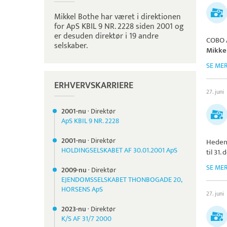
Mikkel Bothe har været i direktionen
for ApS KBIL 9 NR. 2228 siden 2001 og
er desuden direktør i 19 andre
COBO 
selskaber.
Mikke
SE ME
ERHVERVSKARRIERE
27. juni
2001-nu
·
Direktør
ApS KBIL 9 NR. 2228
2001-nu
·
Direktør
Heden
HOLDINGSELSKABET AF 30.01.2001 ApS
til 31
SE ME
2009-nu
·
Direktør
EJENDOMSSELSKABET THONBOGADE 20,
HORSENS ApS
27. juni
2023-nu
·
Direktør
K/S AF 31/7 2000