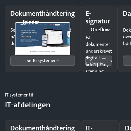
Dokumenthåndtering
E-
Da
signatur
Ibinder
Oneflow
Send kontrakter til underskrift
Dok
på minutter og mist ingen
ove
Få
dokumenter.
bød
dokumenter
underskrevet
Se 5
digitalt —
Se 16 systemer
systemer
uden print,
scanning
eller fysisk
møde.
IT-systemer til
IT-afdelingen
Dokumenthåndtering
IT-
D