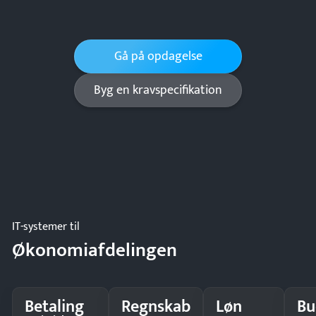
Gå på opdagelse
Byg en kravspecifikation
IT-systemer til
Økonomiafdelingen
Betaling
Regnskab
Løn
Bu