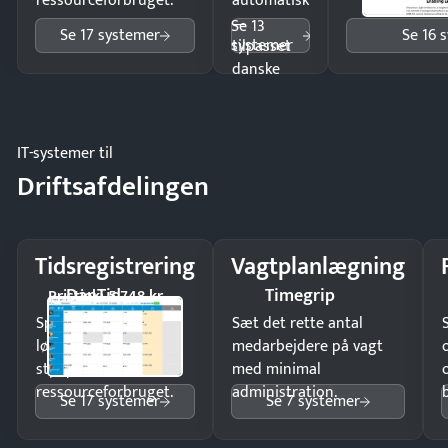
ressourceforbruget.
automatisk
—
Se 13
Se 17 systemer
Se 16 
systemer
tilpasset
danske
regler.
IT-systemer til
Driftsafdelingen
Tidsregistrering
Vagtplanlægning
DanTid
Timegrip
Pristjek: 5.748 kr
Spar tid på
Sæt det rette antal
lønberegning og få
medarbejdere på vagt
styr på
med minimal
ressourceforbruget.
administration.
Se 17 systemer
Se 7 systemer