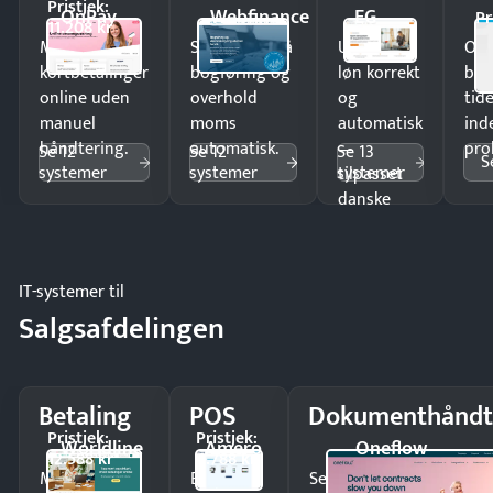
Pristjek:
OnPay
Webfinance
EG
Pr
11.208 kr
Modtag
Spar timer på
Udbetal
Op
kortbetalinger
bogføring og
løn korrekt
bud
online uden
overhold
og
tide
manuel
moms
automatisk
ind
håndtering.
automatisk.
—
pro
Se 12
Se 12
Se 13
S
systemer
systemer
systemer
tilpasset
danske
regler.
IT-systemer til
Salgsafdelingen
Betaling
POS
Dokumenthåndt
Pristjek:
Pristjek:
Worldline
Amero
Oneflow
12.588 kr
4.788 kr
Modtag
Ekspedér
Send kontrakter til unde