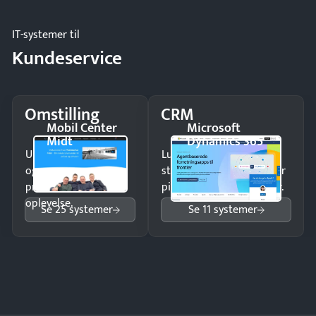
IT-systemer til
Kundeservice
Omstilling
CRM
Mobil Center
Microsoft
Midt
Dynamics 365
Undgå tabte opkald
Luk flere salg med et
og giv kunderne en
struktureret overblik over
professionel
pipeline og opfølgninger.
oplevelse.
Se 25 systemer
Se 11 systemer