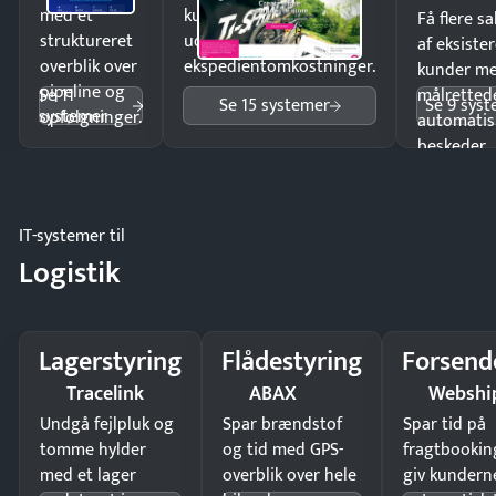
med et
kunder i hele landet
Få flere s
struktureret
uden
af eksiste
overblik over
ekspedientomkostninger.
kunder m
pipeline og
Se 11
målrettede
Se 15 systemer
Se 9 sys
systemer
opfølgninger.
automatis
beskeder.
IT-systemer til
Logistik
Lagerstyring
Flådestyring
Forsend
Tracelink
ABAX
Webshi
Undgå fejlpluk og
Spar brændstof
Spar tid på
tomme hylder
og tid med GPS-
fragtbookin
med et lager
overblik over hele
giv kundern