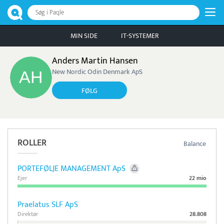
Søg i Paqle
MIN SIDE
IT-SYSTEMER
Anders Martin Hansen
New Nordic Odin Denmark ApS
FØLG
ROLLER
Balance
PORTEFØLJE MANAGEMENT ApS
Ejer
22 mio
Praelatus SLF ApS
Direktør
28.808