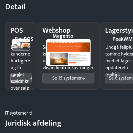
Detail
POS
Webshop
Lagersty
Magento
FlexPOS
PeakWM
Commerce
Ekspedér
Sælg produkter 24/7 til
Undgå fejlplu
kunderne
kunder i hele landet
tomme hylde
hurtigere
uden
med et lager
og få
ekspedientomkostninger.
opdateret i
samlet
realtid.
Se 15
Se 15 systemer
Se 6 system
systemer
overblik
over salg
og lager.
IT-systemer til
Juridisk afdeling