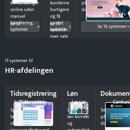
kortbetalinger
kunderne
på minutter og mist ing
online uden
hurtigere
dokumenter.
manuel
og få
håndtering.
samlet
Se 12
Se 15
Se 16 systemer
systemer
systemer
overblik
over salg
og lager.
IT-systemer til
HR-afdelingen
Tidsregistrering
Løn
Dokument
Tidsmester
Lessor
Centuri
Pristjek: 1.200 kr
Spar tid på
Udbetal
Send kontrakter
lønberegning og få
løn korrekt
på minutter o
styr på
og
dokumenter.