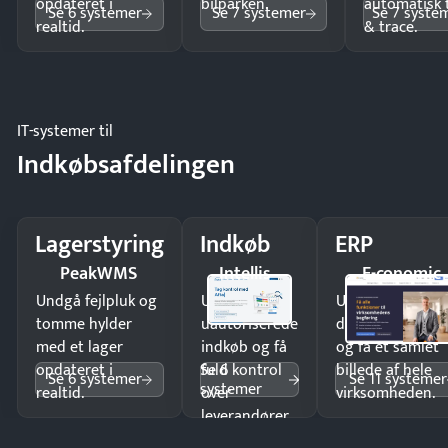
opdateret i
bilparken.
automatisk 
Se 6 systemer
Se 7 systemer
Se 7 syste
realtid.
& trace.
IT-systemer til
Indkøbsafdelingen
Lagerstyring
Indkøb
ERP
PeakWMS
Intellis
E-conomic
Undgå fejlpluk og
Undgå
Undgå
tomme hylder
uautoriserede
dobbeltindtastn
med et lager
indkøb og få
og få ét samlet
Se 6
opdateret i
fuld kontrol
billede af hele
Se 6 systemer
Se 11 systemer
systemer
realtid.
over
virksomheden.
leverandører
og forbrug.