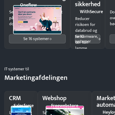
sikkerhed
Oneflow
WithSecure
Send kontrakter til underskrift
Do
på minutter og mist ingen
ov
Reducer
dokumenter.
bø
risikoen for
databrud og
Se 10
ransomware,
Se 16 systemer
systemer
der kan
lamme
driften.
IT-systemer til
Marketingafdelingen
CRM
Webshop
Market
automa
Salesforce
Freewebstore
Heylo
Luk flere salg
Sælg produkter 24/7 til