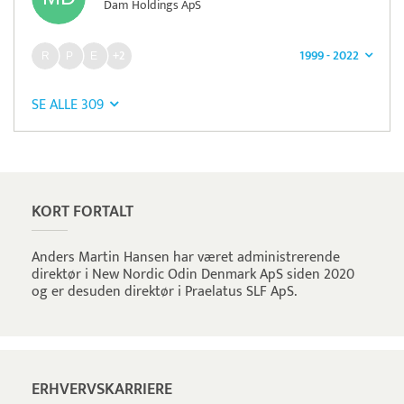
Dam Holdings ApS
1999 - 2022
+2
SE ALLE 309
Pristjek:
1.200 kr
Se priseksempel
Tidsmester
Tidsregistrering
KORT FORTALT
Anders Martin Hansen har været administrerende
direktør i New Nordic Odin Denmark ApS siden 2020
og er desuden direktør i Praelatus SLF ApS.
ERHVERVSKARRIERE