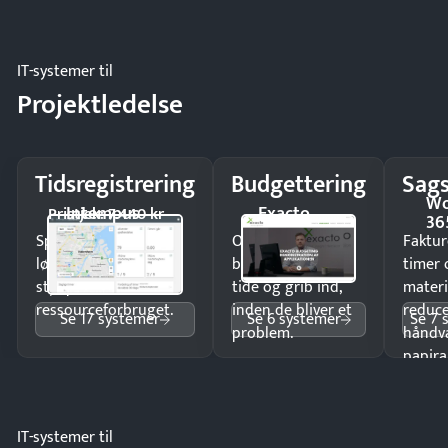
IT-systemer til
Projektledelse
Tidsregistrering
Budgettering
Sags
Wo
Intempus
Exacto
Pristjek: 7.440 kr
36
Spar tid på
Opdag
Faktur
lønberegning og få
budgetafvigelser i
timer 
styr på
tide og grib ind,
materi
ressourceforbruget.
inden de bliver et
reduc
Se 17 systemer
Se 6 systemer
Se 7 
problem.
håndv
papira
IT-systemer til