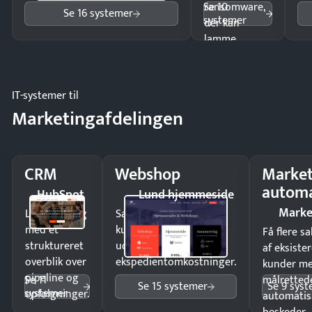
Se 10
ransomware,
Se 16 systemer
systemer
der kan
lamme
driften.
IT-systemer til
Marketingafdelingen
CRM
Webshop
Market
automa
HubSpot
Lund hjemmeside
Marke
Luk flere salg
Sælg produkter 24/7 til
med et
kunder i hele landet
Få flere s
struktureret
uden
af eksiste
overblik over
ekspedientomkostninger.
kunder m
pipeline og
Se 11
målrettede
Se 15 systemer
Se 9 sys
systemer
opfølgninger.
automatis