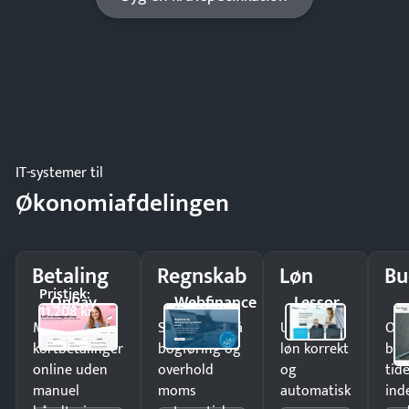
IT-systemer til
Økonomiafdelingen
Betaling
Regnskab
Løn
Bu
Pristjek:
OnPay
Webfinance
Lessor
11.208 kr
Modtag
Spar timer på
Udbetal
Op
kortbetalinger
bogføring og
løn korrekt
bud
online uden
overhold
og
tide
manuel
moms
automatisk
ind