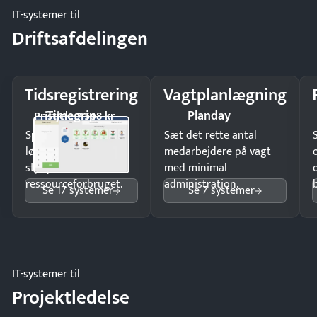
IT-systemer til
Driftsafdelingen
Tidsregistrering
Vagtplanlægning
Timegrip
Planday
Pristjek: 7.548 kr
Spar tid på
Sæt det rette antal
lønberegning og få
medarbejdere på vagt
styr på
med minimal
ressourceforbruget.
administration.
Se 17 systemer
Se 7 systemer
IT-systemer til
Projektledelse