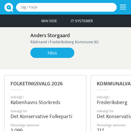
Søg i Paqle
MIN SIDE
IT-SYSTEMER
Anders Storgaard
Rådmand i Frederiksberg Kommune (K)
FØLG
FOLKETINGSVALG 2026
KOMMUNALVAL
Indvalgt i
Indvalgt i
Københavns Storkreds
Frederiksberg
Indvalgt for
Indvalgt for
Det Konservative Folkeparti
Det Konservati
Personlige stemmer
Personlige stemmer
3.099
717