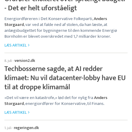
- Det er helt uforståeligt
Energiordføreren i Det Konservative Folkeparti,
Anders
Storgaard
, var ved at falde ned af stolen, da han læste, at
anlægsbudgettet for bygningerne til den kommende Energiø
Bornholm er blevet overskredet med 1,7 milliarder kroner.
LÆS ARTIKEL
version2.dk
8. juli
·
Techbosserne sagde, at AI redder
klimaet: Nu vil datacenter-lobby have EU
til at droppe klimamål
»Det vil være en katastrofe,« lød det for nylig fra
Anders
Storgaard
, energiordfører for Konservative, til Finans.
LÆS ARTIKEL
regeringen.dk
1. juli
·