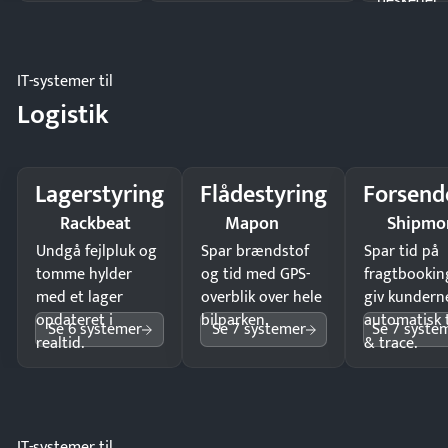
beskeder.
IT-systemer til
Logistik
Lagerstyring
Flådestyring
Forsend
Rackbeat
Mapon
Shipmo
Undgå fejlpluk og
Spar brændstof
Spar tid på
tomme hylder
og tid med GPS-
fragtbookin
med et lager
overblik over hele
giv kundern
opdateret i
bilparken.
automatisk 
Se 6 systemer
Se 7 systemer
Se 7 syste
realtid.
& trace.
IT-systemer til