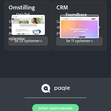
Omstilling
CRM
Uni-Tel
Foundbase
Undgå tabte opkald
Luk flere salg med et
og giv kunderne en
struktureret overblik over
professionel
pipeline og opfølgninger.
oplevelse.
Se 25 systemer
Se 11 systemer
OPRET GRATIS BRUGER