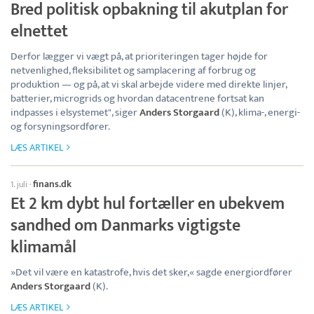
Bred politisk opbakning til akutplan for
elnettet
Derfor lægger vi vægt på, at prioriteringen tager højde for
netvenlighed, fleksibilitet og samplacering af forbrug og
produktion — og på, at vi skal arbejde videre med direkte linjer,
batterier, microgrids og hvordan datacentrene fortsat kan
indpasses i elsystemet", siger
Anders Storgaard
(K), klima-, energi-
og forsyningsordfører.
LÆS ARTIKEL
finans.dk
1. juli
·
Et 2 km dybt hul fortæller en ubekvem
sandhed om Danmarks vigtigste
klimamål
»Det vil være en katastrofe, hvis det sker,« sagde energiordfører
Anders Storgaard
(K).
LÆS ARTIKEL