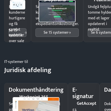
4.788 kr
Ekspedér
Sælg produkter 24/7 til
Undgå fejlplu
kunderne
kunder i hele landet
tomme hylde
hurtigere
uden
med et lager
og få
ekspedientomkostninger.
opdateret i
samlet
realtid.
Se 15
Se 15 systemer
Se 6 system
systemer
overblik
over salg
og lager.
IT-systemer til
Juridisk afdeling
Dokumenthåndtering
E-
Da
signatur
Workpoint 365
GetAccept
Send kontrakter til underskrift
Dok
på minutter og mist ingen
ove
Få