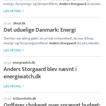
energi-, forsynings- og klimaordfører,
Anders Storgaard
, til avisen.
LÆS ARTIKEL
24nyt.dk
25. juli
·
Det uduelige Danmark: Energi
’Det her var aldrig gået i en privat virksomhed’, skriver Klima-,
energi- og forsyningsordfører
Anders Storgaard
(K) på LinkedIn.
LÆS ARTIKEL
energiwatch.dk
24. juli
·
Anders Storgaard blev nævnt i
energiwatch.dk
LÆS ARTIKEL
tv2bornholm.dk
22. juli
·
Ordfører chokeret over sprængt budget: