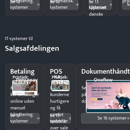
håndtering.
automatisk.
—
pro
Se 12
Se 12
Se 13
S
systemer
systemer
systemer
tilpasset
danske
regler.
IT-systemer til
Salgsafdelingen
Betaling
POS
Dokumenthåndt
KA-
Pristjek:
Pristjek:
Pensopay
Oneflow
CHING
10.968 kr
4.548 kr
Modtag
Ekspedér
Send kontrakter til unde
kortbetalinger
kunderne
på minutter og mist ing
online uden
hurtigere
dokumenter.
manuel
og få
håndtering.
samlet
Se 12
Se 15
Se 16 systemer
systemer
systemer
overblik
over salg