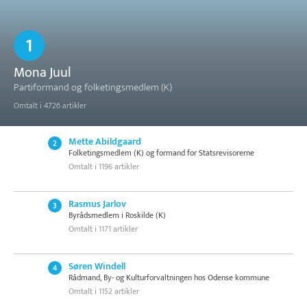
1
Mona Juul
Partiformand og folketingsmedlem (K)
Omtalt i 4726 artikler
Mette Abildgaard
2
Folketingsmedlem (K) og formand for Statsrevisorerne
Omtalt i 1196 artikler
Rasmus Jarlov
3
Byrådsmedlem i Roskilde (K)
Omtalt i 1171 artikler
Søren Windell
4
Rådmand, By- og Kulturforvaltningen hos Odense kommune
Omtalt i 1152 artikler