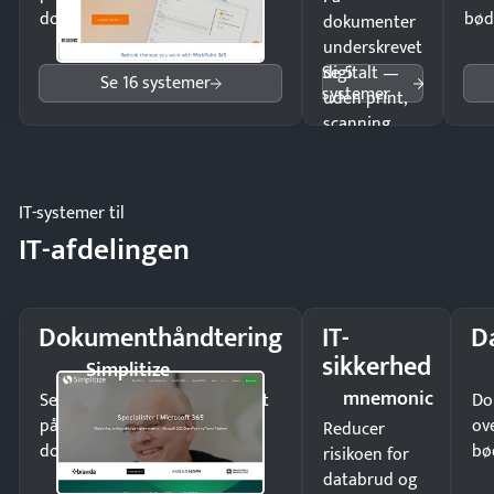
dokumenter.
bød
dokumenter
underskrevet
Se 5
digitalt —
Se 16 systemer
systemer
uden print,
scanning
eller fysisk
møde.
IT-systemer til
IT-afdelingen
Dokumenthåndtering
IT-
D
sikkerhed
Simplitize
mnemonic
Send kontrakter til underskrift
Do
på minutter og mist ingen
ov
Reducer
dokumenter.
bø
risikoen for
databrud og