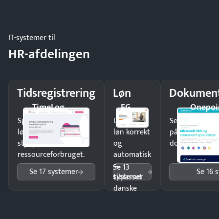
og lager.
IT-systemer til
HR-afdelingen
Tidsregistrering
Løn
Dokument
TimeLog
EG
Onepoi
Spar tid på
Udbetal
Send kontrakter
lønberegning og få
løn korrekt
på minutter o
styr på
og
dokumenter.
ressourceforbruget.
automatisk
—
Se 13
Se 17 systemer
Se 16 
systemer
tilpasset
danske
regler.