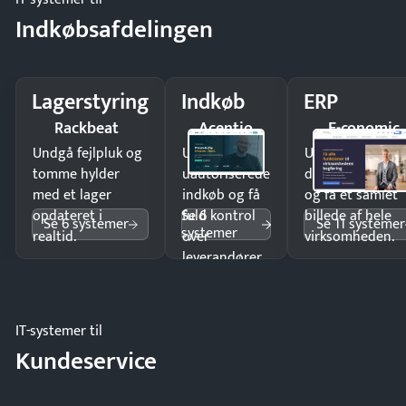
Indkøbsafdelingen
Lagerstyring
Indkøb
ERP
Rackbeat
Acentio
E-conomic
Undgå fejlpluk og
Undgå
Undgå
tomme hylder
uautoriserede
dobbeltindtastn
med et lager
indkøb og få
og få ét samlet
Se 6
opdateret i
fuld kontrol
billede af hele
Se 6 systemer
Se 11 systemer
systemer
realtid.
over
virksomheden.
leverandører
og forbrug.
IT-systemer til
Kundeservice