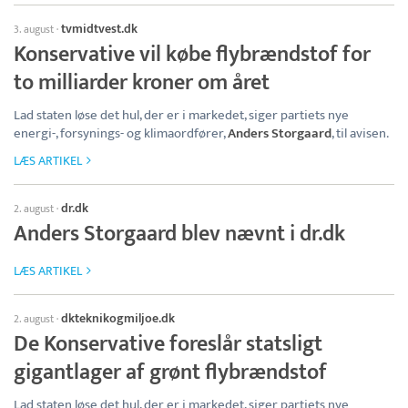
tvmidtvest.dk
3. august
·
Konservative vil købe flybrændstof for
to milliarder kroner om året
Lad staten løse det hul, der er i markedet, siger partiets nye
energi-, forsynings- og klimaordfører,
Anders Storgaard
, til avisen.
LÆS ARTIKEL
dr.dk
2. august
·
Anders Storgaard blev nævnt i dr.dk
LÆS ARTIKEL
dkteknikogmiljoe.dk
2. august
·
De Konservative foreslår statsligt
gigantlager af grønt flybrændstof
Lad staten løse det hul, der er i markedet, siger partiets nye