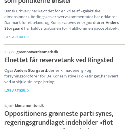
som politikerne ønsker
Dansk Erhverv har kaldt det for en krise af »galaktiske
dimensioner«, Berlingskes erhvervskommentator har erklæret
Danmark for et u-land, og Konservatives energiordfører
Anders
Storgaard
har kaldt situationen for »fuldkommen uacceptabel«.
LÆS ARTIKEL
greenpowerdenmark.dk
10. juni
·
Elnettet får reservetank ved Ringsted
Også
Anders Storgaard
, der er klima-, energi- og
forsyningsordfører for De Konservative i Folketinget, har svært
ved at skjule sin begejstring:
LÆS ARTIKEL
klimamonitor.dk
3. juni
·
Oppositionens grønneste parti synes,
regeringsgrundlaget indeholder »flot