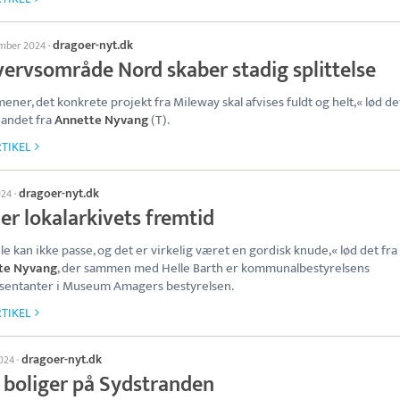
dragoer-nyt.dk
ember 2024
·
vervsområde Nord skaber stadig splittelse
mener, det konkrete projekt fra Mileway skal afvises fuldt og helt,« lød de
 andet fra
Annette Nyvang
(T).
TIKEL
dragoer-nyt.dk
024
·
er lokalarkivets fremtid
le kan ikke passe, og det er virkelig været en gordisk knude,« lød det fra
te Nyvang
, der sammen med Helle Barth er kommunalbestyrelsens
sentanter i Museum Amagers bestyrelsen.
TIKEL
dragoer-nyt.dk
2024
·
 boliger på Sydstranden