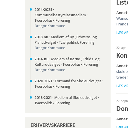
Lis
2014-
2025
·
Annet
Kommunalbestyrelsesmedlem
·
Wansch
Tværpolitisk Forening
Frand
Dragør Kommune
LÆS AR
2018-nu
·
Medlem af By-, Erhvervs- og
Planudvalget
·
Tværpolitisk Forening
Dragør Kommune
22. apri
Kon
2014-nu
·
Medlem af Børne-, Fritids- og
Kulturudvalget
·
Tværpolitisk Forening
Annet
Dragør Kommune
skoleb
tvedel
2020-
2021
·
Formand for Skoleudvalget
·
LÆS AR
Tværpolitisk Forening
2018-
2021
·
Medlem af Skoleudvalget
·
27. sep
Tværpolitisk Forening
Don
Annet
ERHVERVSKARRIERE
LÆS AR