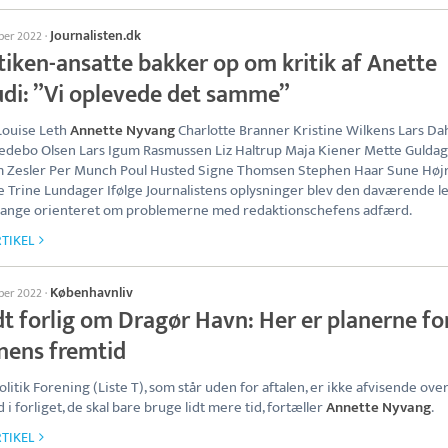
Journalisten.dk
ober 2022
·
tiken-ansatte bakker op om kritik af Anette
udi: ”Vi oplevede det samme”
Louise Leth
Annette Nyvang
Charlotte Branner Kristine Wilkens Lars Da
edebo Olsen Lars Igum Rasmussen Liz Haltrup Maja Kiener Mette Gulda
m Zesler Per Munch Poul Husted Signe Thomsen Stephen Haar Sune Høj
 Trine Lundager Ifølge Journalistens oplysninger blev den daværende l
gange orienteret om problemerne med redaktionschefens adfærd.
TIKEL
Københavnliv
ober 2022
·
dt forlig om Dragør Havn: Her er planerne fo
nens fremtid
litik Forening (Liste T), som står uden for aftalen, er ikke afvisende over
 i forliget, de skal bare bruge lidt mere tid, fortæller
Annette Nyvang
.
TIKEL