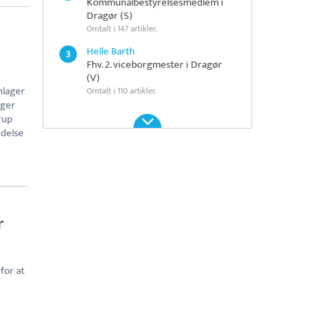
Kommunalbestyrelsesmedlem i
Dragør (S)
Omtalt i 147 artikler.
Helle Barth
3
Fhv. 2. viceborgmester i Dragør
(V)
hlager
Omtalt i 110 artikler.
gger
rup
edelse
r
for at