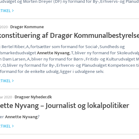
udvalget og Morten Dreyer (DF) ny formand for By-, Erhvervs- og Planud
TIKEL
Dragør Kommune
l 2020
·
konstituering af Dragør Kommunalbestyrels
j Bertel Riber, A, fortsætter som formand for Social-, Sundheds og
dsmarkedsudvalget
Annette Nyvang
, T, bliver ny formand for Skoleudval
h Dam Larsen, A, bliver ny formand for Børn-, Fritids- og Kulturudvalget 
, O, bliver ny formand for By-, Erhvervs- og Planudvalget Kompetencen til
formand for de enkelte udvalg, ligger i udvalgene selv.
TIKEL
Dragoer Nyheder.dk
uar 2020
·
tte Nyvang – Journalist og lokalpolitiker
er
Annette Nyvang
?
TIKEL