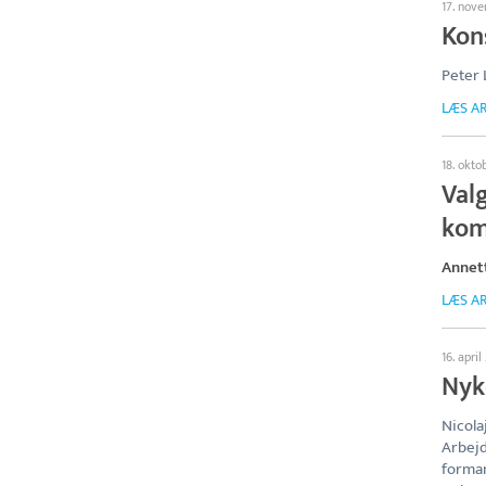
17. nov
Kon
Peter
LÆS AR
18. okto
Valg
ko
Annet
LÆS AR
16. apri
Nyk
Nicola
Arbej
forman