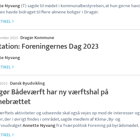
te Nyvang
(T) sagde til mødet i kommunalbestyrelsen, at hun gerne havd
nen havde bidraget til flere almene boliger i Dragør.
TIKEL
Dragør Kommune
tember 2023
·
itation: Foreningernes Dag 2023
te Nyvang
TIKEL
Dansk Byudvikling
l 2023
·
gør Bådeværft har ny værftshal på
nebrættet
rftets aktiviteter og udseende skal også vejes op mod de interesser og
r, der i øvrigt findes i området, sagde medlem af Klima-, By- og
rvsudvalget
Annette Nyvang
fra Tværpolitisk Forening på byrådsmødet.
TIKEL