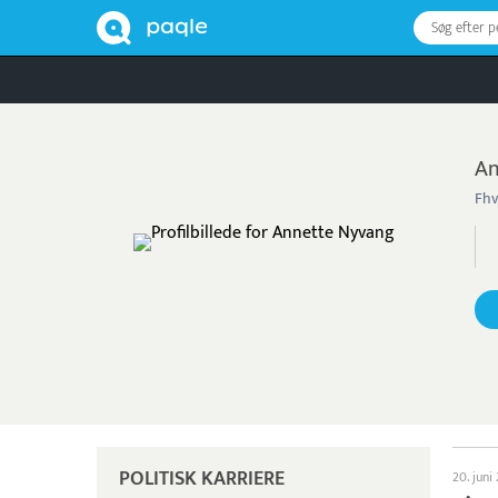
Søg efter 
An
Fhv
POLITISK KARRIERE
20. juni