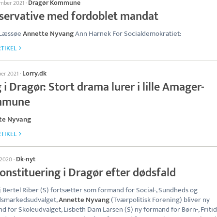
Dragør Kommune
ember 2021
·
servative med fordoblet mandat
 Læssøe
Annette Nyvang
Ann Harnek For Socialdemokratiet:
TIKEL
Lorry.dk
ber 2021
·
 i Dragør: Stort drama lurer i lille Amager-
mmune
te Nyvang
TIKEL
Dk-nyt
l 2020
·
onstituering i Dragør efter dødsfald
j Bertel Riber (S) fortsætter som formand for Social-, Sundheds og
dsmarkedsudvalget,
Annette Nyvang
(Tværpolitisk Forening) bliver ny
d for Skoleudvalget, Lisbeth Dam Larsen (S) ny formand for Børn-, Fritid