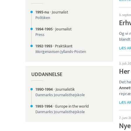
1995-nu
·
Journalist
3. sept
Politiken
Erh
1994-
1995
·
Journalist
Og vi 
Press
blandt
1992-
1993
·
Praktikant
LÆS AR
Morgenavisen Jyllands-Posten
3. juli 2
Her 
UDDANNELSE
Det he
Annet
1990-
1994
·
Journalistik
repræ
Danmarks Journalisthøjskole
LÆS AR
1993-
1994
·
Europe in the world
Danmarks Journalisthøjskole
7. juni 
Nye