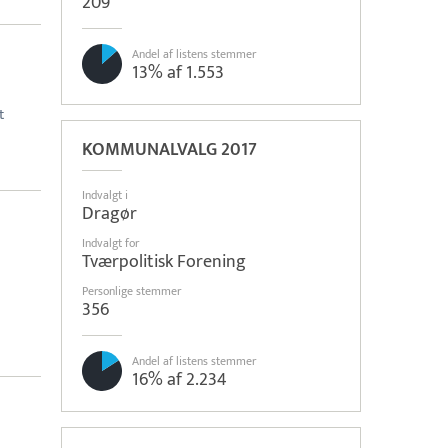
209
Andel af listens stemmer
13% af 1.553
t
KOMMUNALVALG 2017
Indvalgt i
Dragør
Indvalgt for
Tværpolitisk Forening
Personlige stemmer
356
Andel af listens stemmer
16% af 2.234