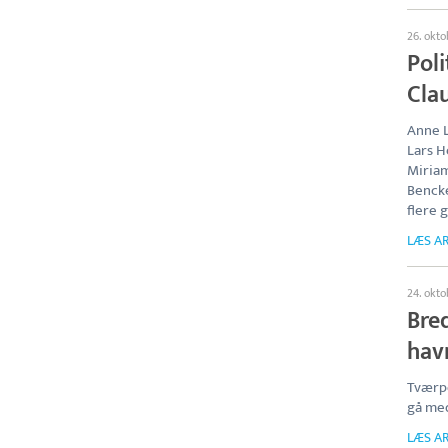
26. okt
Poli
Cla
Anne 
Lars H
Miria
Bencke
flere 
LÆS AR
24. okt
Bre
hav
Tværpo
gå med
LÆS AR