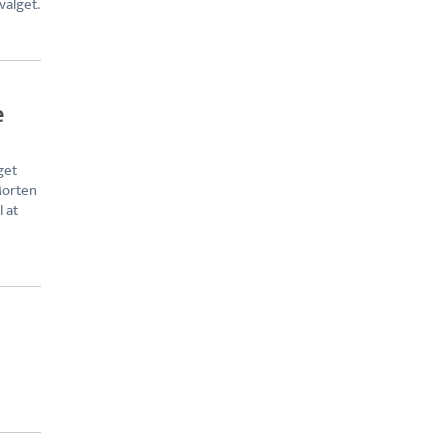
valget.
e
get
Morten
 at