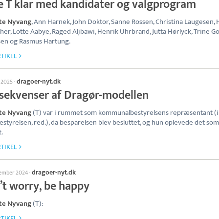
te T klar med kandidater og valgprogram
te Nyvang
, Ann Harnek, John Doktor, Sanne Rossen, Christina Laugesen,
er, Lotte Aabye, Raged Aljbawi, Henrik Uhrbrand, Jutta Hørlyck, Trine G
sen og Rasmus Hartung.
TIKEL
dragoer-nyt.dk
l 2025
·
sekvenser af Dragør-modellen
te Nyvang
(T) var i rummet som kommunalbestyrelsens repræsentant (i
estyrelsen, red.), da besparelsen blev besluttet, og hun oplevede det som
t.
TIKEL
dragoer-nyt.dk
tember 2024
·
’t worry, be happy
te Nyvang
(T):
TIKEL