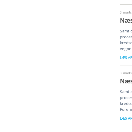
3. mart
Næst
Samtid
proces
kredse
vegne 
LÆS AR
3. mart
Næst
Samtid
proces
kredse
Foreni
LÆS AR