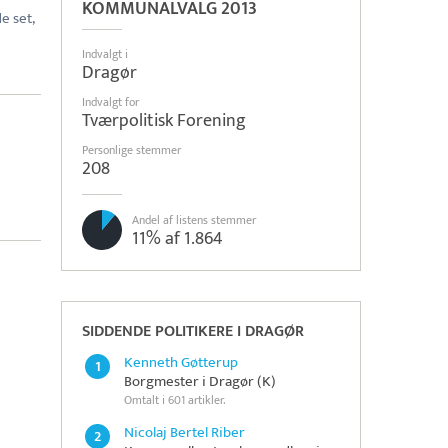
KOMMUNALVALG 2013
e set,
Indvalgt i
Dragør
Indvalgt for
Tværpolitisk Forening
Personlige stemmer
208
Andel af listens stemmer
11% af 1.864
SIDDENDE POLITIKERE I DRAGØR
Kenneth Gøtterup
1
Borgmester i Dragør (K)
Omtalt i 601 artikler.
Nicolaj Bertel Riber
2