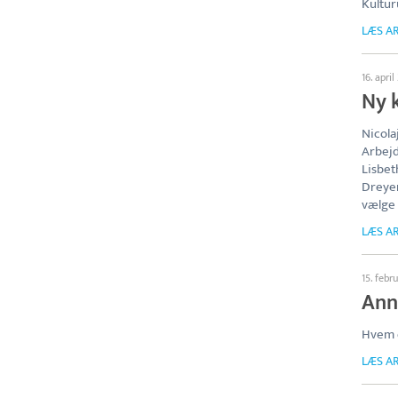
Kultur
LÆS AR
16. apri
Ny 
Nicola
Arbej
Lisbet
Dreyer
vælge 
LÆS AR
15. febr
Anne
Hvem 
LÆS AR