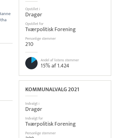
Opstillet i
 Hanne
Dragør
otha
Opstillet for
Tværpolitisk Forening
Personlige stemmer
210
Andel af listens stemmer
15% af 1.424
KOMMUNALVALG 2021
Indvalgt i
Dragør
Indvalgt for
Tværpolitisk Forening
Personlige stemmer