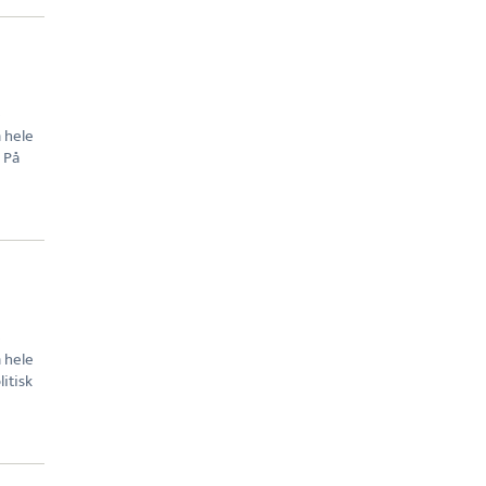
e
m hele
 På
e
m hele
itisk