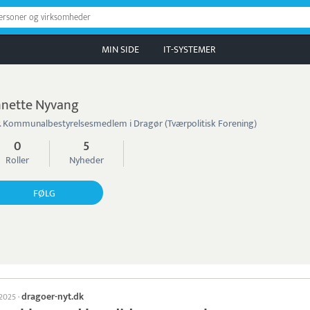
personer og virksomheder
MIN SIDE
IT-SYSTEMER
nette Nyvang
. Kommunalbestyrelsesmedlem i Dragør (Tværpolitisk Forening)
0
5
Roller
Nyheder
FØLG
dragoer-nyt.dk
 2025
·