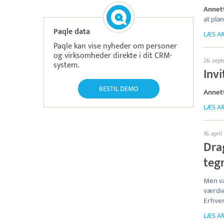
Annet
at pla
Paqle data
LÆS AR
Paqle kan vise nyheder om personer
og virksomheder direkte i dit CRM-
26. sep
system.
Inv
BESTIL DEMO
Annet
LÆS AR
16. apri
Dra
teg
Men væ
værdie
Erhve
LÆS AR