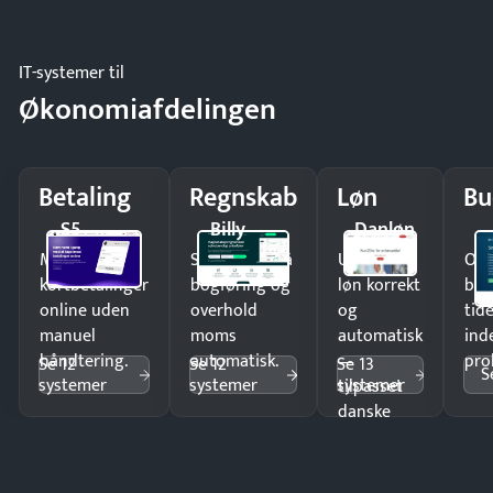
IT-systemer til
Økonomiafdelingen
Betaling
Regnskab
Løn
Bu
S5
Billy
Danløn
Modtag
Spar timer på
Udbetal
Op
kortbetalinger
bogføring og
løn korrekt
bud
online uden
overhold
og
tide
manuel
moms
automatisk
ind
håndtering.
automatisk.
—
pro
Se 12
Se 12
Se 13
S
systemer
systemer
systemer
tilpasset
danske
regler.