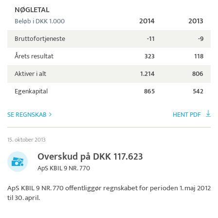
NØGLETAL
2014
2013
Beløb i DKK 1.000
Bruttofortjeneste
-11
-9
Årets resultat
323
118
Aktiver i alt
1.214
806
Egenkapital
865
542
SE REGNSKAB
HENT PDF
15. oktober 2013
Overskud på DKK 117.623
ApS KBIL 9 NR. 770
ApS KBIL 9 NR. 770
offentliggør regnskabet for perioden 1. maj 2012
til 30. april.