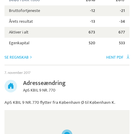
Bruttofortjeneste
-12
-21
Årets resultat
-13
-34
Aktiver i alt
673
677
Egenkapital
520
533
SE REGNSKAB
HENT PDF
7. november 2017
Adresseændring
ApS KBIL 9 NR. 770
ApS KBIL 9 NR. 770
flytter fra København Ø til København K.