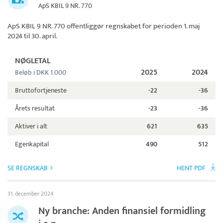
ApS KBIL 9 NR. 770
ApS KBIL 9 NR. 770
offentliggør regnskabet for perioden 1. maj
2024 til 30. april.
NØGLETAL
2025
2024
Beløb i DKK 1.000
Bruttofortjeneste
-22
-36
Årets resultat
-23
-36
Aktiver i alt
621
635
Egenkapital
490
512
SE REGNSKAB
HENT PDF
31. december 2024
Ny branche: Anden finansiel formidling