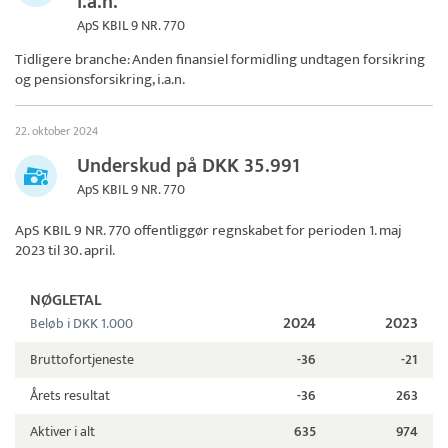
i.a.n.
ApS KBIL 9 NR. 770
Tidligere branche: Anden finansiel formidling undtagen forsikring
og pensionsforsikring, i.a.n.
22. oktober 2024
Underskud på DKK 35.991
ApS KBIL 9 NR. 770
ApS KBIL 9 NR. 770
offentliggør regnskabet for perioden 1. maj
2023 til 30. april.
NØGLETAL
2024
2023
Beløb i DKK 1.000
Bruttofortjeneste
-36
-21
Årets resultat
-36
263
Aktiver i alt
635
974