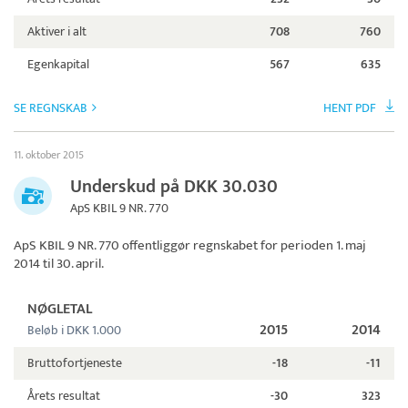
Aktiver i alt
708
760
Egenkapital
567
635
SE REGNSKAB
HENT PDF
11. oktober 2015
Underskud på DKK 30.030
ApS KBIL 9 NR. 770
ApS KBIL 9 NR. 770
offentliggør regnskabet for perioden 1. maj
2014 til 30. april.
NØGLETAL
2015
2014
Beløb i DKK 1.000
Bruttofortjeneste
-18
-11
Årets resultat
-30
323