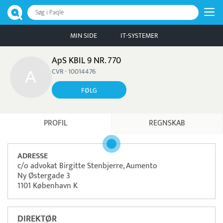
Søg i Paqle
MIN SIDE
IT-SYSTEMER
ApS KBIL 9 NR. 770
CVR · 10014476
FØLG
PROFIL
REGNSKAB
ADRESSE
c/o advokat Birgitte Stenbjerre, Aumento
Ny Østergade 3
1101 København K
DIREKTØR