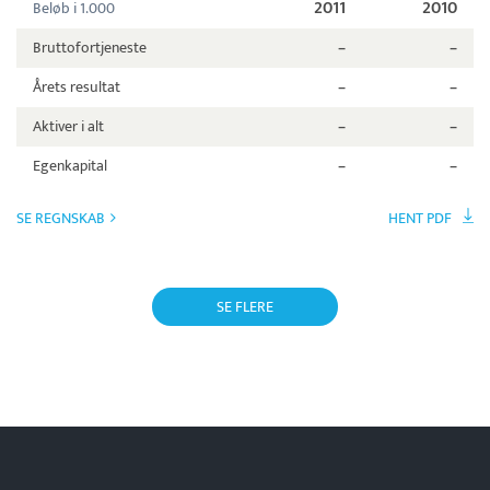
2011
2010
Beløb i 1.000
Bruttofortjeneste
–
–
Årets resultat
–
–
Aktiver i alt
–
–
Egenkapital
–
–
SE REGNSKAB
HENT PDF
SE FLERE