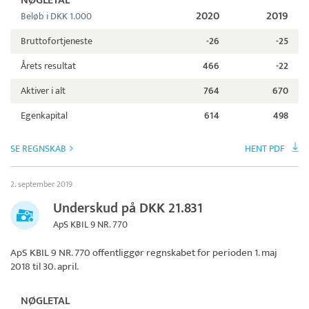
NØGLETAL
2020
2019
Beløb i DKK 1.000
Bruttofortjeneste
-26
-25
Årets resultat
466
-22
Aktiver i alt
764
670
Egenkapital
614
498
SE REGNSKAB
HENT PDF
2. september 2019
Underskud på DKK 21.831
ApS KBIL 9 NR. 770
ApS KBIL 9 NR. 770
offentliggør regnskabet for perioden 1. maj
2018 til 30. april.
NØGLETAL