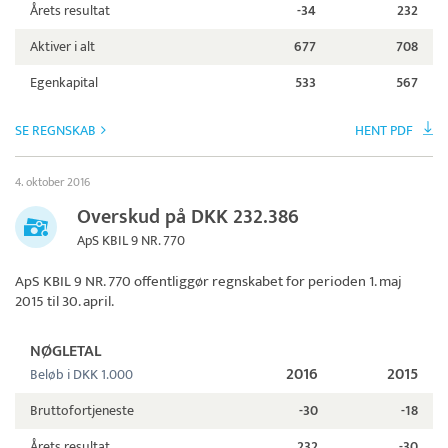
Årets resultat
-34
232
Aktiver i alt
677
708
Egenkapital
533
567
SE REGNSKAB
HENT PDF
4. oktober 2016
Overskud på DKK 232.386
ApS KBIL 9 NR. 770
ApS KBIL 9 NR. 770
offentliggør regnskabet for perioden 1. maj
2015 til 30. april.
NØGLETAL
2016
2015
Beløb i DKK 1.000
Bruttofortjeneste
-30
-18
Årets resultat
232
-30