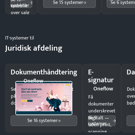
Se 15 systemer
Se 6 system
systemer
overblik
over salg
og lager.
IT-systemer til
Juridisk afdeling
Dokumenthåndtering
E-
Da
signatur
Oneflow
Oneflow
Send kontrakter til underskrift
Dok
på minutter og mist ingen
ove
Få
dokumenter.
bød
dokumenter
underskrevet
Se 5
digitalt —
Se 16 systemer
systemer
uden print,
scanning