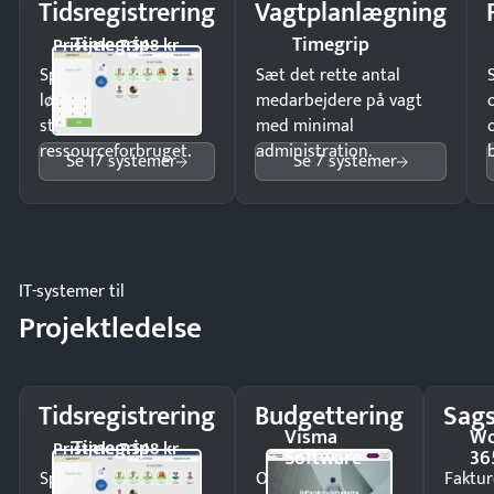
Tidsregistrering
Vagtplanlægning
Timegrip
Timegrip
Pristjek: 7.548 kr
Spar tid på
Sæt det rette antal
lønberegning og få
medarbejdere på vagt
styr på
med minimal
ressourceforbruget.
administration.
Se 17 systemer
Se 7 systemer
IT-systemer til
Projektledelse
Tidsregistrering
Budgettering
Sags
Visma
Wo
Timegrip
Pristjek: 7.548 kr
Software
36
Spar tid på
Opdag
Faktur