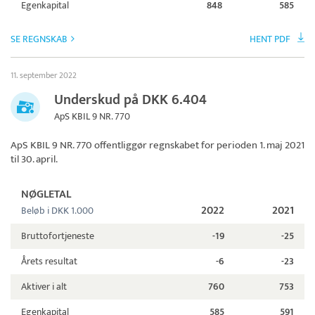
Egenkapital
848
585
SE REGNSKAB
HENT PDF
11. september 2022
Underskud på DKK 6.404
ApS KBIL 9 NR. 770
ApS KBIL 9 NR. 770
offentliggør regnskabet for perioden 1. maj 2021
til 30. april.
NØGLETAL
2022
2021
Beløb i DKK 1.000
Bruttofortjeneste
-19
-25
Årets resultat
-6
-23
Aktiver i alt
760
753
Egenkapital
585
591