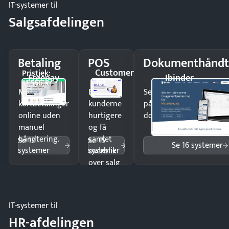
IT-systemer til
Salgsafdelingen
Betaling
POS
Dokumenthåndt
Customer
Pristjek:
Freepay
Ibinder
1st
11.556 kr
Modtag
Ekspedér
Send kontrakter til unde
kortbetalinger
kunderne
på minutter og mist ing
online uden
hurtigere
dokumenter.
manuel
og få
håndtering.
samlet
Se 12
Se 15
Se 16 systemer
systemer
systemer
overblik
over salg
og lager.
IT-systemer til
HR-afdelingen