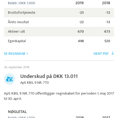
2019
2018
Beløb i DKK 1.000
Bruttofortjeneste
-25
-12
Årets resultat
-22
-13
Aktiver i alt
670
673
Egenkapital
498
520
SE REGNSKAB
HENT PDF
26. september 2018
Underskud på DKK 13.011
ApS KBIL 9 NR. 770
ApS KBIL 9 NR. 770
offentliggør regnskabet for perioden 1. maj 2017
til 30. april.
NØGLETAL
2018
2017
Beløb i DKK 1.000