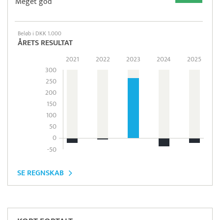
Meget god
Beløb i DKK 1.000
ÅRETS RESULTAT
2021
2022
2023
2024
2025
300
250
200
150
100
50
0
-50
SE REGNSKAB
Pristjek:
12.523 kr
Se priseksempel
SmartTID
Tidsregistrering