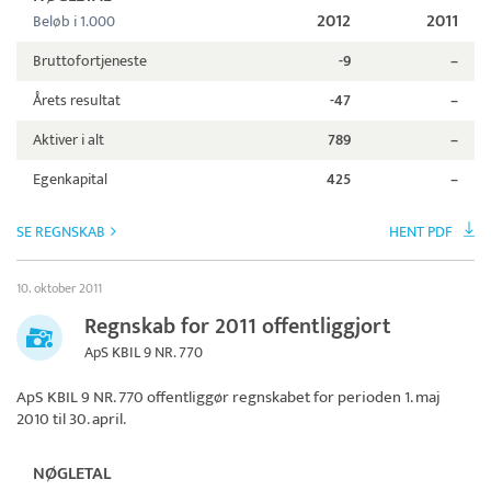
2012
2011
Beløb i 1.000
Bruttofortjeneste
-9
–
Årets resultat
-47
–
Aktiver i alt
789
–
Egenkapital
425
–
SE REGNSKAB
HENT PDF
10. oktober 2011
Regnskab for 2011 offentliggjort
ApS KBIL 9 NR. 770
ApS KBIL 9 NR. 770
offentliggør regnskabet for perioden 1. maj
2010 til 30. april.
NØGLETAL