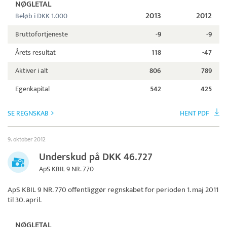
NØGLETAL
2013
2012
Beløb i DKK 1.000
Bruttofortjeneste
-9
-9
Årets resultat
118
-47
Aktiver i alt
806
789
Egenkapital
542
425
SE REGNSKAB
HENT PDF
9. oktober 2012
Underskud på DKK 46.727
ApS KBIL 9 NR. 770
ApS KBIL 9 NR. 770
offentliggør regnskabet for perioden 1. maj 2011
til 30. april.
NØGLETAL