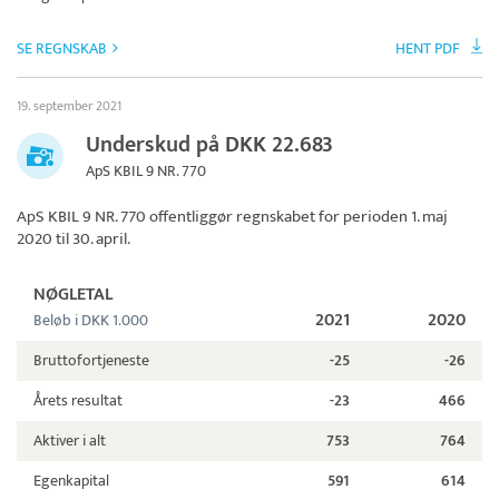
SE REGNSKAB
HENT PDF
19. september 2021
Underskud på DKK 22.683
ApS KBIL 9 NR. 770
ApS KBIL 9 NR. 770
offentliggør regnskabet for perioden 1. maj
2020 til 30. april.
NØGLETAL
2021
2020
Beløb i DKK 1.000
Bruttofortjeneste
-25
-26
Årets resultat
-23
466
Aktiver i alt
753
764
Egenkapital
591
614