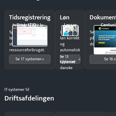
Tidsregistrering
Løn
Dokument
SmartTID
Lessor
Centuri
Pristjek: 12.523 kr
Spar tid på
Udbetal
Send kontrakter
lønberegning og få
løn korrekt
på minutter o
styr på
og
dokumenter.
ressourceforbruget.
automatisk
—
Se 13
Se 17 systemer
Se 16 
systemer
tilpasset
danske
regler.
IT-systemer til
Driftsafdelingen