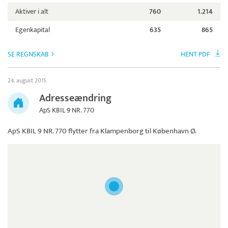
Aktiver i alt
760
1.214
Egenkapital
635
865
SE REGNSKAB
HENT PDF
24. august 2015
Adresseændring
ApS KBIL 9 NR. 770
ApS KBIL 9 NR. 770
flytter fra Klampenborg til København Ø.