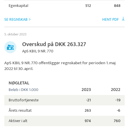
Egenkapital
512
848
SE REGNSKAB
HENT PDF
5. oktober 2023
Overskud på DKK 263.327
ApS KBIL 9 NR. 770
ApS KBIL 9 NR. 770
offentliggør regnskabet for perioden 1. maj
2022 til 30. april.
NØGLETAL
2023
2022
Beløb i DKK 1.000
Bruttofortjeneste
-21
-19
Årets resultat
263
-6
Aktiver i alt
974
760