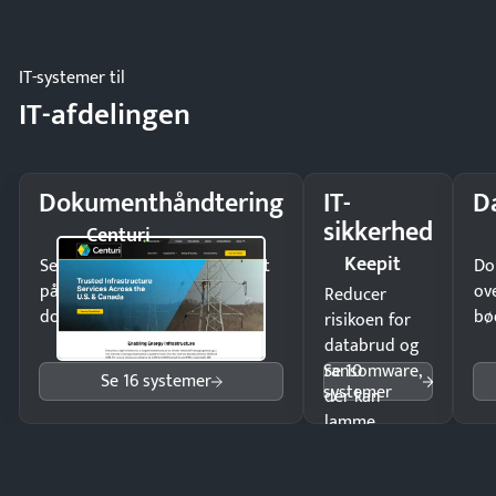
eller fysisk
møde.
IT-systemer til
IT-afdelingen
Dokumenthåndtering
IT-
D
sikkerhed
Centuri
Keepit
Send kontrakter til underskrift
Do
på minutter og mist ingen
ov
Reducer
dokumenter.
bø
risikoen for
databrud og
Se 10
ransomware,
Se 16 systemer
systemer
der kan
lamme
driften.