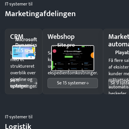
IT-systemer til
Marketingafdelingen
CRM
Webshop
Market
Microsoft
automa
Dynamics
Site.pro
365
Playab
Luk flere salg
Sælg produkter 24/7 til
med et
kunder i hele landet
Få flere s
struktureret
uden
af eksiste
overblik over
ekspedientomkostninger.
kunder m
pipeline og
Se 11
målrettede
Se 15 systemer
Se 9 sys
systemer
opfølgninger.
automatis
beskeder.
IT-systemer til
Logistik