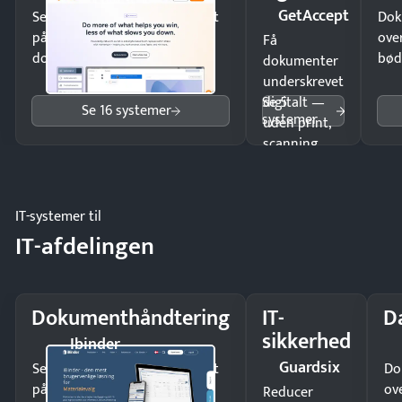
GetAccept
Send kontrakter til underskrift
Dok
på minutter og mist ingen
ove
Få
dokumenter.
bød
dokumenter
underskrevet
Se 5
digitalt —
Se 16 systemer
systemer
uden print,
scanning
eller fysisk
møde.
IT-systemer til
IT-afdelingen
Dokumenthåndtering
IT-
D
sikkerhed
Ibinder
Guardsix
Send kontrakter til underskrift
Do
på minutter og mist ingen
ov
Reducer