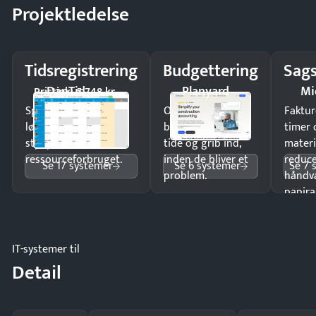
Projektledelse
Tidsregistrering
Budgettering
Sags
DanTid
Planyard
Mi
Pristjek: 5.748 kr
Spar tid på
Opdag
Faktur
lønberegning og få
budgetafvigelser i
timer 
styr på
tide og grib ind,
materi
ressourceforbruget.
inden de bliver et
reduc
Se 17 systemer
Se 6 systemer
Se 7 
problem.
håndv
papira
IT-systemer til
Detail