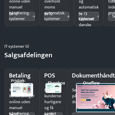
online uden
overhold
og
tide
manuel
moms
automatisk
ind
håndtering.
automatisk.
—
pro
Se 12
Se 12
Se 13
S
systemer
systemer
systemer
tilpasset
danske
regler.
IT-systemer til
Salgsafdelingen
Betaling
POS
Dokumenthåndt
Pristjek:
ePay
Shopbox
Oneflow
10.008 kr
Modtag
Ekspedér
Send kontrakter til unde
kortbetalinger
kunderne
på minutter og mist ing
online uden
hurtigere
dokumenter.
manuel
og få
håndtering.
samlet
Se 12
Se 15