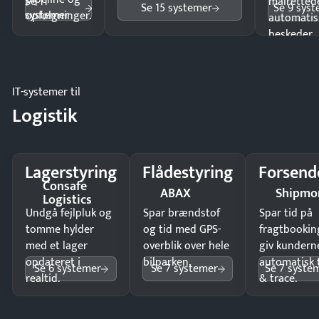
Se 11
målrettede
Se 15 systemer
Se 9 sys
systemer
opfølgninger.
automatis
beskeder.
IT-systemer til
Logistik
Lagerstyring
Flådestyring
Forsend
Consafe
ABAX
Shipmo
Logistics
Undgå fejlpluk og
Spar brændstof
Spar tid på
tomme hylder
og tid med GPS-
fragtbookin
med et lager
overblik over hele
giv kundern
opdateret i
bilparken.
automatisk 
Se 6 systemer
Se 7 systemer
Se 7 syste
realtid.
& trace.