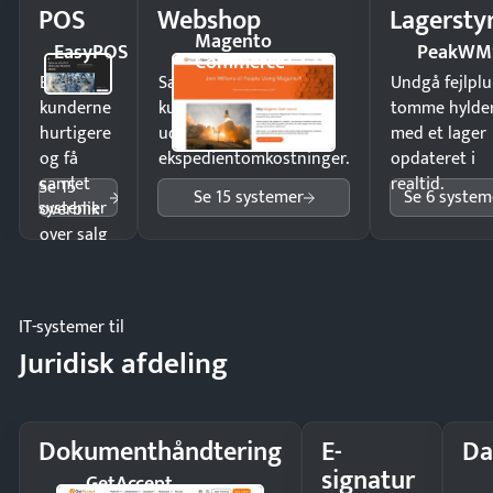
POS
Webshop
Lagersty
Magento
EasyPOS
PeakWM
Commerce
Ekspedér
Sælg produkter 24/7 til
Undgå fejlplu
kunderne
kunder i hele landet
tomme hylde
hurtigere
uden
med et lager
og få
ekspedientomkostninger.
opdateret i
samlet
realtid.
Se 15
Se 15 systemer
Se 6 system
systemer
overblik
over salg
og lager.
IT-systemer til
Juridisk afdeling
Dokumenthåndtering
E-
Da
signatur
GetAccept