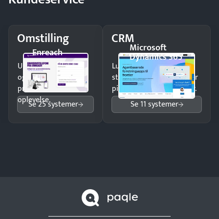
Omstilling
CRM
Microsoft
Enreach
Dynamics 365
Undgå tabte opkald
Luk flere salg med et
og giv kunderne en
struktureret overblik over
professionel
pipeline og opfølgninger.
oplevelse.
Se 25 systemer
Se 11 systemer