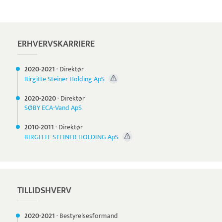
Pristjek:
10.968 kr
Se priseksempel
Pensopay
Betaling
ERHVERVSKARRIERE
2020-
2021
·
Direktør
Birgitte Steiner Holding ApS
2020-
2020
·
Direktør
SØBY ECA-Vand ApS
2010-
2011
·
Direktør
BIRGITTE STEINER HOLDING ApS
TILLIDSHVERV
2020-
2021
·
Bestyrelsesformand