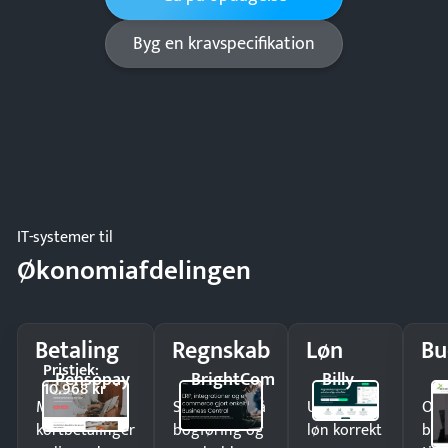
Byg en kravspecifikation
IT-systemer til
Økonomiafdelingen
Betaling
Regnskab
Løn
Bu
Pristjek:
Pensopay
BrightCom
Billy
10.968 kr
Modtag
Spar timer på
Udbetal
Op
kortbetalinger
bogføring og
løn korrekt
bud