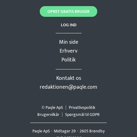
OPRET GRATIS BRUGER
LOG IND
Min side
Erhverv
Politik
Kontakt os
redaktionen@paqle.com
© Paqle ApS
Privatlivspolitik
Brugervilkår
Spørgsmål til GDPR
Paqle ApS
Midtager 29
2605 Brøndby