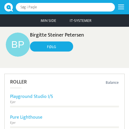
Søg i Paqle
MIN SIDE
IT-SYSTEMER
Birgitte Steiner Petersen
FØLG
ROLLER
Balance
Playground Studio I/S
Ejer
Pure Lighthouse
Ejer