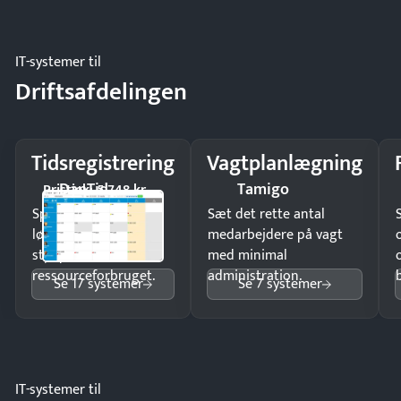
regler.
IT-systemer til
Driftsafdelingen
Tidsregistrering
Vagtplanlægning
DanTid
Tamigo
Pristjek: 5.748 kr
Spar tid på
Sæt det rette antal
lønberegning og få
medarbejdere på vagt
styr på
med minimal
ressourceforbruget.
administration.
Se 17 systemer
Se 7 systemer
IT-systemer til