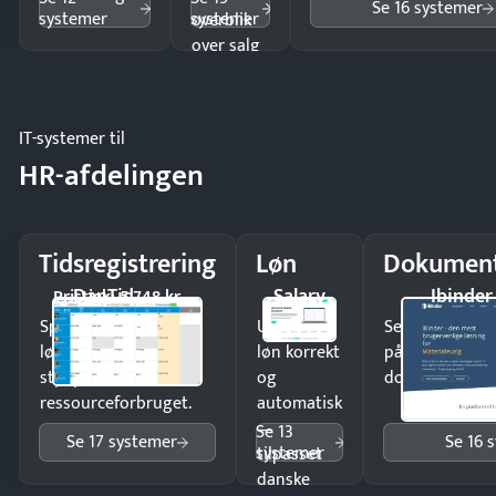
Se 16 systemer
systemer
systemer
overblik
over salg
og lager.
IT-systemer til
HR-afdelingen
Tidsregistrering
Løn
Dokument
DanTid
Salary
Ibinder
Pristjek: 5.748 kr
Spar tid på
Udbetal
Send kontrakter
lønberegning og få
løn korrekt
på minutter o
styr på
og
dokumenter.
ressourceforbruget.
automatisk
—
Se 13
Se 17 systemer
Se 16 
systemer
tilpasset
danske