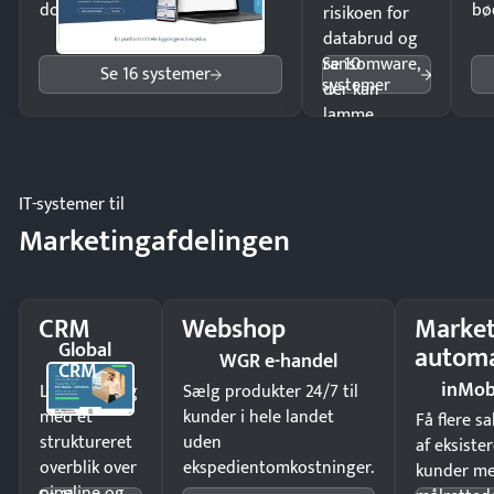
dokumenter.
bø
risikoen for
databrud og
Se 10
ransomware,
Se 16 systemer
systemer
der kan
lamme
driften.
IT-systemer til
Marketingafdelingen
CRM
Webshop
Market
Global
automa
WGR e-handel
CRM
inMob
Luk flere salg
Sælg produkter 24/7 til
med et
kunder i hele landet
Få flere s
struktureret
uden
af eksiste
overblik over
ekspedientomkostninger.
kunder m
pipeline og