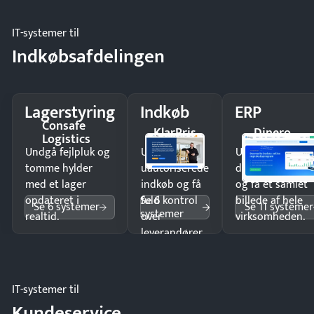
IT-systemer til
Indkøbsafdelingen
Lagerstyring
Indkøb
ERP
Consafe
KlarPris
Dinero
Logistics
Undgå fejlpluk og
Undgå
Undgå
tomme hylder
uautoriserede
dobbeltindtastn
med et lager
indkøb og få
og få ét samlet
Se 6
opdateret i
fuld kontrol
billede af hele
Se 6 systemer
Se 11 systemer
systemer
realtid.
over
virksomheden.
leverandører
og forbrug.
IT-systemer til
Kundeservice