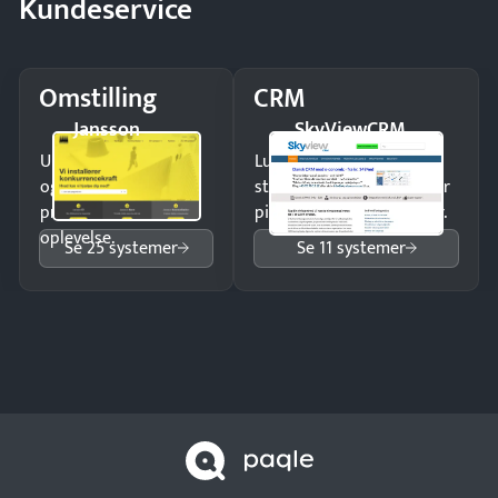
Kundeservice
Omstilling
CRM
Jansson
SkyViewCRM
Undgå tabte opkald
Luk flere salg med et
og giv kunderne en
struktureret overblik over
professionel
pipeline og opfølgninger.
oplevelse.
Se 25 systemer
Se 11 systemer