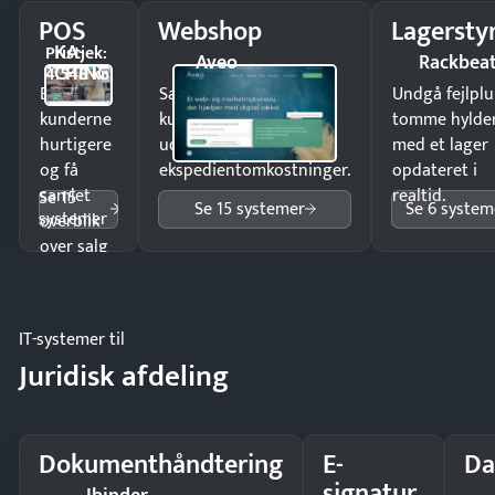
POS
Webshop
Lagersty
KA-
Pristjek:
Aveo
Rackbea
CHING
4.548 kr
Ekspedér
Sælg produkter 24/7 til
Undgå fejlplu
kunderne
kunder i hele landet
tomme hylde
hurtigere
uden
med et lager
og få
ekspedientomkostninger.
opdateret i
samlet
realtid.
Se 15
Se 15 systemer
Se 6 system
systemer
overblik
over salg
og lager.
IT-systemer til
Juridisk afdeling
Dokumenthåndtering
E-
Da
signatur