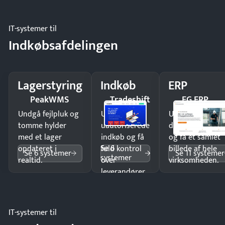
IT-systemer til
Indkøbsafdelingen
Lagerstyring
Indkøb
ERP
PeakWMS
Tradeshift
EG ERP
Undgå fejlpluk og
Undgå
Undgå
tomme hylder
uautoriserede
dobbeltindtastn
med et lager
indkøb og få
og få ét samlet
Se 6
opdateret i
fuld kontrol
billede af hele
Se 6 systemer
Se 11 systemer
systemer
realtid.
over
virksomheden.
leverandører
og forbrug.
IT-systemer til