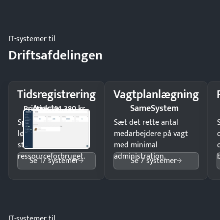
regler.
IT-systemer til
Driftsafdelingen
Tidsregistrering
Vagtplanlægning
Apacta
SameSystem
Pristjek: 44.380 kr
Spar tid på
Sæt det rette antal
lønberegning og få
medarbejdere på vagt
styr på
med minimal
ressourceforbruget.
administration.
Se 17 systemer
Se 7 systemer
IT-systemer til