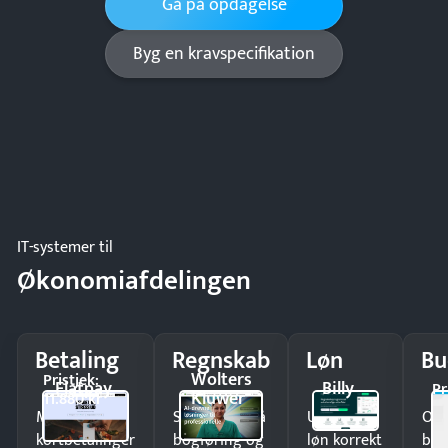
Gå på opdagelse
Byg en kravspecifikation
IT-systemer til
Økonomiafdelingen
Betaling
Regnskab
Løn
Bu
Wolters
Pristjek:
Flatpay
Billy
Pr
Kluwer
11.880 kr
Modtag
Spar timer på
Udbetal
Op
kortbetalinger
bogføring og
løn korrekt
bud