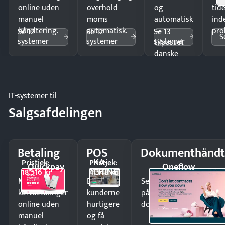
online uden
overhold
og
tide
manuel
moms
automatisk
ind
håndtering.
automatisk.
—
pro
Se 12
Se 12
Se 13
S
systemer
systemer
systemer
tilpasset
danske
regler.
IT-systemer til
Salgsafdelingen
Betaling
POS
Dokumenthåndt
KA-
Pristjek:
Pristjek:
Quickpay
Oneflow
CHING
18.516 kr
4.548 kr
Modtag
Ekspedér
Send kontrakter til unde
kortbetalinger
kunderne
på minutter og mist ing
online uden
hurtigere
dokumenter.
manuel
og få