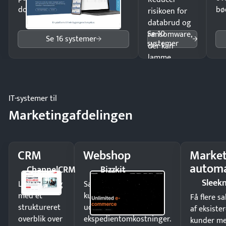
dokumenter.
bø
risikoen for
databrud og
Se 10
ransomware,
Se 16 systemer
systemer
der kan
lamme
driften.
IT-systemer til
Marketingafdelingen
CRM
Webshop
Market
automa
ChannelCRM
Bizzkit
Sleek
Luk flere salg
Sælg produkter 24/7 til
med et
kunder i hele landet
Få flere s
struktureret
uden
af eksiste
overblik over
ekspedientomkostninger.
kunder m