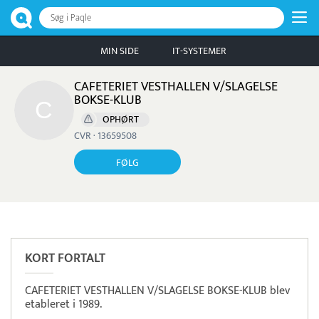
Søg i Paqle
MIN SIDE
IT-SYSTEMER
CAFETERIET VESTHALLEN V/SLAGELSE
BOKSE-KLUB
OPHØRT
CVR · 13659508
FØLG
Pristjek:
7.540 kr
Se priseksempel
ZeBon
Tidsregistrering
KORT FORTALT
CAFETERIET VESTHALLEN V/SLAGELSE BOKSE-KLUB blev
etableret i 1989.