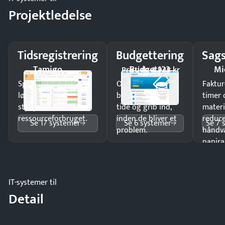
Projektledelse
Tidsregistrering
Budgettering
Sags
Tamigo
Budget123
Mi
Pristjek: 3.948 kr
Spar tid på
Opdag
Faktur
lønberegning og få
budgetafvigelser i
timer 
styr på
tide og grib ind,
materi
ressourceforbruget.
inden de bliver et
reduc
Se 17 systemer
Se 6 systemer
Se 7 
problem.
håndv
papira
IT-systemer til
Detail