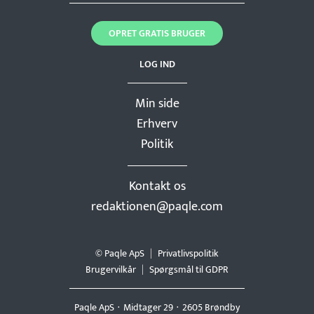
OPRET GRATIS BRUGER
LOG IND
Min side
Erhverv
Politik
Kontakt os
redaktionen@paqle.com
© Paqle ApS
Privatlivspolitik
Brugervilkår
Spørgsmål til GDPR
Paqle ApS
Midtager 29
2605 Brøndby