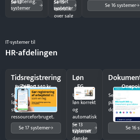
håndtering.
samlet
Se 12
Se 15
Se 16 systemer
systemer
systemer
overblik
over salg
og lager.
IT-systemer til
HR-afdelingen
Tidsregistrering
Løn
Dokument
ZeBon
EG
Onepoi
Pristjek: 7.540 kr
Spar tid på
Udbetal
Send kontrakter
lønberegning og få
løn korrekt
på minutter o
styr på
og
dokumenter.
ressourceforbruget.
automatisk
—
Se 13
Se 17 systemer
Se 16 
systemer
tilpasset
danske