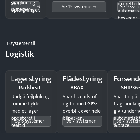
pipeline og
Se 11
målrettede
Se 15 systemer
Se 9 sys
systemer
opfølgninger.
automatis
beskeder.
IT-systemer til
Logistik
Lagerstyring
Flådestyring
Forsend
Rackbeat
ABAX
SHIP36
Undgå fejlpluk og
Spar brændstof
Spar tid på
tomme hylder
og tid med GPS-
fragtbookin
med et lager
overblik over hele
giv kundern
opdateret i
bilparken.
automatisk 
Se 6 systemer
Se 7 systemer
Se 7 syste
realtid.
& trace.