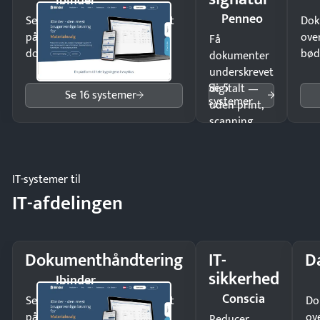
Ibinder
Penneo
Send kontrakter til underskrift
Dok
på minutter og mist ingen
ove
Få
dokumenter.
bød
dokumenter
underskrevet
Se 5
digitalt —
Se 16 systemer
systemer
uden print,
scanning
eller fysisk
møde.
IT-systemer til
IT-afdelingen
Dokumenthåndtering
IT-
D
sikkerhed
Ibinder
Conscia
Send kontrakter til underskrift
Do
på minutter og mist ingen
ov
Reducer