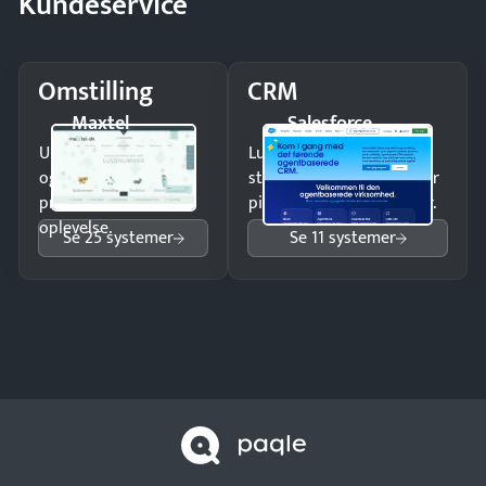
Kundeservice
Omstilling
CRM
Maxtel
Salesforce
Undgå tabte opkald
Luk flere salg med et
og giv kunderne en
struktureret overblik over
professionel
pipeline og opfølgninger.
oplevelse.
Se 25 systemer
Se 11 systemer