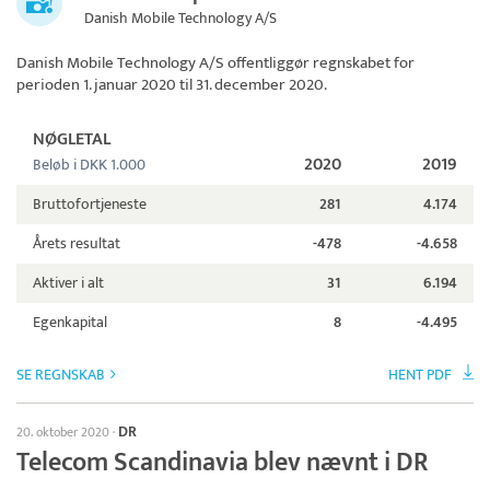
Danish Mobile Technology A/S
Danish Mobile Technology A/S
offentliggør regnskabet for
perioden 1. januar 2020 til 31. december 2020.
NØGLETAL
2020
2019
Beløb i DKK 1.000
Bruttofortjeneste
281
4.174
Årets resultat
-478
-4.658
Aktiver i alt
31
6.194
Egenkapital
8
-4.495
SE REGNSKAB
HENT PDF
DR
20. oktober 2020
·
Telecom Scandinavia blev nævnt i DR