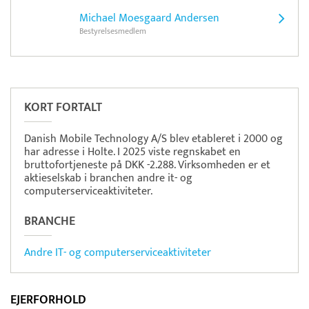
Michael Moesgaard Andersen
Bestyrelsesmedlem
Pristjek:
10.968 kr
Se priseksempel
Pensopay
Betaling
KORT FORTALT
Danish Mobile Technology A/S blev etableret i 2000 og
har adresse i Holte. I 2025 viste regnskabet en
bruttofortjeneste på DKK -2.288. Virksomheden er et
aktieselskab i branchen andre it- og
computerserviceaktiviteter.
BRANCHE
Andre IT- og computerserviceaktiviteter
EJERFORHOLD