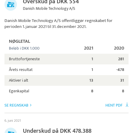
Overskud på DKK 554
Danish Mobile Technology A/S
Danish Mobile Technology A/S
offentliggør regnskabet for
perioden 1. januar 2021 til 31. december 2021.
NØGLETAL
2021
2020
Beløb i DKK 1.000
Bruttofortjeneste
1
281
Årets resultat
1
-478
Aktiver i alt
13
31
Egenkapital
8
8
SE REGNSKAB
HENT PDF
6. juni 2021
Underskud på DKK 478.388