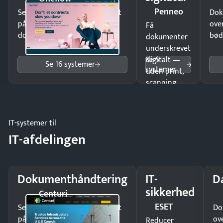
Penneo
Send kontrakter til underskrift
Dok
på minutter og mist ingen
ove
Få
dokumenter.
bød
dokumenter
underskrevet
Se 5
digitalt —
Se 16 systemer
systemer
uden print,
scanning
eller fysisk
møde.
IT-systemer til
IT-afdelingen
Dokumenthåndtering
IT-
D
sikkerhed
Centuri
ESET
Send kontrakter til underskrift
Do
på minutter og mist ingen
ov
Reducer