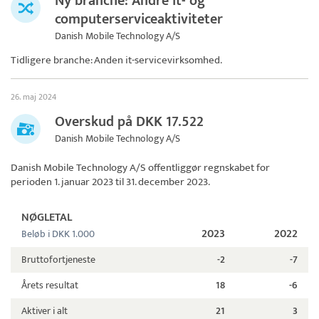
Ny branche: Andre it- og
computerserviceaktiviteter
Danish Mobile Technology A/S
Tidligere branche: Anden it-servicevirksomhed.
26. maj 2024
Overskud på DKK 17.522
Danish Mobile Technology A/S
Danish Mobile Technology A/S
offentliggør regnskabet for
perioden 1. januar 2023 til 31. december 2023.
NØGLETAL
2023
2022
Beløb i DKK 1.000
Bruttofortjeneste
-2
-7
Årets resultat
18
-6
Aktiver i alt
21
3