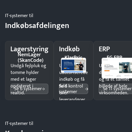
IT-systemer til
Indkøbsafdelingen
Lagerstyring
Indkøb
ERP
NemLager
KlarPris
EG ERP
(SkanCode)
Undgå fejlpluk og
Undgå
Undgå
tomme hylder
uautoriserede
dobbeltindtastn
med et lager
indkøb og få
og få ét samlet
Se 6
opdateret i
fuld kontrol
billede af hele
Se 6 systemer
Se 11 systemer
systemer
realtid.
over
virksomheden.
leverandører
og forbrug.
IT-systemer til