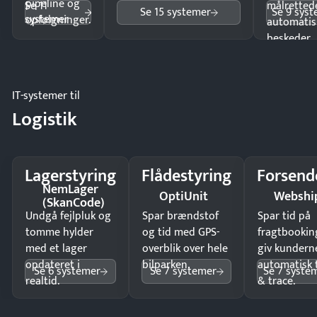
pipeline og
Se 11
målrettede
Se 15 systemer
Se 9 sys
systemer
opfølgninger.
automatis
beskeder.
IT-systemer til
Logistik
Lagerstyring
Flådestyring
Forsend
NemLager
OptiUnit
Webshi
(SkanCode)
Undgå fejlpluk og
Spar brændstof
Spar tid på
tomme hylder
og tid med GPS-
fragtbookin
med et lager
overblik over hele
giv kundern
opdateret i
bilparken.
automatisk 
Se 6 systemer
Se 7 systemer
Se 7 syste
realtid.
& trace.