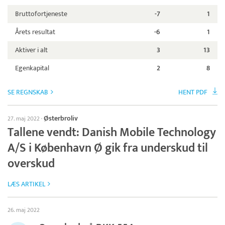
Bruttofortjeneste
-7
1
Årets resultat
-6
1
Aktiver i alt
3
13
Egenkapital
2
8
SE REGNSKAB
HENT PDF
Østerbroliv
27. maj 2022
·
Tallene vendt: Danish Mobile Technology
A/S i København Ø gik fra underskud til
overskud
LÆS ARTIKEL
26. maj 2022