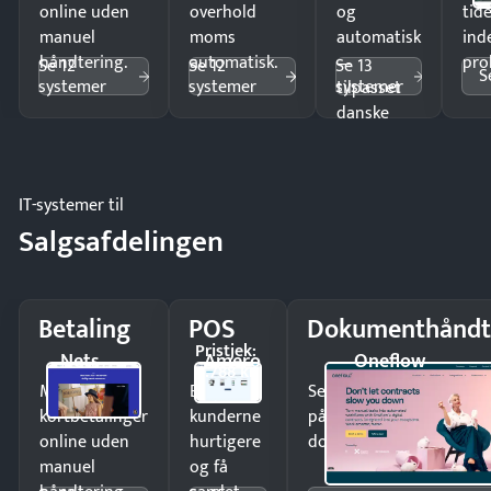
online uden
overhold
og
tide
manuel
moms
automatisk
ind
håndtering.
automatisk.
—
pro
Se 12
Se 12
Se 13
S
systemer
systemer
systemer
tilpasset
danske
regler.
IT-systemer til
Salgsafdelingen
Betaling
POS
Dokumenthåndt
Pristjek:
Nets
Amero
Oneflow
4.788 kr
Modtag
Ekspedér
Send kontrakter til unde
kortbetalinger
kunderne
på minutter og mist ing
online uden
hurtigere
dokumenter.
manuel
og få