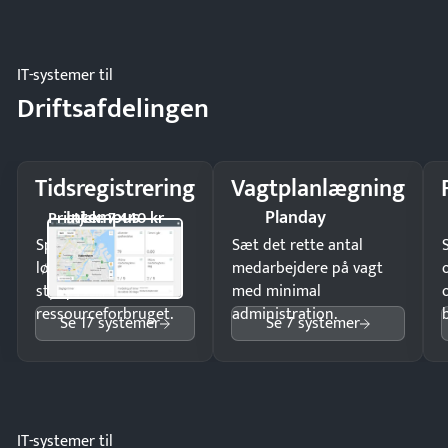
regler.
IT-systemer til
Driftsafdelingen
Tidsregistrering
Vagtplanlægning
Intempus
Planday
Pristjek: 7.440 kr
Spar tid på
Sæt det rette antal
lønberegning og få
medarbejdere på vagt
styr på
med minimal
ressourceforbruget.
administration.
Se 17 systemer
Se 7 systemer
IT-systemer til