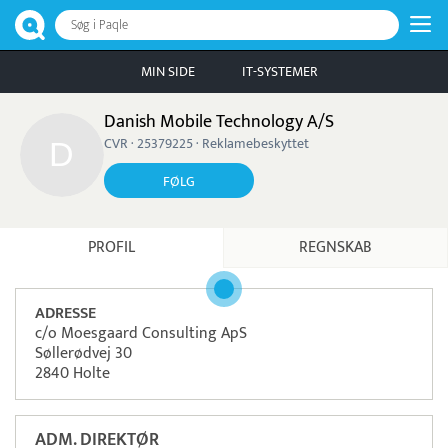
Søg i Paqle
MIN SIDE
IT-SYSTEMER
Danish Mobile Technology A/S
CVR · 25379225 · Reklamebeskyttet
FØLG
PROFIL
REGNSKAB
ADRESSE
c/o Moesgaard Consulting ApS
Søllerødvej 30
2840 Holte
ADM. DIREKTØR