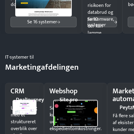
dokumenter.
bø
risikoen for
databrud og
Se 10
ransomware,
Se 16 systemer
systemer
der kan
lamme
driften.
IT-systemer til
Marketingafdelingen
CRM
Webshop
Market
automa
DealJourney
Site.pro
Peytz
Luk flere salg
Sælg produkter 24/7 til
med et
kunder i hele landet
Få flere s
struktureret
uden
af eksiste
overblik over
ekspedientomkostninger.
kunder m