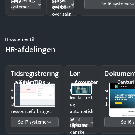
håndtering.
samlet
Se 12
Se 15
Se 16 systemer
systemer
systemer
overblik
over salg
og lager.
IT-systemer til
HR-afdelingen
Tidsregistrering
Løn
Dokument
SmartTID
Accounter
Centuri
Pristjek: 12.523 kr
Spar tid på
Udbetal
Send kontrakter
lønberegning og få
løn korrekt
på minutter o
styr på
og
dokumenter.
ressourceforbruget.
automatisk
—
Se 13
Se 17 systemer
Se 16 
systemer
tilpasset
danske