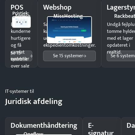
POS
Webshop
Lagersty
Pristjek:
Amero
MissHosting
Rackbea
4.788 kr
Ekspedér
Sælg produkter 24/7 til
Undgå fejlplu
kunderne
kunder i hele landet
tomme hylde
hurtigere
uden
med et lager
og få
ekspedientomkostninger.
opdateret i
samlet
realtid.
Se 15
Se 15 systemer
Se 6 system
systemer
overblik
over salg
og lager.
IT-systemer til
Juridisk afdeling
Dokumenthåndtering
E-
Da
signatur
Oneflow