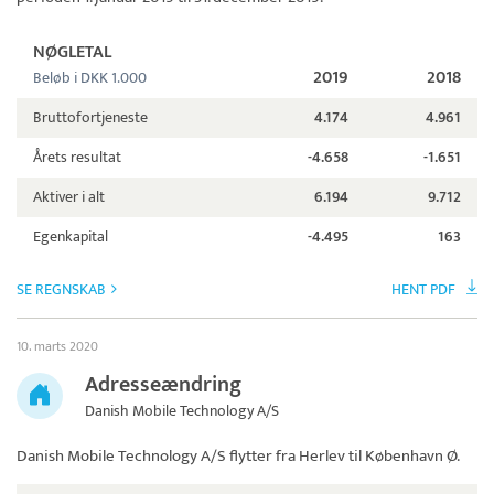
NØGLETAL
2019
2018
Beløb i DKK 1.000
Bruttofortjeneste
4.174
4.961
Årets resultat
-4.658
-1.651
Aktiver i alt
6.194
9.712
Egenkapital
-4.495
163
SE REGNSKAB
HENT PDF
10. marts 2020
Adresseændring
Danish Mobile Technology A/S
Danish Mobile Technology A/S
flytter fra Herlev til København Ø.