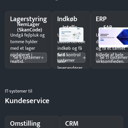
Lagerstyring
Indkøb
ERP
NemLager
Intellis
SAP
(SkanCode)
Undgå fejlpluk og
Undgå
Undgå
tomme hylder
uautoriserede
dobbeltindtastn
med et lager
indkøb og få
og få ét samlet
Se 6
opdateret i
fuld kontrol
billede af hele
Se 6 systemer
Se 11 systemer
systemer
realtid.
over
virksomheden.
leverandører
og forbrug.
IT-systemer til
Kundeservice
Omstilling
CRM