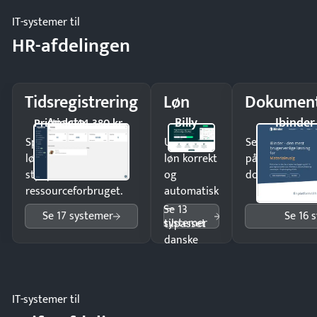
IT-systemer til
HR-afdelingen
Tidsregistrering
Løn
Dokument
Apacta
Billy
Ibinder
Pristjek: 44.380 kr
Spar tid på
Udbetal
Send kontrakter
lønberegning og få
løn korrekt
på minutter o
styr på
og
dokumenter.
ressourceforbruget.
automatisk
—
Se 13
Se 17 systemer
Se 16 
systemer
tilpasset
danske
regler.
IT-systemer til