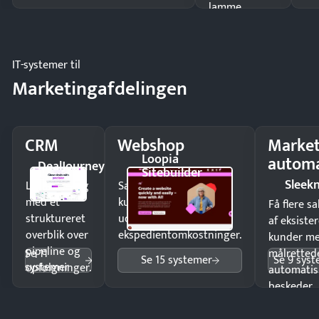
lamme
driften.
IT-systemer til
Marketingafdelingen
CRM
Webshop
Market
Loopia
automa
DealJourney
Sitebuilder
Sleek
Luk flere salg
Sælg produkter 24/7 til
med et
kunder i hele landet
Få flere s
struktureret
uden
af eksiste
overblik over
ekspedientomkostninger.
kunder m
pipeline og
Se 11
målrettede
Se 15 systemer
Se 9 sys
systemer
opfølgninger.
automatis
beskeder.