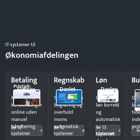
IT-systemer til
Økonomiafdelingen
Betaling
Regnskab
Løn
Bu
Pristjek:
Flatpay
Danlet
Danløn
11.880 kr
Modtag
Spar timer på
Udbetal
Op
kortbetalinger
bogføring og
løn korrekt
bud
online uden
overhold
og
tide
manuel
moms
automatisk
ind
håndtering.
automatisk.
—
pro
Se 12
Se 12
Se 13
S
systemer
systemer
systemer
tilpasset