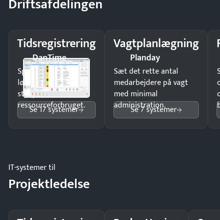
Driftsafdelingen
Tidsregistrering
Vagtplanlægning
DanTime
Planday
Spar tid på
Sæt det rette antal
lønberegning og få
medarbejdere på vagt
styr på
med minimal
ressourceforbruget.
administration.
Se 17 systemer
Se 7 systemer
IT-systemer til
Projektledelse