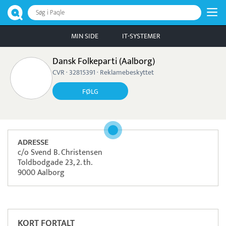
Søg i Paqle
MIN SIDE
IT-SYSTEMER
Dansk Folkeparti (Aalborg)
CVR · 32815391 · Reklamebeskyttet
FØLG
ADRESSE
c/o Svend B. Christensen
Toldbodgade 23, 2. th.
9000 Aalborg
Pristjek:
11.880 kr
Se priseksempel
Flatpay
Betaling
KORT FORTALT