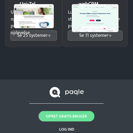
Uni-Tel
webCRM
Undgå tabte opkald
Luk flere salg med et
og giv kunderne en
struktureret overblik over
professionel
pipeline og opfølgninger.
oplevelse.
Se 25 systemer
Se 11 systemer
OPRET GRATIS BRUGER
LOG IND