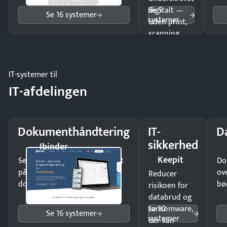
Se 5
digitalt —
Se 16 systemer
systemer
uden print,
scanning
eller fysisk
møde.
IT-systemer til
IT-afdelingen
Dokumenthåndtering
IT-
D
sikkerhed
Ibinder
Keepit
Send kontrakter til underskrift
Do
på minutter og mist ingen
ov
Reducer
dokumenter.
bø
risikoen for
databrud og
Se 10
ransomware,
Se 16 systemer
systemer
der kan