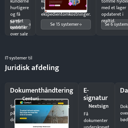
kunderne
kunder i hele landet
tomme hylde
hurtigere
uden
med et lager
og få
ekspedientomkostninger.
opdateret i
samlet
realtid.
Se 15
Se 15 systemer
Se 6 system
systemer
overblik
over salg
og lager.
IT-systemer til
Juridisk afdeling
Dokumenthåndtering
E-
Da
signatur
Centuri
Nextsign
Send kontrakter til underskrift
Dok
på minutter og mist ingen
ove
Få
dokumenter.
bød
dokumenter
underskrevet