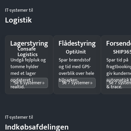
IT-systemer til
Logistik
Lagerstyring
Flådestyring
Forsend
Consafe
OptiUnit
SHIP36
Logistics
Undgå fejlpluk og
Spar brændstof
Spar tid på
tomme hylder
og tid med GPS-
fragtbookin
med et lager
overblik over hele
giv kundern
opdateret i
bilparken.
automatisk 
Se 6 systemer
Se 7 systemer
Se 7 syste
realtid.
& trace.
IT-systemer til
Indkøbsafdelingen