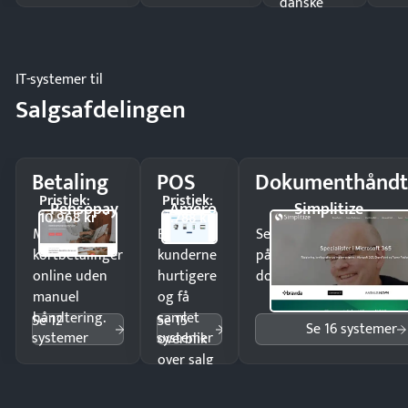
danske
regler.
IT-systemer til
Salgsafdelingen
Betaling
POS
Dokumenthåndt
Pristjek:
Pristjek:
Pensopay
Amero
Simplitize
10.968 kr
4.788 kr
Modtag
Ekspedér
Send kontrakter til unde
kortbetalinger
kunderne
på minutter og mist ing
online uden
hurtigere
dokumenter.
manuel
og få
håndtering.
samlet
Se 12
Se 15
Se 16 systemer
systemer
systemer
overblik
over salg
og lager.