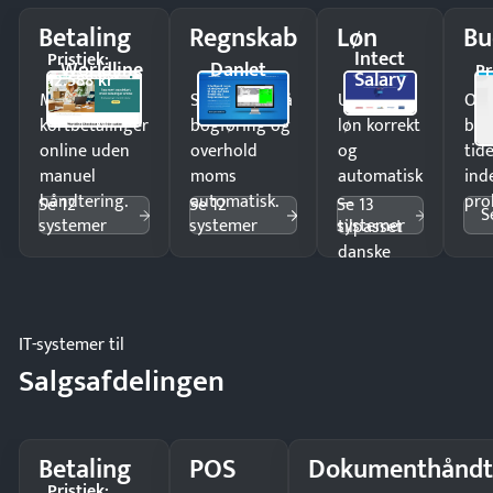
Betaling
Regnskab
Løn
Bu
Intect
Pristjek:
Worldline
Danlet
Pr
Salary
12.588 kr
Modtag
Spar timer på
Udbetal
Op
kortbetalinger
bogføring og
løn korrekt
bud
online uden
overhold
og
tide
manuel
moms
automatisk
ind
håndtering.
automatisk.
—
pro
Se 12
Se 12
Se 13
S
systemer
systemer
systemer
tilpasset
danske
regler.
IT-systemer til
Salgsafdelingen
Betaling
POS
Dokumenthåndt
Pristjek: