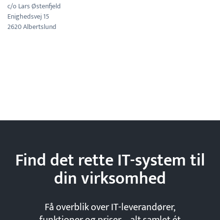
c/o Lars Østenfjeld
Enighedsvej 15
2620 Albertslund
Find det rette IT-system til
din
virksomhed
Få overblik over IT-leverandører,