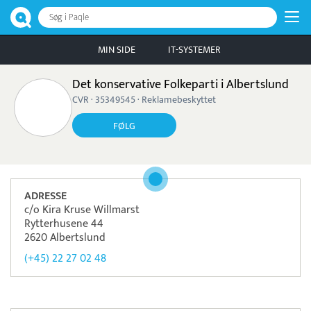
Søg i Paqle
MIN SIDE
IT-SYSTEMER
Det konservative Folkeparti i Albertslund
CVR · 35349545 · Reklamebeskyttet
FØLG
ADRESSE
c/o Kira Kruse Willmarst
Rytterhusene 44
2620 Albertslund
(+45) 22 27 02 48
Pristjek:
12.588 kr
Se priseksempel
Worldline
Betaling