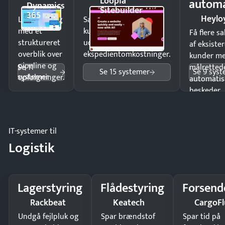
Loopia
automa
Dynamics
Sitebuilder
365
Heylo
Luk flere salg
Sælg produkter 24/7 til
med et
kunder i hele landet
Få flere s
struktureret
uden
af eksiste
overblik over
ekspedientomkostninger.
kunder m
pipeline og
Se 11
målrettede
Se 15 systemer
Se 9 sys
systemer
opfølgninger.
automatis
beskeder.
IT-systemer til
Logistik
Lagerstyring
Flådestyring
Forsend
Rackbeat
Keatech
CargoFl
Undgå fejlpluk og
Spar brændstof
Spar tid på