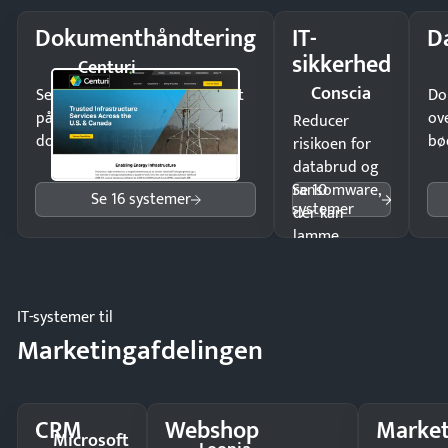
Dokumenthåndtering
IT-
D
sikkerhed
Centuri
Conscia
Send kontrakter til underskrift
Do
på minutter og mist ingen
ov
Reducer
dokumenter.
bø
risikoen for
databrud og
Se 10
ransomware,
Se 16 systemer
systemer
der kan
lamme
driften.
IT-systemer til
Marketingafdelingen
CRM
Webshop
Market
Microsoft