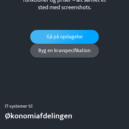
funktioner og priser – alt samlet ét
sted med screenshots.
Gå på opdagelse
Byg en kravspecifikation
IT-systemer til
Økonomiafdelingen