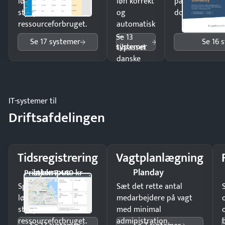
lønberegning og få
løn korrekt
på minutter o
styr på
og
dokumenter.
ressourceforbruget.
automatisk
—
Se 13
Se 17 systemer
Se 16 
systemer
tilpasset
danske
regler.
IT-systemer til
Driftsafdelingen
Tidsregistrering
Vagtplanlægning
Intempus
Planday
Pristjek: 7.440 kr
Spar tid på
Sæt det rette antal
lønberegning og få
medarbejdere på vagt
styr på
med minimal
ressourceforbruget.
administration.