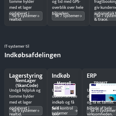
tomme hylder
og tid med GPS-
fragtbookin
med et lager
overblik over hele
giv kundern
opdateret i
bilparken.
automatisk 
Se 6 systemer
Se 7 systemer
Se 7 syste
realtid.
& trace.
IT-systemer til
Indkøbsafdelingen
Lagerstyring
Indkøb
ERP
NemLager
Mercell
TRIMIT
(SkanCode)
Undgå fejlpluk og
Undgå
Undgå
tomme hylder
uautoriserede
dobbeltindtastn
med et lager
indkøb og få
og få ét samlet
Se 6
opdateret i
fuld kontrol
billede af hele
Se 6 systemer
Se 11 systemer
systemer
realtid.
over
virksomheden.