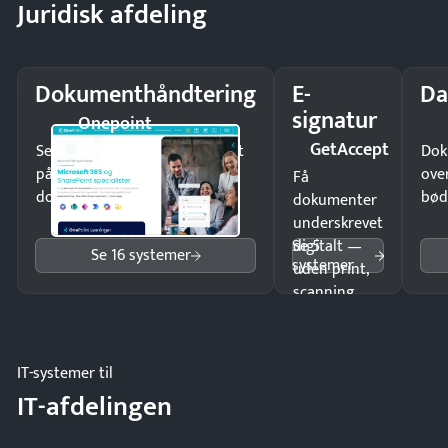
Juridisk afdeling
Dokumenthåndtering
E-
Da
signatur
Onepoint
GetAccept
Send kontrakter til underskrift
Dok
på minutter og mist ingen
ove
Få
dokumenter.
bød
dokumenter
underskrevet
Se 5
digitalt —
Se 16 systemer
systemer
uden print,
scanning
eller fysisk
møde.
IT-systemer til
IT-afdelingen