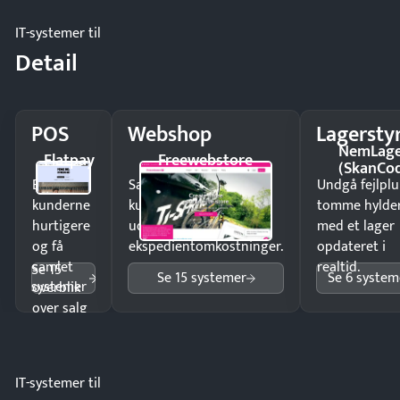
IT-systemer til
Detail
POS
Webshop
Lagersty
NemLag
Flatpay
Freewebstore
(SkanCo
Ekspedér
Sælg produkter 24/7 til
Undgå fejlplu
kunderne
kunder i hele landet
tomme hylde
hurtigere
uden
med et lager
og få
ekspedientomkostninger.
opdateret i
samlet
realtid.
Se 15
Se 15 systemer
Se 6 system
systemer
overblik
over salg
og lager.
IT-systemer til