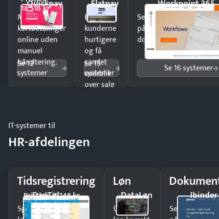
Quickpay
Flatpay
Workpoint 365
18.516 kr
Modtag
Ekspedér
Send kontrakter til unde
kortbetalinger
kunderne
på minutter og mist ing
online uden
hurtigere
dokumenter.
manuel
og få
håndtering.
samlet
Se 12
Se 15
Se 16 systemer
systemer
systemer
overblik
over salg
og lager.
IT-systemer til
HR-afdelingen
Tidsregistrering
Løn
Dokument
DanTid
DataLøn
Ibinder
Pristjek: 5.748 kr
Spar tid på
Udbetal
Send kontrakter