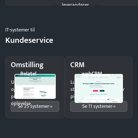
leverandører
og forbrug.
IT-systemer til
Kundeservice
Omstilling
CRM
Relatel
webCRM
Undgå tabte opkald
Luk flere salg med et
og giv kunderne en
struktureret overblik over
professionel
pipeline og opfølgninger.
oplevelse.
Se 25 systemer
Se 11 systemer