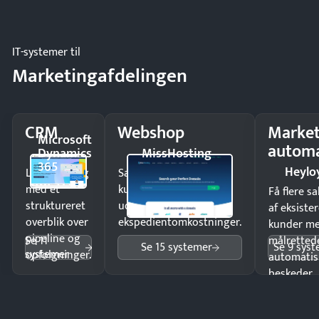
driften.
IT-systemer til
Marketingafdelingen
CRM
Webshop
Market
Microsoft
automa
Dynamics
MissHosting
365
Heylo
Luk flere salg
Sælg produkter 24/7 til
med et
kunder i hele landet
Få flere s
struktureret
uden
af eksiste
overblik over
ekspedientomkostninger.
kunder m
pipeline og
Se 11
målrettede
Se 15 systemer
Se 9 sys
systemer
opfølgninger.
automatis
beskeder.