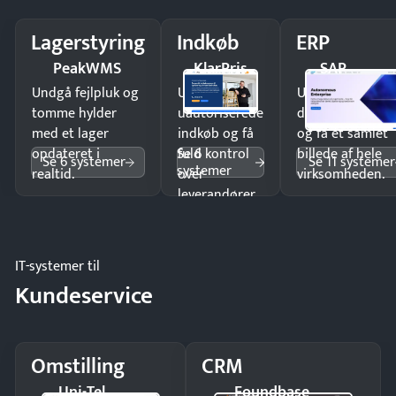
Lagerstyring
Indkøb
ERP
PeakWMS
KlarPris
SAP
Undgå fejlpluk og
Undgå
Undgå
tomme hylder
uautoriserede
dobbeltindtastn
med et lager
indkøb og få
og få ét samlet
Se 6
opdateret i
fuld kontrol
billede af hele
Se 6 systemer
Se 11 systemer
systemer
realtid.
over
virksomheden.
leverandører
og forbrug.
IT-systemer til
Kundeservice
Omstilling
CRM
Uni-Tel
Foundbase