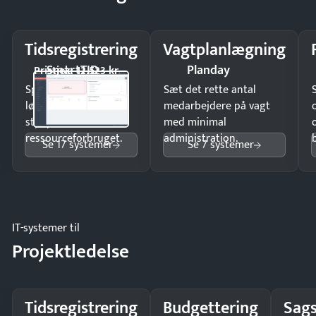
Tidsregistrering
Vagtplanlægning
SmartTID
Planday
Pristjek: 12.523 kr
Spar tid på
Sæt det rette antal
lønberegning og få
medarbejdere på vagt
styr på
med minimal
ressourceforbruget.
administration.
Se 17 systemer
Se 7 systemer
IT-systemer til
Projektledelse
Tidsregistrering
Budgettering
Sags