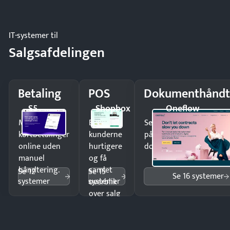
regler.
IT-systemer til
Salgsafdelingen
Betaling
POS
Dokumenthåndt
S5
Shopbox
Oneflow
Modtag
Ekspedér
Send kontrakter til unde
kortbetalinger
kunderne
på minutter og mist ing
online uden
hurtigere
dokumenter.
manuel
og få
håndtering.
samlet
Se 12
Se 15
Se 16 systemer
systemer
systemer
overblik
over salg
og lager.