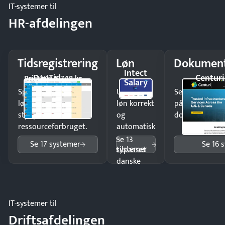
IT-systemer til
HR-afdelingen
Tidsregistrering
Løn
Dokument
Intect
DanTid
Centuri
Pristjek: 5.748 kr
Salary
Spar tid på
Udbetal
Send kontrakter
lønberegning og få
løn korrekt
på minutter o
styr på
og
dokumenter.
ressourceforbruget.
automatisk
—
Se 13
Se 17 systemer
Se 16 
systemer
tilpasset
danske
regler.
IT-systemer til
Driftsafdelingen