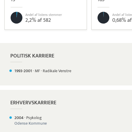
Andel af listens stemmer
Andel af lis
2,2% af 582
0,68% af
Pristjek:
11.880 kr
Se priseksempel
Flatpay
Betaling
POLITISK KARRIERE
1993-
2001
·
MF
·
Radikale Venstre
ERHVERVSKARRIERE
2004
·
Psykolog
Odense Kommune