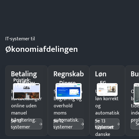
IT-systemer til
Økonomiafdelingen
Betaling
Regnskab
Løn
Bu
Pristjek:
Flatpay
Dinero
EG
11.880 kr
Modtag
Spar timer på
Udbetal
Op
kortbetalinger
bogføring og
løn korrekt
bud
online uden
overhold
og
tide
manuel
moms
automatisk
ind
håndtering.
automatisk.
—
pro
Se 12
Se 12
Se 13
S
systemer
systemer
systemer
tilpasset
danske