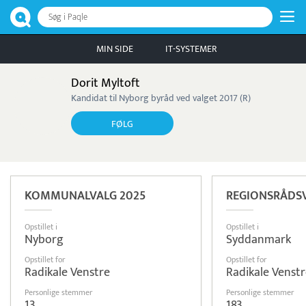
Søg i Paqle
MIN SIDE
IT-SYSTEMER
Dorit Myltoft
Kandidat til Nyborg byråd ved valget 2017 (R)
FØLG
KOMMUNALVALG 2025
REGIONSRÅDSV
Opstillet i
Opstillet i
Nyborg
Syddanmark
Opstillet for
Opstillet for
Radikale Venstre
Radikale Venst
Personlige stemmer
Personlige stemmer
13
183