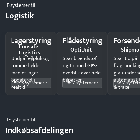
IT-systemer til
Logistik
Lagerstyring
Flådestyring
Forsend
Consafe
OptiUnit
Shipmo
Logistics
Undgå fejlpluk og
Spar brændstof
Spar tid på
tomme hylder
og tid med GPS-
fragtbookin
med et lager
overblik over hele
giv kundern
opdateret i
bilparken.
automatisk 
Se 6 systemer
Se 7 systemer
Se 7 syste
realtid.
& trace.
IT-systemer til
Indkøbsafdelingen