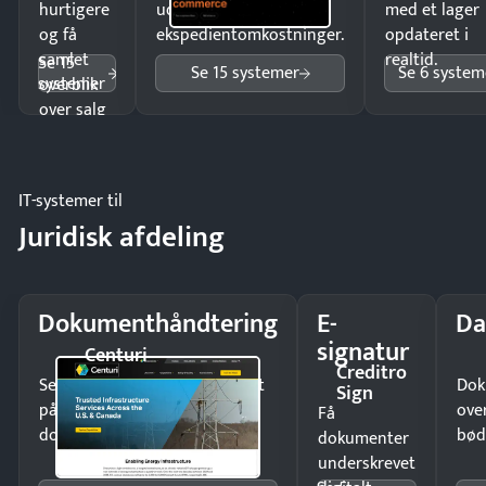
hurtigere
uden
med et lager
og få
ekspedientomkostninger.
opdateret i
samlet
realtid.
Se 15
Se 15 systemer
Se 6 system
systemer
overblik
over salg
og lager.
IT-systemer til
Juridisk afdeling
Dokumenthåndtering
E-
Da
signatur
Centuri
Creditro
Send kontrakter til underskrift
Dok
Sign
på minutter og mist ingen
ove
Få
dokumenter.
bød
dokumenter
underskrevet