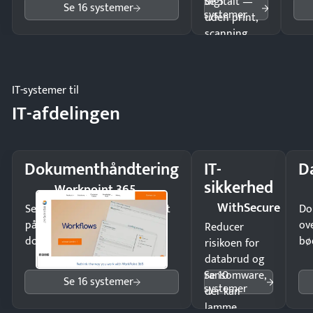
Se 5
digitalt —
Se 16 systemer
systemer
uden print,
scanning
eller fysisk
møde.
IT-systemer til
IT-afdelingen
Dokumenthåndtering
IT-
D
sikkerhed
Workpoint 365
WithSecure
Send kontrakter til underskrift
Do
på minutter og mist ingen
ov
Reducer
dokumenter.
bø
risikoen for
databrud og
Se 10
ransomware,
Se 16 systemer
systemer
der kan
lamme