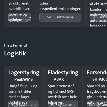
struktureret
uden
af eksiste
overblik over
ekspedientomkostninger.
kunder m
pipeline og
Se 11
målrettede
Se 15 systemer
Se 9 sys
systemer
opfølgninger.
automatis
beskeder.
IT-systemer til
Logistik
Lagerstyring
Flådestyring
Forsend
PeakWMS
ABAX
SHIP36
Undgå fejlpluk og
Spar brændstof
Spar tid på
tomme hylder
og tid med GPS-
fragtbookin
med et lager
overblik over hele
giv kundern
opdateret i
bilparken.
automatisk 
Se 6 systemer
Se 7 systemer
Se 7 syste