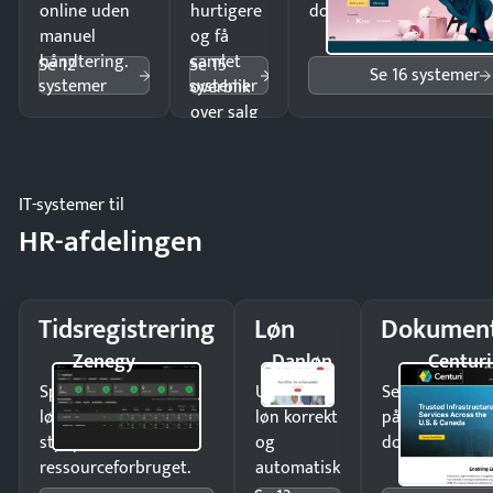
online uden
hurtigere
dokumenter.
manuel
og få
håndtering.
samlet
Se 12
Se 15
Se 16 systemer
systemer
systemer
overblik
over salg
og lager.
IT-systemer til
HR-afdelingen
Tidsregistrering
Løn
Dokument
Zenegy
Danløn
Centuri
Spar tid på
Udbetal
Send kontrakter
lønberegning og få
løn korrekt
på minutter o
styr på
og
dokumenter.
ressourceforbruget.
automatisk