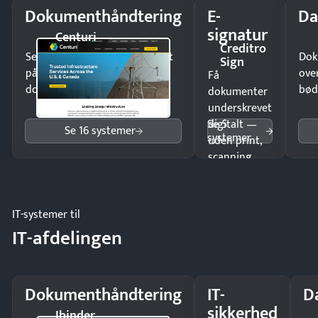
Dokumenthåndtering
E-
Da
signatur
Centuri
Creditro
Send kontrakter til underskrift
Dok
Sign
på minutter og mist ingen
ove
Få
dokumenter.
bød
dokumenter
underskrevet
Se 5
digitalt —
Se 16 systemer
systemer
uden print,
scanning
eller fysisk
møde.
IT-systemer til
IT-afdelingen
Dokumenthåndtering
IT-
D
sikkerhed
Ibinder