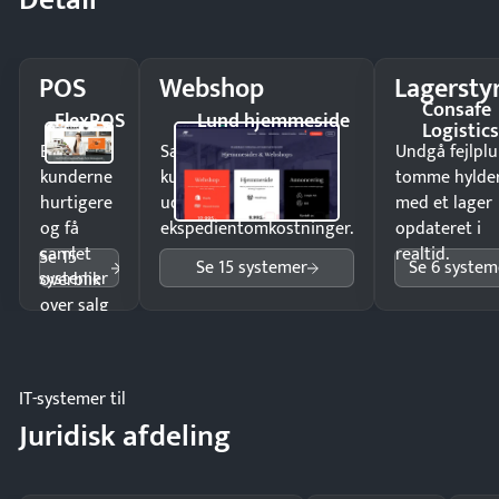
POS
Webshop
Lagersty
Consafe
FlexPOS
Lund hjemmeside
Logistic
Ekspedér
Sælg produkter 24/7 til
Undgå fejlplu
kunderne
kunder i hele landet
tomme hylde
hurtigere
uden
med et lager
og få
ekspedientomkostninger.
opdateret i
samlet
realtid.
Se 15
Se 15 systemer
Se 6 system
systemer
overblik
over salg
og lager.
IT-systemer til
Juridisk afdeling