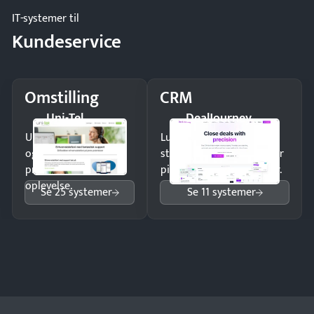
IT-systemer til
Kundeservice
Omstilling
CRM
Uni-Tel
DealJourney
Undgå tabte opkald
Luk flere salg med et
og giv kunderne en
struktureret overblik over
professionel
pipeline og opfølgninger.
oplevelse.
Se 25 systemer
Se 11 systemer