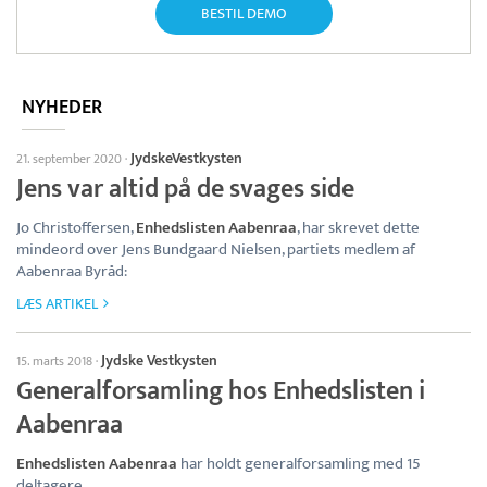
BESTIL DEMO
NYHEDER
JydskeVestkysten
21. september 2020
·
Jens var altid på de svages side
Jo Christoffersen,
Enhedslisten Aabenraa
, har skrevet dette
mindeord over Jens Bundgaard Nielsen, partiets medlem af
Aabenraa Byråd:
LÆS ARTIKEL
Jydske Vestkysten
15. marts 2018
·
Generalforsamling hos Enhedslisten i
Aabenraa
Enhedslisten Aabenraa
har holdt generalforsamling med 15
deltagere.