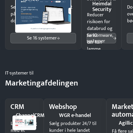
Heimdal
Send kontrakter til underskrift
Do
Security
på minutter og mist ingen
ov
Reducer
dokumenter.
bø
risikoen for
databrud og
Se 10
ransomware,
Se 16 systemer
systemer
der kan
lamme
driften.
IT-systemer til
Marketingafdelingen
CRM
Webshop
Market
automa
ChannelCRM
WGR e-handel
Agillic
Luk flere salg
Sælg produkter 24/7 til
med et
kunder i hele landet
Få flere s