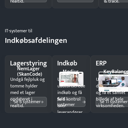
realtid.
& trace.
IT-systemer til
Indkøbsafdelingen
Lagerstyring
Indkøb
ERP
NemLager
Medius
KeyBalanc
(SkanCode)
Undgå fejlpluk og
Undgå
Undgå
tomme hylder
uautoriserede
dobbeltindtastn
med et lager
indkøb og få
og få ét samlet
Se 6
opdateret i
fuld kontrol
billede af hele
Se 6 systemer
Se 11 systemer
systemer
realtid.
over
virksomheden.
leverandører
og forbrug.