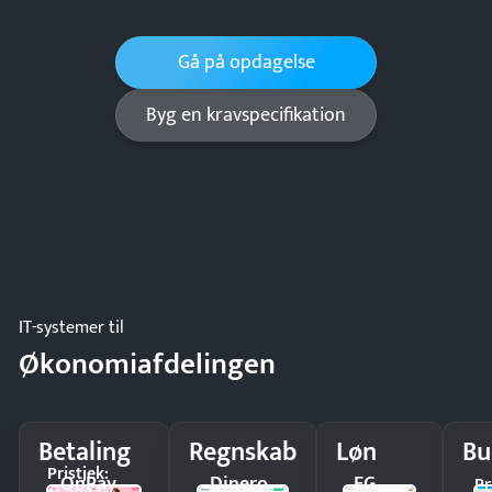
Gå på opdagelse
Byg en kravspecifikation
IT-systemer til
Økonomiafdelingen
Betaling
Regnskab
Løn
Bu
Pristjek:
OnPay
Dinero
EG
Pr