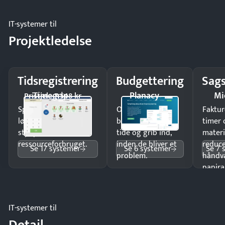
IT-systemer til
Projektledelse
Tidsregistrering
Budgettering
Sags
Timegrip
Planacy
Mi
Pristjek: 7.548 kr
Spar tid på
Opdag
Faktur
lønberegning og få
budgetafvigelser i
timer 
styr på
tide og grib ind,
materi
ressourceforbruget.
inden de bliver et
reduc
Se 17 systemer
Se 6 systemer
Se 7 
problem.
håndv
papira
IT-systemer til
Detail