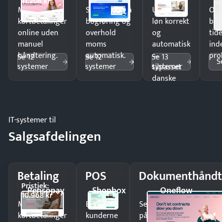
11.208 kr
Modtag
Spar timer på
Udbetal
Op
kortbetalinger
bogføring og
løn korrekt
bud
online uden
overhold
og
tide
manuel
moms
automatisk
ind
håndtering.
automatisk.
—
pro
Se 12
Se 12
Se 13
S
systemer
systemer
systemer
tilpasset
danske
regler.
IT-systemer til
Salgsafdelingen
Betaling
POS
Dokumenthåndt
Pristjek:
Pensopay
Shopbox
Oneflow
10.968 kr
Modtag
Ekspedér
Send kontrakter til unde
kortbetalinger
kunderne
på minutter og mist ing