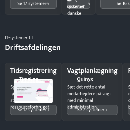
—
Se 13
Se 17 systemer
Se 16 
systemer
tilpasset
danske
regler.
IT-systemer til
Driftsafdelingen
Tidsregistrering
Vagtplanlægning
TimeLog
Quinyx
Spar tid på
Sæt det rette antal
lønberegning og få
medarbejdere på vagt
styr på
med minimal
ressourceforbruget.
administration.
Se 17 systemer
Se 7 systemer