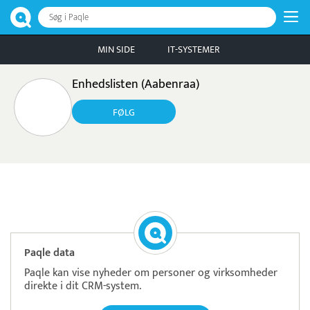
Søg i Paqle
MIN SIDE
IT-SYSTEMER
Enhedslisten (Aabenraa)
FØLG
Læs mere om systemet
Zenegy
Tidsregistrering
Paqle data
Paqle kan vise nyheder om personer og virksomheder
direkte i dit CRM-system.