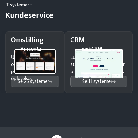
IT-systemer til
Kundeservice
Omstilling
CRM
Vincentz
webCRM
Undgå tabte opkald
Luk flere salg med et
og giv kunderne en
struktureret overblik over
professionel
pipeline og opfølgninger.
oplevelse.
Se 25 systemer
Se 11 systemer