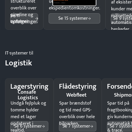
struktureret
uden
af eksiste
overblik over
ekspedientomkostninger.
kunder m
pipeline og
Se 11
målrettede
Se 15 systemer
Se 9 sys
systemer
opfølgninger.
automatis
beskeder.
IT-systemer til
Logistik
Lagerstyring
Flådestyring
Forsend
Consafe
Webfleet
Shipmo
Logistics
Undgå fejlpluk og
Spar brændstof
Spar tid på
tomme hylder
og tid med GPS-
fragtbookin
med et lager
overblik over hele
giv kundern
opdateret i
bilparken.
automatisk 
Se 6 systemer
Se 7 systemer
Se 7 syste
realtid.
& trace.