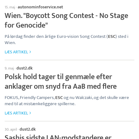
autonominfoservice.net
15. maj
·
Wien. "Boycott Song Contest - No Stage
for Genocide"
På lørdag finder den årlige Euro-vision Song Contest (
ESC
) sted i
Wien.
LÆS ARTIKEL
dust2.dk
9. maj
·
Polsk hold tager til genmæle efter
anklager om snyd fra AaB med flere
FOKUS, Friendly Campers,
ESC
og nu Walczaki, og det skulle være
med til at mistænkeliggøre spillerne.
LÆS ARTIKEL
dust2.dk
30. april
·
Sashis sidste LAN-modstandere er