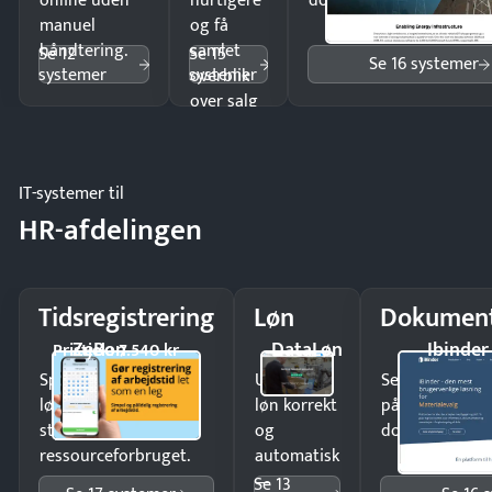
online uden
hurtigere
dokumenter.
manuel
og få
håndtering.
samlet
Se 12
Se 15
Se 16 systemer
systemer
systemer
overblik
over salg
og lager.
IT-systemer til
HR-afdelingen
Tidsregistrering
Løn
Dokument
ZeBon
DataLøn
Ibinder
Pristjek: 7.540 kr
Spar tid på
Udbetal
Send kontrakter
lønberegning og få
løn korrekt
på minutter o
styr på
og
dokumenter.
ressourceforbruget.
automatisk
—
Se 13