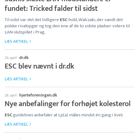
fundet: Tricked falder til sidst
Til sidst var det det tidligere
ESC
-hold, Walczaki, der vandt det
polske rivalopgør og tog den ene af de to sidste pladser videre til
LAN-slutspillet i Prag.
LÆS ARTIKEL
dr.dk
29. april
·
ESC blev nævnt i dr.dk
LÆS ARTIKEL
hjerteforeningen.dk
28. april
·
Nye anbefalinger for forhøjet kolesterol
ESC
guidelines anbefaler at Lp(a) måles mindst én gang i livet.
LÆS ARTIKEL