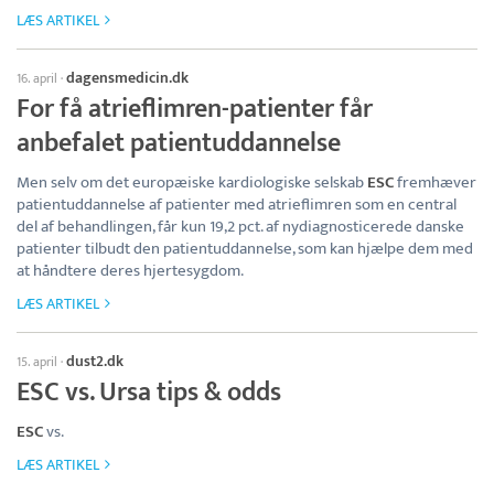
LÆS ARTIKEL
dagensmedicin.dk
16. april
·
For få atrieflimren-patienter får
anbefalet patientuddannelse
Men selv om det europæiske kardiologiske selskab
ESC
fremhæver
patientuddannelse af patienter med atrieflimren som en central
del af behandlingen, får kun 19,2 pct. af nydiagnosticerede danske
patienter tilbudt den patientuddannelse, som kan hjælpe dem med
at håndtere deres hjertesygdom.
LÆS ARTIKEL
dust2.dk
15. april
·
ESC vs. Ursa tips & odds
ESC
vs.
LÆS ARTIKEL