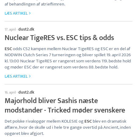
af behandlingen af atrieflimren.
LÆS ARTIKEL
dust2.dk
17. april
·
Nuclear TigeRES vs. ESC tips & odds
ESC
odds CS2 kampen mellem Nuclear TigeRES og ESC er en del af
NODWIN Clutch Series 7 turneringen og bliver spillet 19. april 2026
kl. 13:00 Nuclear TigeRES er rangeret som verdens 119. bedste hold
og møder ESC der er rangeret som verdens 88. bedste hold.
LÆS ARTIKEL
dust2.dk
16. april
·
Majorhold bliver Sashis næste
modstander - Tricked møder svenskere
Det polske rivalopgør mellem KOLESIE og
ESC
blev en dramatisk
affære, hvor de skulle ud i hele tre gange overtid på Ancient, inden
opgøret blev afgjort.