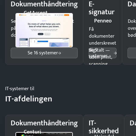
Dokumenthåndtering
E-
Da
signatur
GetAccept
Penneo
Send kontrakter til underskrift
Dok
på minutter og mist ingen
ove
Få
dokumenter.
bød
dokumenter
underskrevet
Se 5
digitalt —
Se 16 systemer
systemer
uden print,
scanning
eller fysisk
møde.
IT-systemer til
IT-afdelingen
Dokumenthåndtering
IT-
D
sikkerhed
Centuri