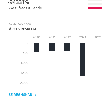
-94331%
Ikke tilfredsstillende
Beløb i DKK 1.000
ÅRETS RESULTAT
2020
2021
2022
2023
2024
0
-500
-1.000
-1.500
-2.000
SE REGNSKAB
Pristjek:
7.540 kr
Se priseksempel
ZeBon
Tidsregistrering