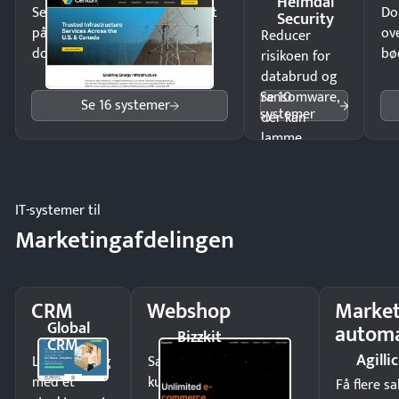
Heimdal
Send kontrakter til underskrift
Do
Security
på minutter og mist ingen
ov
Reducer
dokumenter.
bø
risikoen for
databrud og
Se 10
ransomware,
Se 16 systemer
systemer
der kan
lamme
driften.
IT-systemer til
Marketingafdelingen
CRM
Webshop
Market
Global
automa
Bizzkit
CRM
Agillic
Luk flere salg
Sælg produkter 24/7 til
med et
kunder i hele landet
Få flere s