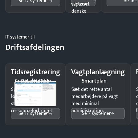
Se 17 systemer
Se 16 
systemer
tilpasset
danske
regler.
IT-systemer til
Driftsafdelingen
Tidsregistrering
Vagtplanlægning
Dataløn Tid
Smartplan
Pristjek: 11.535 kr
Spar tid på
Sæt det rette antal
lønberegning og få
medarbejdere på vagt
styr på
med minimal
ressourceforbruget.
administration.
Se 17 systemer
Se 7 systemer