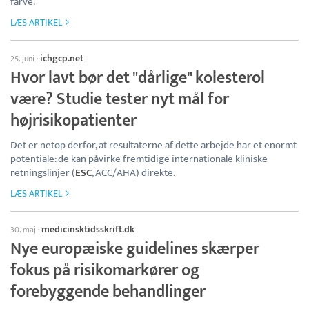
farve.
LÆS ARTIKEL
ichgcp.net
25. juni
·
Hvor lavt bør det "dårlige" kolesterol
være? Studie tester nyt mål for
højrisikopatienter
Det er netop derfor, at resultaterne af dette arbejde har et enormt
potentiale: de kan påvirke fremtidige internationale kliniske
retningslinjer (
ESC
, ACC/AHA) direkte.
LÆS ARTIKEL
medicinsktidsskrift.dk
30. maj
·
Nye europæiske guidelines skærper
fokus på risikomarkører og
forebyggende behandlinger