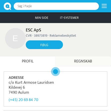
Søg i Paqle
MIN SIDE
IT-SYSTEMER
ESC ApS
CVR · 38973819 · Reklamebeskyttet
FØLG
PROFIL
REGNSKAB
ADRESSE
c/o Kurt Armose Lauridsen
Kildevej 6
7490 Aulum
(+45) 20 69 84 70