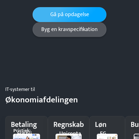
Gå på opdagelse
Byg en kravspecifikation
IT-systemer til
Økonomiafdelingen
Betaling
Regnskab
Løn
Bu
Pristjek:
Frisbii
Uniconta
EG
17.268 kr