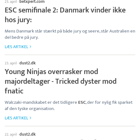
betxpert.com
23. april
·
ESC semifinale 2: Danmark vinder ikke
hos jury:
Mens Danmark står stærkt på både jury og seere, står Australien en
del bedre på jury.
LÆS ARTIKEL
dust2.dk
23. april
·
Young Ninjas overrasker mod
majordeltager - Tricked dyster mod
fnatic
Walczaki-mandskabet er det tidligere
ESC
, der for nylig fik sparket
af den tyske organisation.
LÆS ARTIKEL
dust2.dk
22. april
·