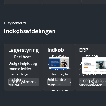
IT-systemer til
Indkøbsafdelingen
Lagerstyring
Indkøb
ERP
Rackbeat
KlarPris
EG ERP
Undgå fejlpluk og
Undgå
Undgå
tomme hylder
uautoriserede
dobbeltindtastn
med et lager
indkøb og få
og få ét samlet
Se 6
opdateret i
fuld kontrol
billede af hele
Se 6 systemer
Se 11 systemer
systemer
realtid.
over
virksomheden.
leverandører
og forbrug.