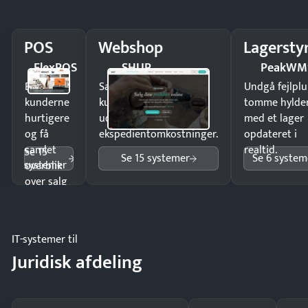
POS
Webshop
Lagersty
FlexPOS
SHUP
PeakWM
Ekspedér
Sælg produkter 24/7 til
Undgå fejlplu
kunderne
kunder i hele landet
tomme hylde
hurtigere
uden
med et lager
og få
ekspedientomkostninger.
opdateret i
samlet
realtid.
Se 15
Se 15 systemer
Se 6 system
systemer
overblik
over salg
og lager.
IT-systemer til
Juridisk afdeling