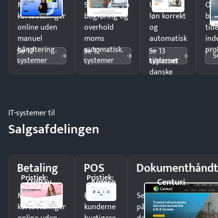
Modtag
Spar timer på
Udbetal
Op
kortbetalinger
bogføring og
løn korrekt
bud
online uden
overhold
og
tide
manuel
moms
automatisk
ind
håndtering.
automatisk.
—
pro
Se 12
Se 12
Se 13
S
systemer
systemer
systemer
tilpasset
danske
regler.
IT-systemer til
Salgsafdelingen
Betaling
POS
Dokumenthåndt
Pristjek:
Pristjek:
OnPay
Amero
Centuri
11.208 kr
4.788 kr
Modtag
Ekspedér
Send kontrakter til unde
kortbetalinger
kunderne
på minutter og mist ing