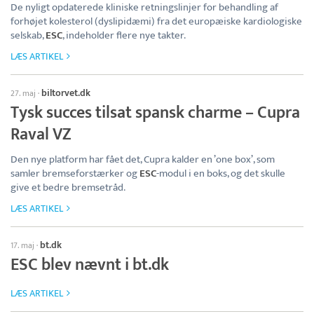
De nyligt opdaterede kliniske retningslinjer for behandling af
forhøjet kolesterol (dyslipidæmi) fra det europæiske kardiologiske
selskab,
ESC
, indeholder flere nye takter.
LÆS ARTIKEL
biltorvet.dk
27. maj
·
Tysk succes tilsat spansk charme – Cupra
Raval VZ
Den nye platform har fået det, Cupra kalder en ’one box’, som
samler bremseforstærker og
ESC
-modul i en boks, og det skulle
give et bedre bremsetråd.
LÆS ARTIKEL
bt.dk
17. maj
·
ESC blev nævnt i bt.dk
LÆS ARTIKEL