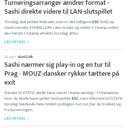
Turneringsarrangør ændrer format -
Sashi direkte videre til LAN-slutspillet
Torsdag skal polske Walczaki, som er det tidligere
ESC
-hold, op
imod svenske EYEBALLERS i den tredje og sidste 2-1-kamp, inden
den første 1-2-kamp afvikles torsdag aften.
LÆS ARTIKEL
dust2.dk
20. april
·
Sashi nærmer sig play-in og en tur til
Prag - MOUZ-dansker rykker tættere på
exit
Danske ECSTATIC skulle have været i kamp søndag i 1-1-kampene,
hvor de skulle have spillet mod polske
ESC
, men eftersom ECSTATIC
torsdag bænkede hele holdet undtagen nut nut, har de trukket sig
fra turneringen.
LÆS ARTIKEL