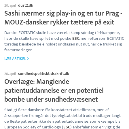
dust2.dk
20. april
·
Sashi nærmer sig play-in og en tur Prag -
MOUZ-dansker rykker tættere på exit
Danske ECSTATIC skulle have været i kamp søndag i 1-1-kampene,
hvor de skulle have spillet mod polske
ESC
, men eftersom ECSTATIC
torsdag bænkede hele holdet undtagen nut nut, har de trukket sig
fra turneringen.
LÆS ARTIKEL
sundhedspolitisktidsskrift.dk
20. april
·
Overlæge: Manglende
patientuddannelse er en potentiel
bombe under sundhedsvæsenet
Stadigt flere danskere får konstateret atrieflimren, men af
årsrapporten fremgår det tydeligt, at det til trods modtager langt
de fleste patienter ikke den patientuddannelse, som eksempelvis
European Society of Cardiology (
ESC
) anbefaler som en vigtig del